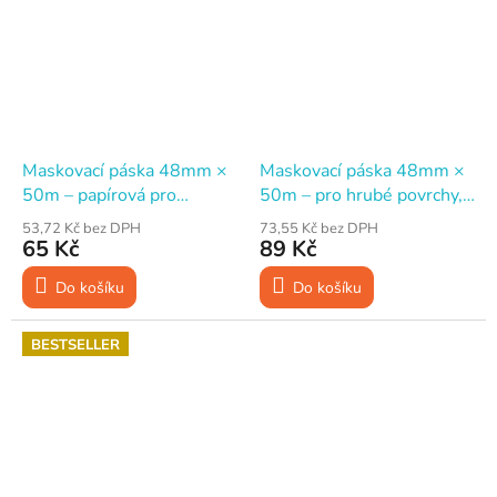
Maskovací páska 48mm ×
Maskovací páska 48mm ×
50m – papírová pro
50m – pro hrubé povrchy,
malování, WHITE CORE
X-WAY
53,72 Kč bez DPH
73,55 Kč bez DPH
65 Kč
89 Kč
Do košíku
Do košíku
BESTSELLER