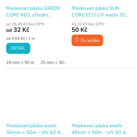
Maskovací páska GREEN
Maskovací páska SUN
CORE K60, střední
CORE ECO UV washi 30
lepivost
mm × 50 m
od 26,45 Kč bez DPH
41,32 Kč bez DPH
32 Kč
50 Kč
od
Měrná
od 0,64 Kč / 1 m
Do košíku
cena:
DETAIL
19 mm × 50 m
25 mm × 50 m
30 mm × 50 m
38 mm × 50 m
Maskovací páska washi
Maskovací páska washi
36mm × 50m – UV 60 dní,
48mm × 50m – UV 60 dní,