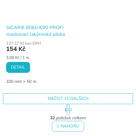
SICAR® 8060 K90 PROFI
maskovací lakýrnická páska
127,27 Kč bez DPH
154 Kč
Měrná
3,08 Kč / 1 m
cena:
DETAIL
100 mm × 50 m
NAČÍST 11 DALŠÍCH
S
1
2
t
O
r
32
položek celkem
v
á
l
NAHORU
n
á
k