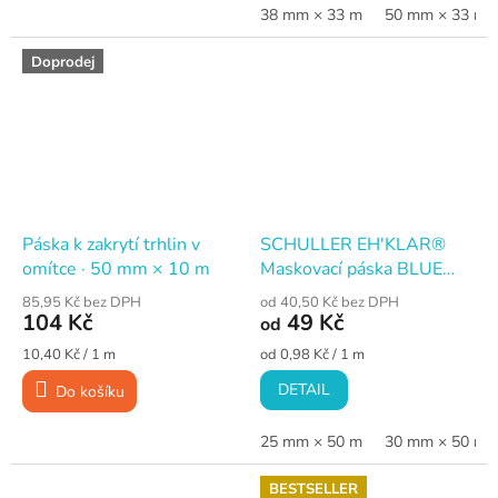
38 mm × 33 m
50 mm × 33 m
Doprodej
Páska k zakrytí trhlin v
SCHULLER EH'KLAR®
omítce · 50 mm × 10 m
Maskovací páska BLUE
CORE K60, nižší lepivost
85,95 Kč bez DPH
od 40,50 Kč bez DPH
104 Kč
49 Kč
od
Měrná
Měrná
10,40 Kč / 1 m
od 0,98 Kč / 1 m
cena:
cena:
DETAIL
Do košíku
25 mm × 50 m
30 mm × 50 m
BESTSELLER