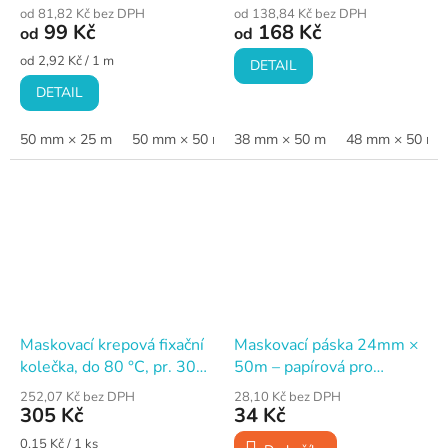
oranžová
od 81,82 Kč bez DPH
od 138,84 Kč bez DPH
99 Kč
168 Kč
od
od
Měrná
od 2,92 Kč / 1 m
DETAIL
cena:
DETAIL
50 mm × 25 m
50 mm × 50 m
38 mm × 50 m
48 mm × 50 m
Maskovací krepová fixační
Maskovací páska 24mm ×
kolečka, do 80 °C, pr. 30
50m – papírová pro
mm
malování, WHITE CORE
252,07 Kč bez DPH
28,10 Kč bez DPH
305 Kč
34 Kč
Měrná
0,15 Kč / 1 ks