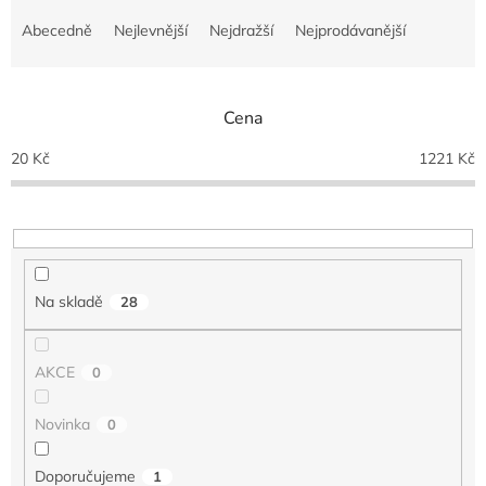
Ř
a
Abecedně
Nejlevnější
Nejdražší
Nejprodávanější
z
e
n
Cena
í
p
20
Kč
1221
Kč
r
o
d
u
k
t
Na skladě
28
ů
AKCE
0
Novinka
0
Doporučujeme
1