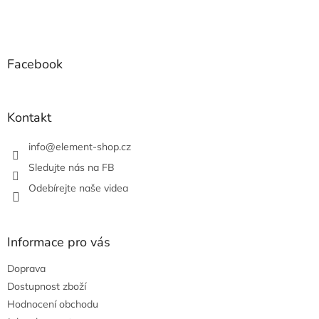
o
d
v
Z
a
á
c
á
n
í
p
í
p
a
Facebook
r
t
v
í
k
y
Kontakt
v
ý
info
@
element-shop.cz
p
i
Sledujte nás na FB
s
Odebírejte naše videa
u
Informace pro vás
Doprava
Dostupnost zboží
Hodnocení obchodu