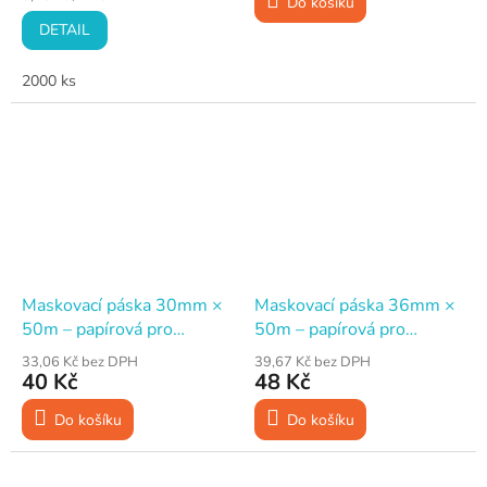
Do košíku
cena:
DETAIL
2000 ks
Maskovací páska 30mm ×
Maskovací páska 36mm ×
50m – papírová pro
50m – papírová pro
malování, WHITE CORE
malování, WHITE CORE
33,06 Kč bez DPH
39,67 Kč bez DPH
40 Kč
48 Kč
Do košíku
Do košíku