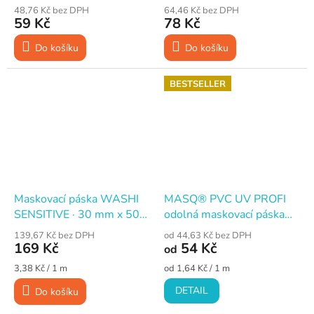
SUN CORE ECO
SUN CORE ECO
48,76 Kč bez DPH
64,46 Kč bez DPH
59 Kč
78 Kč
Do košíku
Do košíku
BESTSELLER
Maskovací páska WASHI
MASQ® PVC UV PROFI
SENSITIVE · 30 mm x 50
odolná maskovací páska
m
rýhovaná
139,67 Kč bez DPH
od 44,63 Kč bez DPH
169 Kč
54 Kč
od
Měrná
Měrná
3,38 Kč / 1 m
od 1,64 Kč / 1 m
cena:
cena:
DETAIL
Do košíku