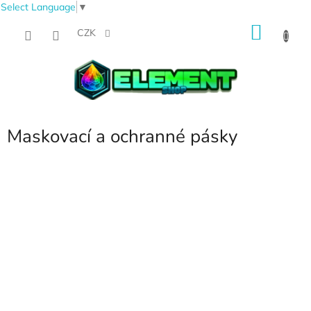
Select Language
▼
Přejít
NÁKU
na
CZK
obsah
KOŠÍK
Maskovací a ochranné pásky