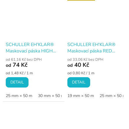
SCHULLER EH'KLAR®
SCHULLER EH'KLAR®
Maskovací páska HIGH
Maskovací páska RED
CORE K50, vysoce
CORE K80, vyšší lepivost
od 61,16 Kč bez DPH
od 33,06 Kč bez DPH
krepovaná
74 Kč
40 Kč
od
od
Měrná
Měrná
od 1,48 Kč / 1 m
od 0,80 Kč / 1 m
cena:
cena:
DETAIL
DETAIL
25 mm × 50 m
30 mm × 50 m
19 mm × 50 m
38 mm × 50 m
25 mm × 50 m