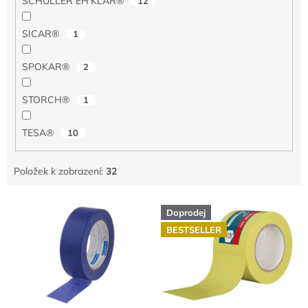
SCHULLER EH'KLAR®
12
SICAR®
1
SPOKAR®
2
STORCH®
1
TESA®
10
Položek k zobrazení:
32
V
Doprodej
ý
BESTSELLER
p
i
s
p
r