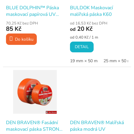
o
d
BLUE DOLPHIN™ Páska
BULDOK Maskovací
u
maskovací papírová UV
malířská páska K60
k
PROFI, 38 mm × 50 m
70,25 Kč bez DPH
od 16,53 Kč bez DPH
t
85 Kč
20 Kč
od
ů
Měrná
od 0,40 Kč / 1 m
Do košíku
cena:
DETAIL
19 mm × 50 m
25 mm × 50 m
DEN BRAVEN® Fasádní
DEN BRAVEN® Malířská
maskovací páska STRONG
páska modrá UV