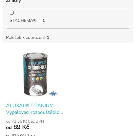
Značky
STACHEMA®
1
Položek k zobrazení:
1
V
ý
p
i
s
p
r
o
d
ALUXAL® TITANIUM
u
Vypalovací rozpouštědlová
k
nesilikonová stříbřenka
od 73,55 Kč bez DPH
t
jednosložková
89 Kč
od
ů
Měrná
od 679 Kč / 1 kg