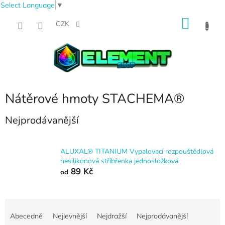
Select Language
▼
Přejít
NÁKU
na
CZK
obsah
KOŠÍK
Nátěrové hmoty STACHEMA®
Nejprodávanější
ALUXAL® TITANIUM Vypalovací rozpouštědlová
nesilikonová stříbřenka jednosložková
89 Kč
od
Ř
a
Abecedně
Nejlevnější
Nejdražší
Nejprodávanější