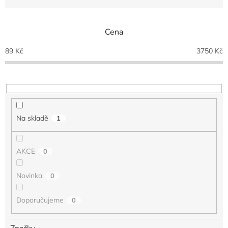
z
e
n
Cena
í
p
89
Kč
3750
Kč
r
o
d
u
k
t
Na skladě
1
ů
AKCE
0
Novinka
0
Doporučujeme
0