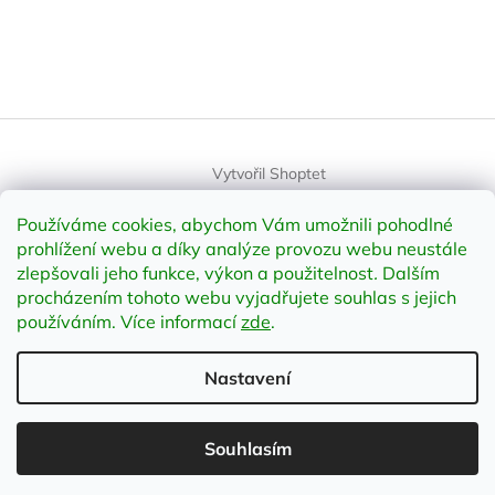
Vytvořil Shoptet
Používáme cookies, abychom Vám umožnili pohodlné
Copyright 2026
element-shop.cz
. Všechna práva vyhrazena.
prohlížení webu a díky analýze provozu webu neustále
Upravit nastavení cookies
zlepšovali jeho funkce, výkon a použitelnost
.
Dalším
procházením tohoto webu vyjadřujete souhlas s jejich
používáním. Více informací
zde
.
Odstoupit od smlouvy
Nastavení
;
Souhlasím