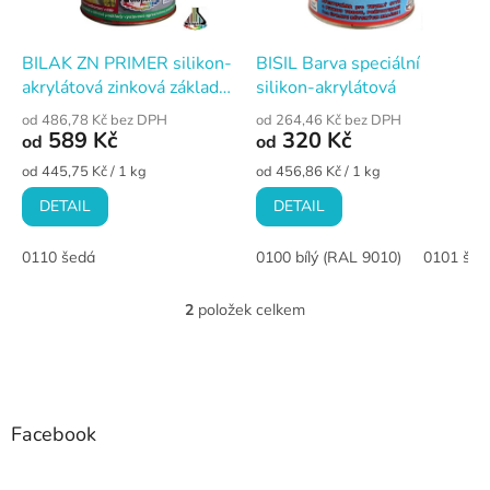
r
o
d
BILAK ZN PRIMER silikon-
BISIL Barva speciální
u
akrylátová zinková základní
silikon-akrylátová
k
barva
od 486,78 Kč bez DPH
od 264,46 Kč bez DPH
t
589 Kč
320 Kč
od
od
ů
Měrná
Měrná
od 445,75 Kč / 1 kg
od 456,86 Kč / 1 kg
cena:
cena:
DETAIL
DETAIL
0110 šedá
0100 bílý (RAL 9010)
0101 šed
2
položek celkem
O
v
l
Z
á
á
d
p
a
a
Facebook
c
t
í
í
p