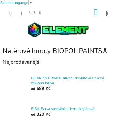
Select Language
▼
Přejít
NÁKU
na
CZK
obsah
KOŠÍK
Nátěrové hmoty BIOPOL PAINTS®
Nejprodávanější
BILAK ZN PRIMER silikon-akrylátová zinková
základní barva
589 Kč
od
BISIL Barva speciální silikon-akrylátová
320 Kč
od