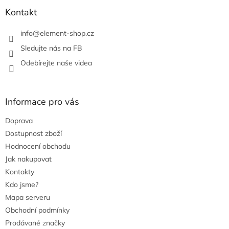
r
Kontakt
v
k
info
@
element-shop.cz
y
v
Sledujte nás na FB
ý
Odebírejte naše videa
p
i
s
u
Informace pro vás
Doprava
Dostupnost zboží
Hodnocení obchodu
Jak nakupovat
Kontakty
Kdo jsme?
Mapa serveru
Obchodní podmínky
Prodávané značky