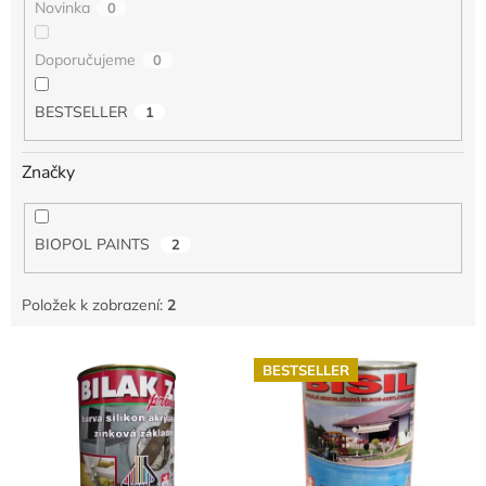
Novinka
0
Doporučujeme
0
BESTSELLER
1
Značky
BIOPOL PAINTS
2
Položek k zobrazení:
2
V
BESTSELLER
ý
p
i
s
p