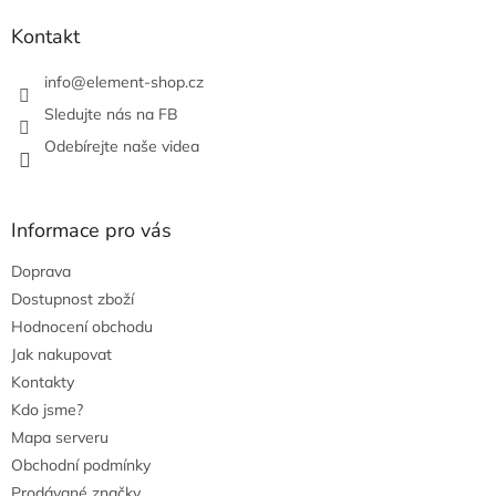
í
p
r
Kontakt
v
k
info
@
element-shop.cz
y
v
Sledujte nás na FB
ý
Odebírejte naše videa
p
i
s
u
Informace pro vás
Doprava
Dostupnost zboží
Hodnocení obchodu
Jak nakupovat
Kontakty
Kdo jsme?
Mapa serveru
Obchodní podmínky
Prodávané značky