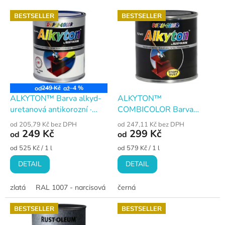
V
BESTSELLER
BESTSELLER
ý
p
i
s
p
r
o
249 Kč
–4 %
od
až
d
ALKYTON™ Barva alkyd-
ALKYTON™
u
uretanová antikorozní ·
COMBICOLOR Barva
k
hladká
antikorozní · kovářská
od 205,79 Kč bez DPH
od 247,11 Kč bez DPH
t
249 Kč
299 Kč
od
od
ů
Měrná
Měrná
od 525 Kč / 1 l
od 579 Kč / 1 l
cena:
cena:
DETAIL
DETAIL
zlatá
RAL 1007 - narcisová žlutá
černá
RAL 1015 - slonová kost svě
BESTSELLER
BESTSELLER