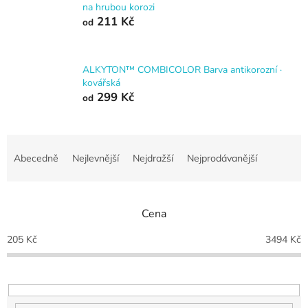
na hrubou korozi
211 Kč
od
ALKYTON™ COMBICOLOR Barva antikorozní ·
kovářská
299 Kč
od
Ř
a
Abecedně
Nejlevnější
Nejdražší
Nejprodávanější
z
e
n
Cena
í
p
205
Kč
3494
Kč
r
o
d
u
k