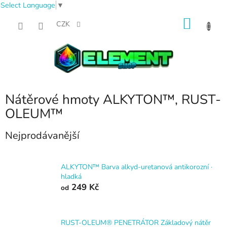
Select Language
▼
Přejít
NÁKU
na
CZK
obsah
KOŠÍK
Nátěrové hmoty ALKYTON™, RUST-
OLEUM™
Nejprodávanější
ALKYTON™ Barva alkyd-uretanová antikorozní ·
hladká
249 Kč
od
RUST-OLEUM® PENETRÁTOR Základový nátěr