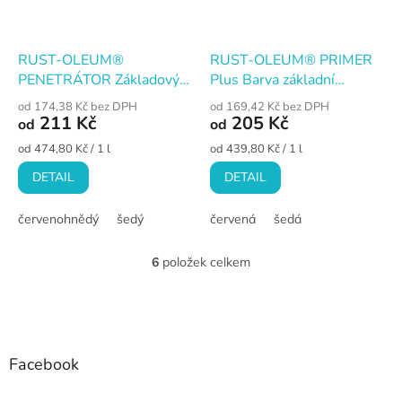
RUST-OLEUM®
RUST-OLEUM® PRIMER
PENETRÁTOR Základový
Plus Barva základní
nátěr na hrubou korozi
antikorozní na kov
od 174,38 Kč bez DPH
od 169,42 Kč bez DPH
211 Kč
205 Kč
od
od
Měrná
Měrná
od 474,80 Kč / 1 l
od 439,80 Kč / 1 l
cena:
cena:
DETAIL
DETAIL
červenohnědý
šedý
červená
šedá
6
položek celkem
O
v
l
Z
á
á
d
p
a
a
Facebook
c
t
í