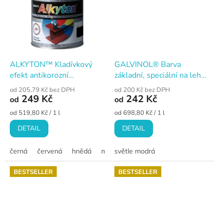
ALKYTON™ Kladívkový
GALVINOL® Barva
efekt antikorozní
základní, speciální na lehké
alkyduretanová barva
kovy
od 205,79 Kč bez DPH
od 200 Kč bez DPH
249 Kč
242 Kč
od
od
Měrná
Měrná
od 519,80 Kč / 1 l
od 698,80 Kč / 1 l
cena:
cena:
DETAIL
DETAIL
černá
červená
hnědá
měděná
světle modrá
šedá
stříbrošedá
tma
BESTSELLER
BESTSELLER