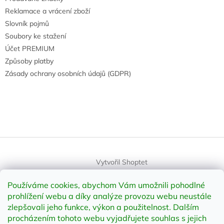
Reklamace a vrácení zboží
Slovník pojmů
Soubory ke stažení
Účet PREMIUM
Způsoby platby
Zásady ochrany osobních údajů (GDPR)
Vytvořil Shoptet
Používáme cookies, abychom Vám umožnili pohodlné
Copyright 2026
element-shop.cz
. Všechna práva vyhrazena.
prohlížení webu a díky analýze provozu webu neustále
Upravit nastavení cookies
zlepšovali jeho funkce, výkon a použitelnost
.
Dalším
procházením tohoto webu vyjadřujete souhlas s jejich