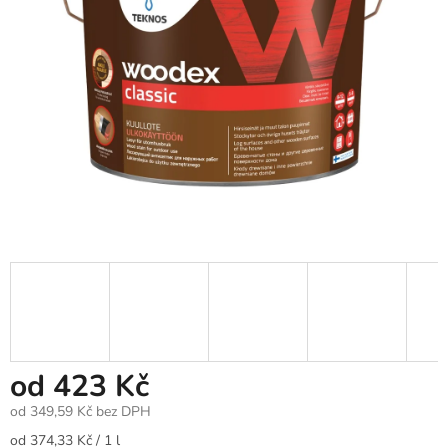
od
423 Kč
od
349,59 Kč
bez DPH
Měrná
od 374,33 Kč / 1 l