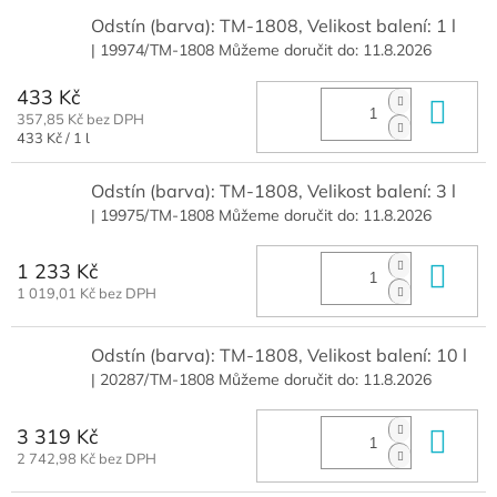
Odstín (barva): TM-1808, Velikost balení: 1 l
| 19974/TM-1808
Můžeme doručit do:
11.8.2026
433 Kč
Do 
357,85 Kč bez DPH
Měrná
433 Kč / 1 l
cena:
Odstín (barva): TM-1808, Velikost balení: 3 l
| 19975/TM-1808
Můžeme doručit do:
11.8.2026
1 233 Kč
Do 
1 019,01 Kč bez DPH
Odstín (barva): TM-1808, Velikost balení: 10 l
| 20287/TM-1808
Můžeme doručit do:
11.8.2026
3 319 Kč
Do 
2 742,98 Kč bez DPH