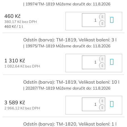
| 19974/TM-1819
Můžeme doručit do:
11.8.2026
460 Kč
Do 
380,17 Kč bez DPH
Měrná
460 Kč / 1 l
cena:
Odstín (barva): TM-1819, Velikost balení: 3 l
| 19975/TM-1819
Můžeme doručit do:
11.8.2026
1 310 Kč
Do 
1 082,64 Kč bez DPH
Odstín (barva): TM-1819, Velikost balení: 10 l
| 20287/TM-1819
Můžeme doručit do:
11.8.2026
3 589 Kč
Do 
2 966,12 Kč bez DPH
Odstín (barva): TM-1820, Velikost balení: 1 l