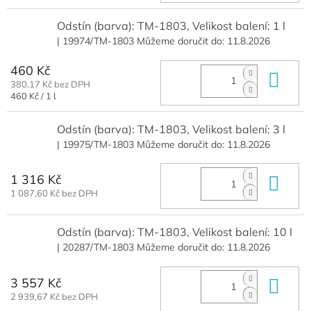
Odstín (barva): TM-1803, Velikost balení: 1 l
| 19974/TM-1803
Můžeme doručit do:
11.8.2026
460 Kč
Do 
380,17 Kč bez DPH
Měrná
460 Kč / 1 l
cena:
Odstín (barva): TM-1803, Velikost balení: 3 l
| 19975/TM-1803
Můžeme doručit do:
11.8.2026
1 316 Kč
Do 
1 087,60 Kč bez DPH
Odstín (barva): TM-1803, Velikost balení: 10 l
| 20287/TM-1803
Můžeme doručit do:
11.8.2026
3 557 Kč
Do 
2 939,67 Kč bez DPH