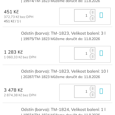
| 19974/TM-1823
Můžeme doručit do:
11.8.2026
451 Kč
Do 
372,73 Kč bez DPH
Měrná
451 Kč / 1 l
cena:
Odstín (barva): TM-1823, Velikost balení: 3 l
| 19975/TM-1823
Můžeme doručit do:
11.8.2026
1 283 Kč
Do 
1 060,33 Kč bez DPH
Odstín (barva): TM-1823, Velikost balení: 10 l
| 20287/TM-1823
Můžeme doručit do:
11.8.2026
3 478 Kč
Do 
2 874,38 Kč bez DPH
Odstín (barva): TM-1824, Velikost balení: 1 l
| 19974/TM-1824
Můžeme doručit do:
11.8.2026