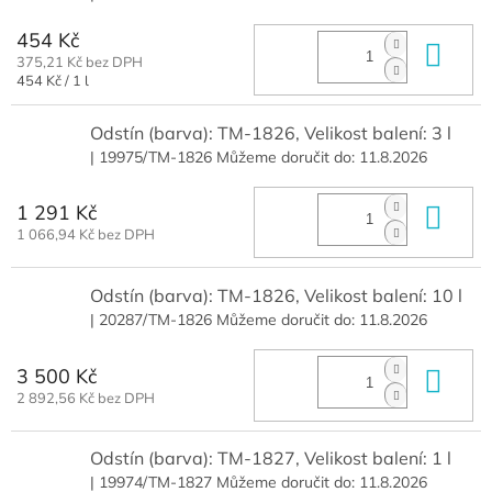
454 Kč
Do 
375,21 Kč bez DPH
Měrná
454 Kč / 1 l
cena:
Odstín (barva): TM-1826, Velikost balení: 3 l
| 19975/TM-1826
Můžeme doručit do:
11.8.2026
1 291 Kč
Do 
1 066,94 Kč bez DPH
Odstín (barva): TM-1826, Velikost balení: 10 l
| 20287/TM-1826
Můžeme doručit do:
11.8.2026
3 500 Kč
Do 
2 892,56 Kč bez DPH
Odstín (barva): TM-1827, Velikost balení: 1 l
| 19974/TM-1827
Můžeme doručit do:
11.8.2026