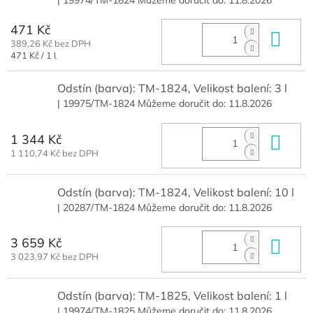
471 Kč
Do 
389,26 Kč bez DPH
Měrná
471 Kč / 1 l
cena:
Odstín (barva): TM-1824, Velikost balení: 3 l
| 19975/TM-1824
Můžeme doručit do:
11.8.2026
1 344 Kč
Do 
1 110,74 Kč bez DPH
Odstín (barva): TM-1824, Velikost balení: 10 l
| 20287/TM-1824
Můžeme doručit do:
11.8.2026
3 659 Kč
Do 
3 023,97 Kč bez DPH
Odstín (barva): TM-1825, Velikost balení: 1 l
| 19974/TM-1825
Můžeme doručit do:
11.8.2026