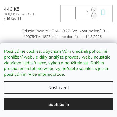
446 Kč
Do 
368,60 Kč bez DPH
Měrná
446 Kč / 1 l
cena:
Odstín (barva): TM-1827, Velikost balení: 3 l
| 19975/TM-1827
Můžeme doručit do:
11.8.2026
1 268 Kč
Do 
Používáme cookies, abychom Vám umožnili pohodlné
1 047,93 Kč bez DPH
prohlížení webu a díky analýze provozu webu neustále
zlepšovali jeho funkce, výkon a použitelnost
.
Dalším
procházením tohoto webu vyjadřujete souhlas s jejich
Odstín (barva): TM-1827, Velikost balení: 10 l
používáním. Více informací
zde
.
| 20287/TM-1827
Můžeme doručit do:
11.8.2026
Nastavení
3 432 Kč
Do 
2 836,36 Kč bez DPH
Souhlasím
Odstín (barva): TM-1828, Velikost balení: 1 l
| 19974/TM-1828
Můžeme doručit do:
11.8.2026