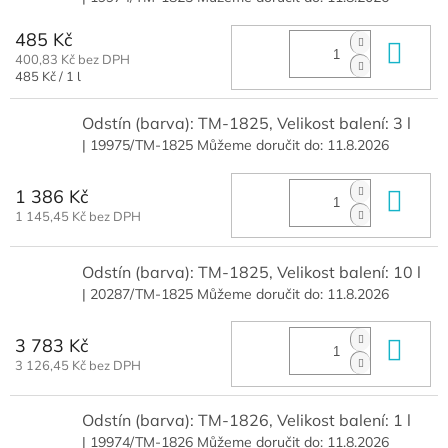
485 Kč
Do 
400,83 Kč bez DPH
Měrná
485 Kč / 1 l
cena:
Odstín (barva): TM-1825, Velikost balení: 3 l
| 19975/TM-1825
Můžeme doručit do:
11.8.2026
1 386 Kč
Do 
1 145,45 Kč bez DPH
Odstín (barva): TM-1825, Velikost balení: 10 l
| 20287/TM-1825
Můžeme doručit do:
11.8.2026
3 783 Kč
Do 
3 126,45 Kč bez DPH
Odstín (barva): TM-1826, Velikost balení: 1 l
| 19974/TM-1826
Můžeme doručit do:
11.8.2026