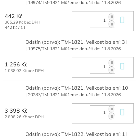
| 19974/TM-1821
Můžeme doručit do:
11.8.2026
442 Kč
Do 
365,29 Kč bez DPH
Měrná
442 Kč / 1 l
cena:
Odstín (barva): TM-1821, Velikost balení: 3 l
| 19975/TM-1821
Můžeme doručit do:
11.8.2026
1 256 Kč
Do 
1 038,02 Kč bez DPH
Odstín (barva): TM-1821, Velikost balení: 10 l
| 20287/TM-1821
Můžeme doručit do:
11.8.2026
3 398 Kč
Do 
2 808,26 Kč bez DPH
Odstín (barva): TM-1822, Velikost balení: 1 l