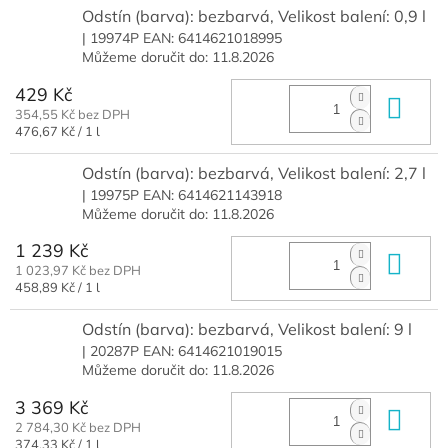
Odstín (barva): bezbarvá, Velikost balení: 0,9 l
| 19974P
EAN:
6414621018995
Můžeme doručit do:
11.8.2026
429 Kč
Do 
354,55 Kč bez DPH
Měrná
476,67 Kč / 1 l
cena:
Odstín (barva): bezbarvá, Velikost balení: 2,7 l
| 19975P
EAN:
6414621143918
Můžeme doručit do:
11.8.2026
1 239 Kč
Do 
1 023,97 Kč bez DPH
Měrná
458,89 Kč / 1 l
cena:
Odstín (barva): bezbarvá, Velikost balení: 9 l
| 20287P
EAN:
6414621019015
Můžeme doručit do:
11.8.2026
3 369 Kč
Do 
2 784,30 Kč bez DPH
Měrná
374,33 Kč / 1 l