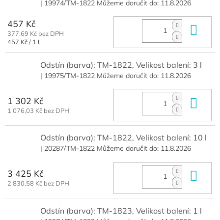
| 19974/TM-1822
Můžeme doručit do:
11.8.2026
457 Kč
Do 
377,69 Kč bez DPH
Měrná
457 Kč / 1 l
cena:
Odstín (barva): TM-1822, Velikost balení: 3 l
| 19975/TM-1822
Můžeme doručit do:
11.8.2026
1 302 Kč
Do 
1 076,03 Kč bez DPH
Odstín (barva): TM-1822, Velikost balení: 10 l
| 20287/TM-1822
Můžeme doručit do:
11.8.2026
3 425 Kč
Do 
2 830,58 Kč bez DPH
Odstín (barva): TM-1823, Velikost balení: 1 l