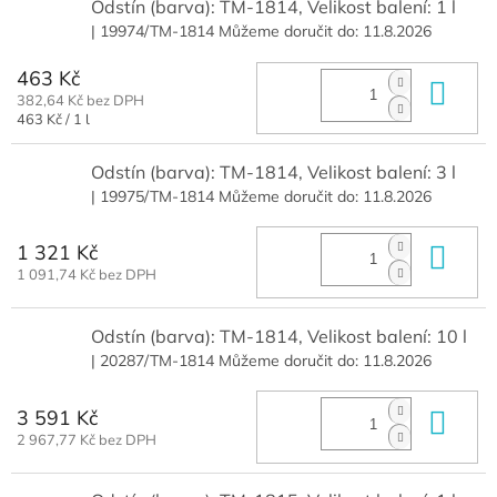
Odstín (barva): TM-1814, Velikost balení: 1 l
| 19974/TM-1814
Můžeme doručit do:
11.8.2026
463 Kč
Do 
382,64 Kč bez DPH
Měrná
463 Kč / 1 l
cena:
Odstín (barva): TM-1814, Velikost balení: 3 l
| 19975/TM-1814
Můžeme doručit do:
11.8.2026
1 321 Kč
Do 
1 091,74 Kč bez DPH
Odstín (barva): TM-1814, Velikost balení: 10 l
| 20287/TM-1814
Můžeme doručit do:
11.8.2026
3 591 Kč
Do 
2 967,77 Kč bez DPH