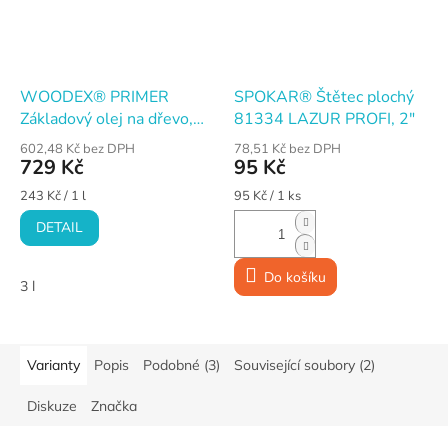
WOODEX® PRIMER
SPOKAR® Štětec plochý
Základový olej na dřevo,
81334 LAZUR PROFI, 2"
bezbarvý
602,48 Kč bez DPH
78,51 Kč bez DPH
729 Kč
95 Kč
Měrná
Měrná
243 Kč / 1 l
95 Kč / 1 ks
cena:
cena:
DETAIL
Do košíku
3 l
Varianty
Popis
Podobné (3)
Související soubory (2)
Diskuze
Značka