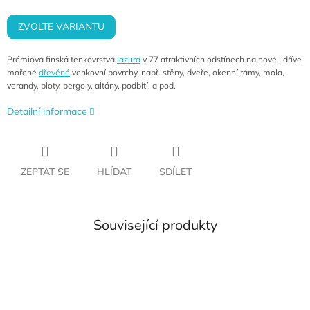
cena:
ZVOLTE VARIANTU
Prémiová finská tenkovrstvá
lazura
v 77 atraktivních odstínech na nové i dříve
mořené
dřevěné
venkovní povrchy, např. stěny, dveře, okenní rámy, mola,
verandy, ploty, pergoly, altány, podbití, a pod.
Detailní informace
ZEPTAT SE
HLÍDAT
SDÍLET
Související produkty