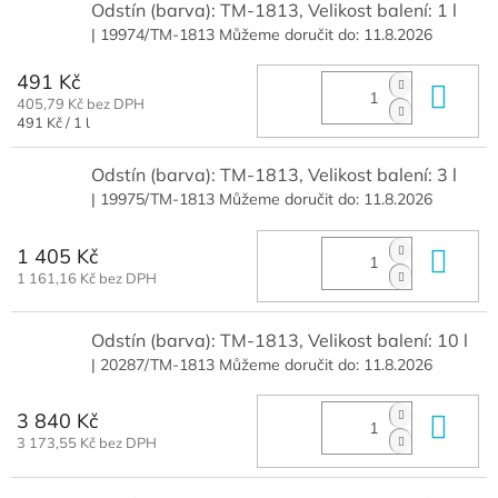
Odstín (barva): TM-1813, Velikost balení: 1 l
| 19974/TM-1813
Můžeme doručit do:
11.8.2026
491 Kč
Do 
405,79 Kč bez DPH
Měrná
491 Kč / 1 l
cena:
Odstín (barva): TM-1813, Velikost balení: 3 l
| 19975/TM-1813
Můžeme doručit do:
11.8.2026
1 405 Kč
Do 
1 161,16 Kč bez DPH
Odstín (barva): TM-1813, Velikost balení: 10 l
| 20287/TM-1813
Můžeme doručit do:
11.8.2026
3 840 Kč
Do 
3 173,55 Kč bez DPH