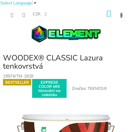
Select Language
▼
Přejít
NÁKU
na
CZK
obsah
KOŠÍK
WOODEX® CLASSIC Lazura
tenkovrstvá
19974/TM-1828
BESTSELLER
EXPRESS
COLOR MIX
Značka:
TEKNOS®
tónování na
zakázku