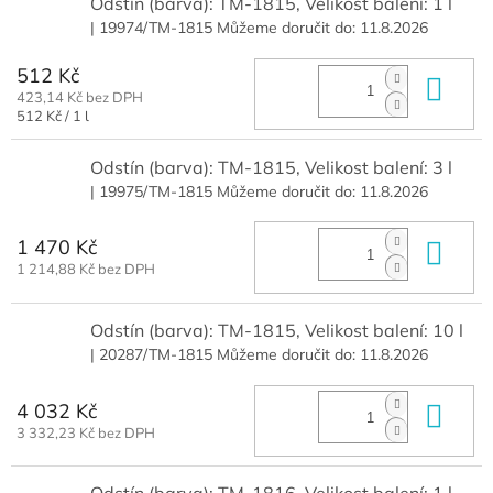
Odstín (barva): TM-1815, Velikost balení: 1 l
| 19974/TM-1815
Můžeme doručit do:
11.8.2026
512 Kč
Do 
423,14 Kč bez DPH
Měrná
512 Kč / 1 l
cena:
Odstín (barva): TM-1815, Velikost balení: 3 l
| 19975/TM-1815
Můžeme doručit do:
11.8.2026
1 470 Kč
Do 
1 214,88 Kč bez DPH
Odstín (barva): TM-1815, Velikost balení: 10 l
| 20287/TM-1815
Můžeme doručit do:
11.8.2026
4 032 Kč
Do 
3 332,23 Kč bez DPH