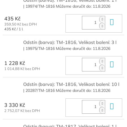
Odstín (barva): TM-1816, Velikost balení: 1 l
| 19974/TM-1816
Můžeme doručit do:
11.8.2026
435 Kč
Do 
359,50 Kč bez DPH
Měrná
435 Kč / 1 l
cena:
Odstín (barva): TM-1816, Velikost balení: 3 l
| 19975/TM-1816
Můžeme doručit do:
11.8.2026
1 228 Kč
Do 
1 014,88 Kč bez DPH
Odstín (barva): TM-1816, Velikost balení: 10 l
| 20287/TM-1816
Můžeme doručit do:
11.8.2026
3 330 Kč
Do 
2 752,07 Kč bez DPH
Odstín (barva): TM-1817, Velikost balení: 1 l