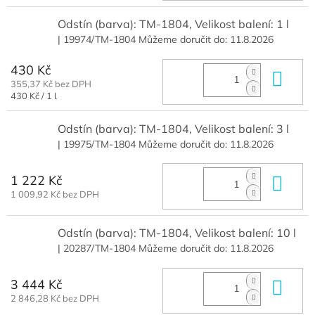
Odstín (barva): TM-1804, Velikost balení: 1 l
| 19974/TM-1804
Můžeme doručit do:
11.8.2026
430 Kč
Do 
355,37 Kč bez DPH
Měrná
430 Kč / 1 l
cena:
Odstín (barva): TM-1804, Velikost balení: 3 l
| 19975/TM-1804
Můžeme doručit do:
11.8.2026
1 222 Kč
Do 
1 009,92 Kč bez DPH
Odstín (barva): TM-1804, Velikost balení: 10 l
| 20287/TM-1804
Můžeme doručit do:
11.8.2026
3 444 Kč
Do 
2 846,28 Kč bez DPH