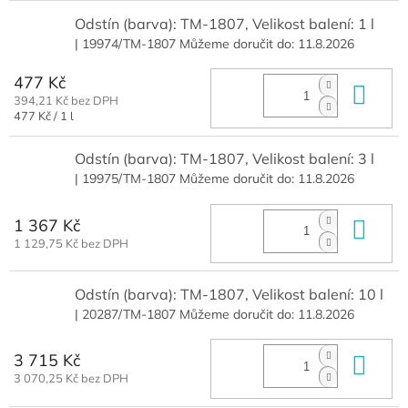
Odstín (barva): TM-1807, Velikost balení: 1 l
| 19974/TM-1807
Můžeme doručit do:
11.8.2026
477 Kč
Do 
394,21 Kč bez DPH
Měrná
477 Kč / 1 l
cena:
Odstín (barva): TM-1807, Velikost balení: 3 l
| 19975/TM-1807
Můžeme doručit do:
11.8.2026
1 367 Kč
Do 
1 129,75 Kč bez DPH
Odstín (barva): TM-1807, Velikost balení: 10 l
| 20287/TM-1807
Můžeme doručit do:
11.8.2026
3 715 Kč
Do 
3 070,25 Kč bez DPH