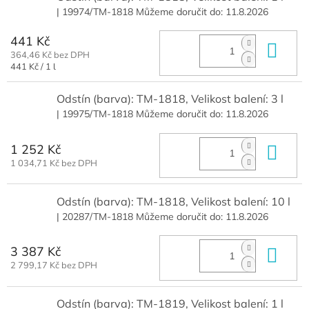
| 19974/TM-1818
Můžeme doručit do:
11.8.2026
441 Kč
Do 
364,46 Kč bez DPH
Měrná
441 Kč / 1 l
cena:
Odstín (barva): TM-1818, Velikost balení: 3 l
| 19975/TM-1818
Můžeme doručit do:
11.8.2026
1 252 Kč
Do 
1 034,71 Kč bez DPH
Odstín (barva): TM-1818, Velikost balení: 10 l
| 20287/TM-1818
Můžeme doručit do:
11.8.2026
3 387 Kč
Do 
2 799,17 Kč bez DPH
Odstín (barva): TM-1819, Velikost balení: 1 l