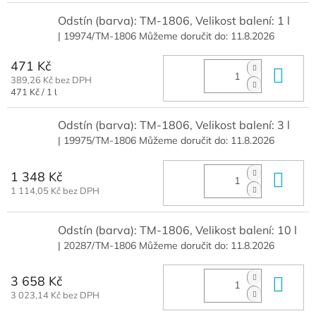
Odstín (barva): TM-1806, Velikost balení: 1 l
| 19974/TM-1806
Můžeme doručit do:
11.8.2026
471 Kč
Do 
389,26 Kč bez DPH
Měrná
471 Kč / 1 l
cena:
Odstín (barva): TM-1806, Velikost balení: 3 l
| 19975/TM-1806
Můžeme doručit do:
11.8.2026
1 348 Kč
Do 
1 114,05 Kč bez DPH
Odstín (barva): TM-1806, Velikost balení: 10 l
| 20287/TM-1806
Můžeme doručit do:
11.8.2026
3 658 Kč
Do 
3 023,14 Kč bez DPH