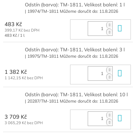
Odstín (barva): TM-1811, Velikost balení: 1 l
| 19974/TM-1811
Můžeme doručit do:
11.8.2026
483 Kč
Do 
399,17 Kč bez DPH
Měrná
483 Kč / 1 l
cena:
Odstín (barva): TM-1811, Velikost balení: 3 l
| 19975/TM-1811
Můžeme doručit do:
11.8.2026
1 382 Kč
Do 
1 142,15 Kč bez DPH
Odstín (barva): TM-1811, Velikost balení: 10 l
| 20287/TM-1811
Můžeme doručit do:
11.8.2026
3 709 Kč
Do 
3 065,29 Kč bez DPH