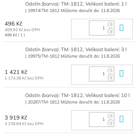
Odstín (barva): TM-1812, Velikost balení: 1 l
| 19974/TM-1812
Můžeme doručit do:
11.8.2026
496 Kč
Do 
409,92 Kč bez DPH
Měrná
496 Kč / 1 l
cena:
Odstín (barva): TM-1812, Velikost balení: 3 l
| 19975/TM-1812
Můžeme doručit do:
11.8.2026
1 421 Kč
Do 
1 174,38 Kč bez DPH
Odstín (barva): TM-1812, Velikost balení: 10 l
| 20287/TM-1812
Můžeme doručit do:
11.8.2026
3 919 Kč
Do 
3 238,84 Kč bez DPH