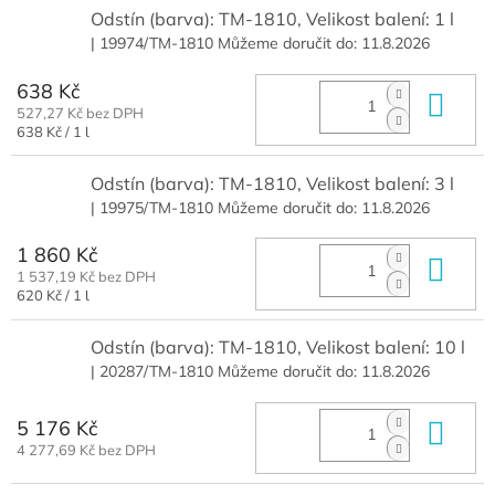
Odstín (barva): TM-1810, Velikost balení: 1 l
| 19974/TM-1810
Můžeme doručit do:
11.8.2026
638 Kč
Do 
527,27 Kč bez DPH
Měrná
638 Kč / 1 l
cena:
Odstín (barva): TM-1810, Velikost balení: 3 l
| 19975/TM-1810
Můžeme doručit do:
11.8.2026
1 860 Kč
Do 
1 537,19 Kč bez DPH
Měrná
620 Kč / 1 l
cena:
Odstín (barva): TM-1810, Velikost balení: 10 l
| 20287/TM-1810
Můžeme doručit do:
11.8.2026
5 176 Kč
Do 
4 277,69 Kč bez DPH