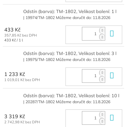
cena:
Odstín (barva): TM-1802, Velikost balení: 1 l
| 19974/TM-1802
Můžeme doručit do:
11.8.2026
433 Kč
Do 
357,85 Kč bez DPH
Měrná
433 Kč / 1 l
cena:
Odstín (barva): TM-1802, Velikost balení: 3 l
| 19975/TM-1802
Můžeme doručit do:
11.8.2026
1 233 Kč
Do 
1 019,01 Kč bez DPH
Odstín (barva): TM-1802, Velikost balení: 10 l
| 20287/TM-1802
Můžeme doručit do:
11.8.2026
3 319 Kč
Do 
2 742,98 Kč bez DPH