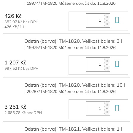
| 19974/TM-1820
Můžeme doručit do:
11.8.2026
426 Kč
Do 
352,07 Kč bez DPH
Měrná
426 Kč / 1 l
cena:
Odstín (barva): TM-1820, Velikost balení: 3 l
| 19975/TM-1820
Můžeme doručit do:
11.8.2026
1 207 Kč
Do 
997,52 Kč bez DPH
Odstín (barva): TM-1820, Velikost balení: 10 l
| 20287/TM-1820
Můžeme doručit do:
11.8.2026
3 251 Kč
Do 
2 686,78 Kč bez DPH
Odstín (barva): TM-1821, Velikost balení: 1 l