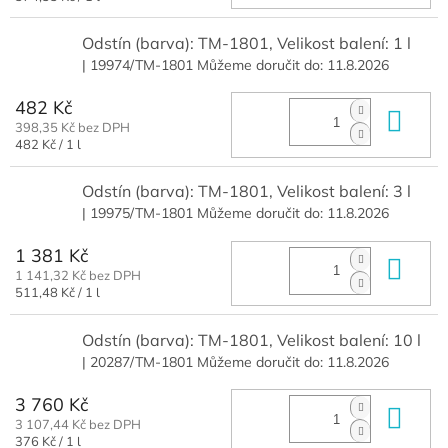
cena:
Odstín (barva): TM-1801, Velikost balení: 1 l
| 19974/TM-1801
Můžeme doručit do:
11.8.2026
482 Kč
Do 
398,35 Kč bez DPH
Měrná
482 Kč / 1 l
cena:
Odstín (barva): TM-1801, Velikost balení: 3 l
| 19975/TM-1801
Můžeme doručit do:
11.8.2026
1 381 Kč
Do 
1 141,32 Kč bez DPH
Měrná
511,48 Kč / 1 l
cena:
Odstín (barva): TM-1801, Velikost balení: 10 l
| 20287/TM-1801
Můžeme doručit do:
11.8.2026
3 760 Kč
Do 
3 107,44 Kč bez DPH
Měrná
376 Kč / 1 l