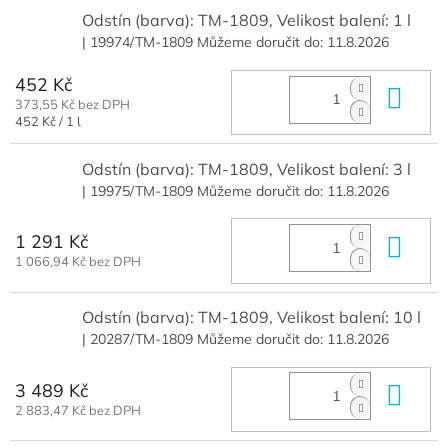
Odstín (barva): TM-1809, Velikost balení: 1 l
| 19974/TM-1809
Můžeme doručit do:
11.8.2026
452 Kč
Do 
373,55 Kč bez DPH
Měrná
452 Kč / 1 l
cena:
Odstín (barva): TM-1809, Velikost balení: 3 l
| 19975/TM-1809
Můžeme doručit do:
11.8.2026
1 291 Kč
Do 
1 066,94 Kč bez DPH
Odstín (barva): TM-1809, Velikost balení: 10 l
| 20287/TM-1809
Můžeme doručit do:
11.8.2026
3 489 Kč
Do 
2 883,47 Kč bez DPH