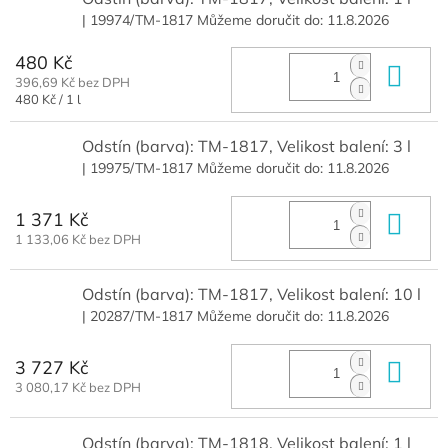
| 19974/TM-1817
Můžeme doručit do:
11.8.2026
480 Kč
Do 
396,69 Kč bez DPH
Měrná
480 Kč / 1 l
cena:
Odstín (barva): TM-1817, Velikost balení: 3 l
| 19975/TM-1817
Můžeme doručit do:
11.8.2026
1 371 Kč
Do 
1 133,06 Kč bez DPH
Odstín (barva): TM-1817, Velikost balení: 10 l
| 20287/TM-1817
Můžeme doručit do:
11.8.2026
3 727 Kč
Do 
3 080,17 Kč bez DPH
Odstín (barva): TM-1818, Velikost balení: 1 l