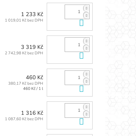
1 233 Kč
1 019,01 Kč bez DPH
Do košíku
3 319 Kč
2 742,98 Kč bez DPH
Do košíku
460 Kč
380,17 Kč bez DPH
Do košíku
Měrná
460 Kč / 1 l
cena:
1 316 Kč
1 087,60 Kč bez DPH
Do košíku