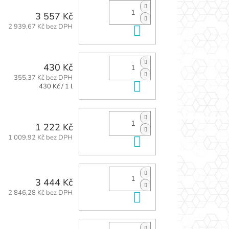
3 557 Kč
2 939,67 Kč bez DPH
Do košíku
430 Kč
355,37 Kč bez DPH
Do košíku
Měrná
430 Kč / 1 l
cena:
1 222 Kč
1 009,92 Kč bez DPH
Do košíku
3 444 Kč
2 846,28 Kč bez DPH
Do košíku