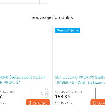
Související produkty
Doporučujeme
AR® Štětec plochý 81334
SCHULLER EH'KLAR® Štětk
R PROFI, 2"
TIMBER FS TWIST na lazury 
impregnace, 70×25 mm
Kč bez DPH
126,45 Kč bez DPH
č
153 Kč
Měrná
 1 ks
Do košíku
153 Kč / 1 ks
Do k