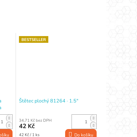
BESTSELLER
a
Štětec plochý 81264 · 1.5"
a
34,71 Kč bez DPH
42 Kč
Měrná
ošíku
42 Kč / 1 ks
Do košíku