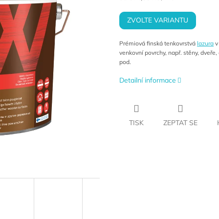
cena:
ZVOLTE VARIANTU
Prémiová finská tenkovrstvá
lazura
v
venkovní povrchy, např. stěny, dveře, 
pod.
Detailní informace
TISK
ZEPTAT SE