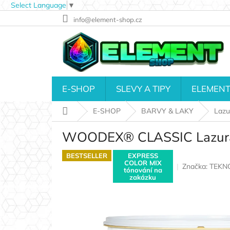
Select Language
▼
Přejít
info@element-shop.cz
na
obsah
E-SHOP
SLEVY A TIPY
ELEMENT
Domů
E-SHOP
BARVY & LAKY
Lazur
WOODEX® CLASSIC Lazura 
BESTSELLER
EXPRESS
COLOR MIX
Značka:
TEKN
tónování na
zakázku