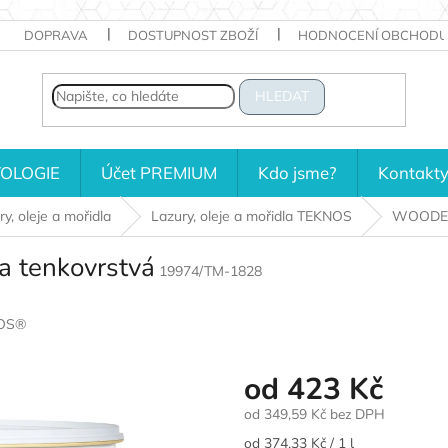
DOPRAVA
DOSTUPNOST ZBOŽÍ
HODNOCENÍ OBCHODU
HLEDAT
OLOGIE
Účet PREMIUM
Kdo jsme?
Kontakt
y, oleje a mořidla
Lazury, oleje a mořidla TEKNOS
WOODEX®
tenkovrstvá
19974/TM-1828
OS®
od
423 Kč
od
349,59 Kč
bez DPH
Měrná
od 374,33 Kč / 1 l