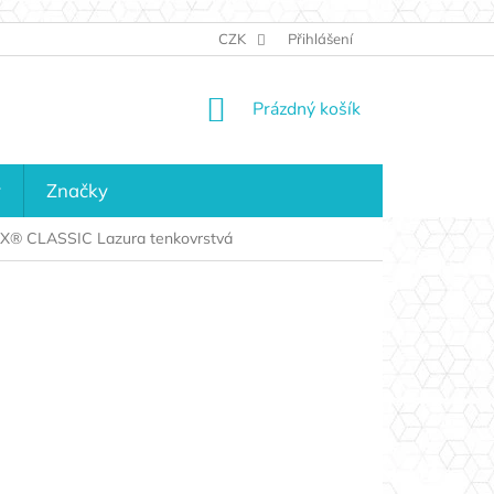
JAK NAKUPOVAT
KONTAKTY
CZK
Přihlášení
KDO JSME?
MAPA 
NÁKUPNÍ
Prázdný košík
KOŠÍK
y
Značky
 CLASSIC Lazura tenkovrstvá