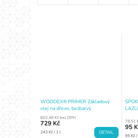
WOODEX® PRIMER Základový
SPOK
olej na dřevo, bezbarvý
LAZU
602,48 Kč bez DPH
78,51 
729 Kč
95 K
Měrná
243 Kč / 1 l
DETAIL
Měrná
95 Kč /
cena: