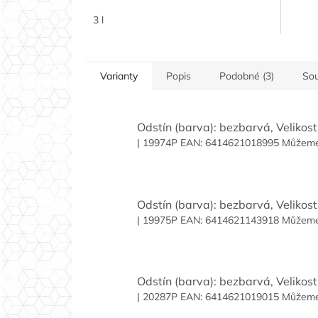
cena:
3 l
Varianty
Popis
Podobné (3)
Sou
Odstín (barva): bezbarvá, Velikost 
| 19974P
EAN:
6414621018995
Můžeme 
Odstín (barva): bezbarvá, Velikost 
| 19975P
EAN:
6414621143918
Můžeme 
Odstín (barva): bezbarvá, Velikost 
| 20287P
EAN:
6414621019015
Můžeme 