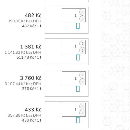
482 Kč
398,35 Kč bez DPH
Do košíku
Měrná
482 Kč / 1 l
cena:
1 381 Kč
1 141,32 Kč bez DPH
Do košíku
Měrná
511,48 Kč / 1 l
cena:
3 760 Kč
3 107,44 Kč bez DPH
Do košíku
Měrná
376 Kč / 1 l
cena:
433 Kč
357,85 Kč bez DPH
Do košíku
Měrná
433 Kč / 1 l
cena: