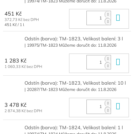
| 19974/TM-1823
Můžeme doručit do:
11.8.2026
451 Kč
Do 
372,73 Kč bez DPH
Měrná
451 Kč / 1 l
cena:
Odstín (barva): TM-1823, Velikost balení: 3 l
| 19975/TM-1823
Můžeme doručit do:
11.8.2026
1 283 Kč
Do 
1 060,33 Kč bez DPH
Odstín (barva): TM-1823, Velikost balení: 10 l
| 20287/TM-1823
Můžeme doručit do:
11.8.2026
3 478 Kč
Do 
2 874,38 Kč bez DPH
Odstín (barva): TM-1824, Velikost balení: 1 l
| 19974/TM-1824
Můžeme doručit do:
11.8.2026