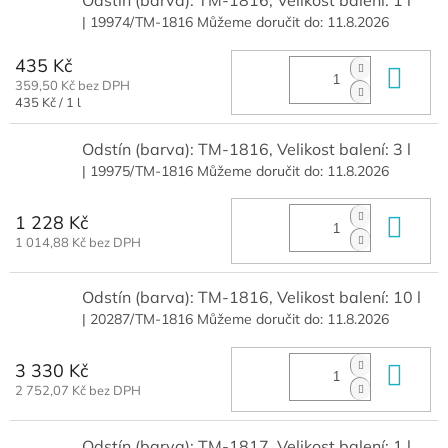
Odstín (barva): TM-1816, Velikost balení: 1 l
| 19974/TM-1816
Můžeme doručit do:
11.8.2026
435 Kč
Do 
359,50 Kč bez DPH
Měrná
435 Kč / 1 l
cena:
Odstín (barva): TM-1816, Velikost balení: 3 l
| 19975/TM-1816
Můžeme doručit do:
11.8.2026
1 228 Kč
Do 
1 014,88 Kč bez DPH
Odstín (barva): TM-1816, Velikost balení: 10 l
| 20287/TM-1816
Můžeme doručit do:
11.8.2026
3 330 Kč
Do 
2 752,07 Kč bez DPH
Odstín (barva): TM-1817, Velikost balení: 1 l