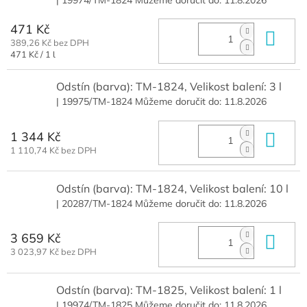
471 Kč
Do 
389,26 Kč bez DPH
Měrná
471 Kč / 1 l
cena:
Odstín (barva): TM-1824, Velikost balení: 3 l
| 19975/TM-1824
Můžeme doručit do:
11.8.2026
1 344 Kč
Do 
1 110,74 Kč bez DPH
Odstín (barva): TM-1824, Velikost balení: 10 l
| 20287/TM-1824
Můžeme doručit do:
11.8.2026
3 659 Kč
Do 
3 023,97 Kč bez DPH
Odstín (barva): TM-1825, Velikost balení: 1 l
| 19974/TM-1825
Můžeme doručit do:
11.8.2026