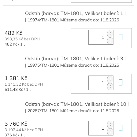
cena:
Odstín (barva): TM-1801, Velikost balení: 1 l
| 19974/TM-1801
Můžeme doručit do:
11.8.2026
482 Kč
Do 
398,35 Kč bez DPH
Měrná
482 Kč / 1 l
cena:
Odstín (barva): TM-1801, Velikost balení: 3 l
| 19975/TM-1801
Můžeme doručit do:
11.8.2026
1 381 Kč
Do 
1 141,32 Kč bez DPH
Měrná
511,48 Kč / 1 l
cena:
Odstín (barva): TM-1801, Velikost balení: 10 l
| 20287/TM-1801
Můžeme doručit do:
11.8.2026
3 760 Kč
Do 
3 107,44 Kč bez DPH
Měrná
376 Kč / 1 l