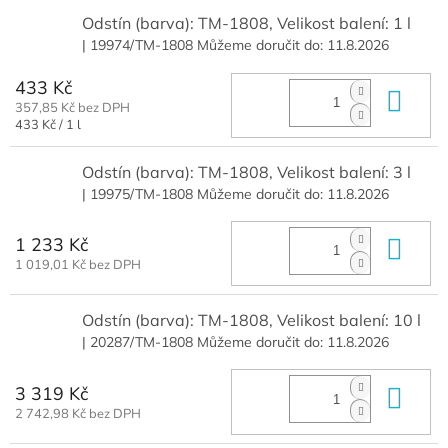
Odstín (barva): TM-1808, Velikost balení: 1 l
| 19974/TM-1808
Můžeme doručit do:
11.8.2026
433 Kč
Do 
357,85 Kč bez DPH
Měrná
433 Kč / 1 l
cena:
Odstín (barva): TM-1808, Velikost balení: 3 l
| 19975/TM-1808
Můžeme doručit do:
11.8.2026
1 233 Kč
Do 
1 019,01 Kč bez DPH
Odstín (barva): TM-1808, Velikost balení: 10 l
| 20287/TM-1808
Můžeme doručit do:
11.8.2026
3 319 Kč
Do 
2 742,98 Kč bez DPH