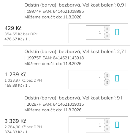
Odstín (barva): bezbarvá, Velikost balení: 0,9 l
| 19974P
EAN:
6414621018995
Můžeme doručit do:
11.8.2026
429 Kč
Do 
354,55 Kč bez DPH
Měrná
476,67 Kč / 1 l
cena:
Odstín (barva): bezbarvá, Velikost balení: 2,7 l
| 19975P
EAN:
6414621143918
Můžeme doručit do:
11.8.2026
1 239 Kč
Do 
1 023,97 Kč bez DPH
Měrná
458,89 Kč / 1 l
cena:
Odstín (barva): bezbarvá, Velikost balení: 9 l
| 20287P
EAN:
6414621019015
Můžeme doručit do:
11.8.2026
3 369 Kč
Do 
2 784,30 Kč bez DPH
Měrná
374,33 Kč / 1 l