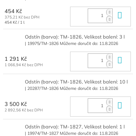
454 Kč
Do 
375,21 Kč bez DPH
Měrná
454 Kč / 1 l
cena:
Odstín (barva): TM-1826, Velikost balení: 3 l
| 19975/TM-1826
Můžeme doručit do:
11.8.2026
1 291 Kč
Do 
1 066,94 Kč bez DPH
Odstín (barva): TM-1826, Velikost balení: 10 l
| 20287/TM-1826
Můžeme doručit do:
11.8.2026
3 500 Kč
Do 
2 892,56 Kč bez DPH
Odstín (barva): TM-1827, Velikost balení: 1 l
| 19974/TM-1827
Můžeme doručit do:
11.8.2026