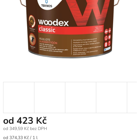
od
423 Kč
od
349,59 Kč
bez DPH
Měrná
od 374,33 Kč / 1 l