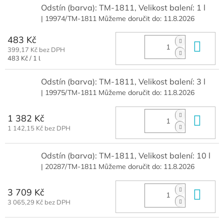
Odstín (barva): TM-1811, Velikost balení: 1 l
| 19974/TM-1811
Můžeme doručit do:
11.8.2026
483 Kč
Do 
399,17 Kč bez DPH
Měrná
483 Kč / 1 l
cena:
Odstín (barva): TM-1811, Velikost balení: 3 l
| 19975/TM-1811
Můžeme doručit do:
11.8.2026
1 382 Kč
Do 
1 142,15 Kč bez DPH
Odstín (barva): TM-1811, Velikost balení: 10 l
| 20287/TM-1811
Můžeme doručit do:
11.8.2026
3 709 Kč
Do 
3 065,29 Kč bez DPH