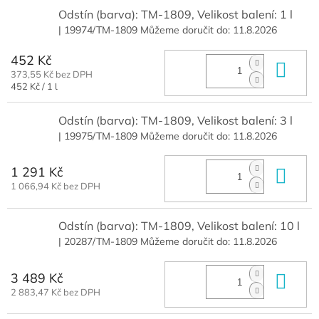
Odstín (barva): TM-1809, Velikost balení: 1 l
| 19974/TM-1809
Můžeme doručit do:
11.8.2026
452 Kč
Do 
373,55 Kč bez DPH
Měrná
452 Kč / 1 l
cena:
Odstín (barva): TM-1809, Velikost balení: 3 l
| 19975/TM-1809
Můžeme doručit do:
11.8.2026
1 291 Kč
Do 
1 066,94 Kč bez DPH
Odstín (barva): TM-1809, Velikost balení: 10 l
| 20287/TM-1809
Můžeme doručit do:
11.8.2026
3 489 Kč
Do 
2 883,47 Kč bez DPH