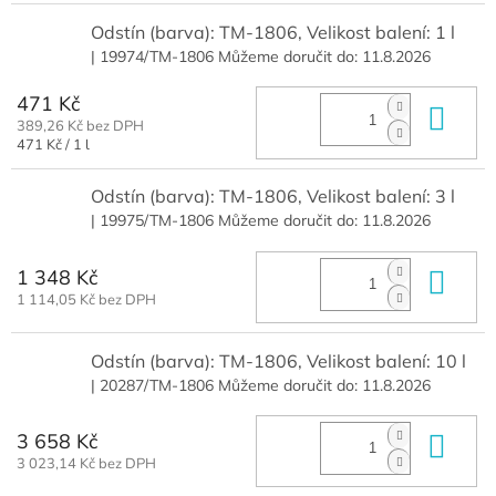
Odstín (barva): TM-1806, Velikost balení: 1 l
| 19974/TM-1806
Můžeme doručit do:
11.8.2026
471 Kč
Do 
389,26 Kč bez DPH
Měrná
471 Kč / 1 l
cena:
Odstín (barva): TM-1806, Velikost balení: 3 l
| 19975/TM-1806
Můžeme doručit do:
11.8.2026
1 348 Kč
Do 
1 114,05 Kč bez DPH
Odstín (barva): TM-1806, Velikost balení: 10 l
| 20287/TM-1806
Můžeme doručit do:
11.8.2026
3 658 Kč
Do 
3 023,14 Kč bez DPH