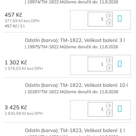
| 19974/TM-1822
Můžeme doručit do:
11.8.2026
457 Kč
Do 
377,69 Kč bez DPH
Měrná
457 Kč / 1 l
cena:
Odstín (barva): TM-1822, Velikost balení: 3 l
| 19975/TM-1822
Můžeme doručit do:
11.8.2026
1 302 Kč
Do 
1 076,03 Kč bez DPH
Odstín (barva): TM-1822, Velikost balení: 10 l
| 20287/TM-1822
Můžeme doručit do:
11.8.2026
3 425 Kč
Do 
2 830,58 Kč bez DPH
Odstín (barva): TM-1823, Velikost balení: 1 l