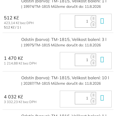
Odstín (barva): TM-1815, Velikost balení: 1 l
| 19974/TM-1815
Můžeme doručit do:
11.8.2026
512 Kč
Do 
423,14 Kč bez DPH
Měrná
512 Kč / 1 l
cena:
Odstín (barva): TM-1815, Velikost balení: 3 l
| 19975/TM-1815
Můžeme doručit do:
11.8.2026
1 470 Kč
Do 
1 214,88 Kč bez DPH
Odstín (barva): TM-1815, Velikost balení: 10 l
| 20287/TM-1815
Můžeme doručit do:
11.8.2026
4 032 Kč
Do 
3 332,23 Kč bez DPH