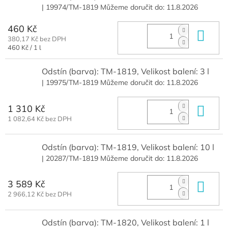
| 19974/TM-1819
Můžeme doručit do:
11.8.2026
460 Kč
Do 
380,17 Kč bez DPH
Měrná
460 Kč / 1 l
cena:
Odstín (barva): TM-1819, Velikost balení: 3 l
| 19975/TM-1819
Můžeme doručit do:
11.8.2026
1 310 Kč
Do 
1 082,64 Kč bez DPH
Odstín (barva): TM-1819, Velikost balení: 10 l
| 20287/TM-1819
Můžeme doručit do:
11.8.2026
3 589 Kč
Do 
2 966,12 Kč bez DPH
Odstín (barva): TM-1820, Velikost balení: 1 l