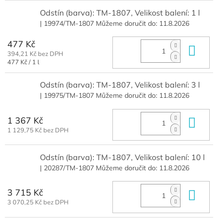
Odstín (barva): TM-1807, Velikost balení: 1 l
| 19974/TM-1807
Můžeme doručit do:
11.8.2026
477 Kč
Do 
394,21 Kč bez DPH
Měrná
477 Kč / 1 l
cena:
Odstín (barva): TM-1807, Velikost balení: 3 l
| 19975/TM-1807
Můžeme doručit do:
11.8.2026
1 367 Kč
Do 
1 129,75 Kč bez DPH
Odstín (barva): TM-1807, Velikost balení: 10 l
| 20287/TM-1807
Můžeme doručit do:
11.8.2026
3 715 Kč
Do 
3 070,25 Kč bez DPH