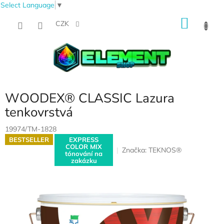
Select Language
▼
Přejít
NÁKU
na
CZK
obsah
KOŠÍK
WOODEX® CLASSIC Lazura
tenkovrstvá
19974/TM-1828
BESTSELLER
EXPRESS
COLOR MIX
Značka:
TEKNOS®
tónování na
zakázku