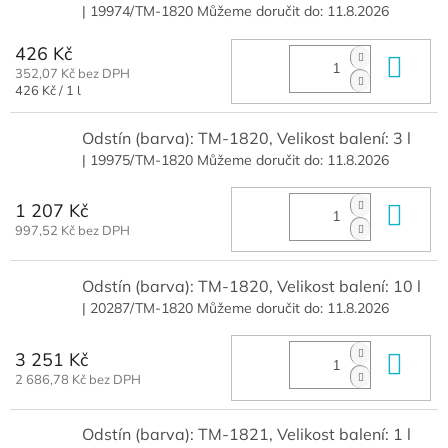
| 19974/TM-1820
Můžeme doručit do:
11.8.2026
426 Kč
Do 
352,07 Kč bez DPH
Měrná
426 Kč / 1 l
cena:
Odstín (barva): TM-1820, Velikost balení: 3 l
| 19975/TM-1820
Můžeme doručit do:
11.8.2026
1 207 Kč
Do 
997,52 Kč bez DPH
Odstín (barva): TM-1820, Velikost balení: 10 l
| 20287/TM-1820
Můžeme doručit do:
11.8.2026
3 251 Kč
Do 
2 686,78 Kč bez DPH
Odstín (barva): TM-1821, Velikost balení: 1 l