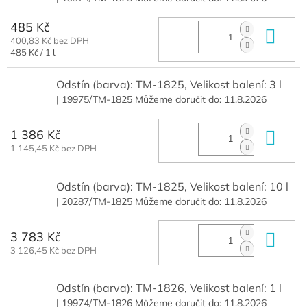
485 Kč
Do 
400,83 Kč bez DPH
Měrná
485 Kč / 1 l
cena:
Odstín (barva): TM-1825, Velikost balení: 3 l
| 19975/TM-1825
Můžeme doručit do:
11.8.2026
1 386 Kč
Do 
1 145,45 Kč bez DPH
Odstín (barva): TM-1825, Velikost balení: 10 l
| 20287/TM-1825
Můžeme doručit do:
11.8.2026
3 783 Kč
Do 
3 126,45 Kč bez DPH
Odstín (barva): TM-1826, Velikost balení: 1 l
| 19974/TM-1826
Můžeme doručit do:
11.8.2026