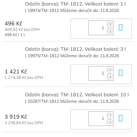
Odstín (barva): TM-1812, Velikost balení: 1 l
| 19974/TM-1812
Můžeme doručit do:
11.8.2026
496 Kč
Do 
409,92 Kč bez DPH
Měrná
496 Kč / 1 l
cena:
Odstín (barva): TM-1812, Velikost balení: 3 l
| 19975/TM-1812
Můžeme doručit do:
11.8.2026
1 421 Kč
Do 
1 174,38 Kč bez DPH
Odstín (barva): TM-1812, Velikost balení: 10 l
| 20287/TM-1812
Můžeme doručit do:
11.8.2026
3 919 Kč
Do 
3 238,84 Kč bez DPH