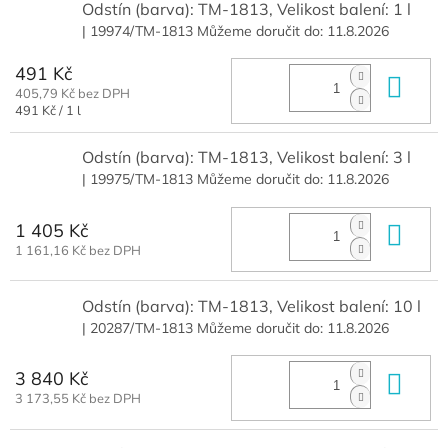
Odstín (barva): TM-1813, Velikost balení: 1 l
| 19974/TM-1813
Můžeme doručit do:
11.8.2026
491 Kč
Do 
405,79 Kč bez DPH
Měrná
491 Kč / 1 l
cena:
Odstín (barva): TM-1813, Velikost balení: 3 l
| 19975/TM-1813
Můžeme doručit do:
11.8.2026
1 405 Kč
Do 
1 161,16 Kč bez DPH
Odstín (barva): TM-1813, Velikost balení: 10 l
| 20287/TM-1813
Můžeme doručit do:
11.8.2026
3 840 Kč
Do 
3 173,55 Kč bez DPH