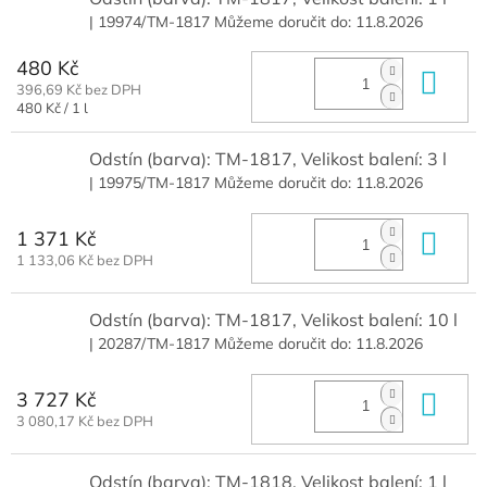
| 19974/TM-1817
Můžeme doručit do:
11.8.2026
480 Kč
Do 
396,69 Kč bez DPH
Měrná
480 Kč / 1 l
cena:
Odstín (barva): TM-1817, Velikost balení: 3 l
| 19975/TM-1817
Můžeme doručit do:
11.8.2026
1 371 Kč
Do 
1 133,06 Kč bez DPH
Odstín (barva): TM-1817, Velikost balení: 10 l
| 20287/TM-1817
Můžeme doručit do:
11.8.2026
3 727 Kč
Do 
3 080,17 Kč bez DPH
Odstín (barva): TM-1818, Velikost balení: 1 l