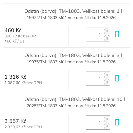
Odstín (barva): TM-1803, Velikost balení: 1 l
| 19974/TM-1803
Můžeme doručit do:
11.8.2026
460 Kč
Do 
380,17 Kč bez DPH
Měrná
460 Kč / 1 l
cena:
Odstín (barva): TM-1803, Velikost balení: 3 l
| 19975/TM-1803
Můžeme doručit do:
11.8.2026
1 316 Kč
Do 
1 087,60 Kč bez DPH
Odstín (barva): TM-1803, Velikost balení: 10 l
| 20287/TM-1803
Můžeme doručit do:
11.8.2026
3 557 Kč
Do 
2 939,67 Kč bez DPH