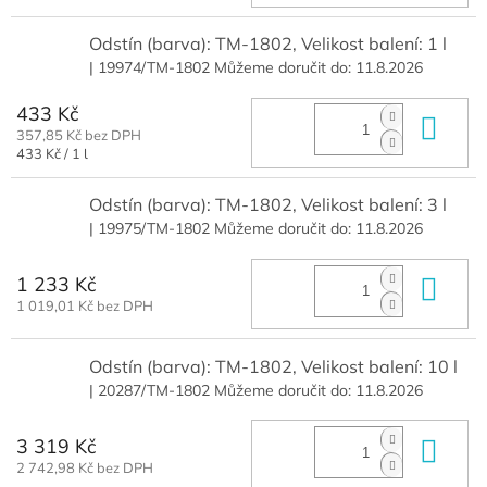
cena:
Odstín (barva): TM-1802, Velikost balení: 1 l
| 19974/TM-1802
Můžeme doručit do:
11.8.2026
433 Kč
Do 
357,85 Kč bez DPH
Měrná
433 Kč / 1 l
cena:
Odstín (barva): TM-1802, Velikost balení: 3 l
| 19975/TM-1802
Můžeme doručit do:
11.8.2026
1 233 Kč
Do 
1 019,01 Kč bez DPH
Odstín (barva): TM-1802, Velikost balení: 10 l
| 20287/TM-1802
Můžeme doručit do:
11.8.2026
3 319 Kč
Do 
2 742,98 Kč bez DPH