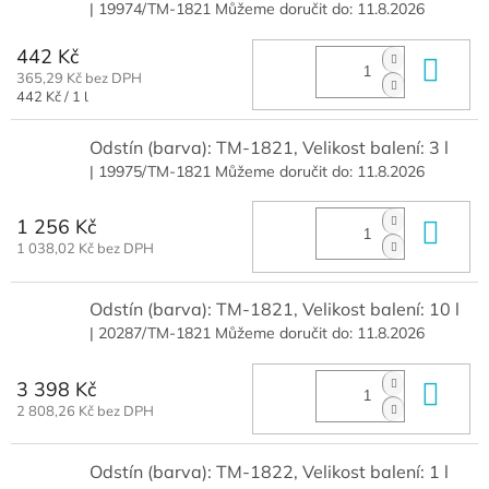
| 19974/TM-1821
Můžeme doručit do:
11.8.2026
442 Kč
Do 
365,29 Kč bez DPH
Měrná
442 Kč / 1 l
cena:
Odstín (barva): TM-1821, Velikost balení: 3 l
| 19975/TM-1821
Můžeme doručit do:
11.8.2026
1 256 Kč
Do 
1 038,02 Kč bez DPH
Odstín (barva): TM-1821, Velikost balení: 10 l
| 20287/TM-1821
Můžeme doručit do:
11.8.2026
3 398 Kč
Do 
2 808,26 Kč bez DPH
Odstín (barva): TM-1822, Velikost balení: 1 l