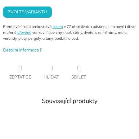
cena:
ZVOLTE VARIANTU
Prémiová finská tenkovrstvá
lazura
v 77 atraktivních odstínech na nové i dříve
mořené
dřevěné
venkovní povrchy, např. stěny, dveře, okenní rámy, mola,
verandy, ploty, pergoly, altány, podbití, a pod.
Detailní informace
ZEPTAT SE
HLÍDAT
SDÍLET
Související produkty