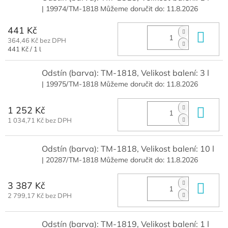
| 19974/TM-1818
Můžeme doručit do:
11.8.2026
441 Kč
Do 
364,46 Kč bez DPH
Měrná
441 Kč / 1 l
cena:
Odstín (barva): TM-1818, Velikost balení: 3 l
| 19975/TM-1818
Můžeme doručit do:
11.8.2026
1 252 Kč
Do 
1 034,71 Kč bez DPH
Odstín (barva): TM-1818, Velikost balení: 10 l
| 20287/TM-1818
Můžeme doručit do:
11.8.2026
3 387 Kč
Do 
2 799,17 Kč bez DPH
Odstín (barva): TM-1819, Velikost balení: 1 l