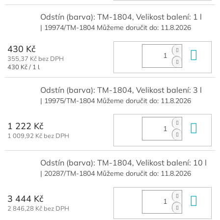
Odstín (barva): TM-1804, Velikost balení: 1 l
| 19974/TM-1804
Můžeme doručit do:
11.8.2026
430 Kč
Do 
355,37 Kč bez DPH
Měrná
430 Kč / 1 l
cena:
Odstín (barva): TM-1804, Velikost balení: 3 l
| 19975/TM-1804
Můžeme doručit do:
11.8.2026
1 222 Kč
Do 
1 009,92 Kč bez DPH
Odstín (barva): TM-1804, Velikost balení: 10 l
| 20287/TM-1804
Můžeme doručit do:
11.8.2026
3 444 Kč
Do 
2 846,28 Kč bez DPH