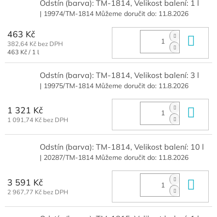
Odstín (barva): TM-1814, Velikost balení: 1 l
| 19974/TM-1814
Můžeme doručit do:
11.8.2026
463 Kč
Do 
382,64 Kč bez DPH
Měrná
463 Kč / 1 l
cena:
Odstín (barva): TM-1814, Velikost balení: 3 l
| 19975/TM-1814
Můžeme doručit do:
11.8.2026
1 321 Kč
Do 
1 091,74 Kč bez DPH
Odstín (barva): TM-1814, Velikost balení: 10 l
| 20287/TM-1814
Můžeme doručit do:
11.8.2026
3 591 Kč
Do 
2 967,77 Kč bez DPH