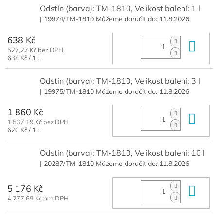
Odstín (barva): TM-1810, Velikost balení: 1 l
| 19974/TM-1810
Můžeme doručit do:
11.8.2026
638 Kč
Do 
527,27 Kč bez DPH
Měrná
638 Kč / 1 l
cena:
Odstín (barva): TM-1810, Velikost balení: 3 l
| 19975/TM-1810
Můžeme doručit do:
11.8.2026
1 860 Kč
Do 
1 537,19 Kč bez DPH
Měrná
620 Kč / 1 l
cena:
Odstín (barva): TM-1810, Velikost balení: 10 l
| 20287/TM-1810
Můžeme doručit do:
11.8.2026
5 176 Kč
Do 
4 277,69 Kč bez DPH