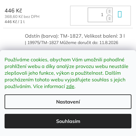
446 Kč
Do 
368,60 Kč bez DPH
Měrná
446 Kč / 1 l
cena:
Odstín (barva): TM-1827, Velikost balení: 3 l
| 19975/TM-1827
Můžeme doručit do:
11.8.2026
1 268 Kč
Do 
Používáme cookies, abychom Vám umožnili pohodlné
1 047,93 Kč bez DPH
prohlížení webu a díky analýze provozu webu neustále
zlepšovali jeho funkce, výkon a použitelnost
.
Dalším
procházením tohoto webu vyjadřujete souhlas s jejich
Odstín (barva): TM-1827, Velikost balení: 10 l
používáním. Více informací
zde
.
| 20287/TM-1827
Můžeme doručit do:
11.8.2026
Nastavení
3 432 Kč
Do 
2 836,36 Kč bez DPH
Souhlasím
Odstín (barva): TM-1828, Velikost balení: 1 l
| 19974/TM-1828
Můžeme doručit do:
11.8.2026