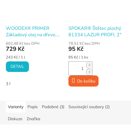
WOODEX® PRIMER
SPOKAR® Štětec plochý
Základový olej na dřevo,
81334 LAZUR PROFI, 2"
bezbarvý
602,48 Kč bez DPH
78,51 Kč bez DPH
729 Kč
95 Kč
Měrná
Měrná
243 Kč / 1 l
95 Kč / 1 ks
cena:
cena:
DETAIL
Do košíku
3 l
Varianty
Popis
Podobné (3)
Související soubory (2)
Diskuze
Značka