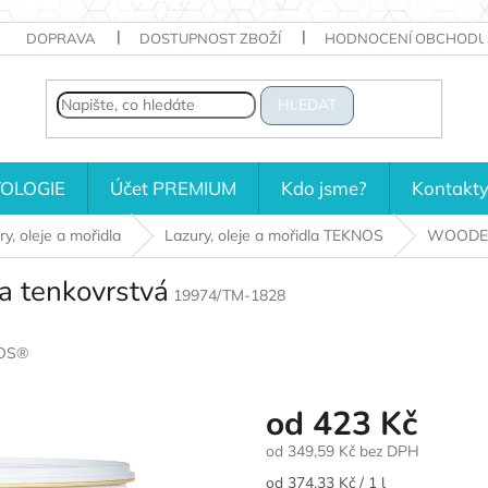
DOPRAVA
DOSTUPNOST ZBOŽÍ
HODNOCENÍ OBCHODU
HLEDAT
OLOGIE
Účet PREMIUM
Kdo jsme?
Kontakt
y, oleje a mořidla
Lazury, oleje a mořidla TEKNOS
WOODEX®
tenkovrstvá
19974/TM-1828
OS®
od
423 Kč
od
349,59 Kč
bez DPH
Měrná
od 374,33 Kč / 1 l