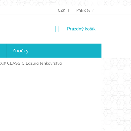
JAK NAKUPOVAT
KONTAKTY
CZK
Přihlášení
KDO JSME?
MAPA 
NÁKUPNÍ
Prázdný košík
KOŠÍK
y
Značky
 CLASSIC Lazura tenkovrstvá