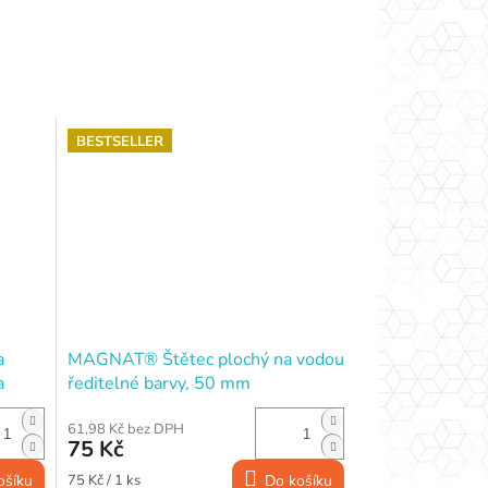
BESTSELLER
a
MAGNAT® Štětec plochý na vodou
a
ředitelné barvy, 50 mm
61,98 Kč bez DPH
75 Kč
Měrná
ošíku
75 Kč / 1 ks
Do košíku