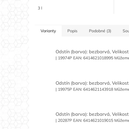
cena:
3 l
Varianty
Popis
Podobné (3)
Sou
Odstín (barva): bezbarvá, Velikost 
| 19974P
EAN:
6414621018995
Můžeme 
Odstín (barva): bezbarvá, Velikost 
| 19975P
EAN:
6414621143918
Můžeme 
Odstín (barva): bezbarvá, Velikost 
| 20287P
EAN:
6414621019015
Můžeme 