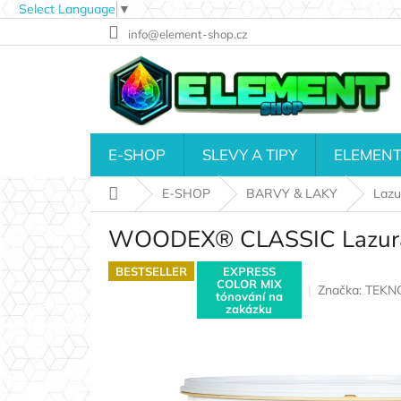
Select Language
▼
Přejít
info@element-shop.cz
na
obsah
E-SHOP
SLEVY A TIPY
ELEMENT
Domů
E-SHOP
BARVY & LAKY
Lazur
WOODEX® CLASSIC Lazura 
BESTSELLER
EXPRESS
COLOR MIX
Značka:
TEKN
tónování na
zakázku