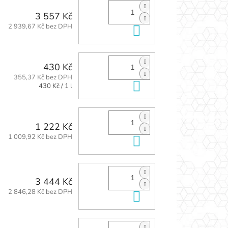
3 557 Kč
2 939,67 Kč bez DPH
Do košíku
430 Kč
355,37 Kč bez DPH
Do košíku
Měrná
430 Kč / 1 l
cena:
1 222 Kč
1 009,92 Kč bez DPH
Do košíku
3 444 Kč
2 846,28 Kč bez DPH
Do košíku