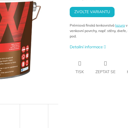
cena:
ZVOLTE VARIANTU
Prémiová finská tenkovrstvá
lazura
v
venkovní povrchy, např. stěny, dveře, 
pod.
Detailní informace
TISK
ZEPTAT SE