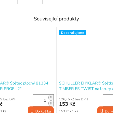
Související produkty
Doporučujeme
AR® Štětec plochý 81334
SCHULLER EH'KLAR® Štětk
R PROFI, 2"
TIMBER FS TWIST na lazury 
impregnace, 70×25 mm
Kč bez DPH
126,45 Kč bez DPH
č
153 Kč
Měrná
 1 ks
Do košíku
153 Kč / 1 ks
Do k