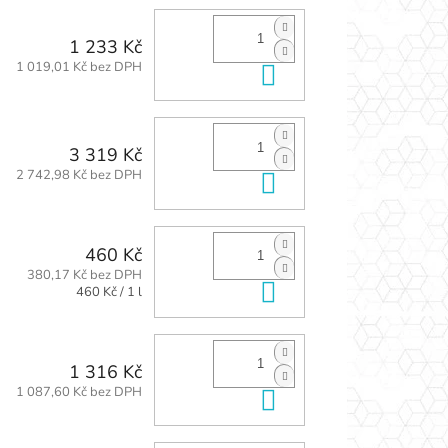
1 233 Kč
1 019,01 Kč bez DPH
Do košíku
3 319 Kč
2 742,98 Kč bez DPH
Do košíku
460 Kč
380,17 Kč bez DPH
Do košíku
Měrná
460 Kč / 1 l
cena:
1 316 Kč
1 087,60 Kč bez DPH
Do košíku