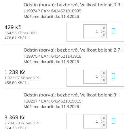
Odstín (barva): bezbarvá, Velikost balení: 0,9 l
| 19974P
EAN:
6414621018995
Můžeme doručit do:
11.8.2026
429 Kč
Do 
354,55 Kč bez DPH
Měrná
476,67 Kč / 1 l
cena:
Odstín (barva): bezbarvá, Velikost balení: 2,7 l
| 19975P
EAN:
6414621143918
Můžeme doručit do:
11.8.2026
1 239 Kč
Do 
1 023,97 Kč bez DPH
Měrná
458,89 Kč / 1 l
cena:
Odstín (barva): bezbarvá, Velikost balení: 9 l
| 20287P
EAN:
6414621019015
Můžeme doručit do:
11.8.2026
3 369 Kč
Do 
2 784,30 Kč bez DPH
Měrná
374,33 Kč / 1 l