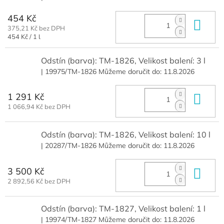
454 Kč
Do 
375,21 Kč bez DPH
Měrná
454 Kč / 1 l
cena:
Odstín (barva): TM-1826, Velikost balení: 3 l
| 19975/TM-1826
Můžeme doručit do:
11.8.2026
1 291 Kč
Do 
1 066,94 Kč bez DPH
Odstín (barva): TM-1826, Velikost balení: 10 l
| 20287/TM-1826
Můžeme doručit do:
11.8.2026
3 500 Kč
Do 
2 892,56 Kč bez DPH
Odstín (barva): TM-1827, Velikost balení: 1 l
| 19974/TM-1827
Můžeme doručit do:
11.8.2026