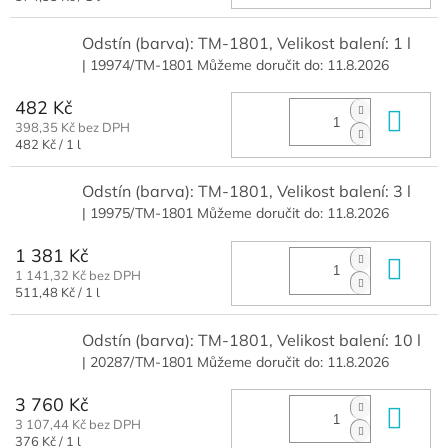
cena:
Odstín (barva): TM-1801, Velikost balení: 1 l
| 19974/TM-1801
Můžeme doručit do:
11.8.2026
482 Kč
Do 
398,35 Kč bez DPH
Měrná
482 Kč / 1 l
cena:
Odstín (barva): TM-1801, Velikost balení: 3 l
| 19975/TM-1801
Můžeme doručit do:
11.8.2026
1 381 Kč
Do 
1 141,32 Kč bez DPH
Měrná
511,48 Kč / 1 l
cena:
Odstín (barva): TM-1801, Velikost balení: 10 l
| 20287/TM-1801
Můžeme doručit do:
11.8.2026
3 760 Kč
Do 
3 107,44 Kč bez DPH
Měrná
376 Kč / 1 l