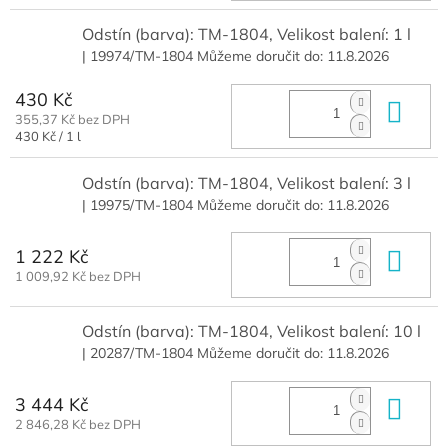
Odstín (barva): TM-1804, Velikost balení: 1 l
| 19974/TM-1804
Můžeme doručit do:
11.8.2026
430 Kč
Do 
355,37 Kč bez DPH
Měrná
430 Kč / 1 l
cena:
Odstín (barva): TM-1804, Velikost balení: 3 l
| 19975/TM-1804
Můžeme doručit do:
11.8.2026
1 222 Kč
Do 
1 009,92 Kč bez DPH
Odstín (barva): TM-1804, Velikost balení: 10 l
| 20287/TM-1804
Můžeme doručit do:
11.8.2026
3 444 Kč
Do 
2 846,28 Kč bez DPH