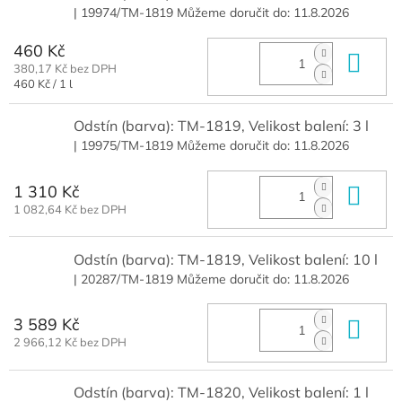
| 19974/TM-1819
Můžeme doručit do:
11.8.2026
460 Kč
Do 
380,17 Kč bez DPH
Měrná
460 Kč / 1 l
cena:
Odstín (barva): TM-1819, Velikost balení: 3 l
| 19975/TM-1819
Můžeme doručit do:
11.8.2026
1 310 Kč
Do 
1 082,64 Kč bez DPH
Odstín (barva): TM-1819, Velikost balení: 10 l
| 20287/TM-1819
Můžeme doručit do:
11.8.2026
3 589 Kč
Do 
2 966,12 Kč bez DPH
Odstín (barva): TM-1820, Velikost balení: 1 l