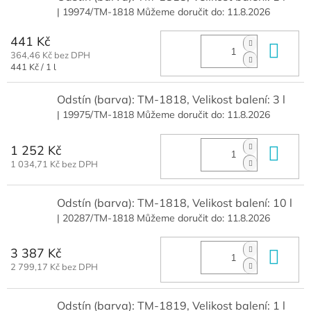
| 19974/TM-1818
Můžeme doručit do:
11.8.2026
441 Kč
Do 
364,46 Kč bez DPH
Měrná
441 Kč / 1 l
cena:
Odstín (barva): TM-1818, Velikost balení: 3 l
| 19975/TM-1818
Můžeme doručit do:
11.8.2026
1 252 Kč
Do 
1 034,71 Kč bez DPH
Odstín (barva): TM-1818, Velikost balení: 10 l
| 20287/TM-1818
Můžeme doručit do:
11.8.2026
3 387 Kč
Do 
2 799,17 Kč bez DPH
Odstín (barva): TM-1819, Velikost balení: 1 l