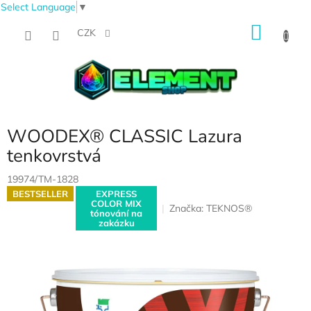
Select Language
▼
Přejít
NÁKU
na
CZK
obsah
KOŠÍK
WOODEX® CLASSIC Lazura
tenkovrstvá
19974/TM-1828
BESTSELLER
EXPRESS
COLOR MIX
Značka:
TEKNOS®
tónování na
zakázku