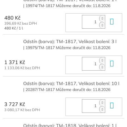
| 19974/TM-1817
Můžeme doručit do:
11.8.2026
480 Kč
Do 
396,69 Kč bez DPH
Měrná
480 Kč / 1 l
cena:
Odstín (barva): TM-1817, Velikost balení: 3 l
| 19975/TM-1817
Můžeme doručit do:
11.8.2026
1 371 Kč
Do 
1 133,06 Kč bez DPH
Odstín (barva): TM-1817, Velikost balení: 10 l
| 20287/TM-1817
Můžeme doručit do:
11.8.2026
3 727 Kč
Do 
3 080,17 Kč bez DPH
Odstín (barva): TM-1818, Velikost balení: 1 l