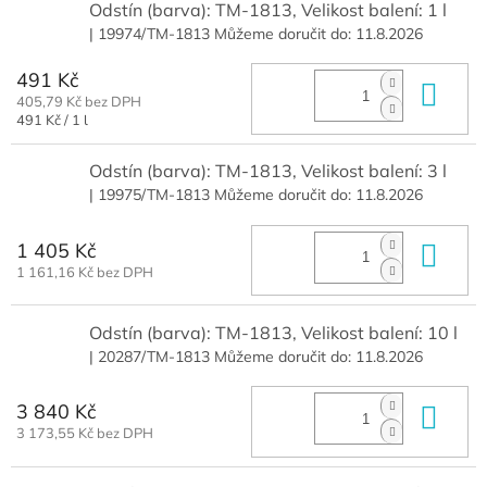
Odstín (barva): TM-1813, Velikost balení: 1 l
| 19974/TM-1813
Můžeme doručit do:
11.8.2026
491 Kč
Do 
405,79 Kč bez DPH
Měrná
491 Kč / 1 l
cena:
Odstín (barva): TM-1813, Velikost balení: 3 l
| 19975/TM-1813
Můžeme doručit do:
11.8.2026
1 405 Kč
Do 
1 161,16 Kč bez DPH
Odstín (barva): TM-1813, Velikost balení: 10 l
| 20287/TM-1813
Můžeme doručit do:
11.8.2026
3 840 Kč
Do 
3 173,55 Kč bez DPH