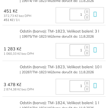
| 19974/TM-1823
Můžeme doručit do:
11.8.2026
451 Kč
Do 
372,73 Kč bez DPH
Měrná
451 Kč / 1 l
cena:
Odstín (barva): TM-1823, Velikost balení: 3 l
| 19975/TM-1823
Můžeme doručit do:
11.8.2026
1 283 Kč
Do 
1 060,33 Kč bez DPH
Odstín (barva): TM-1823, Velikost balení: 10 l
| 20287/TM-1823
Můžeme doručit do:
11.8.2026
3 478 Kč
Do 
2 874,38 Kč bez DPH
Odstín (barva): TM-1824, Velikost balení: 1 l
| 19974/TM-1824
Můžeme doručit do:
11.8.2026