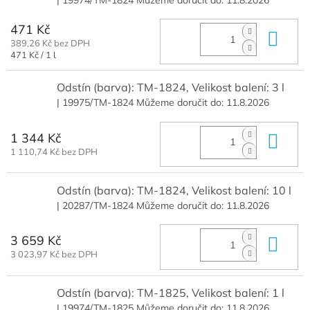
471 Kč
Do 
389,26 Kč bez DPH
Měrná
471 Kč / 1 l
cena:
Odstín (barva): TM-1824, Velikost balení: 3 l
| 19975/TM-1824
Můžeme doručit do:
11.8.2026
1 344 Kč
Do 
1 110,74 Kč bez DPH
Odstín (barva): TM-1824, Velikost balení: 10 l
| 20287/TM-1824
Můžeme doručit do:
11.8.2026
3 659 Kč
Do 
3 023,97 Kč bez DPH
Odstín (barva): TM-1825, Velikost balení: 1 l
| 19974/TM-1825
Můžeme doručit do:
11.8.2026