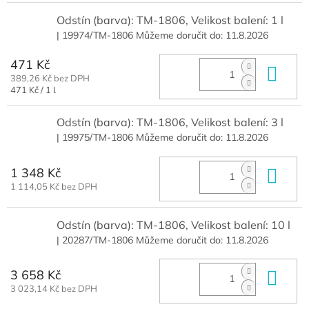
Odstín (barva): TM-1806, Velikost balení: 1 l
| 19974/TM-1806
Můžeme doručit do:
11.8.2026
471 Kč
Do 
389,26 Kč bez DPH
Měrná
471 Kč / 1 l
cena:
Odstín (barva): TM-1806, Velikost balení: 3 l
| 19975/TM-1806
Můžeme doručit do:
11.8.2026
1 348 Kč
Do 
1 114,05 Kč bez DPH
Odstín (barva): TM-1806, Velikost balení: 10 l
| 20287/TM-1806
Můžeme doručit do:
11.8.2026
3 658 Kč
Do 
3 023,14 Kč bez DPH