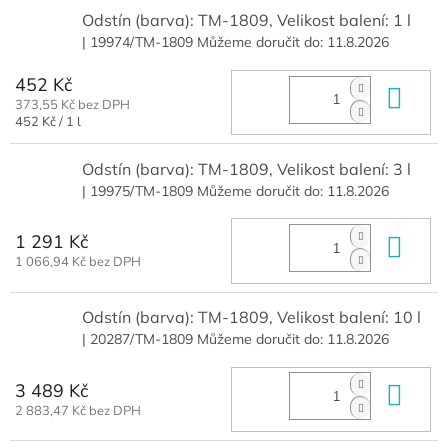
Odstín (barva): TM-1809, Velikost balení: 1 l
| 19974/TM-1809
Můžeme doručit do:
11.8.2026
452 Kč
Do 
373,55 Kč bez DPH
Měrná
452 Kč / 1 l
cena:
Odstín (barva): TM-1809, Velikost balení: 3 l
| 19975/TM-1809
Můžeme doručit do:
11.8.2026
1 291 Kč
Do 
1 066,94 Kč bez DPH
Odstín (barva): TM-1809, Velikost balení: 10 l
| 20287/TM-1809
Můžeme doručit do:
11.8.2026
3 489 Kč
Do 
2 883,47 Kč bez DPH