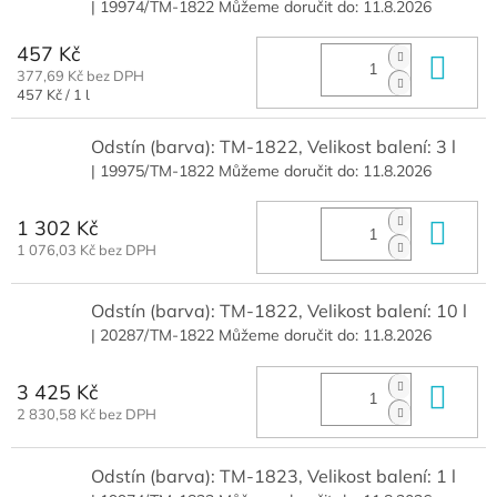
| 19974/TM-1822
Můžeme doručit do:
11.8.2026
457 Kč
Do 
377,69 Kč bez DPH
Měrná
457 Kč / 1 l
cena:
Odstín (barva): TM-1822, Velikost balení: 3 l
| 19975/TM-1822
Můžeme doručit do:
11.8.2026
1 302 Kč
Do 
1 076,03 Kč bez DPH
Odstín (barva): TM-1822, Velikost balení: 10 l
| 20287/TM-1822
Můžeme doručit do:
11.8.2026
3 425 Kč
Do 
2 830,58 Kč bez DPH
Odstín (barva): TM-1823, Velikost balení: 1 l