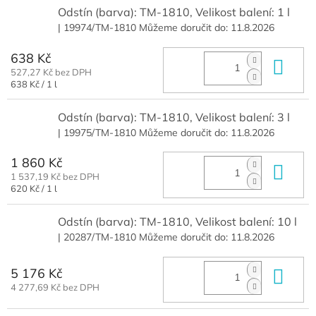
Odstín (barva): TM-1810, Velikost balení: 1 l
| 19974/TM-1810
Můžeme doručit do:
11.8.2026
638 Kč
Do 
527,27 Kč bez DPH
Měrná
638 Kč / 1 l
cena:
Odstín (barva): TM-1810, Velikost balení: 3 l
| 19975/TM-1810
Můžeme doručit do:
11.8.2026
1 860 Kč
Do 
1 537,19 Kč bez DPH
Měrná
620 Kč / 1 l
cena:
Odstín (barva): TM-1810, Velikost balení: 10 l
| 20287/TM-1810
Můžeme doručit do:
11.8.2026
5 176 Kč
Do 
4 277,69 Kč bez DPH