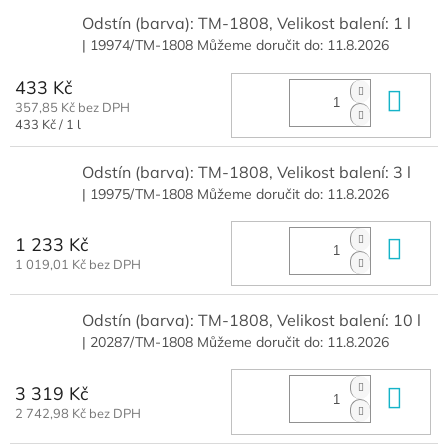
Odstín (barva): TM-1808, Velikost balení: 1 l
| 19974/TM-1808
Můžeme doručit do:
11.8.2026
433 Kč
Do 
357,85 Kč bez DPH
Měrná
433 Kč / 1 l
cena:
Odstín (barva): TM-1808, Velikost balení: 3 l
| 19975/TM-1808
Můžeme doručit do:
11.8.2026
1 233 Kč
Do 
1 019,01 Kč bez DPH
Odstín (barva): TM-1808, Velikost balení: 10 l
| 20287/TM-1808
Můžeme doručit do:
11.8.2026
3 319 Kč
Do 
2 742,98 Kč bez DPH