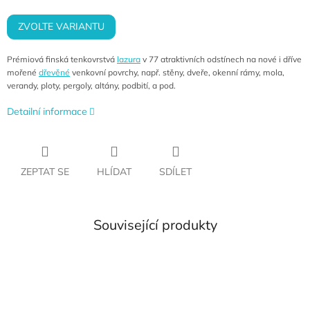
cena:
ZVOLTE VARIANTU
Prémiová finská tenkovrstvá
lazura
v 77 atraktivních odstínech na nové i dříve
mořené
dřevěné
venkovní povrchy, např. stěny, dveře, okenní rámy, mola,
verandy, ploty, pergoly, altány, podbití, a pod.
Detailní informace
ZEPTAT SE
HLÍDAT
SDÍLET
Související produkty