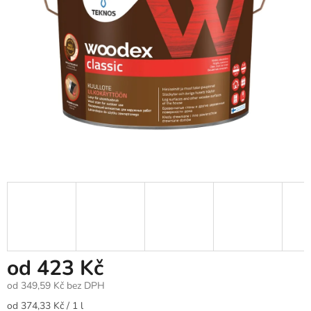
od
423 Kč
od
349,59 Kč
bez DPH
Měrná
od 374,33 Kč / 1 l