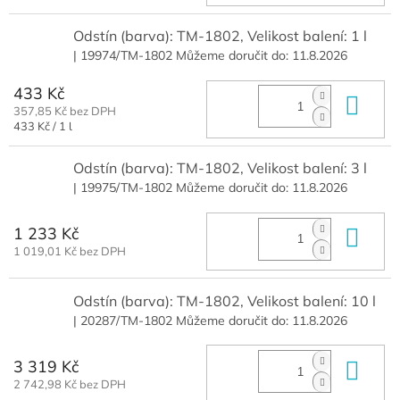
cena:
Odstín (barva): TM-1802, Velikost balení: 1 l
| 19974/TM-1802
Můžeme doručit do:
11.8.2026
433 Kč
Do 
357,85 Kč bez DPH
Měrná
433 Kč / 1 l
cena:
Odstín (barva): TM-1802, Velikost balení: 3 l
| 19975/TM-1802
Můžeme doručit do:
11.8.2026
1 233 Kč
Do 
1 019,01 Kč bez DPH
Odstín (barva): TM-1802, Velikost balení: 10 l
| 20287/TM-1802
Můžeme doručit do:
11.8.2026
3 319 Kč
Do 
2 742,98 Kč bez DPH