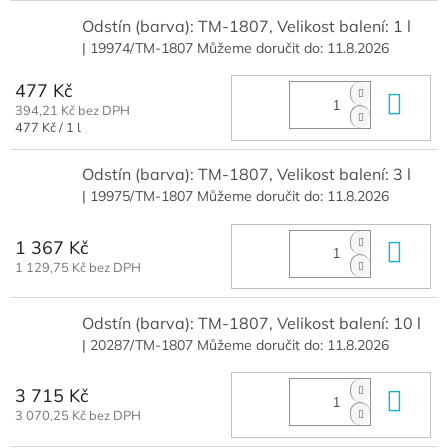
Odstín (barva): TM-1807, Velikost balení: 1 l
| 19974/TM-1807
Můžeme doručit do:
11.8.2026
477 Kč
Do 
394,21 Kč bez DPH
Měrná
477 Kč / 1 l
cena:
Odstín (barva): TM-1807, Velikost balení: 3 l
| 19975/TM-1807
Můžeme doručit do:
11.8.2026
1 367 Kč
Do 
1 129,75 Kč bez DPH
Odstín (barva): TM-1807, Velikost balení: 10 l
| 20287/TM-1807
Můžeme doručit do:
11.8.2026
3 715 Kč
Do 
3 070,25 Kč bez DPH