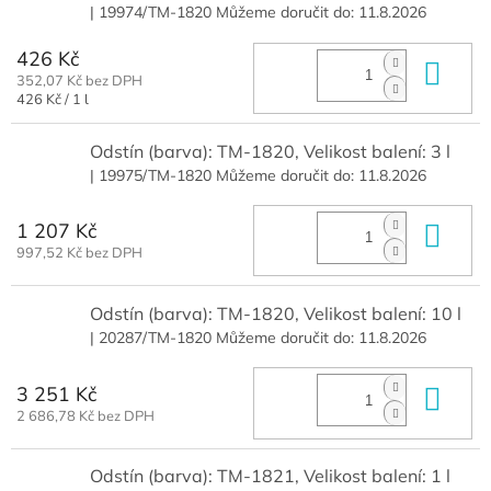
| 19974/TM-1820
Můžeme doručit do:
11.8.2026
426 Kč
Do 
352,07 Kč bez DPH
Měrná
426 Kč / 1 l
cena:
Odstín (barva): TM-1820, Velikost balení: 3 l
| 19975/TM-1820
Můžeme doručit do:
11.8.2026
1 207 Kč
Do 
997,52 Kč bez DPH
Odstín (barva): TM-1820, Velikost balení: 10 l
| 20287/TM-1820
Můžeme doručit do:
11.8.2026
3 251 Kč
Do 
2 686,78 Kč bez DPH
Odstín (barva): TM-1821, Velikost balení: 1 l