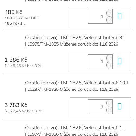
485 Kč
Do 
400,83 Kč bez DPH
Měrná
485 Kč / 1 l
cena:
Odstín (barva): TM-1825, Velikost balení: 3 l
| 19975/TM-1825
Můžeme doručit do:
11.8.2026
1 386 Kč
Do 
1 145,45 Kč bez DPH
Odstín (barva): TM-1825, Velikost balení: 10 l
| 20287/TM-1825
Můžeme doručit do:
11.8.2026
3 783 Kč
Do 
3 126,45 Kč bez DPH
Odstín (barva): TM-1826, Velikost balení: 1 l
| 19974/TM-1826
Můžeme doručit do:
11.8.2026