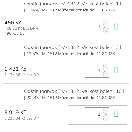
Odstín (barva): TM-1812, Velikost balení: 1 l
| 19974/TM-1812
Můžeme doručit do:
11.8.2026
496 Kč
Do 
409,92 Kč bez DPH
Měrná
496 Kč / 1 l
cena:
Odstín (barva): TM-1812, Velikost balení: 3 l
| 19975/TM-1812
Můžeme doručit do:
11.8.2026
1 421 Kč
Do 
1 174,38 Kč bez DPH
Odstín (barva): TM-1812, Velikost balení: 10 l
| 20287/TM-1812
Můžeme doručit do:
11.8.2026
3 919 Kč
Do 
3 238,84 Kč bez DPH