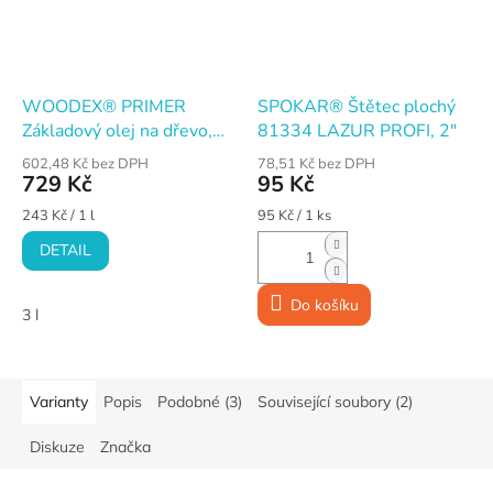
WOODEX® PRIMER
SPOKAR® Štětec plochý
Základový olej na dřevo,
81334 LAZUR PROFI, 2"
bezbarvý
602,48 Kč bez DPH
78,51 Kč bez DPH
729 Kč
95 Kč
Měrná
Měrná
243 Kč / 1 l
95 Kč / 1 ks
cena:
cena:
DETAIL
Do košíku
3 l
Varianty
Popis
Podobné (3)
Související soubory (2)
Diskuze
Značka