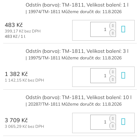
Odstín (barva): TM-1811, Velikost balení: 1 l
| 19974/TM-1811
Můžeme doručit do:
11.8.2026
483 Kč
Do 
399,17 Kč bez DPH
Měrná
483 Kč / 1 l
cena:
Odstín (barva): TM-1811, Velikost balení: 3 l
| 19975/TM-1811
Můžeme doručit do:
11.8.2026
1 382 Kč
Do 
1 142,15 Kč bez DPH
Odstín (barva): TM-1811, Velikost balení: 10 l
| 20287/TM-1811
Můžeme doručit do:
11.8.2026
3 709 Kč
Do 
3 065,29 Kč bez DPH