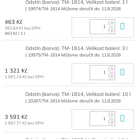
Odstín (barva): TM-1814, Velikost balení: 1 l
| 19974/TM-1814
Můžeme doručit do:
11.8.2026
463 Kč
Do 
382,64 Kč bez DPH
Měrná
463 Kč / 1 l
cena:
Odstín (barva): TM-1814, Velikost balení: 3 l
| 19975/TM-1814
Můžeme doručit do:
11.8.2026
1 321 Kč
Do 
1 091,74 Kč bez DPH
Odstín (barva): TM-1814, Velikost balení: 10 l
| 20287/TM-1814
Můžeme doručit do:
11.8.2026
3 591 Kč
Do 
2 967,77 Kč bez DPH