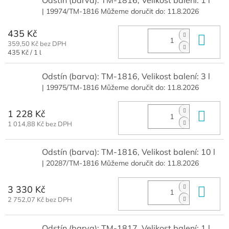
Odstín (barva): TM-1816, Velikost balení: 1 l
| 19974/TM-1816
Můžeme doručit do:
11.8.2026
435 Kč
Do 
359,50 Kč bez DPH
Měrná
435 Kč / 1 l
cena:
Odstín (barva): TM-1816, Velikost balení: 3 l
| 19975/TM-1816
Můžeme doručit do:
11.8.2026
1 228 Kč
Do 
1 014,88 Kč bez DPH
Odstín (barva): TM-1816, Velikost balení: 10 l
| 20287/TM-1816
Můžeme doručit do:
11.8.2026
3 330 Kč
Do 
2 752,07 Kč bez DPH
Odstín (barva): TM-1817, Velikost balení: 1 l