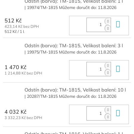
Odstín (barva): TM-1815, Velikost balení: 1 l
| 19974/TM-1815
Můžeme doručit do:
11.8.2026
512 Kč
Do 
423,14 Kč bez DPH
Měrná
512 Kč / 1 l
cena:
Odstín (barva): TM-1815, Velikost balení: 3 l
| 19975/TM-1815
Můžeme doručit do:
11.8.2026
1 470 Kč
Do 
1 214,88 Kč bez DPH
Odstín (barva): TM-1815, Velikost balení: 10 l
| 20287/TM-1815
Můžeme doručit do:
11.8.2026
4 032 Kč
Do 
3 332,23 Kč bez DPH