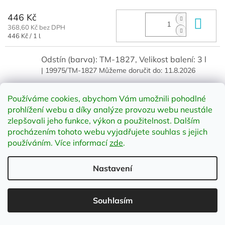
446 Kč
Do 
368,60 Kč bez DPH
Měrná
446 Kč / 1 l
cena:
Odstín (barva): TM-1827, Velikost balení: 3 l
| 19975/TM-1827
Můžeme doručit do:
11.8.2026
1 268 Kč
Do 
Používáme cookies, abychom Vám umožnili pohodlné
1 047,93 Kč bez DPH
prohlížení webu a díky analýze provozu webu neustále
zlepšovali jeho funkce, výkon a použitelnost
.
Dalším
procházením tohoto webu vyjadřujete souhlas s jejich
Odstín (barva): TM-1827, Velikost balení: 10 l
používáním. Více informací
zde
.
| 20287/TM-1827
Můžeme doručit do:
11.8.2026
Nastavení
3 432 Kč
Do 
2 836,36 Kč bez DPH
Souhlasím
Odstín (barva): TM-1828, Velikost balení: 1 l
| 19974/TM-1828
Můžeme doručit do:
11.8.2026