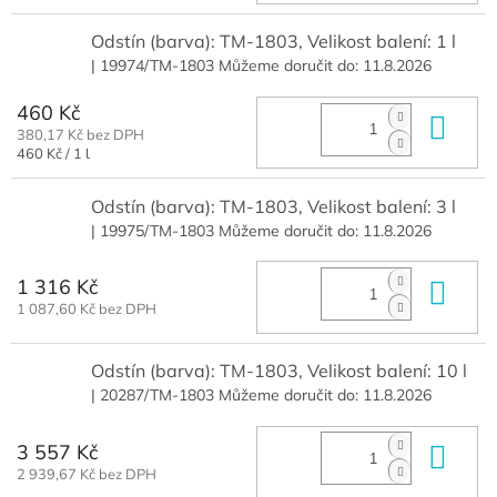
Odstín (barva): TM-1803, Velikost balení: 1 l
| 19974/TM-1803
Můžeme doručit do:
11.8.2026
460 Kč
Do 
380,17 Kč bez DPH
Měrná
460 Kč / 1 l
cena:
Odstín (barva): TM-1803, Velikost balení: 3 l
| 19975/TM-1803
Můžeme doručit do:
11.8.2026
1 316 Kč
Do 
1 087,60 Kč bez DPH
Odstín (barva): TM-1803, Velikost balení: 10 l
| 20287/TM-1803
Můžeme doručit do:
11.8.2026
3 557 Kč
Do 
2 939,67 Kč bez DPH