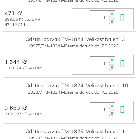
471 Kč
Do 
389,26 Kč bez DPH
Měrná
471 Kč / 1 l
cena:
Odstín (barva): TM-1824, Velikost balení: 3 l
| 19975/TM-1824
Můžeme doručit do:
7.8.2026
1 344 Kč
Do 
1 110,74 Kč bez DPH
Odstín (barva): TM-1824, Velikost balení: 10 l
| 20287/TM-1824
Můžeme doručit do:
7.8.2026
3 659 Kč
Do 
3 023,97 Kč bez DPH
Odstín (barva): TM-1825, Velikost balení: 1 l
| 19974/TM-1825
Můžeme doručit do:
7.8.2026