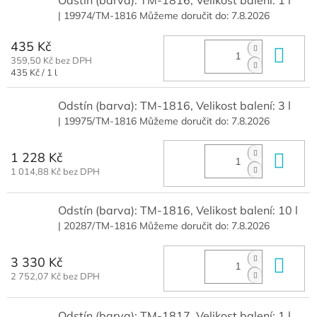
Odstín (barva): TM-1816, Velikost balení: 1 l
| 19974/TM-1816
Můžeme doručit do:
7.8.2026
435 Kč
Do 
359,50 Kč bez DPH
Měrná
435 Kč / 1 l
cena:
Odstín (barva): TM-1816, Velikost balení: 3 l
| 19975/TM-1816
Můžeme doručit do:
7.8.2026
1 228 Kč
Do 
1 014,88 Kč bez DPH
Odstín (barva): TM-1816, Velikost balení: 10 l
| 20287/TM-1816
Můžeme doručit do:
7.8.2026
3 330 Kč
Do 
2 752,07 Kč bez DPH
Odstín (barva): TM-1817, Velikost balení: 1 l