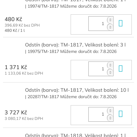
| 19974/TM-1817
Můžeme doručit do:
7.8.2026
480 Kč
Do 
396,69 Kč bez DPH
Měrná
480 Kč / 1 l
cena:
Odstín (barva): TM-1817, Velikost balení: 3 l
| 19975/TM-1817
Můžeme doručit do:
7.8.2026
1 371 Kč
Do 
1 133,06 Kč bez DPH
Odstín (barva): TM-1817, Velikost balení: 10 l
| 20287/TM-1817
Můžeme doručit do:
7.8.2026
3 727 Kč
Do 
3 080,17 Kč bez DPH
Odstín (barva): TM-1818, Velikost balení: 1 l