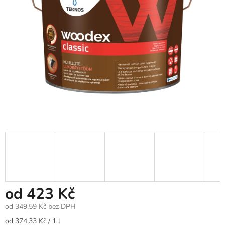
od
423 Kč
od
349,59 Kč
bez DPH
Měrná
od 374,33 Kč / 1 l