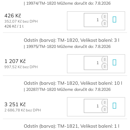
| 19974/TM-1820
Můžeme doručit do:
7.8.2026
426 Kč
Do 
352,07 Kč bez DPH
Měrná
426 Kč / 1 l
cena:
Odstín (barva): TM-1820, Velikost balení: 3 l
| 19975/TM-1820
Můžeme doručit do:
7.8.2026
1 207 Kč
Do 
997,52 Kč bez DPH
Odstín (barva): TM-1820, Velikost balení: 10 l
| 20287/TM-1820
Můžeme doručit do:
7.8.2026
3 251 Kč
Do 
2 686,78 Kč bez DPH
Odstín (barva): TM-1821, Velikost balení: 1 l