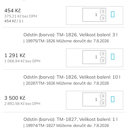
454 Kč
Do 
375,21 Kč bez DPH
Měrná
454 Kč / 1 l
cena:
Odstín (barva): TM-1826, Velikost balení: 3 l
| 19975/TM-1826
Můžeme doručit do:
7.8.2026
1 291 Kč
Do 
1 066,94 Kč bez DPH
Odstín (barva): TM-1826, Velikost balení: 10 l
| 20287/TM-1826
Můžeme doručit do:
7.8.2026
3 500 Kč
Do 
2 892,56 Kč bez DPH
Odstín (barva): TM-1827, Velikost balení: 1 l
| 19974/TM-1827
Můžeme doručit do:
7.8.2026