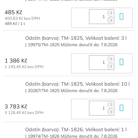
485 Kč
Do 
400,83 Kč bez DPH
Měrná
485 Kč / 1 l
cena:
Odstín (barva): TM-1825, Velikost balení: 3 l
| 19975/TM-1825
Můžeme doručit do:
7.8.2026
1 386 Kč
Do 
1 145,45 Kč bez DPH
Odstín (barva): TM-1825, Velikost balení: 10 l
| 20287/TM-1825
Můžeme doručit do:
7.8.2026
3 783 Kč
Do 
3 126,45 Kč bez DPH
Odstín (barva): TM-1826, Velikost balení: 1 l
| 19974/TM-1826
Můžeme doručit do:
7.8.2026