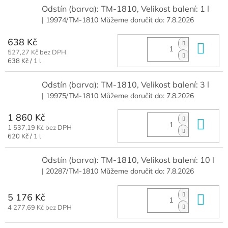
Odstín (barva): TM-1810, Velikost balení: 1 l
| 19974/TM-1810
Můžeme doručit do:
7.8.2026
638 Kč
Do 
527,27 Kč bez DPH
Měrná
638 Kč / 1 l
cena:
Odstín (barva): TM-1810, Velikost balení: 3 l
| 19975/TM-1810
Můžeme doručit do:
7.8.2026
1 860 Kč
Do 
1 537,19 Kč bez DPH
Měrná
620 Kč / 1 l
cena:
Odstín (barva): TM-1810, Velikost balení: 10 l
| 20287/TM-1810
Můžeme doručit do:
7.8.2026
5 176 Kč
Do 
4 277,69 Kč bez DPH