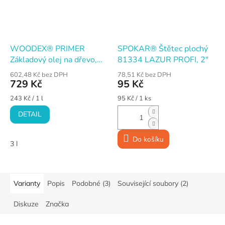
WOODEX® PRIMER
SPOKAR® Štětec plochý
Základový olej na dřevo,
81334 LAZUR PROFI, 2"
bezbarvý
602,48 Kč bez DPH
78,51 Kč bez DPH
729 Kč
95 Kč
Měrná
Měrná
243 Kč / 1 l
95 Kč / 1 ks
cena:
cena:
DETAIL
Do košíku
3 l
Varianty
Popis
Podobné (3)
Související soubory (2)
Diskuze
Značka