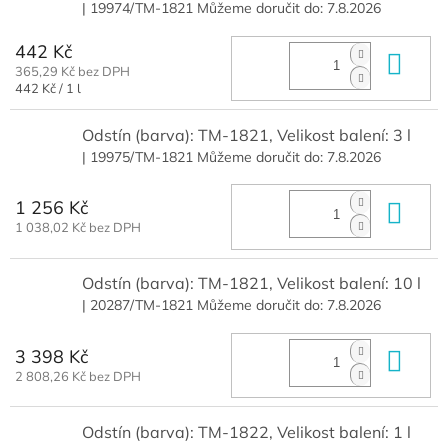
| 19974/TM-1821
Můžeme doručit do:
7.8.2026
442 Kč
Do 
365,29 Kč bez DPH
Měrná
442 Kč / 1 l
cena:
Odstín (barva): TM-1821, Velikost balení: 3 l
| 19975/TM-1821
Můžeme doručit do:
7.8.2026
1 256 Kč
Do 
1 038,02 Kč bez DPH
Odstín (barva): TM-1821, Velikost balení: 10 l
| 20287/TM-1821
Můžeme doručit do:
7.8.2026
3 398 Kč
Do 
2 808,26 Kč bez DPH
Odstín (barva): TM-1822, Velikost balení: 1 l