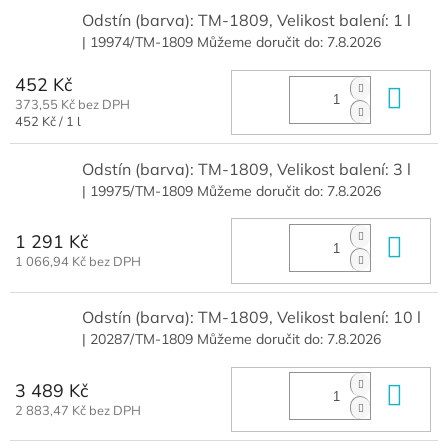
Odstín (barva): TM-1809, Velikost balení: 1 l
| 19974/TM-1809
Můžeme doručit do:
7.8.2026
452 Kč
Do 
373,55 Kč bez DPH
Měrná
452 Kč / 1 l
cena:
Odstín (barva): TM-1809, Velikost balení: 3 l
| 19975/TM-1809
Můžeme doručit do:
7.8.2026
1 291 Kč
Do 
1 066,94 Kč bez DPH
Odstín (barva): TM-1809, Velikost balení: 10 l
| 20287/TM-1809
Můžeme doručit do:
7.8.2026
3 489 Kč
Do 
2 883,47 Kč bez DPH