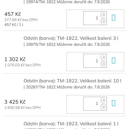
| 19974/TM-1822
Můžeme doručit do:
7.8.2026
457 Kč
Do 
377,69 Kč bez DPH
Měrná
457 Kč / 1 l
cena:
Odstín (barva): TM-1822, Velikost balení: 3 l
| 19975/TM-1822
Můžeme doručit do:
7.8.2026
1 302 Kč
Do 
1 076,03 Kč bez DPH
Odstín (barva): TM-1822, Velikost balení: 10 l
| 20287/TM-1822
Můžeme doručit do:
7.8.2026
3 425 Kč
Do 
2 830,58 Kč bez DPH
Odstín (barva): TM-1823, Velikost balení: 1 l