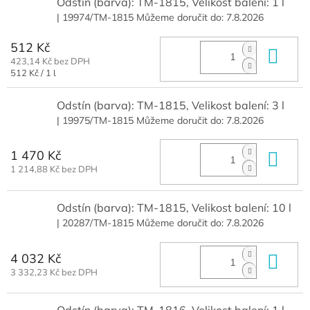
Odstín (barva): TM-1815, Velikost balení: 1 l
| 19974/TM-1815
Můžeme doručit do:
7.8.2026
512 Kč
Do 
423,14 Kč bez DPH
Měrná
512 Kč / 1 l
cena:
Odstín (barva): TM-1815, Velikost balení: 3 l
| 19975/TM-1815
Můžeme doručit do:
7.8.2026
1 470 Kč
Do 
1 214,88 Kč bez DPH
Odstín (barva): TM-1815, Velikost balení: 10 l
| 20287/TM-1815
Můžeme doručit do:
7.8.2026
4 032 Kč
Do 
3 332,23 Kč bez DPH