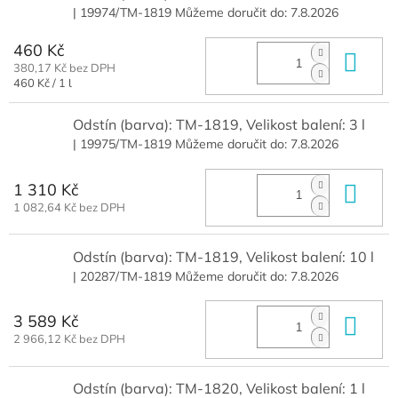
| 19974/TM-1819
Můžeme doručit do:
7.8.2026
460 Kč
Do 
380,17 Kč bez DPH
Měrná
460 Kč / 1 l
cena:
Odstín (barva): TM-1819, Velikost balení: 3 l
| 19975/TM-1819
Můžeme doručit do:
7.8.2026
1 310 Kč
Do 
1 082,64 Kč bez DPH
Odstín (barva): TM-1819, Velikost balení: 10 l
| 20287/TM-1819
Můžeme doručit do:
7.8.2026
3 589 Kč
Do 
2 966,12 Kč bez DPH
Odstín (barva): TM-1820, Velikost balení: 1 l