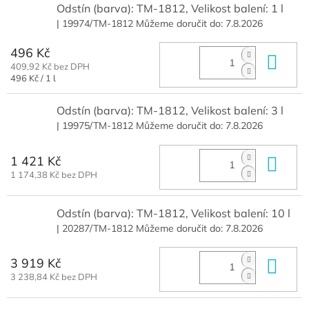
Odstín (barva): TM-1812, Velikost balení: 1 l
| 19974/TM-1812
Můžeme doručit do:
7.8.2026
496 Kč
Do 
409,92 Kč bez DPH
Měrná
496 Kč / 1 l
cena:
Odstín (barva): TM-1812, Velikost balení: 3 l
| 19975/TM-1812
Můžeme doručit do:
7.8.2026
1 421 Kč
Do 
1 174,38 Kč bez DPH
Odstín (barva): TM-1812, Velikost balení: 10 l
| 20287/TM-1812
Můžeme doručit do:
7.8.2026
3 919 Kč
Do 
3 238,84 Kč bez DPH