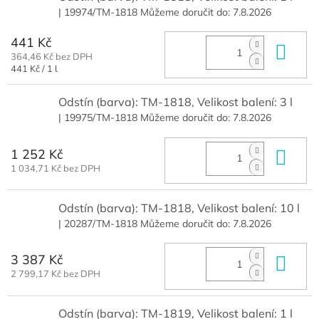
| 19974/TM-1818
Můžeme doručit do:
7.8.2026
441 Kč
Do 
364,46 Kč bez DPH
Měrná
441 Kč / 1 l
cena:
Odstín (barva): TM-1818, Velikost balení: 3 l
| 19975/TM-1818
Můžeme doručit do:
7.8.2026
1 252 Kč
Do 
1 034,71 Kč bez DPH
Odstín (barva): TM-1818, Velikost balení: 10 l
| 20287/TM-1818
Můžeme doručit do:
7.8.2026
3 387 Kč
Do 
2 799,17 Kč bez DPH
Odstín (barva): TM-1819, Velikost balení: 1 l