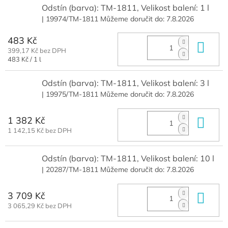
Odstín (barva): TM-1811, Velikost balení: 1 l
| 19974/TM-1811
Můžeme doručit do:
7.8.2026
483 Kč
Do 
399,17 Kč bez DPH
Měrná
483 Kč / 1 l
cena:
Odstín (barva): TM-1811, Velikost balení: 3 l
| 19975/TM-1811
Můžeme doručit do:
7.8.2026
1 382 Kč
Do 
1 142,15 Kč bez DPH
Odstín (barva): TM-1811, Velikost balení: 10 l
| 20287/TM-1811
Můžeme doručit do:
7.8.2026
3 709 Kč
Do 
3 065,29 Kč bez DPH