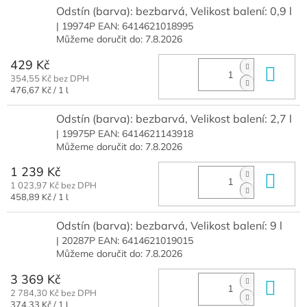
Odstín (barva): bezbarvá, Velikost balení: 0,9 l
| 19974P
EAN:
6414621018995
Můžeme doručit do:
7.8.2026
429 Kč
Do 
354,55 Kč bez DPH
Měrná
476,67 Kč / 1 l
cena:
Odstín (barva): bezbarvá, Velikost balení: 2,7 l
| 19975P
EAN:
6414621143918
Můžeme doručit do:
7.8.2026
1 239 Kč
Do 
1 023,97 Kč bez DPH
Měrná
458,89 Kč / 1 l
cena:
Odstín (barva): bezbarvá, Velikost balení: 9 l
| 20287P
EAN:
6414621019015
Můžeme doručit do:
7.8.2026
3 369 Kč
Do 
2 784,30 Kč bez DPH
Měrná
374,33 Kč / 1 l