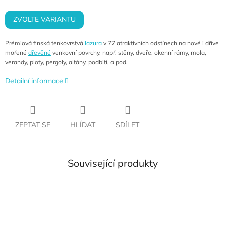
cena:
ZVOLTE VARIANTU
Prémiová finská tenkovrstvá
lazura
v 77 atraktivních odstínech na nové i dříve
mořené
dřevěné
venkovní povrchy, např. stěny, dveře, okenní rámy, mola,
verandy, ploty, pergoly, altány, podbití, a pod.
Detailní informace
ZEPTAT SE
HLÍDAT
SDÍLET
Související produkty