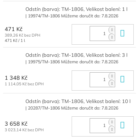
Odstín (barva): TM-1806, Velikost balení: 1 l
| 19974/TM-1806
Můžeme doručit do:
7.8.2026
471 Kč
Do 
389,26 Kč bez DPH
Měrná
471 Kč / 1 l
cena:
Odstín (barva): TM-1806, Velikost balení: 3 l
| 19975/TM-1806
Můžeme doručit do:
7.8.2026
1 348 Kč
Do 
1 114,05 Kč bez DPH
Odstín (barva): TM-1806, Velikost balení: 10 l
| 20287/TM-1806
Můžeme doručit do:
7.8.2026
3 658 Kč
Do 
3 023,14 Kč bez DPH