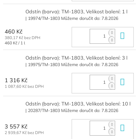
Odstín (barva): TM-1803, Velikost balení: 1 l
| 19974/TM-1803
Můžeme doručit do:
7.8.2026
460 Kč
Do 
380,17 Kč bez DPH
Měrná
460 Kč / 1 l
cena:
Odstín (barva): TM-1803, Velikost balení: 3 l
| 19975/TM-1803
Můžeme doručit do:
7.8.2026
1 316 Kč
Do 
1 087,60 Kč bez DPH
Odstín (barva): TM-1803, Velikost balení: 10 l
| 20287/TM-1803
Můžeme doručit do:
7.8.2026
3 557 Kč
Do 
2 939,67 Kč bez DPH