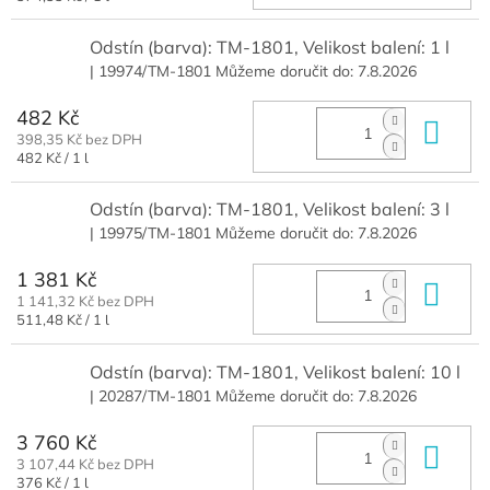
cena:
Odstín (barva): TM-1801, Velikost balení: 1 l
| 19974/TM-1801
Můžeme doručit do:
7.8.2026
482 Kč
Do 
398,35 Kč bez DPH
Měrná
482 Kč / 1 l
cena:
Odstín (barva): TM-1801, Velikost balení: 3 l
| 19975/TM-1801
Můžeme doručit do:
7.8.2026
1 381 Kč
Do 
1 141,32 Kč bez DPH
Měrná
511,48 Kč / 1 l
cena:
Odstín (barva): TM-1801, Velikost balení: 10 l
| 20287/TM-1801
Můžeme doručit do:
7.8.2026
3 760 Kč
Do 
3 107,44 Kč bez DPH
Měrná
376 Kč / 1 l