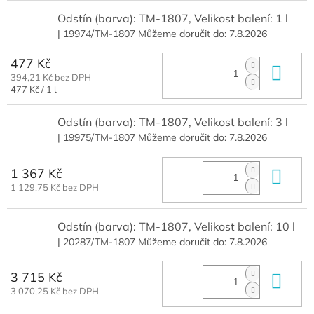
Odstín (barva): TM-1807, Velikost balení: 1 l
| 19974/TM-1807
Můžeme doručit do:
7.8.2026
477 Kč
Do 
394,21 Kč bez DPH
Měrná
477 Kč / 1 l
cena:
Odstín (barva): TM-1807, Velikost balení: 3 l
| 19975/TM-1807
Můžeme doručit do:
7.8.2026
1 367 Kč
Do 
1 129,75 Kč bez DPH
Odstín (barva): TM-1807, Velikost balení: 10 l
| 20287/TM-1807
Můžeme doručit do:
7.8.2026
3 715 Kč
Do 
3 070,25 Kč bez DPH