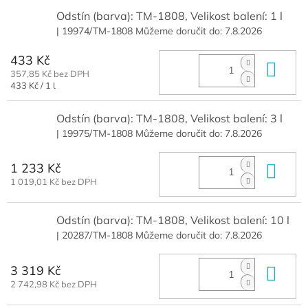
Odstín (barva): TM-1808, Velikost balení: 1 l
| 19974/TM-1808
Můžeme doručit do:
7.8.2026
433 Kč
Do 
357,85 Kč bez DPH
Měrná
433 Kč / 1 l
cena:
Odstín (barva): TM-1808, Velikost balení: 3 l
| 19975/TM-1808
Můžeme doručit do:
7.8.2026
1 233 Kč
Do 
1 019,01 Kč bez DPH
Odstín (barva): TM-1808, Velikost balení: 10 l
| 20287/TM-1808
Můžeme doručit do:
7.8.2026
3 319 Kč
Do 
2 742,98 Kč bez DPH