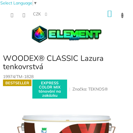
Select Language
▼
Přejít
NÁKU
na
CZK
obsah
KOŠÍK
WOODEX® CLASSIC Lazura
tenkovrstvá
19974/TM-1828
BESTSELLER
EXPRESS
COLOR MIX
Značka:
TEKNOS®
tónování na
zakázku