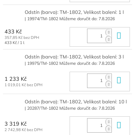
cena:
Odstín (barva): TM-1802, Velikost balení: 1 l
| 19974/TM-1802
Můžeme doručit do:
7.8.2026
433 Kč
Do 
357,85 Kč bez DPH
Měrná
433 Kč / 1 l
cena:
Odstín (barva): TM-1802, Velikost balení: 3 l
| 19975/TM-1802
Můžeme doručit do:
7.8.2026
1 233 Kč
Do 
1 019,01 Kč bez DPH
Odstín (barva): TM-1802, Velikost balení: 10 l
| 20287/TM-1802
Můžeme doručit do:
7.8.2026
3 319 Kč
Do 
2 742,98 Kč bez DPH