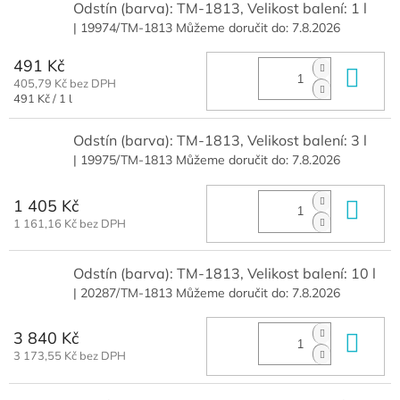
Odstín (barva): TM-1813, Velikost balení: 1 l
| 19974/TM-1813
Můžeme doručit do:
7.8.2026
491 Kč
Do 
405,79 Kč bez DPH
Měrná
491 Kč / 1 l
cena:
Odstín (barva): TM-1813, Velikost balení: 3 l
| 19975/TM-1813
Můžeme doručit do:
7.8.2026
1 405 Kč
Do 
1 161,16 Kč bez DPH
Odstín (barva): TM-1813, Velikost balení: 10 l
| 20287/TM-1813
Můžeme doručit do:
7.8.2026
3 840 Kč
Do 
3 173,55 Kč bez DPH