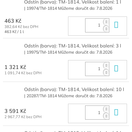
Odstín (barva): TM-1814, Velikost balení: 1 l
| 19974/TM-1814
Můžeme doručit do:
7.8.2026
463 Kč
Do 
382,64 Kč bez DPH
Měrná
463 Kč / 1 l
cena:
Odstín (barva): TM-1814, Velikost balení: 3 l
| 19975/TM-1814
Můžeme doručit do:
7.8.2026
1 321 Kč
Do 
1 091,74 Kč bez DPH
Odstín (barva): TM-1814, Velikost balení: 10 l
| 20287/TM-1814
Můžeme doručit do:
7.8.2026
3 591 Kč
Do 
2 967,77 Kč bez DPH