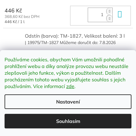
446 Kč
Do 
368,60 Kč bez DPH
Měrná
446 Kč / 1 l
cena:
Odstín (barva): TM-1827, Velikost balení: 3 l
| 19975/TM-1827
Můžeme doručit do:
7.8.2026
1 268 Kč
Do 
Používáme cookies, abychom Vám umožnili pohodlné
1 047,93 Kč bez DPH
prohlížení webu a díky analýze provozu webu neustále
zlepšovali jeho funkce, výkon a použitelnost
.
Dalším
procházením tohoto webu vyjadřujete souhlas s jejich
Odstín (barva): TM-1827, Velikost balení: 10 l
používáním. Více informací
zde
.
| 20287/TM-1827
Můžeme doručit do:
7.8.2026
Nastavení
3 432 Kč
Do 
2 836,36 Kč bez DPH
Souhlasím
Odstín (barva): TM-1828, Velikost balení: 1 l
| 19974/TM-1828
Můžeme doručit do:
7.8.2026