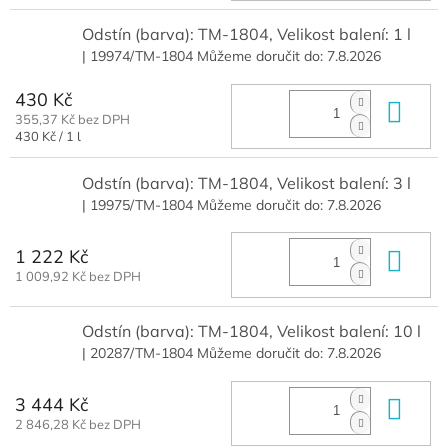
Odstín (barva): TM-1804, Velikost balení: 1 l
| 19974/TM-1804
Můžeme doručit do:
7.8.2026
430 Kč
Do 
355,37 Kč bez DPH
Měrná
430 Kč / 1 l
cena:
Odstín (barva): TM-1804, Velikost balení: 3 l
| 19975/TM-1804
Můžeme doručit do:
7.8.2026
1 222 Kč
Do 
1 009,92 Kč bez DPH
Odstín (barva): TM-1804, Velikost balení: 10 l
| 20287/TM-1804
Můžeme doručit do:
7.8.2026
3 444 Kč
Do 
2 846,28 Kč bez DPH