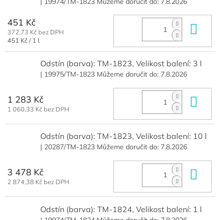
| 19974/TM-1823
Můžeme doručit do:
7.8.2026
451 Kč
Do 
372,73 Kč bez DPH
Měrná
451 Kč / 1 l
cena:
Odstín (barva): TM-1823, Velikost balení: 3 l
| 19975/TM-1823
Můžeme doručit do:
7.8.2026
1 283 Kč
Do 
1 060,33 Kč bez DPH
Odstín (barva): TM-1823, Velikost balení: 10 l
| 20287/TM-1823
Můžeme doručit do:
7.8.2026
3 478 Kč
Do 
2 874,38 Kč bez DPH
Odstín (barva): TM-1824, Velikost balení: 1 l
| 19974/TM-1824
Můžeme doručit do:
7.8.2026