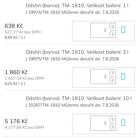
Odstín (barva): TM-1810, Velikost balení: 1 l
| 19974/TM-1810
Můžeme doručit do:
7.8.2026
638 Kč
Do 
527,27 Kč bez DPH
Měrná
638 Kč / 1 l
cena:
Odstín (barva): TM-1810, Velikost balení: 3 l
| 19975/TM-1810
Můžeme doručit do:
7.8.2026
1 860 Kč
Do 
1 537,19 Kč bez DPH
Měrná
620 Kč / 1 l
cena:
Odstín (barva): TM-1810, Velikost balení: 10 l
| 20287/TM-1810
Můžeme doručit do:
7.8.2026
5 176 Kč
Do 
4 277,69 Kč bez DPH