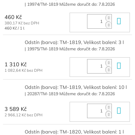
| 19974/TM-1819
Můžeme doručit do:
7.8.2026
460 Kč
Do 
380,17 Kč bez DPH
Měrná
460 Kč / 1 l
cena:
Odstín (barva): TM-1819, Velikost balení: 3 l
| 19975/TM-1819
Můžeme doručit do:
7.8.2026
1 310 Kč
Do 
1 082,64 Kč bez DPH
Odstín (barva): TM-1819, Velikost balení: 10 l
| 20287/TM-1819
Můžeme doručit do:
7.8.2026
3 589 Kč
Do 
2 966,12 Kč bez DPH
Odstín (barva): TM-1820, Velikost balení: 1 l