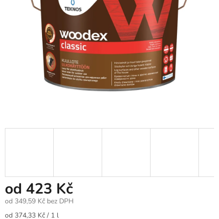
od
423 Kč
od
349,59 Kč
bez DPH
Měrná
od 374,33 Kč / 1 l