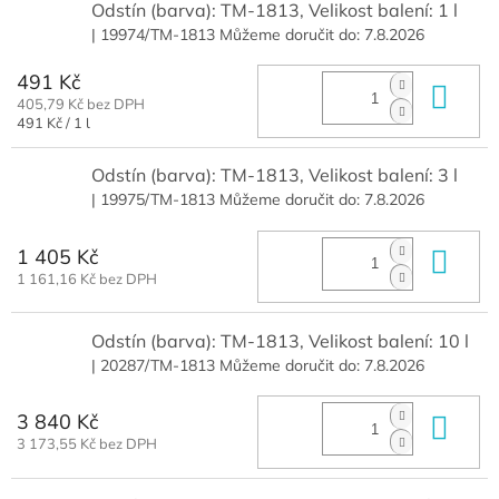
Odstín (barva): TM-1813, Velikost balení: 1 l
| 19974/TM-1813
Můžeme doručit do:
7.8.2026
491 Kč
Do 
405,79 Kč bez DPH
Měrná
491 Kč / 1 l
cena:
Odstín (barva): TM-1813, Velikost balení: 3 l
| 19975/TM-1813
Můžeme doručit do:
7.8.2026
1 405 Kč
Do 
1 161,16 Kč bez DPH
Odstín (barva): TM-1813, Velikost balení: 10 l
| 20287/TM-1813
Můžeme doručit do:
7.8.2026
3 840 Kč
Do 
3 173,55 Kč bez DPH