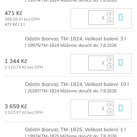
471 Kč
Do 
389,26 Kč bez DPH
Měrná
471 Kč / 1 l
cena:
Odstín (barva): TM-1824, Velikost balení: 3 l
| 19975/TM-1824
Můžeme doručit do:
7.8.2026
1 344 Kč
Do 
1 110,74 Kč bez DPH
Odstín (barva): TM-1824, Velikost balení: 10 l
| 20287/TM-1824
Můžeme doručit do:
7.8.2026
3 659 Kč
Do 
3 023,97 Kč bez DPH
Odstín (barva): TM-1825, Velikost balení: 1 l
| 19974/TM-1825
Můžeme doručit do:
7.8.2026