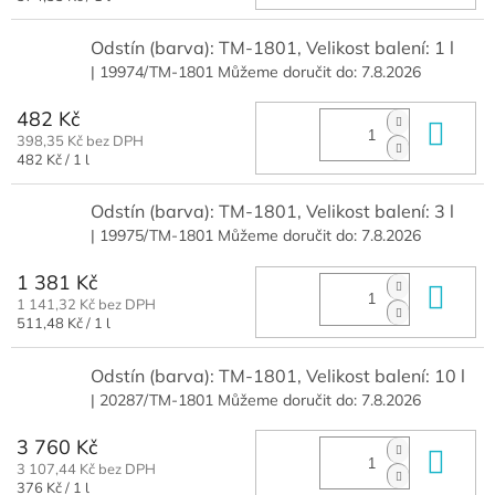
cena:
Odstín (barva): TM-1801, Velikost balení: 1 l
| 19974/TM-1801
Můžeme doručit do:
7.8.2026
482 Kč
Do 
398,35 Kč bez DPH
Měrná
482 Kč / 1 l
cena:
Odstín (barva): TM-1801, Velikost balení: 3 l
| 19975/TM-1801
Můžeme doručit do:
7.8.2026
1 381 Kč
Do 
1 141,32 Kč bez DPH
Měrná
511,48 Kč / 1 l
cena:
Odstín (barva): TM-1801, Velikost balení: 10 l
| 20287/TM-1801
Můžeme doručit do:
7.8.2026
3 760 Kč
Do 
3 107,44 Kč bez DPH
Měrná
376 Kč / 1 l