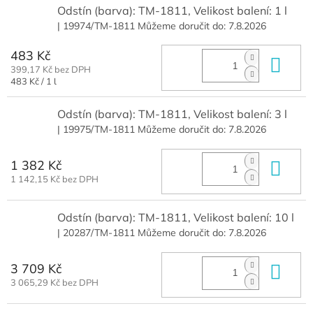
Odstín (barva): TM-1811, Velikost balení: 1 l
| 19974/TM-1811
Můžeme doručit do:
7.8.2026
483 Kč
Do 
399,17 Kč bez DPH
Měrná
483 Kč / 1 l
cena:
Odstín (barva): TM-1811, Velikost balení: 3 l
| 19975/TM-1811
Můžeme doručit do:
7.8.2026
1 382 Kč
Do 
1 142,15 Kč bez DPH
Odstín (barva): TM-1811, Velikost balení: 10 l
| 20287/TM-1811
Můžeme doručit do:
7.8.2026
3 709 Kč
Do 
3 065,29 Kč bez DPH