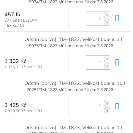
| 19974/TM-1822
Můžeme doručit do:
7.8.2026
457 Kč
Do 
377,69 Kč bez DPH
Měrná
457 Kč / 1 l
cena:
Odstín (barva): TM-1822, Velikost balení: 3 l
| 19975/TM-1822
Můžeme doručit do:
7.8.2026
1 302 Kč
Do 
1 076,03 Kč bez DPH
Odstín (barva): TM-1822, Velikost balení: 10 l
| 20287/TM-1822
Můžeme doručit do:
7.8.2026
3 425 Kč
Do 
2 830,58 Kč bez DPH
Odstín (barva): TM-1823, Velikost balení: 1 l