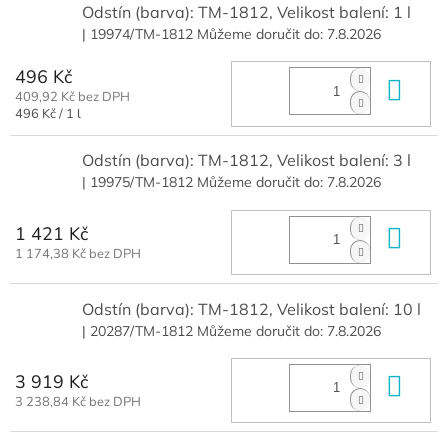
Odstín (barva): TM-1812, Velikost balení: 1 l
| 19974/TM-1812
Můžeme doručit do:
7.8.2026
496 Kč
Do 
409,92 Kč bez DPH
Měrná
496 Kč / 1 l
cena:
Odstín (barva): TM-1812, Velikost balení: 3 l
| 19975/TM-1812
Můžeme doručit do:
7.8.2026
1 421 Kč
Do 
1 174,38 Kč bez DPH
Odstín (barva): TM-1812, Velikost balení: 10 l
| 20287/TM-1812
Můžeme doručit do:
7.8.2026
3 919 Kč
Do 
3 238,84 Kč bez DPH