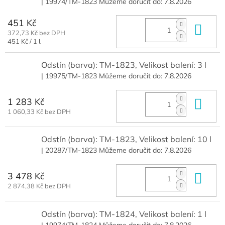
| 19974/TM-1823
Můžeme doručit do:
7.8.2026
451 Kč
Do 
372,73 Kč bez DPH
Měrná
451 Kč / 1 l
cena:
Odstín (barva): TM-1823, Velikost balení: 3 l
| 19975/TM-1823
Můžeme doručit do:
7.8.2026
1 283 Kč
Do 
1 060,33 Kč bez DPH
Odstín (barva): TM-1823, Velikost balení: 10 l
| 20287/TM-1823
Můžeme doručit do:
7.8.2026
3 478 Kč
Do 
2 874,38 Kč bez DPH
Odstín (barva): TM-1824, Velikost balení: 1 l
| 19974/TM-1824
Můžeme doručit do:
7.8.2026