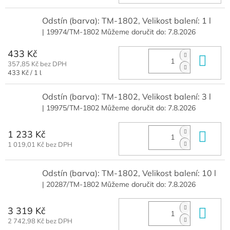
cena:
Odstín (barva): TM-1802, Velikost balení: 1 l
| 19974/TM-1802
Můžeme doručit do:
7.8.2026
433 Kč
Do 
357,85 Kč bez DPH
Měrná
433 Kč / 1 l
cena:
Odstín (barva): TM-1802, Velikost balení: 3 l
| 19975/TM-1802
Můžeme doručit do:
7.8.2026
1 233 Kč
Do 
1 019,01 Kč bez DPH
Odstín (barva): TM-1802, Velikost balení: 10 l
| 20287/TM-1802
Můžeme doručit do:
7.8.2026
3 319 Kč
Do 
2 742,98 Kč bez DPH