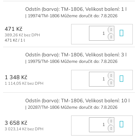
Odstín (barva): TM-1806, Velikost balení: 1 l
| 19974/TM-1806
Můžeme doručit do:
7.8.2026
471 Kč
Do 
389,26 Kč bez DPH
Měrná
471 Kč / 1 l
cena:
Odstín (barva): TM-1806, Velikost balení: 3 l
| 19975/TM-1806
Můžeme doručit do:
7.8.2026
1 348 Kč
Do 
1 114,05 Kč bez DPH
Odstín (barva): TM-1806, Velikost balení: 10 l
| 20287/TM-1806
Můžeme doručit do:
7.8.2026
3 658 Kč
Do 
3 023,14 Kč bez DPH