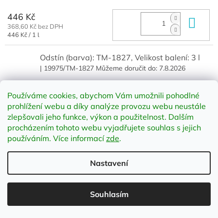
446 Kč
Do 
368,60 Kč bez DPH
Měrná
446 Kč / 1 l
cena:
Odstín (barva): TM-1827, Velikost balení: 3 l
| 19975/TM-1827
Můžeme doručit do:
7.8.2026
1 268 Kč
Do 
Používáme cookies, abychom Vám umožnili pohodlné
1 047,93 Kč bez DPH
prohlížení webu a díky analýze provozu webu neustále
zlepšovali jeho funkce, výkon a použitelnost
.
Dalším
procházením tohoto webu vyjadřujete souhlas s jejich
Odstín (barva): TM-1827, Velikost balení: 10 l
používáním. Více informací
zde
.
| 20287/TM-1827
Můžeme doručit do:
7.8.2026
Nastavení
3 432 Kč
Do 
2 836,36 Kč bez DPH
Souhlasím
Odstín (barva): TM-1828, Velikost balení: 1 l
| 19974/TM-1828
Můžeme doručit do:
7.8.2026