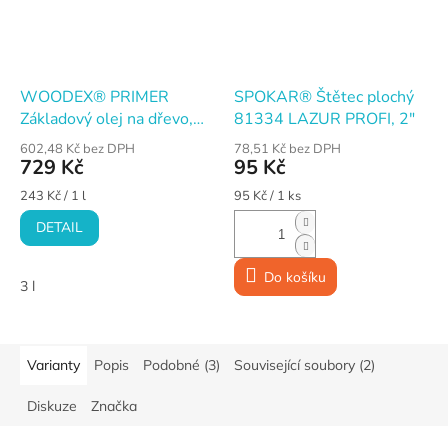
WOODEX® PRIMER
SPOKAR® Štětec plochý
Základový olej na dřevo,
81334 LAZUR PROFI, 2"
bezbarvý
602,48 Kč bez DPH
78,51 Kč bez DPH
729 Kč
95 Kč
Měrná
Měrná
243 Kč / 1 l
95 Kč / 1 ks
cena:
cena:
DETAIL
Do košíku
3 l
Varianty
Popis
Podobné (3)
Související soubory (2)
Diskuze
Značka