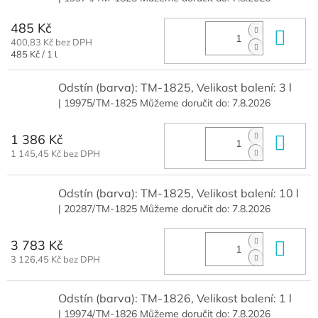
485 Kč
Do 
400,83 Kč bez DPH
Měrná
485 Kč / 1 l
cena:
Odstín (barva): TM-1825, Velikost balení: 3 l
| 19975/TM-1825
Můžeme doručit do:
7.8.2026
1 386 Kč
Do 
1 145,45 Kč bez DPH
Odstín (barva): TM-1825, Velikost balení: 10 l
| 20287/TM-1825
Můžeme doručit do:
7.8.2026
3 783 Kč
Do 
3 126,45 Kč bez DPH
Odstín (barva): TM-1826, Velikost balení: 1 l
| 19974/TM-1826
Můžeme doručit do:
7.8.2026