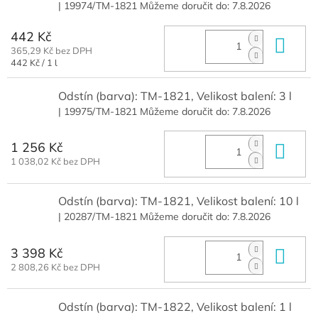
| 19974/TM-1821
Můžeme doručit do:
7.8.2026
442 Kč
Do 
365,29 Kč bez DPH
Měrná
442 Kč / 1 l
cena:
Odstín (barva): TM-1821, Velikost balení: 3 l
| 19975/TM-1821
Můžeme doručit do:
7.8.2026
1 256 Kč
Do 
1 038,02 Kč bez DPH
Odstín (barva): TM-1821, Velikost balení: 10 l
| 20287/TM-1821
Můžeme doručit do:
7.8.2026
3 398 Kč
Do 
2 808,26 Kč bez DPH
Odstín (barva): TM-1822, Velikost balení: 1 l