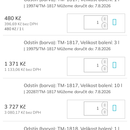
| 19974/TM-1817
Můžeme doručit do:
7.8.2026
480 Kč
Do 
396,69 Kč bez DPH
Měrná
480 Kč / 1 l
cena:
Odstín (barva): TM-1817, Velikost balení: 3 l
| 19975/TM-1817
Můžeme doručit do:
7.8.2026
1 371 Kč
Do 
1 133,06 Kč bez DPH
Odstín (barva): TM-1817, Velikost balení: 10 l
| 20287/TM-1817
Můžeme doručit do:
7.8.2026
3 727 Kč
Do 
3 080,17 Kč bez DPH
Odstín (barva): TM-1818, Velikost balení: 1 l