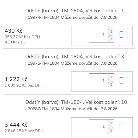
Odstín (barva): TM-1804, Velikost balení: 1 l
| 19974/TM-1804
Můžeme doručit do:
7.8.2026
430 Kč
Do 
355,37 Kč bez DPH
Měrná
430 Kč / 1 l
cena:
Odstín (barva): TM-1804, Velikost balení: 3 l
| 19975/TM-1804
Můžeme doručit do:
7.8.2026
1 222 Kč
Do 
1 009,92 Kč bez DPH
Odstín (barva): TM-1804, Velikost balení: 10 l
| 20287/TM-1804
Můžeme doručit do:
7.8.2026
3 444 Kč
Do 
2 846,28 Kč bez DPH