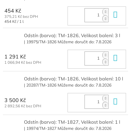
454 Kč
Do 
375,21 Kč bez DPH
Měrná
454 Kč / 1 l
cena:
Odstín (barva): TM-1826, Velikost balení: 3 l
| 19975/TM-1826
Můžeme doručit do:
7.8.2026
1 291 Kč
Do 
1 066,94 Kč bez DPH
Odstín (barva): TM-1826, Velikost balení: 10 l
| 20287/TM-1826
Můžeme doručit do:
7.8.2026
3 500 Kč
Do 
2 892,56 Kč bez DPH
Odstín (barva): TM-1827, Velikost balení: 1 l
| 19974/TM-1827
Můžeme doručit do:
7.8.2026