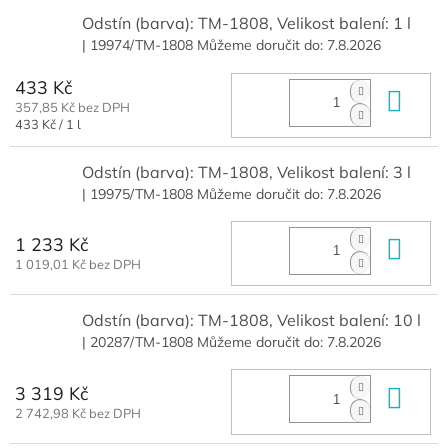
Odstín (barva): TM-1808, Velikost balení: 1 l
| 19974/TM-1808
Můžeme doručit do:
7.8.2026
433 Kč
Do 
357,85 Kč bez DPH
Měrná
433 Kč / 1 l
cena:
Odstín (barva): TM-1808, Velikost balení: 3 l
| 19975/TM-1808
Můžeme doručit do:
7.8.2026
1 233 Kč
Do 
1 019,01 Kč bez DPH
Odstín (barva): TM-1808, Velikost balení: 10 l
| 20287/TM-1808
Můžeme doručit do:
7.8.2026
3 319 Kč
Do 
2 742,98 Kč bez DPH