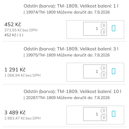
Odstín (barva): TM-1809, Velikost balení: 1 l
| 19974/TM-1809
Můžeme doručit do:
7.8.2026
452 Kč
Do 
373,55 Kč bez DPH
Měrná
452 Kč / 1 l
cena:
Odstín (barva): TM-1809, Velikost balení: 3 l
| 19975/TM-1809
Můžeme doručit do:
7.8.2026
1 291 Kč
Do 
1 066,94 Kč bez DPH
Odstín (barva): TM-1809, Velikost balení: 10 l
| 20287/TM-1809
Můžeme doručit do:
7.8.2026
3 489 Kč
Do 
2 883,47 Kč bez DPH