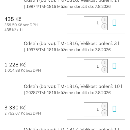
Odstín (barva): TM-1816, Velikost balení: 1 l
| 19974/TM-1816
Můžeme doručit do:
7.8.2026
435 Kč
Do 
359,50 Kč bez DPH
Měrná
435 Kč / 1 l
cena:
Odstín (barva): TM-1816, Velikost balení: 3 l
| 19975/TM-1816
Můžeme doručit do:
7.8.2026
1 228 Kč
Do 
1 014,88 Kč bez DPH
Odstín (barva): TM-1816, Velikost balení: 10 l
| 20287/TM-1816
Můžeme doručit do:
7.8.2026
3 330 Kč
Do 
2 752,07 Kč bez DPH
Odstín (barva): TM-1817, Velikost balení: 1 l