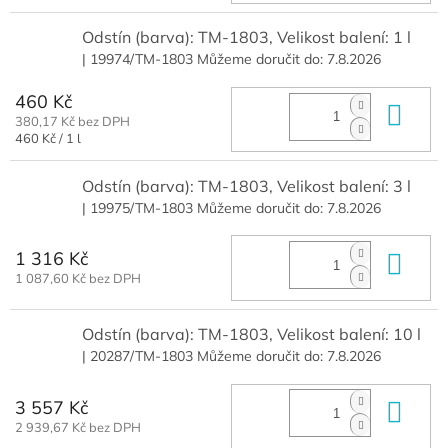
Odstín (barva): TM-1803, Velikost balení: 1 l
| 19974/TM-1803
Můžeme doručit do:
7.8.2026
460 Kč
Do 
380,17 Kč bez DPH
Měrná
460 Kč / 1 l
cena:
Odstín (barva): TM-1803, Velikost balení: 3 l
| 19975/TM-1803
Můžeme doručit do:
7.8.2026
1 316 Kč
Do 
1 087,60 Kč bez DPH
Odstín (barva): TM-1803, Velikost balení: 10 l
| 20287/TM-1803
Můžeme doručit do:
7.8.2026
3 557 Kč
Do 
2 939,67 Kč bez DPH