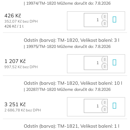
| 19974/TM-1820
Můžeme doručit do:
7.8.2026
426 Kč
Do 
352,07 Kč bez DPH
Měrná
426 Kč / 1 l
cena:
Odstín (barva): TM-1820, Velikost balení: 3 l
| 19975/TM-1820
Můžeme doručit do:
7.8.2026
1 207 Kč
Do 
997,52 Kč bez DPH
Odstín (barva): TM-1820, Velikost balení: 10 l
| 20287/TM-1820
Můžeme doručit do:
7.8.2026
3 251 Kč
Do 
2 686,78 Kč bez DPH
Odstín (barva): TM-1821, Velikost balení: 1 l