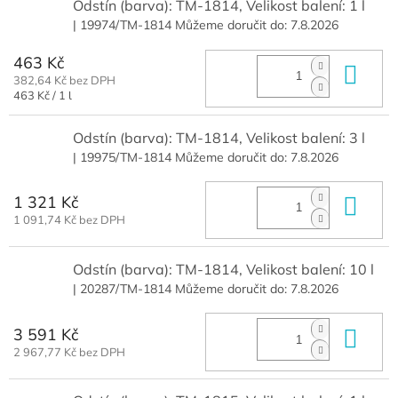
Odstín (barva): TM-1814, Velikost balení: 1 l
| 19974/TM-1814
Můžeme doručit do:
7.8.2026
463 Kč
Do 
382,64 Kč bez DPH
Měrná
463 Kč / 1 l
cena:
Odstín (barva): TM-1814, Velikost balení: 3 l
| 19975/TM-1814
Můžeme doručit do:
7.8.2026
1 321 Kč
Do 
1 091,74 Kč bez DPH
Odstín (barva): TM-1814, Velikost balení: 10 l
| 20287/TM-1814
Můžeme doručit do:
7.8.2026
3 591 Kč
Do 
2 967,77 Kč bez DPH