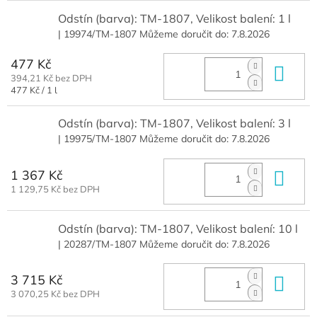
Odstín (barva): TM-1807, Velikost balení: 1 l
| 19974/TM-1807
Můžeme doručit do:
7.8.2026
477 Kč
Do 
394,21 Kč bez DPH
Měrná
477 Kč / 1 l
cena:
Odstín (barva): TM-1807, Velikost balení: 3 l
| 19975/TM-1807
Můžeme doručit do:
7.8.2026
1 367 Kč
Do 
1 129,75 Kč bez DPH
Odstín (barva): TM-1807, Velikost balení: 10 l
| 20287/TM-1807
Můžeme doručit do:
7.8.2026
3 715 Kč
Do 
3 070,25 Kč bez DPH