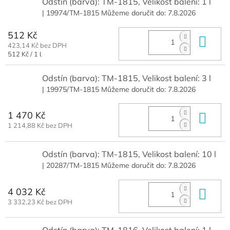
Odstín (barva): TM-1815, Velikost balení: 1 l
| 19974/TM-1815
Můžeme doručit do:
7.8.2026
512 Kč
Do 
423,14 Kč bez DPH
Měrná
512 Kč / 1 l
cena:
Odstín (barva): TM-1815, Velikost balení: 3 l
| 19975/TM-1815
Můžeme doručit do:
7.8.2026
1 470 Kč
Do 
1 214,88 Kč bez DPH
Odstín (barva): TM-1815, Velikost balení: 10 l
| 20287/TM-1815
Můžeme doručit do:
7.8.2026
4 032 Kč
Do 
3 332,23 Kč bez DPH