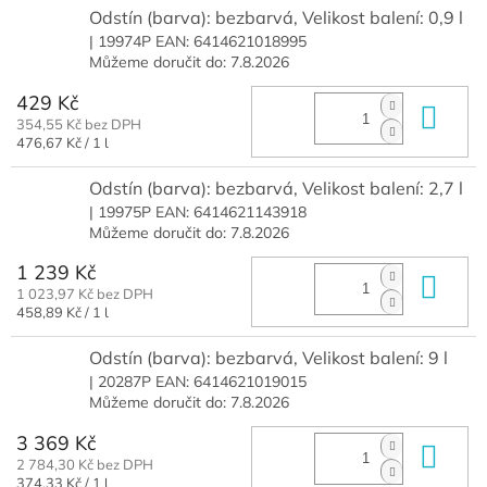
Odstín (barva): bezbarvá, Velikost balení: 0,9 l
| 19974P
EAN:
6414621018995
Můžeme doručit do:
7.8.2026
429 Kč
Do 
354,55 Kč bez DPH
Měrná
476,67 Kč / 1 l
cena:
Odstín (barva): bezbarvá, Velikost balení: 2,7 l
| 19975P
EAN:
6414621143918
Můžeme doručit do:
7.8.2026
1 239 Kč
Do 
1 023,97 Kč bez DPH
Měrná
458,89 Kč / 1 l
cena:
Odstín (barva): bezbarvá, Velikost balení: 9 l
| 20287P
EAN:
6414621019015
Můžeme doručit do:
7.8.2026
3 369 Kč
Do 
2 784,30 Kč bez DPH
Měrná
374,33 Kč / 1 l