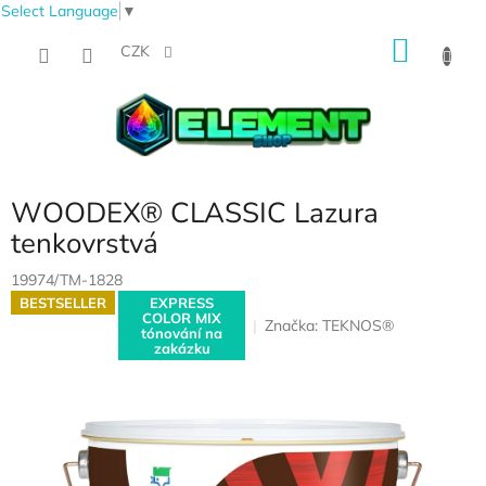
Select Language
▼
Přejít
NÁKU
na
CZK
obsah
KOŠÍK
WOODEX® CLASSIC Lazura
tenkovrstvá
19974/TM-1828
BESTSELLER
EXPRESS
COLOR MIX
Značka:
TEKNOS®
tónování na
zakázku