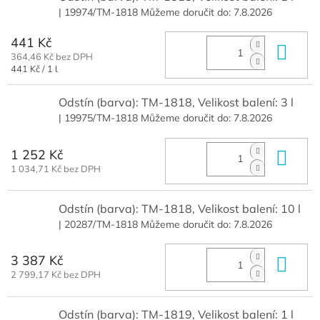
| 19974/TM-1818
Můžeme doručit do:
7.8.2026
441 Kč
Do 
364,46 Kč bez DPH
Měrná
441 Kč / 1 l
cena:
Odstín (barva): TM-1818, Velikost balení: 3 l
| 19975/TM-1818
Můžeme doručit do:
7.8.2026
1 252 Kč
Do 
1 034,71 Kč bez DPH
Odstín (barva): TM-1818, Velikost balení: 10 l
| 20287/TM-1818
Můžeme doručit do:
7.8.2026
3 387 Kč
Do 
2 799,17 Kč bez DPH
Odstín (barva): TM-1819, Velikost balení: 1 l