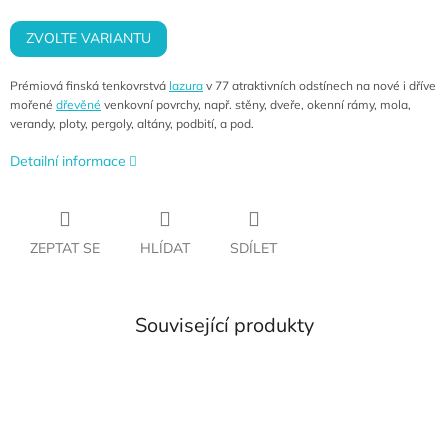
cena:
ZVOLTE VARIANTU
Prémiová finská tenkovrstvá
lazura
v 77 atraktivních odstínech na nové i dříve
mořené
dřevěné
venkovní povrchy, např. stěny, dveře, okenní rámy, mola,
verandy, ploty, pergoly, altány, podbití, a pod.
Detailní informace
ZEPTAT SE
HLÍDAT
SDÍLET
Související produkty