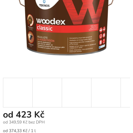
od
423 Kč
od
349,59 Kč
bez DPH
Měrná
od 374,33 Kč / 1 l