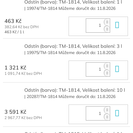
Odstín (barva): TM-1814, Velikost balení: 1 l
| 19974/TM-1814
Můžeme doručit do:
11.8.2026
463 Kč
Do 
382,64 Kč bez DPH
Měrná
463 Kč / 1 l
cena:
Odstín (barva): TM-1814, Velikost balení: 3 l
| 19975/TM-1814
Můžeme doručit do:
11.8.2026
1 321 Kč
Do 
1 091,74 Kč bez DPH
Odstín (barva): TM-1814, Velikost balení: 10 l
| 20287/TM-1814
Můžeme doručit do:
11.8.2026
3 591 Kč
Do 
2 967,77 Kč bez DPH