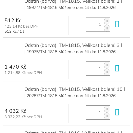
Odstín (barva): TM-1815, Velikost balení: 1 l
| 19974/TM-1815
Můžeme doručit do:
11.8.2026
512 Kč
Do 
423,14 Kč bez DPH
Měrná
512 Kč / 1 l
cena:
Odstín (barva): TM-1815, Velikost balení: 3 l
| 19975/TM-1815
Můžeme doručit do:
11.8.2026
1 470 Kč
Do 
1 214,88 Kč bez DPH
Odstín (barva): TM-1815, Velikost balení: 10 l
| 20287/TM-1815
Můžeme doručit do:
11.8.2026
4 032 Kč
Do 
3 332,23 Kč bez DPH