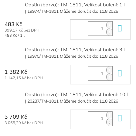
Odstín (barva): TM-1811, Velikost balení: 1 l
| 19974/TM-1811
Můžeme doručit do:
11.8.2026
483 Kč
Do 
399,17 Kč bez DPH
Měrná
483 Kč / 1 l
cena:
Odstín (barva): TM-1811, Velikost balení: 3 l
| 19975/TM-1811
Můžeme doručit do:
11.8.2026
1 382 Kč
Do 
1 142,15 Kč bez DPH
Odstín (barva): TM-1811, Velikost balení: 10 l
| 20287/TM-1811
Můžeme doručit do:
11.8.2026
3 709 Kč
Do 
3 065,29 Kč bez DPH