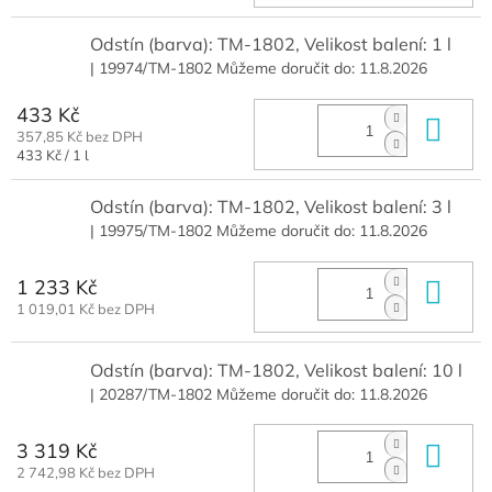
cena:
Odstín (barva): TM-1802, Velikost balení: 1 l
| 19974/TM-1802
Můžeme doručit do:
11.8.2026
433 Kč
Do 
357,85 Kč bez DPH
Měrná
433 Kč / 1 l
cena:
Odstín (barva): TM-1802, Velikost balení: 3 l
| 19975/TM-1802
Můžeme doručit do:
11.8.2026
1 233 Kč
Do 
1 019,01 Kč bez DPH
Odstín (barva): TM-1802, Velikost balení: 10 l
| 20287/TM-1802
Můžeme doručit do:
11.8.2026
3 319 Kč
Do 
2 742,98 Kč bez DPH