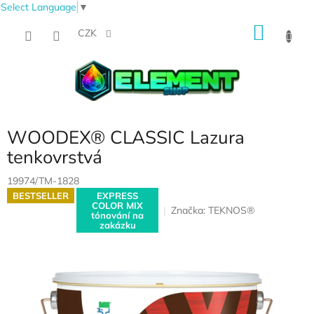
Select Language
▼
Přejít
NÁKU
na
CZK
obsah
KOŠÍK
WOODEX® CLASSIC Lazura
tenkovrstvá
19974/TM-1828
BESTSELLER
EXPRESS
COLOR MIX
Značka:
TEKNOS®
tónování na
zakázku