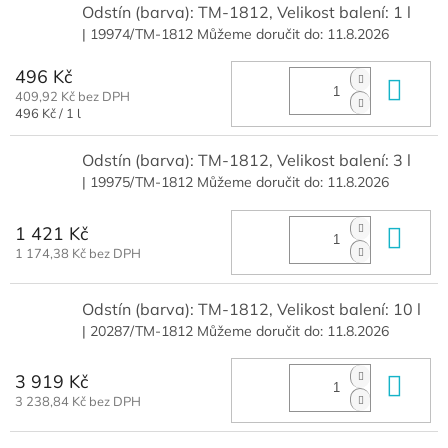
Odstín (barva): TM-1812, Velikost balení: 1 l
| 19974/TM-1812
Můžeme doručit do:
11.8.2026
496 Kč
Do 
409,92 Kč bez DPH
Měrná
496 Kč / 1 l
cena:
Odstín (barva): TM-1812, Velikost balení: 3 l
| 19975/TM-1812
Můžeme doručit do:
11.8.2026
1 421 Kč
Do 
1 174,38 Kč bez DPH
Odstín (barva): TM-1812, Velikost balení: 10 l
| 20287/TM-1812
Můžeme doručit do:
11.8.2026
3 919 Kč
Do 
3 238,84 Kč bez DPH