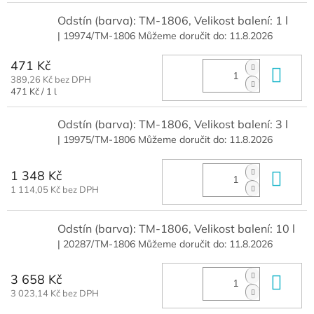
Odstín (barva): TM-1806, Velikost balení: 1 l
| 19974/TM-1806
Můžeme doručit do:
11.8.2026
471 Kč
Do 
389,26 Kč bez DPH
Měrná
471 Kč / 1 l
cena:
Odstín (barva): TM-1806, Velikost balení: 3 l
| 19975/TM-1806
Můžeme doručit do:
11.8.2026
1 348 Kč
Do 
1 114,05 Kč bez DPH
Odstín (barva): TM-1806, Velikost balení: 10 l
| 20287/TM-1806
Můžeme doručit do:
11.8.2026
3 658 Kč
Do 
3 023,14 Kč bez DPH