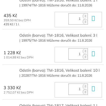
Odstín (barva): TM-1816, Velikost balení: 1 l
| 19974/TM-1816
Můžeme doručit do:
11.8.2026
435 Kč
Do 
359,50 Kč bez DPH
Měrná
435 Kč / 1 l
cena:
Odstín (barva): TM-1816, Velikost balení: 3 l
| 19975/TM-1816
Můžeme doručit do:
11.8.2026
1 228 Kč
Do 
1 014,88 Kč bez DPH
Odstín (barva): TM-1816, Velikost balení: 10 l
| 20287/TM-1816
Můžeme doručit do:
11.8.2026
3 330 Kč
Do 
2 752,07 Kč bez DPH
Odstín (barva): TM-1817, Velikost balení: 1 l