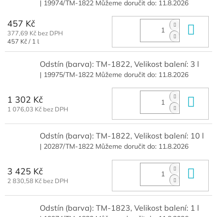
| 19974/TM-1822
Můžeme doručit do:
11.8.2026
457 Kč
Do 
377,69 Kč bez DPH
Měrná
457 Kč / 1 l
cena:
Odstín (barva): TM-1822, Velikost balení: 3 l
| 19975/TM-1822
Můžeme doručit do:
11.8.2026
1 302 Kč
Do 
1 076,03 Kč bez DPH
Odstín (barva): TM-1822, Velikost balení: 10 l
| 20287/TM-1822
Můžeme doručit do:
11.8.2026
3 425 Kč
Do 
2 830,58 Kč bez DPH
Odstín (barva): TM-1823, Velikost balení: 1 l