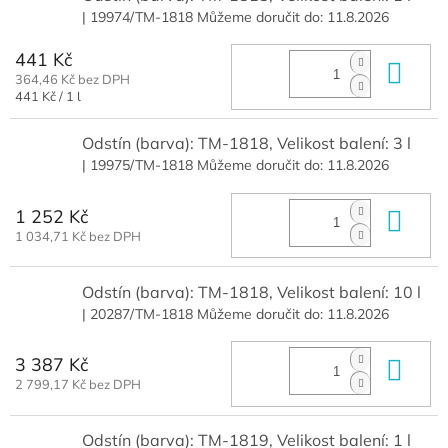
| 19974/TM-1818
Můžeme doručit do:
11.8.2026
441 Kč
Do 
364,46 Kč bez DPH
Měrná
441 Kč / 1 l
cena:
Odstín (barva): TM-1818, Velikost balení: 3 l
| 19975/TM-1818
Můžeme doručit do:
11.8.2026
1 252 Kč
Do 
1 034,71 Kč bez DPH
Odstín (barva): TM-1818, Velikost balení: 10 l
| 20287/TM-1818
Můžeme doručit do:
11.8.2026
3 387 Kč
Do 
2 799,17 Kč bez DPH
Odstín (barva): TM-1819, Velikost balení: 1 l