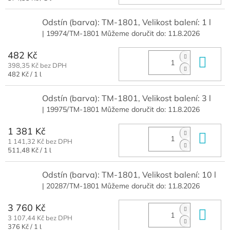
cena:
Odstín (barva): TM-1801, Velikost balení: 1 l
| 19974/TM-1801
Můžeme doručit do:
11.8.2026
482 Kč
Do 
398,35 Kč bez DPH
Měrná
482 Kč / 1 l
cena:
Odstín (barva): TM-1801, Velikost balení: 3 l
| 19975/TM-1801
Můžeme doručit do:
11.8.2026
1 381 Kč
Do 
1 141,32 Kč bez DPH
Měrná
511,48 Kč / 1 l
cena:
Odstín (barva): TM-1801, Velikost balení: 10 l
| 20287/TM-1801
Můžeme doručit do:
11.8.2026
3 760 Kč
Do 
3 107,44 Kč bez DPH
Měrná
376 Kč / 1 l