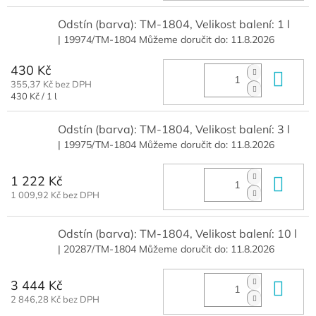
Odstín (barva): TM-1804, Velikost balení: 1 l
| 19974/TM-1804
Můžeme doručit do:
11.8.2026
430 Kč
Do 
355,37 Kč bez DPH
Měrná
430 Kč / 1 l
cena:
Odstín (barva): TM-1804, Velikost balení: 3 l
| 19975/TM-1804
Můžeme doručit do:
11.8.2026
1 222 Kč
Do 
1 009,92 Kč bez DPH
Odstín (barva): TM-1804, Velikost balení: 10 l
| 20287/TM-1804
Můžeme doručit do:
11.8.2026
3 444 Kč
Do 
2 846,28 Kč bez DPH