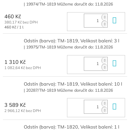
| 19974/TM-1819
Můžeme doručit do:
11.8.2026
460 Kč
Do 
380,17 Kč bez DPH
Měrná
460 Kč / 1 l
cena:
Odstín (barva): TM-1819, Velikost balení: 3 l
| 19975/TM-1819
Můžeme doručit do:
11.8.2026
1 310 Kč
Do 
1 082,64 Kč bez DPH
Odstín (barva): TM-1819, Velikost balení: 10 l
| 20287/TM-1819
Můžeme doručit do:
11.8.2026
3 589 Kč
Do 
2 966,12 Kč bez DPH
Odstín (barva): TM-1820, Velikost balení: 1 l