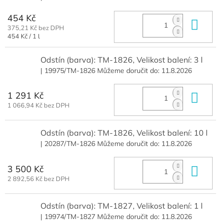
454 Kč
Do 
375,21 Kč bez DPH
Měrná
454 Kč / 1 l
cena:
Odstín (barva): TM-1826, Velikost balení: 3 l
| 19975/TM-1826
Můžeme doručit do:
11.8.2026
1 291 Kč
Do 
1 066,94 Kč bez DPH
Odstín (barva): TM-1826, Velikost balení: 10 l
| 20287/TM-1826
Můžeme doručit do:
11.8.2026
3 500 Kč
Do 
2 892,56 Kč bez DPH
Odstín (barva): TM-1827, Velikost balení: 1 l
| 19974/TM-1827
Můžeme doručit do:
11.8.2026