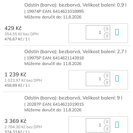
Odstín (barva): bezbarvá, Velikost balení: 0,9 l
| 19974P
EAN:
6414621018995
Můžeme doručit do:
11.8.2026
429 Kč
Do 
354,55 Kč bez DPH
Měrná
476,67 Kč / 1 l
cena:
Odstín (barva): bezbarvá, Velikost balení: 2,7 l
| 19975P
EAN:
6414621143918
Můžeme doručit do:
11.8.2026
1 239 Kč
Do 
1 023,97 Kč bez DPH
Měrná
458,89 Kč / 1 l
cena:
Odstín (barva): bezbarvá, Velikost balení: 9 l
| 20287P
EAN:
6414621019015
Můžeme doručit do:
11.8.2026
3 369 Kč
Do 
2 784,30 Kč bez DPH
Měrná
374,33 Kč / 1 l