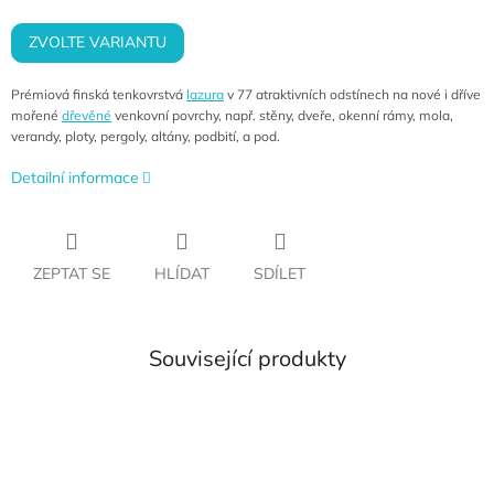
cena:
ZVOLTE VARIANTU
Prémiová finská tenkovrstvá
lazura
v 77 atraktivních odstínech na nové i dříve
mořené
dřevěné
venkovní povrchy, např. stěny, dveře, okenní rámy, mola,
verandy, ploty, pergoly, altány, podbití, a pod.
Detailní informace
ZEPTAT SE
HLÍDAT
SDÍLET
Související produkty