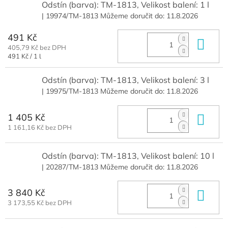
Odstín (barva): TM-1813, Velikost balení: 1 l
| 19974/TM-1813
Můžeme doručit do:
11.8.2026
491 Kč
Do 
405,79 Kč bez DPH
Měrná
491 Kč / 1 l
cena:
Odstín (barva): TM-1813, Velikost balení: 3 l
| 19975/TM-1813
Můžeme doručit do:
11.8.2026
1 405 Kč
Do 
1 161,16 Kč bez DPH
Odstín (barva): TM-1813, Velikost balení: 10 l
| 20287/TM-1813
Můžeme doručit do:
11.8.2026
3 840 Kč
Do 
3 173,55 Kč bez DPH