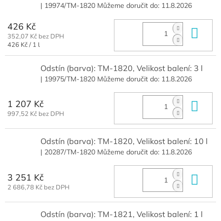
| 19974/TM-1820
Můžeme doručit do:
11.8.2026
426 Kč
Do 
352,07 Kč bez DPH
Měrná
426 Kč / 1 l
cena:
Odstín (barva): TM-1820, Velikost balení: 3 l
| 19975/TM-1820
Můžeme doručit do:
11.8.2026
1 207 Kč
Do 
997,52 Kč bez DPH
Odstín (barva): TM-1820, Velikost balení: 10 l
| 20287/TM-1820
Můžeme doručit do:
11.8.2026
3 251 Kč
Do 
2 686,78 Kč bez DPH
Odstín (barva): TM-1821, Velikost balení: 1 l