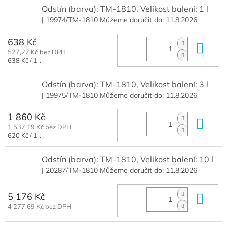
Odstín (barva): TM-1810, Velikost balení: 1 l
| 19974/TM-1810
Můžeme doručit do:
11.8.2026
638 Kč
Do 
527,27 Kč bez DPH
Měrná
638 Kč / 1 l
cena:
Odstín (barva): TM-1810, Velikost balení: 3 l
| 19975/TM-1810
Můžeme doručit do:
11.8.2026
1 860 Kč
Do 
1 537,19 Kč bez DPH
Měrná
620 Kč / 1 l
cena:
Odstín (barva): TM-1810, Velikost balení: 10 l
| 20287/TM-1810
Můžeme doručit do:
11.8.2026
5 176 Kč
Do 
4 277,69 Kč bez DPH