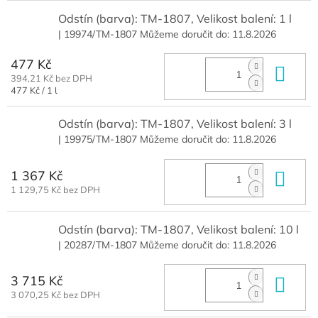
Odstín (barva): TM-1807, Velikost balení: 1 l
| 19974/TM-1807
Můžeme doručit do:
11.8.2026
477 Kč
Do 
394,21 Kč bez DPH
Měrná
477 Kč / 1 l
cena:
Odstín (barva): TM-1807, Velikost balení: 3 l
| 19975/TM-1807
Můžeme doručit do:
11.8.2026
1 367 Kč
Do 
1 129,75 Kč bez DPH
Odstín (barva): TM-1807, Velikost balení: 10 l
| 20287/TM-1807
Můžeme doručit do:
11.8.2026
3 715 Kč
Do 
3 070,25 Kč bez DPH