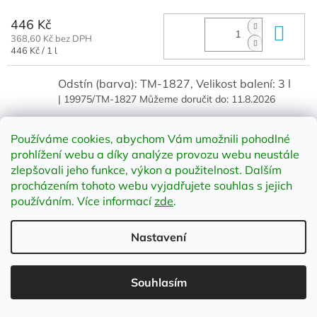
446 Kč
Do 
368,60 Kč bez DPH
Měrná
446 Kč / 1 l
cena:
Odstín (barva): TM-1827, Velikost balení: 3 l
| 19975/TM-1827
Můžeme doručit do:
11.8.2026
1 268 Kč
Do 
Používáme cookies, abychom Vám umožnili pohodlné
1 047,93 Kč bez DPH
prohlížení webu a díky analýze provozu webu neustále
zlepšovali jeho funkce, výkon a použitelnost
.
Dalším
procházením tohoto webu vyjadřujete souhlas s jejich
Odstín (barva): TM-1827, Velikost balení: 10 l
používáním. Více informací
zde
.
| 20287/TM-1827
Můžeme doručit do:
11.8.2026
Nastavení
3 432 Kč
Do 
2 836,36 Kč bez DPH
Souhlasím
Odstín (barva): TM-1828, Velikost balení: 1 l
| 19974/TM-1828
Můžeme doručit do:
11.8.2026