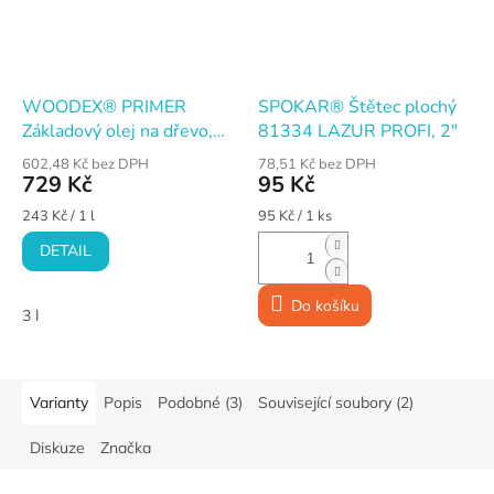
WOODEX® PRIMER
SPOKAR® Štětec plochý
Základový olej na dřevo,
81334 LAZUR PROFI, 2"
bezbarvý
602,48 Kč bez DPH
78,51 Kč bez DPH
729 Kč
95 Kč
Měrná
Měrná
243 Kč / 1 l
95 Kč / 1 ks
cena:
cena:
DETAIL
Do košíku
3 l
Varianty
Popis
Podobné (3)
Související soubory (2)
Diskuze
Značka