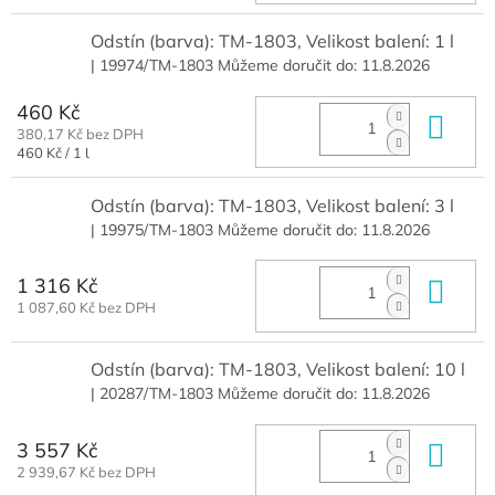
Odstín (barva): TM-1803, Velikost balení: 1 l
| 19974/TM-1803
Můžeme doručit do:
11.8.2026
460 Kč
Do 
380,17 Kč bez DPH
Měrná
460 Kč / 1 l
cena:
Odstín (barva): TM-1803, Velikost balení: 3 l
| 19975/TM-1803
Můžeme doručit do:
11.8.2026
1 316 Kč
Do 
1 087,60 Kč bez DPH
Odstín (barva): TM-1803, Velikost balení: 10 l
| 20287/TM-1803
Můžeme doručit do:
11.8.2026
3 557 Kč
Do 
2 939,67 Kč bez DPH