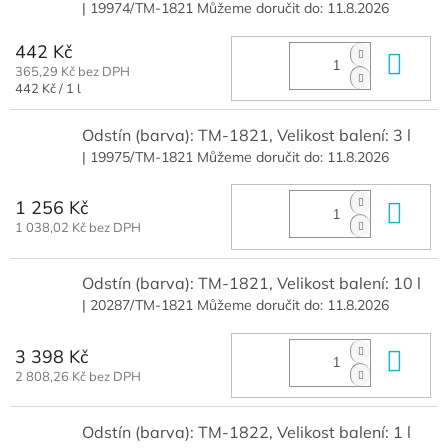
| 19974/TM-1821
Můžeme doručit do:
11.8.2026
442 Kč
Do 
365,29 Kč bez DPH
Měrná
442 Kč / 1 l
cena:
Odstín (barva): TM-1821, Velikost balení: 3 l
| 19975/TM-1821
Můžeme doručit do:
11.8.2026
1 256 Kč
Do 
1 038,02 Kč bez DPH
Odstín (barva): TM-1821, Velikost balení: 10 l
| 20287/TM-1821
Můžeme doručit do:
11.8.2026
3 398 Kč
Do 
2 808,26 Kč bez DPH
Odstín (barva): TM-1822, Velikost balení: 1 l