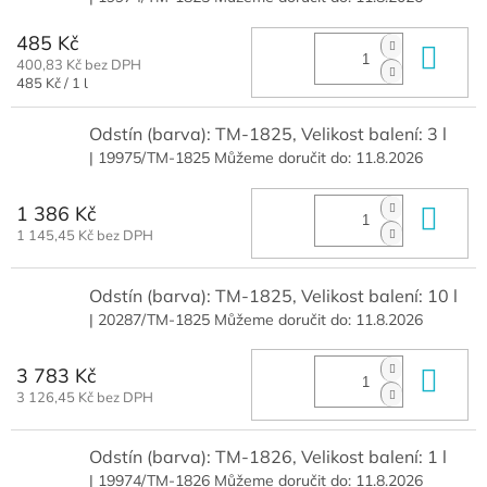
485 Kč
Do 
400,83 Kč bez DPH
Měrná
485 Kč / 1 l
cena:
Odstín (barva): TM-1825, Velikost balení: 3 l
| 19975/TM-1825
Můžeme doručit do:
11.8.2026
1 386 Kč
Do 
1 145,45 Kč bez DPH
Odstín (barva): TM-1825, Velikost balení: 10 l
| 20287/TM-1825
Můžeme doručit do:
11.8.2026
3 783 Kč
Do 
3 126,45 Kč bez DPH
Odstín (barva): TM-1826, Velikost balení: 1 l
| 19974/TM-1826
Můžeme doručit do:
11.8.2026