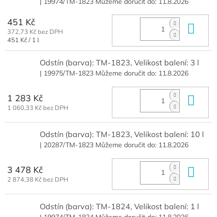
| 19974/TM-1823
Můžeme doručit do:
11.8.2026
451 Kč
Do 
372,73 Kč bez DPH
Měrná
451 Kč / 1 l
cena:
Odstín (barva): TM-1823, Velikost balení: 3 l
| 19975/TM-1823
Můžeme doručit do:
11.8.2026
1 283 Kč
Do 
1 060,33 Kč bez DPH
Odstín (barva): TM-1823, Velikost balení: 10 l
| 20287/TM-1823
Můžeme doručit do:
11.8.2026
3 478 Kč
Do 
2 874,38 Kč bez DPH
Odstín (barva): TM-1824, Velikost balení: 1 l
| 19974/TM-1824
Můžeme doručit do:
11.8.2026