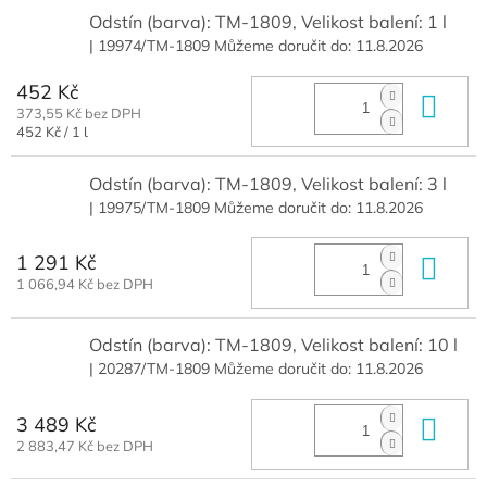
Odstín (barva): TM-1809, Velikost balení: 1 l
| 19974/TM-1809
Můžeme doručit do:
11.8.2026
452 Kč
Do 
373,55 Kč bez DPH
Měrná
452 Kč / 1 l
cena:
Odstín (barva): TM-1809, Velikost balení: 3 l
| 19975/TM-1809
Můžeme doručit do:
11.8.2026
1 291 Kč
Do 
1 066,94 Kč bez DPH
Odstín (barva): TM-1809, Velikost balení: 10 l
| 20287/TM-1809
Můžeme doručit do:
11.8.2026
3 489 Kč
Do 
2 883,47 Kč bez DPH