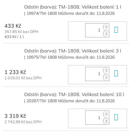
Odstín (barva): TM-1808, Velikost balení: 1 l
| 19974/TM-1808
Můžeme doručit do:
11.8.2026
433 Kč
Do 
357,85 Kč bez DPH
Měrná
433 Kč / 1 l
cena:
Odstín (barva): TM-1808, Velikost balení: 3 l
| 19975/TM-1808
Můžeme doručit do:
11.8.2026
1 233 Kč
Do 
1 019,01 Kč bez DPH
Odstín (barva): TM-1808, Velikost balení: 10 l
| 20287/TM-1808
Můžeme doručit do:
11.8.2026
3 319 Kč
Do 
2 742,98 Kč bez DPH