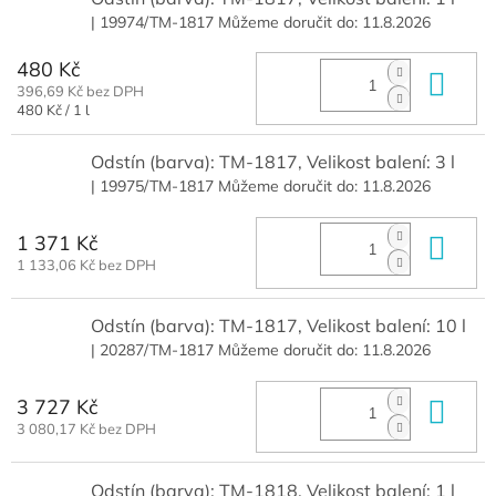
| 19974/TM-1817
Můžeme doručit do:
11.8.2026
480 Kč
Do 
396,69 Kč bez DPH
Měrná
480 Kč / 1 l
cena:
Odstín (barva): TM-1817, Velikost balení: 3 l
| 19975/TM-1817
Můžeme doručit do:
11.8.2026
1 371 Kč
Do 
1 133,06 Kč bez DPH
Odstín (barva): TM-1817, Velikost balení: 10 l
| 20287/TM-1817
Můžeme doručit do:
11.8.2026
3 727 Kč
Do 
3 080,17 Kč bez DPH
Odstín (barva): TM-1818, Velikost balení: 1 l