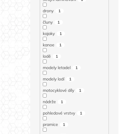
drony
1
čluny
1
kajaky
1
kanoe
1
lodě
1
modely letadel
1
modely lodí
1
motocyklové díly
1
nádrže
1
pohledové vrstvy
1
pramice
1