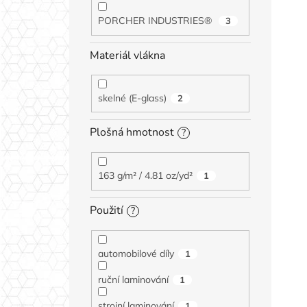
PORCHER INDUSTRIES®
3
Materiál vlákna
skelné (E-glass)
2
Plošná hmotnost
?
163 g/m² / 4.81 oz/yd²
1
Použití
?
automobilové díly
1
ruční laminování
1
strojní laminování
1