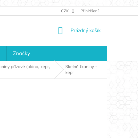
JAK NAKUPOVAT
KONTAKTY
CZK
Přihlášení
KDO JSME?
MAPA 
NÁKUPNÍ
Prázdný košík
KOŠÍK
y
Značky
niny přízové (pláno, kepr,
Skelné tkaniny -
kepr