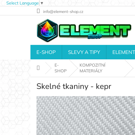
Select Language
▼
Přejít
info@element-shop.cz
na
obsah
E-SHOP
SLEVY A TIPY
ELEMENT
E-
KOMPOZITNÍ
Domů
SHOP
MATERIÁLY
Skelné tkaniny - kepr