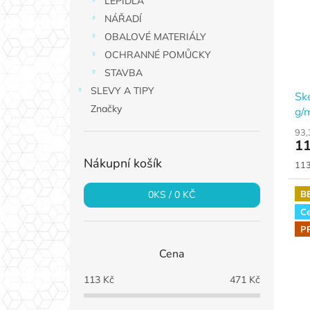
LEPIDLA
NÁŘADÍ
OBALOVÉ MATERIÁLY
OCHRANNÉ POMŮCKY
STAVBA
SLEVY A TIPY
Sk
Značky
g/m
cm
93,
11
Nákupní košík
Měr
113
cen
B
0
KS /
0 KČ
Ce
P
Cena
113
Kč
471
Kč