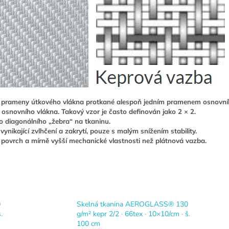
a prameny útkového vlákna protkané alespoň jedním pramenem osnovního
novního vlákna. Takový vzor je často definován jako 2 × 2.
o diagonálního „žebra“ na tkaninu.
ynikající zvlhčení a zakrytí, pouze s malým snížením stability.
 povrch a mírně vyšší mechanické vlastnosti než plátnová vazba
.
0
Skelná tkanina AEROGLASS® 130
.
g/m² kepr 2/2 · 66tex · 10×10/cm · š.
100 cm