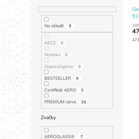
Sk
92
2/2
389
Na skladě
9
47
Měr
471
AKCE
0
cen
Novinka
0
Doporučujeme
0
BESTSELLER
9
Certifikát AERO
3
PREMIUM sleva
10
Značky
AEROGLASS®
7