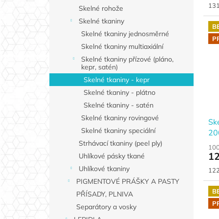
Měr
131
Skelné rohože
cen
Skelné tkaniny
B
Skelné tkaniny jednosměrné
P
Skelné tkaniny multiaxiální
Skelné tkaniny přízové (pláno,
kepr, satén)
Skelné tkaniny - kepr
Skelné tkaniny - plátno
Skelné tkaniny - satén
Skelné tkaniny rovingové
Sk
Skelné tkaniny speciální
200
10
Strhávací tkaniny (peel ply)
100
12
Uhlíkové pásky tkané
Uhlíkové tkaniny
Měr
122
cen
PIGMENTOVÉ PRÁŠKY A PASTY
B
PŘÍSADY, PLNIVA
P
Separátory a vosky