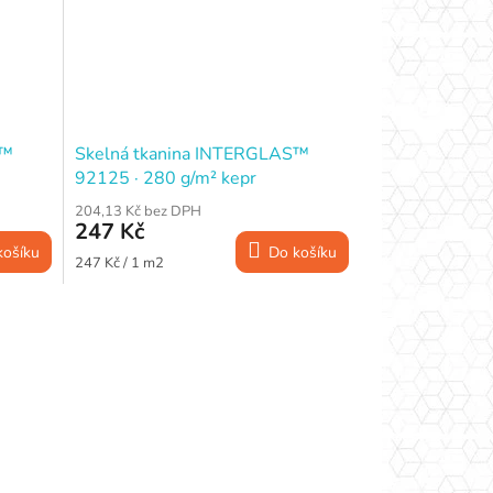
S™
Skelná tkanina INTERGLAS™
92125 · 280 g/m² kepr
cm
2/2 · 7×6.5/cm · š. 100 cm
204,13 Kč bez DPH
247 Kč
košíku
Do košíku
Měrná
247 Kč / 1 m2
cena: