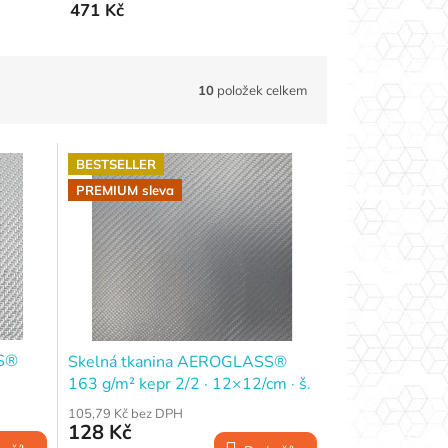
471 Kč
10
položek celkem
BESTSELLER
PREMIUM sleva
SS®
Skelná tkanina AEROGLASS®
163 g/m² kepr 2/2 · 12×12/cm · š.
cm
100 cm
105,79 Kč bez DPH
128 Kč