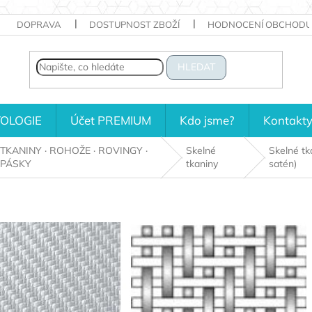
DOPRAVA
DOSTUPNOST ZBOŽÍ
HODNOCENÍ OBCHODU
HLEDAT
OLOGIE
Účet PREMIUM
Kdo jsme?
Kontakt
TKANINY · ROHOŽE · ROVINGY ·
Skelné
Skelné tka
PÁSKY
tkaniny
satén)