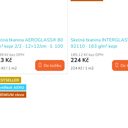
elná tkanina AEROGLASS® 80
Skelná tkanina INTERGLA
² kepr 2/2 · 12×12/cm · š. 100
92110 · 163 g/m² kepr
2/2 · 12×11.5/cm · š. 100 
39 Kč bez DPH
185,12 Kč bez DPH
3 Kč
224 Kč
Do košíku
Do 
ná
Měrná
 Kč / 1 m2
224 Kč / 1 m2
a:
cena:
ESTSELLER
rtifikát AERO
REMIUM sleva