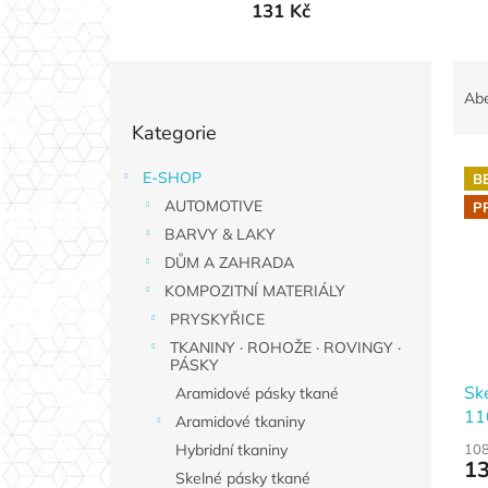
131 Kč
P
Ř
o
a
Ab
Přeskočit
s
z
Kategorie
kategorie
t
e
r
n
E-SHOP
B
V
a
í
AUTOMOTIVE
ý
P
n
p
p
n
BARVY & LAKY
r
i
í
o
DŮM A ZAHRADA
s
p
d
KOMPOZITNÍ MATERIÁLY
p
a
u
PRYSKYŘICE
r
n
k
TKANINY · ROHOŽE · ROVINGY ·
o
e
t
PÁSKY
d
l
ů
Sk
Aramidové pásky tkané
u
110
Aramidové tkaniny
k
16
t
108
Hybridní tkaniny
13
ů
Skelné pásky tkané