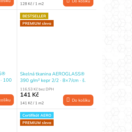
košíku
Do košíku
Měrná
128 Kč / 1 m2
cena:
BESTSELLER
PREMIUM sleva
SS®
Skelná tkanina AEROGLASS®
 · 100
390 g/m² kepr 2/2 · 8×7/cm · š.
100 cm
116,53 Kč bez DPH
141 Kč
košíku
Do košíku
Měrná
141 Kč / 1 m2
cena:
Certifikát AERO
PREMIUM sleva