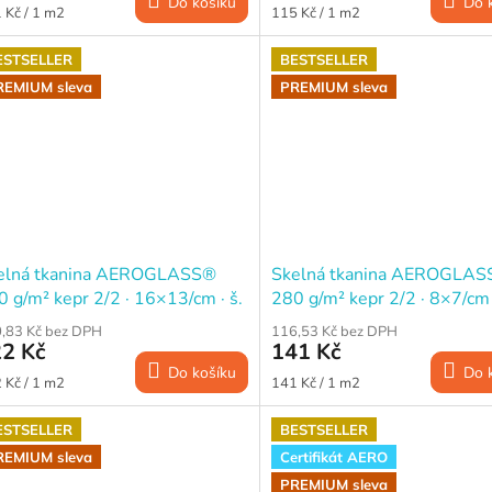
Do košíku
Do 
ná
Měrná
 Kč / 1 m2
115 Kč / 1 m2
a:
cena:
ESTSELLER
BESTSELLER
REMIUM sleva
PREMIUM sleva
elná tkanina AEROGLASS®
Skelná tkanina AEROGLA
 g/m² kepr 2/2 · 16×13/cm · š.
280 g/m² kepr 2/2 · 8×7/cm
0 cm
cm
,83 Kč bez DPH
116,53 Kč bez DPH
2 Kč
141 Kč
Do košíku
Do 
ná
Měrná
 Kč / 1 m2
141 Kč / 1 m2
a:
cena:
ESTSELLER
BESTSELLER
REMIUM sleva
Certifikát AERO
PREMIUM sleva