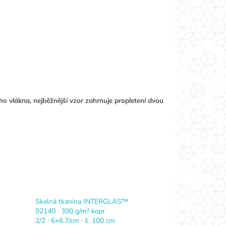
 vlákna, nejběžnější vzor zahrnuje propletení dvou
Skelná tkanina INTERGLAS™
92140 · 390 g/m² kepr
2/2 · 6×6.7/cm · š. 100 cm