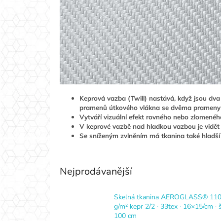
Keprová vazba (Twill) nastává, když jsou dv
pramenů útkového vlákna se dvěma prameny os
Vytváří vizuální efekt rovného nebo zlomenéh
V keprové vazbě nad hladkou vazbou je vidět v
Se sníženým zvlněním má tkanina také hladší
Nejprodávanější
Skelná tkanina AEROGLASS® 11
g/m² kepr 2/2 · 33tex · 16×15/cm · š
100 cm