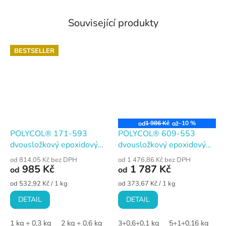
Související produkty
BESTSELLER
1 986 Kč
–10 %
od
až
POLYCOL® 171-593
POLYCOL® 609-553
dvousložkový epoxidový
dvousložkový epoxidový
tmel a lepidlo, sada
tmel rychlý tixotropní &
od 814,05 Kč bez DPH
od 1 476,86 Kč bez DPH
aerosil, sada
985 Kč
1 787 Kč
od
od
Měrná
Měrná
od 532,92 Kč / 1 kg
od 373,67 Kč / 1 kg
cena:
cena:
DETAIL
DETAIL
1 kg + 0,3 kg
2 kg + 0,6 kg
3 kg + 0,9 kg
3+0,6+0,1 kg
5 kg + 1,5 kg
5+1+0,16 kg
10 
10