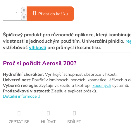
Přidat do košíku
Špičkový produkt pro různorodé aplikace, který kombinuje
vlastnosti s jednoduchým použitím. Univerzální plnidlo,
re
vstřebávač
vlhkosti
pro průmysl i kosmetiku.
Proč si pořídit Aerosil 200?
Hydrofilní charakter
: Vynikající schopnost absorbce vlhkosti.
Univerzálnost
: Použití v laminacích, barvách, kosmetice, léčivech a da
Výborná reologie
: Zvyšuje viskozitu a tixotropii
kapalných
systémů.
Protispékavé vlastnosti
: Zlepšuje sypkost prášků.
Detailní informace
ZEPTAT SE
HLÍDAT
SDÍLET