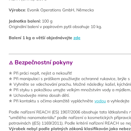
Výrobce
: Evonik Operations GmbH, Německo
Jednotka balení:
100 g
Originální balení v papírovém pytli obsahuje 10 kg.
Balení 1 kg a větší objednávejte
zde
Bezpečnostní pokyny
⚠️
✯ Při práci nepít, nejíst a nekouřit!
✯ Při manipulaci s práškem používejte ochranné rukavice, brýle s
✯ Vyhněte se vdechování prachu. Možné následky: kašel, kýchání
✯ Při styku s pokožkou umyjte velkým množstvím vody a mýdlem.
✯ Uchovávejte mimo dosah dětí.
✯ Při kontaktu s očima okamžitě vypláchněte
vodou
a vyhledejte
Podle nařízení REACH (ES) 1907/2006 obsahuje tato látka/směs n
"umělého nanomateriálu" podle nařízení o kosmetických přípravcíc
potravinách ((ES) 1169/2011). Podle kritérií nařízení REACH se ne
Výrobek nebyl podle platných zákonů klasifikován jako nebez