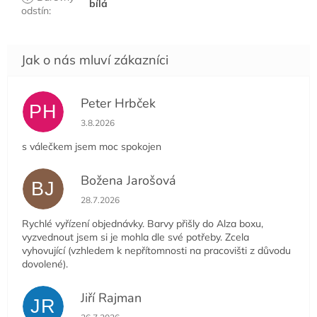
bílá
odstín
:
Peter Hrbček
PH
Hodnocení obchodu je 5 z 5 hvězdiček.
3.8.2026
s válečkem jsem moc spokojen
Božena Jarošová
BJ
Hodnocení obchodu je 5 z 5 hvězdiček.
28.7.2026
Rychlé vyřízení objednávky. Barvy přišly do Alza boxu,
vyzvednout jsem si je mohla dle své potřeby. Zcela
vyhovující (vzhledem k nepřítomnosti na pracovišti z důvodu
dovolené).
Jiří Rajman
JR
Hodnocení obchodu je 5 z 5 hvězdiček.