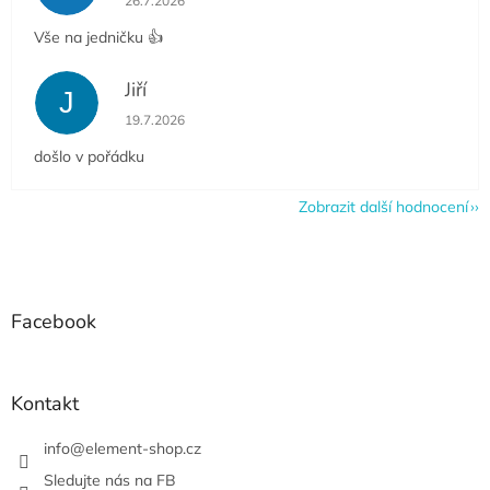
26.7.2026
Vše na jedničku 👍
Jiří
J
Hodnocení obchodu je 5 z 5 hvězdiček.
19.7.2026
došlo v pořádku
Zobrazit další hodnocení
Z
á
p
a
Facebook
t
í
Kontakt
info
@
element-shop.cz
Sledujte nás na FB