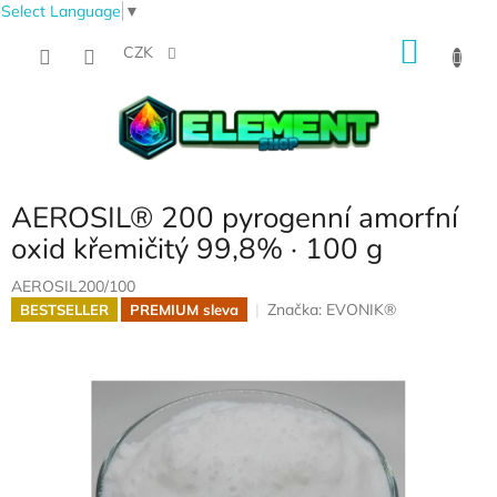
Select Language
▼
Přejít
NÁKU
na
CZK
obsah
KOŠÍK
AEROSIL® 200 pyrogenní amorfní
oxid křemičitý 99,8% · 100 g
AEROSIL200/100
Značka:
EVONIK®
BESTSELLER
PREMIUM sleva