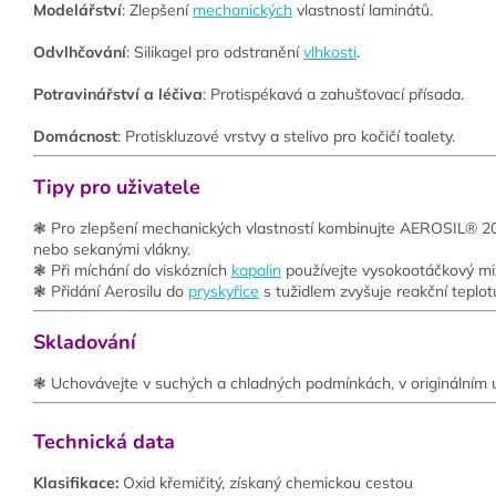
Modelářství
: Zlepšení
mechanických
vlastností laminátů.
Odvlhčování
: Silikagel pro odstranění
vlhkosti
.
Potravinářství a léčiva
: Protispékavá a zahušťovací přísada.
Domácnost
: Protiskluzové vrstvy a stelivo pro kočičí toalety.
Tipy pro uživatele
❃ Pro zlepšení mechanických vlastností kombinujte AEROSIL® 20
nebo sekanými vlákny.
❃ Při míchání do viskózních
kapalin
používejte vysokootáčkový mi
❃ Přidání Aerosilu do
pryskyřice
s tužidlem zvyšuje reakční teplo
Skladování
❃ Uchovávejte v suchých a chladných podmínkách, v originálním
Technická data
Klasifikace:
Oxid křemičitý, získaný chemickou cestou