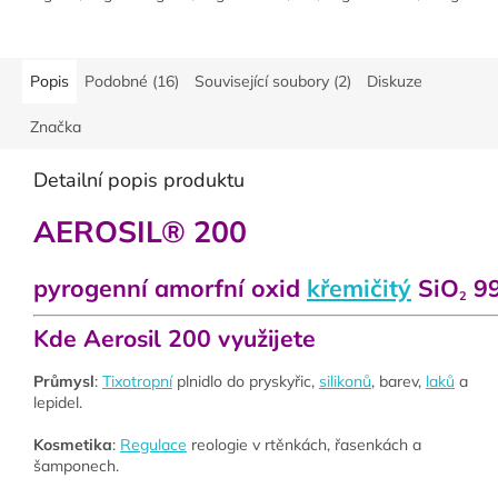
Popis
Podobné (16)
Související soubory (2)
Diskuze
Značka
Detailní popis produktu
AEROSIL®
200
pyrogenní amorfní oxid
křemičitý
SiO
99
2
Kde Aerosil 200 využijete
Průmysl
:
Tixotropní
plnidlo do pryskyřic,
silikonů
, barev,
laků
a
lepidel.
Kosmetika
:
Regulace
reologie v rtěnkách, řasenkách a
šamponech.