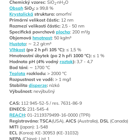
Chemický vzorec
: SiO
·nH
O
2
2
Obsah
SiO
:
≥ 99,8 %
2
Krystalická
struktura:
amorfní
Primární velikost částic
: 12 nm
Rozmezí velikosti částic:
2,5 - 50 nm
Specifická povrchová
plocha
: 200 m²/g
Objemová
hmotnost
: 50 kg/m³
Hustota
:
∼ 2,2 g/cm³
Vlhkost
(po 2 h při 105 °C):
≤ 1,5 %
Hmotnostní úbytek (po 2 h při 1000 °C):
≤ 1 %
Hodnota pH (4% vodný
roztok
):
3,7 - 4,7
Bod tání:
∼ 1700 °C
Teplota
rozkladu:
> 2000 °C
Rozpustnost ve vodě:
> 1 mg/l
Stabilita
disperze
:
nízká
Výbušnost:
nevýbušný
CAS:
112 945-52-5 / res. 7631-86-9
EINECS:
231-545-4
REACH
:
01-2119379499-16-0000 (TPR)
Registrováno:
TSCA
(USA),
AICS
(Australia),
DSL
(Canada)
MITI
(Japan): 1-548
ECL
(Korea): KE-30953 (KE-31032)
NEPA
(China): List 1