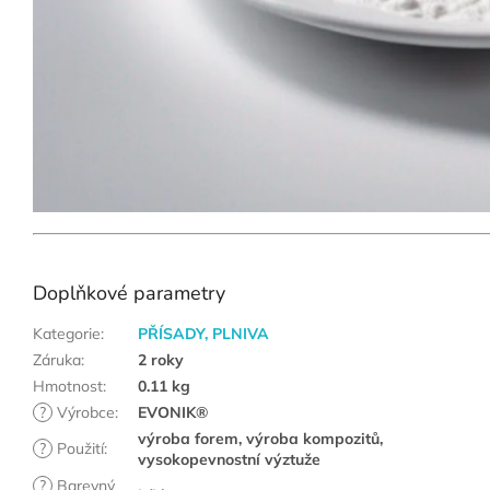
Doplňkové parametry
Kategorie
:
PŘÍSADY, PLNIVA
Záruka
:
2 roky
Hmotnost
:
0.11 kg
?
Výrobce
:
EVONIK®
výroba forem, výroba kompozitů,
?
Použití
:
vysokopevnostní výztuže
?
Barevný