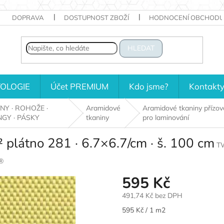
DOPRAVA
DOSTUPNOST ZBOŽÍ
HODNOCENÍ OBCHODU
HLEDAT
OLOGIE
Účet PREMIUM
Kdo jsme?
Kontakt
NY · ROHOŽE ·
Aramidové
Aramidové tkaniny přízov
GY · PÁSKY
tkaniny
pro laminování
 plátno 281 · 6.7×6.7/cm · š. 100 cm
T
®
595 Kč
491,74 Kč bez DPH
Měrná
595 Kč / 1 m2
cena: