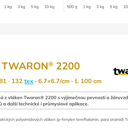
1 kg
3 kg
5 kg
10 kg
500 g
1 kg
3 kg
5 kg
10
a
TWARON
2200
®
281 ·
132
tex
· 6.7×6.7/cm · š. 100 cm
á z vláken Twaron® 2200 s výjimečnou pevností a žáruvz
ů a další technické i průmyslové aplikace.
atických polyamidových vláken (p-fenylen tereftalamin, para aramid) 