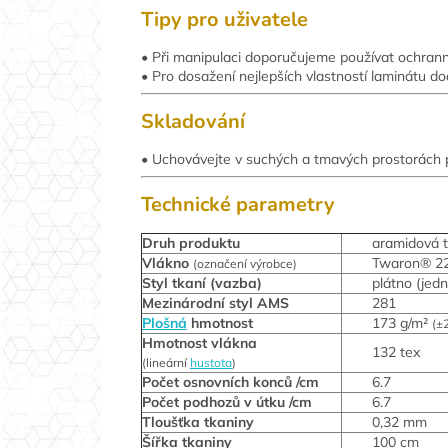
Tipy pro uživatele
• Při manipulaci doporučujeme používat ochrann
• Pro dosažení nejlepších vlastností laminátu 
Skladování
• Uchovávejte v suchých a tmavých prostorách př
Technické parametry
Druh produktu
aramidová 
Vlákno
Twaron® 2
(označení výrobce)
Styl tkaní (vazba)
plátno (jed
Mezinárodní styl AMS
281
Plošná
hmotnost
173 g/m²
(±
Hmotnost vlákna
132 tex
(lineární
hustota
)
Počet osnovních konců /cm
6.7
Počet podhozů v útku /cm
6.7
Tloušťka tkaniny
0,32 mm
Šířka tkaniny
100 cm