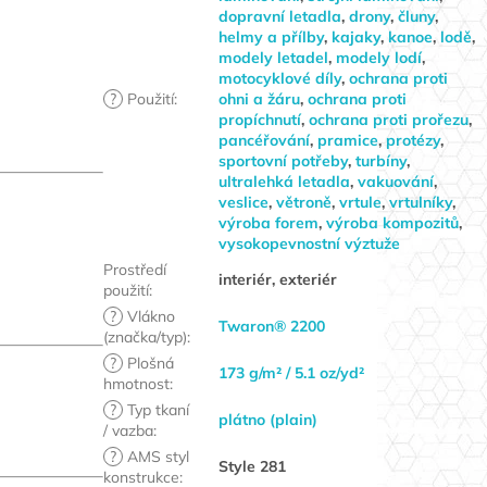
dopravní letadla
,
drony
,
čluny
,
helmy a přílby
,
kajaky
,
kanoe
,
lodě
,
modely letadel
,
modely lodí
,
motocyklové díly
,
ochrana proti
?
Použití
:
ohni a žáru
,
ochrana proti
propíchnutí
,
ochrana proti prořezu
,
pancéřování
,
pramice
,
protézy
,
sportovní potřeby
,
turbíny
,
ultralehká letadla
,
vakuování
,
veslice
,
větroně
,
vrtule
,
vrtulníky
,
výroba forem
,
výroba kompozitů
,
vysokopevnostní výztuže
Prostředí
interiér, exteriér
použití
:
?
Vlákno
Twaron® 2200
(značka/typ)
:
?
Plošná
173 g/m² / 5.1 oz/yd²
hmotnost
:
?
Typ tkaní
plátno (plain)
/ vazba
:
?
AMS styl
Style 281
konstrukce
: