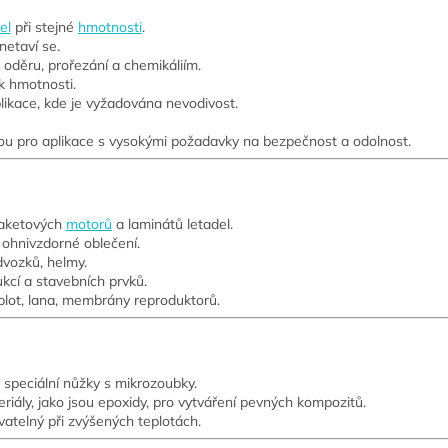
el
při stejné
hmotnosti
.
netaví se.
 oděru, prořezání a chemikáliím.
k hmotnosti.
likace, kde je vyžadována nevodivost.
ou pro aplikace s vysokými požadavky na bezpečnost a odolnost.
 raketových
motorů
a laminátů letadel.
, ohnivzdorné oblečení.
vozků, helmy.
ukcí a stavebních prvků.
lot, lana, membrány reproduktorů.
y speciální nůžky s mikrozoubky.
riály, jako jsou epoxidy, pro vytváření pevných kompozitů.
vatelný při zvýšených teplotách.