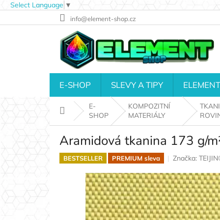
Select Language
▼
Přejít
info@element-shop.cz
na
obsah
E-SHOP
SLEVY A TIPY
ELEMENT
E-
KOMPOZITNÍ
TKANI
Domů
SHOP
MATERIÁLY
ROVIN
Aramidová tkanina 173 g/m²
Značka:
TEIJIN
BESTSELLER
PREMIUM sleva