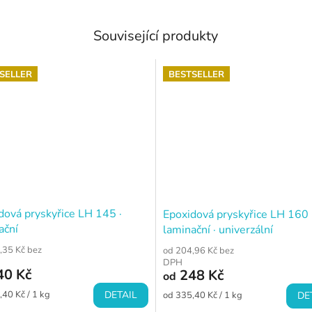
Související produkty
SELLER
BESTSELLER
dová pryskyřice LH 145 ·
Epoxidová pryskyřice LH 160 
ační
laminační · univerzální
,35 Kč bez
od 204,96 Kč bez
DPH
40 Kč
248 Kč
od
Měrná
,40 Kč / 1 kg
DETAIL
od 335,40 Kč / 1 kg
DE
cena: