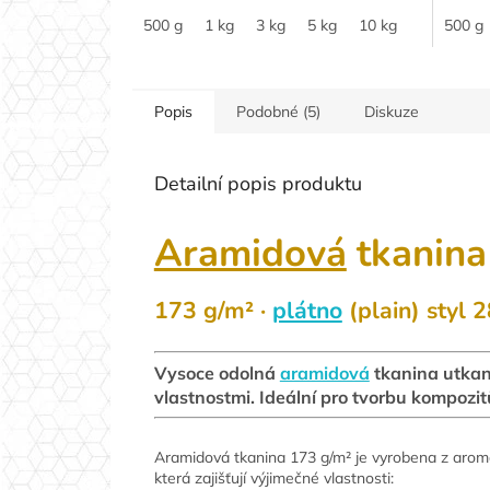
500 g
1 kg
3 kg
5 kg
10 kg
500 g
Popis
Podobné (5)
Diskuze
Detailní popis produktu
Aramidová
tkanin
173 g/m² ·
plátno
(plain) styl 
Vysoce odolná
aramidová
tkanina utkan
vlastnostmi. Ideální pro tvorbu kompozit
Aramidová tkanina 173 g/m² je vyrobena z arom
která zajišťují výjimečné vlastnosti: