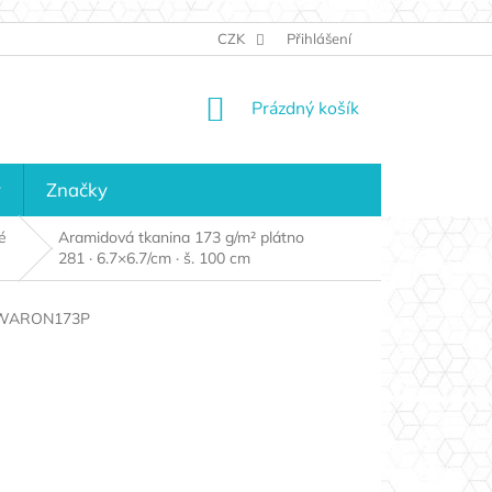
JAK NAKUPOVAT
KONTAKTY
CZK
Přihlášení
KDO JSME?
MAPA 
NÁKUPNÍ
Prázdný košík
KOŠÍK
y
Značky
é
Aramidová tkanina 173 g/m² plátno
281 · 6.7×6.7/cm · š. 100 cm
WARON173P