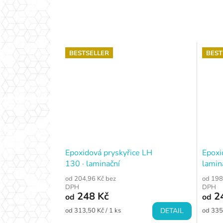
BESTSELLER
BEST
Epoxidová pryskyřice LH
Epoxi
130 · laminační
lamin
od 204,96 Kč bez
od 198
DPH
DPH
248 Kč
2
od
od
Měrná
Měrná
od 313,50 Kč / 1 ks
DETAIL
od 335
cena:
cena: