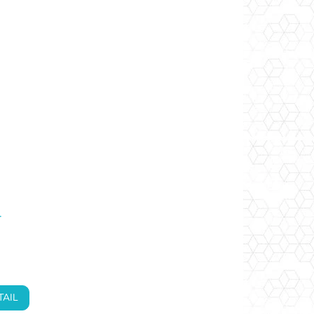
·
TAIL