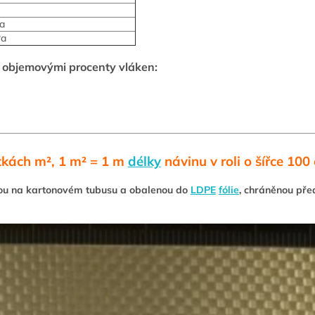
Pa
Pa
5 objemovými procenty vláken:
kách m², 1 m² =
1
m
délky
návinu v roli o šířce 100
tou na kartonovém tubusu a obalenou do
LDPE
fólie
, chráněnou pře