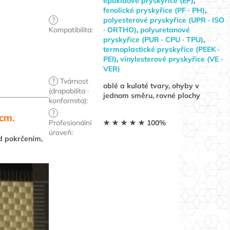
epoxidové pryskyřice (EP)
,
fenolické pryskyřice (PF · PH)
,
?
polyesterové pryskyřice (UPR · ISO
Kompatibilita
:
· ORTHO)
,
polyuretanové
pryskyřice (PUR · CPU · TPU)
,
termoplastické pryskyřice (PEEK ·
PEI)
,
vinylesterové pryskyřice (VE ·
VER)
?
Tvárnost
oblé a kulaté tvary, ohyby v
(drapabilita ·
jednom směru, rovné plochy
konformita)
:
?
 cm.
Profesionální
★ ★ ★ ★ ★ 100%
úroveň
:
d pokrčením,