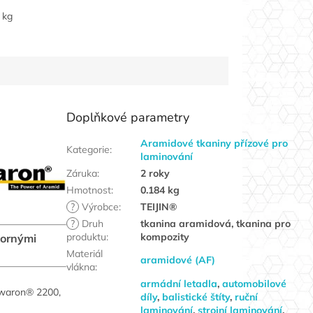
 kg
Doplňkové parametry
Aramidové tkaniny přízové pro
Kategorie
:
laminování
Záruka
:
2 roky
Hmotnost
:
0.184 kg
?
Výrobce
:
TEIJIN®
?
Druh
tkanina aramidová, tkanina pro
produktu
:
kompozity
dornými
Materiál
aramidové (AF)
vlákna
:
armádní letadla
,
automobilové
Twaron® 2200,
díly
,
balistické štíty
,
ruční
laminování
,
strojní laminování
,