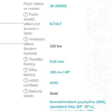
Počet vláken
3K (f3000)
ve svazku
:
?
Počet
svazků
vláken /cm
6.7×6.7
(osnova ×
útek)
:
?
Hmotnost
vlákna
132 tex
(lineární
hustota)
:
?
Tloušťka
0,32 mm
tkaniny
:
?
Šířka
100 cm / 40"
tkaniny
:
?
AERO
ANO
certifikát
:
?
Barevný
žlutá
odstín
:
bismaleimidové pryskyřice (BMI)
,
epoxidové laky (EP · EP-L)
,