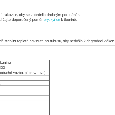
é rukavice, aby se zabránilo drobným poraněním.
dodržujte doporučený poměr
pryskyřice
k tkanině.
i stabilní teplotě navinuté na tubusu, aby nedošlo k degradaci vláken.
tkanina
200
noduchá vazba, plain weave)
2)