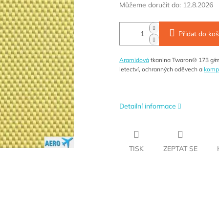
Můžeme doručit do:
12.8.2026
Přidat do koš
Aramidová
tkanina Twaron® 173 g/m
letectví, ochranných oděvech a
kompo
Detailní informace
TISK
ZEPTAT SE