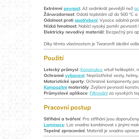
Extrémní
pevnost
: Až sedmkrát pevnější než
oc
Žáruvzdornost
: Odolá teplotám až do 500 °C a 
Odolnost proti
opotřebení
: Vysoce odolná proti
Nízká hmotnost
: Nabízí vysoký poměr pevnosti 
Elektricky nevodivý materiál
: Bezpečný pro ap
Díky těmto vlastnostem je Twaron® ideální volb
Použití
Letecký průmysl
:
Konstrukce
vrtulí helikoptér,
Ochranné
vybavení
: Neprůstřelné vesty, helmy
Motoristické sporty
: Ochranné komponenty pod
Kompozitní
materiály
: Zvýšení pevnosti konstr
Průmyslové aplikace
:
Filtrování
za vysokých tep
Pracovní postup
Stříhání a tváření
: Pro stříhání jsou doporučen
Laminace
: Lze snadno kombinovat s jinými mate
Tepelné zpracování
: Materiál je snadno opraco