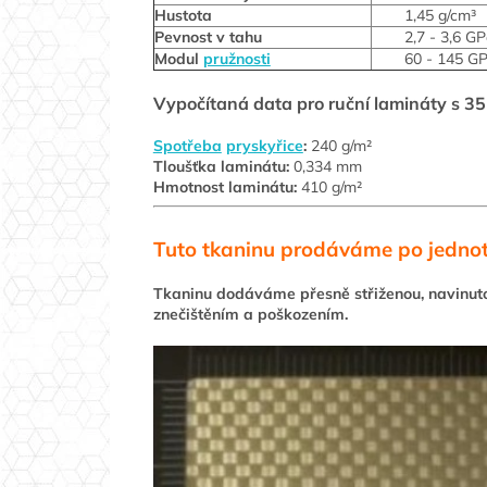
Hustota
1,45 g/cm³
Pevnost v tahu
2,7 - 3,6 G
Modul
pružnosti
60 - 145 G
Vypočítaná data pro ruční lamináty s 3
Spotřeba
pryskyřice
:
240 g/m²
T
loušťka laminátu:
0,334 mm
Hmotnost laminátu:
410 g/m²
Tuto tkaninu prodáváme po jednot
Tkaninu dodáváme přesně střiženou, navinu
znečištěním a poškozením.