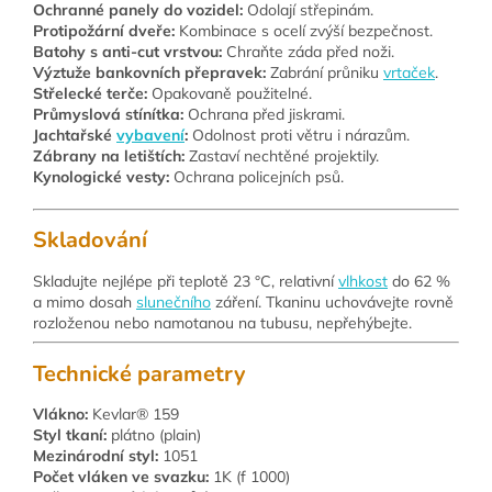
Ochranné panely do vozidel:
Odolají střepinám.
Protipožární dveře:
Kombinace s ocelí zvýší bezpečnost.
Batohy s anti-cut vrstvou:
Chraňte záda před noži.
Výztuže bankovních přepravek:
Zabrání průniku
vrtaček
.
Střelecké terče:
Opakovaně použitelné.
Průmyslová stínítka:
Ochrana před jiskrami.
Jachtařské
vybavení
:
Odolnost proti větru i nárazům.
Zábrany na letištích:
Zastaví nechtěné projektily.
Kynologické vesty:
Ochrana policejních psů.
Skladování
Skladujte nejlépe při teplotě 23 °C, relativní
vlhkost
do 62 %
a mimo dosah
slunečního
záření. Tkaninu uchovávejte rovně
rozloženou nebo namotanou na tubusu, nepřehýbejte.
Technické parametry
Vlákno:
Kevlar® 159
Styl tkaní:
plátno (plain)
Mezinárodní styl:
1051
Počet vláken ve svazku:
1K (f 1000)