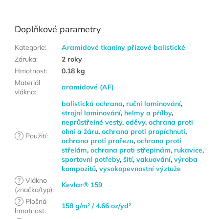
Doplňkové parametry
Kategorie
:
Aramidové tkaniny přízové balistické
Záruka
:
2 roky
Hmotnost
:
0.18 kg
Materiál
aramidové (AF)
vlákna
:
balistická ochrana
,
ruční laminování
,
strojní laminování
,
helmy a přílby
,
neprůstřelné vesty
,
oděvy
,
ochrana proti
ohni a žáru
,
ochrana proti propíchnutí
,
?
Použití
:
ochrana proti prořezu
,
ochrana proti
střelám
,
ochrana proti střepinám
,
rukavice
,
sportovní potřeby
,
šití
,
vakuování
,
výroba
kompozitů
,
vysokopevnostní výztuže
?
Vlákno
Kevlar® 159
(značka/typ)
:
?
Plošná
158 g/m² / 4.66 oz/yd²
hmotnost
: