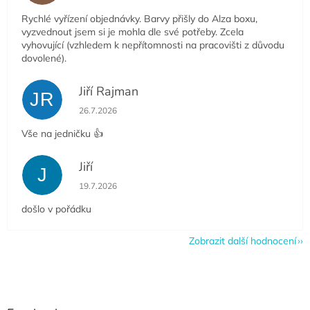
Rychlé vyřízení objednávky. Barvy přišly do Alza boxu,
vyzvednout jsem si je mohla dle své potřeby. Zcela
vyhovující (vzhledem k nepřítomnosti na pracovišti z důvodu
dovolené).
Jiří Rajman
JR
Hodnocení obchodu je 5 z 5 hvězdiček.
26.7.2026
Vše na jedničku 👍
Jiří
J
Hodnocení obchodu je 5 z 5 hvězdiček.
19.7.2026
došlo v pořádku
Zobrazit další hodnocení
Z
á
p