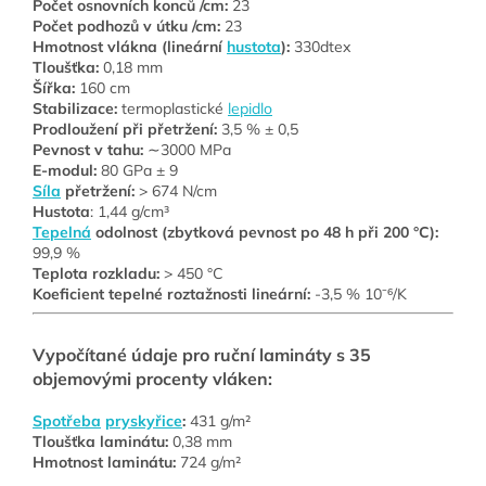
Počet osnovních konců /cm:
23
Počet podhozů v útku /cm:
23
Hmotnost vlákna (lineární
hustota
):
330dtex
Tloušťka:
0,18 mm
Šířka:
160 cm
Stabilizace:
termoplastické
lepidlo
Prodloužení při přetržení:
3,5 % ± 0,5
Pevnost v tahu:
∼3000 MPa
E-modul:
80 GPa ± 9
Síla
přetržení:
> 674 N/cm
Hustota
: 1,44 g/cm³
Tepelná
odolnost (zbytková pevnost po 48 h při 200 °C):
99,9 %
Teplota rozkladu:
> 450 °C
Koeficient tepelné roztažnosti lineární:
-3,5 % 10⁻⁶/K
Vypočítané údaje pro ruční lamináty s 35
objemovými procenty vláken:
Spotřeba
pryskyřice
:
431 g/m²
Tloušťka laminátu:
0,38 mm
Hmotnost laminátu:
724 g/m²