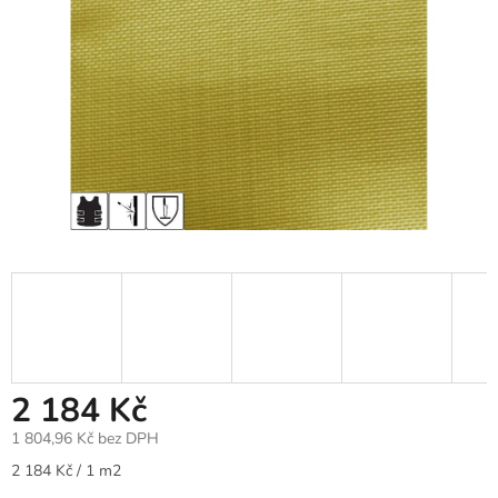
2 184 Kč
1 804,96 Kč bez DPH
Měrná
2 184 Kč / 1 m2
cena: