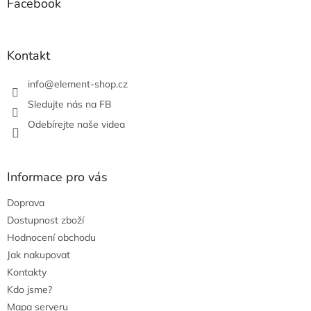
a
Facebook
t
í
Kontakt
info
@
element-shop.cz
Sledujte nás na FB
Odebírejte naše videa
Informace pro vás
Doprava
Dostupnost zboží
Hodnocení obchodu
Jak nakupovat
Kontakty
Kdo jsme?
Mapa serveru