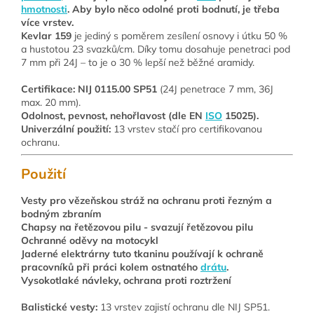
hmotnosti
. Aby bylo něco odolné proti bodnutí, je třeba
více vrstev.
Kevlar 159
je jediný s poměrem zesílení osnovy i útku 50 %
a hustotou 23 svazků/cm. Díky tomu dosahuje penetraci pod
7 mm při 24J – to je o 30 % lepší než běžné aramidy.
Certifikace: NIJ 0115.00 SP51
(24J penetrace 7 mm, 36J
max. 20 mm).
Odolnost, pevnost, nehořlavost (dle EN
ISO
15025).
Univerzální použití:
13 vrstev stačí pro certifikovanou
ochranu.
Použití
Vesty pro vězeňskou stráž na ochranu proti řezným a
bodným zbraním
Chapsy na řetězovou pilu - svazují řetězovou pilu
Ochranné oděvy na motocykl
Jaderné elektrárny tuto tkaninu používají k ochraně
pracovníků při práci kolem ostnatého
drátu
.
Vysokotlaké návleky, ochrana proti roztržení
Balistické vesty:
13 vrstev zajistí ochranu dle NIJ SP51.