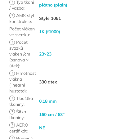
?
Typ tkaní
plátno (plain)
/ vazba
:
?
AMS styl
Style 1051
konstrukce
:
Počet vláken
1K (f1000)
ve svazku
:
?
Počet
svazků
vláken /cm
23×23
(osnova ×
útek)
:
?
Hmotnost
vlákna
330 dtex
(lineární
hustota)
:
?
Tloušťka
0,18 mm
tkaniny
:
?
Šířka
160 cm / 63"
tkaniny
:
?
AERO
NE
certifikát
:
?
Barevný