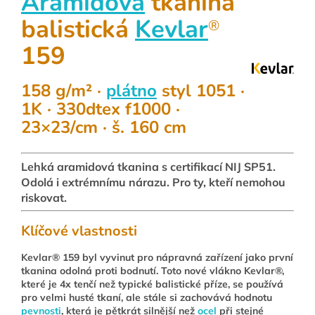
Aramidová
tkanina
balistická
Kevlar
®
159
158 g/m² ·
plátno
styl 1051 ·
1K · 330dtex f1000 ·
23×23/cm · š. 160 cm
Lehká aramidová tkanina s certifikací NIJ SP51.
Odolá i extrémnímu nárazu. Pro ty, kteří nemohou
riskovat.
Klíčové vlastnosti
Kevlar® 159 byl vyvinut pro nápravná zařízení jako první
tkanina odolná proti bodnutí. Toto nové vlákno Kevlar®,
které je 4x tenčí než typické balistické příze, se používá
pro velmi husté tkaní, ale stále si zachovává hodnotu
pevnosti
, která je pětkrát silnější než
ocel
při stejné