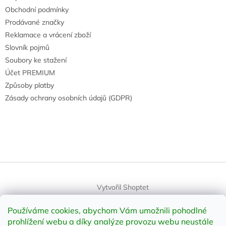
Obchodní podmínky
Prodávané značky
Reklamace a vrácení zboží
Slovník pojmů
Soubory ke stažení
Účet PREMIUM
Způsoby platby
Zásady ochrany osobních údajů (GDPR)
Vytvořil Shoptet
Používáme cookies, abychom Vám umožnili pohodlné
Copyright 2026
element-shop.cz
. Všechna práva vyhrazena.
prohlížení webu a díky analýze provozu webu neustále