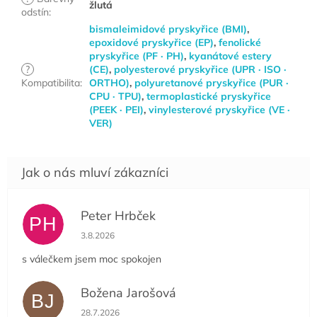
žlutá
odstín
:
bismaleimidové pryskyřice (BMI)
,
epoxidové pryskyřice (EP)
,
fenolické
pryskyřice (PF · PH)
,
kyanátové estery
?
(CE)
,
polyesterové pryskyřice (UPR · ISO ·
Kompatibilita
:
ORTHO)
,
polyuretanové pryskyřice (PUR ·
CPU · TPU)
,
termoplastické pryskyřice
(PEEK · PEI)
,
vinylesterové pryskyřice (VE ·
VER)
Peter Hrbček
PH
Hodnocení obchodu je 5 z 5 hvězdiček.
3.8.2026
s válečkem jsem moc spokojen
Božena Jarošová
BJ
Hodnocení obchodu je 5 z 5 hvězdiček.
28.7.2026