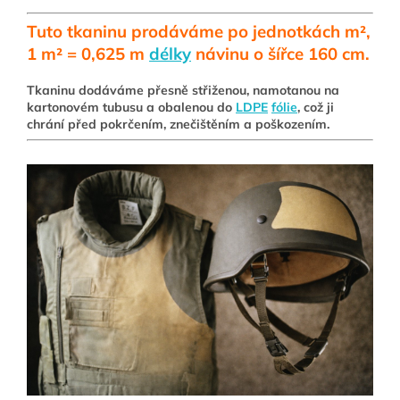
Tuto tkaninu prodáváme po jednotkách m²,
1 m² = 0,625 m
délky
návinu o šířce 160 cm.
Tkaninu dodáváme přesně střiženou, namotanou na
kartonovém tubusu a obalenou do
LDPE
fólie
, což ji
chrání před pokrčením, znečištěním a poškozením.