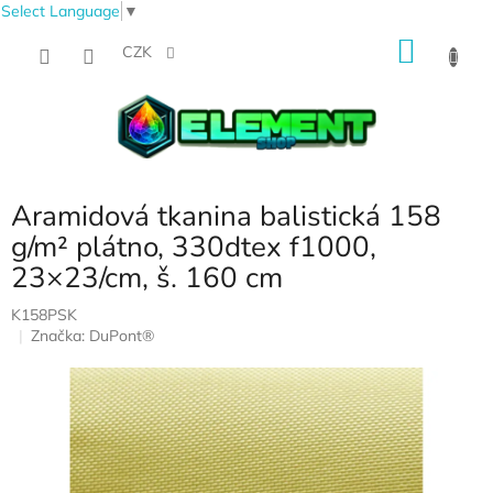
Select Language
▼
Přejít
NÁKU
na
CZK
obsah
KOŠÍK
Aramidová tkanina balistická 158
g/m² plátno, 330dtex f1000,
23×23/cm, š. 160 cm
K158PSK
Značka:
DuPont®