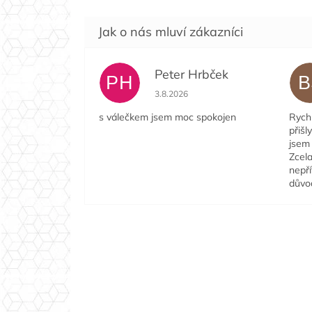
Peter Hrbček
PH
B
Hodnocení obchodu je 5 z 5 hvězdi
3.8.2026
s válečkem jsem moc spokojen
Rychl
přišl
jsem 
Zcela
nepří
důvo
Z
á
p
a
t