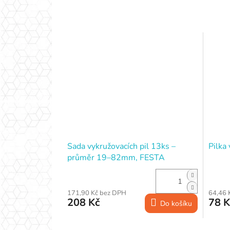
Sada vykružovacích pil 13ks –
Pilka
průměr 19–82mm, FESTA
171,90 Kč bez DPH
64,46 
208 Kč
78 K
Do košíku