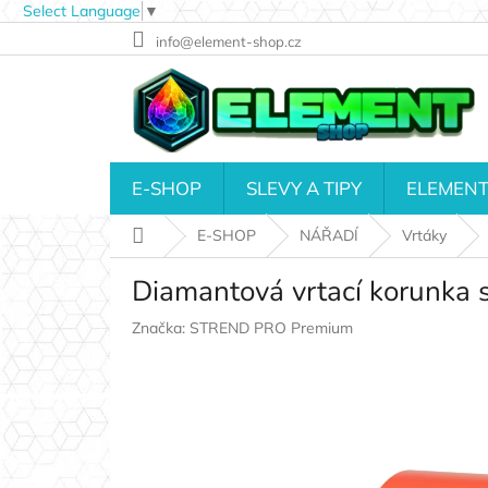
Select Language
▼
Přejít
info@element-shop.cz
na
obsah
E-SHOP
SLEVY A TIPY
ELEMENT
Domů
E-SHOP
NÁŘADÍ
Vrtáky
Diamantová vrtací korunk
Značka:
STREND PRO Premium