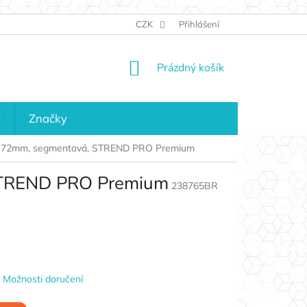
JAK NAKUPOVAT
KONTAKTY
CZK
Přihlášení
KDO JSME?
MAPA 
NÁKUPNÍ
Prázdný košík
KOŠÍK
y
Značky
ou, 72mm, segmentová, STREND PRO Premium
 STREND PRO Premium
238765BR
Možnosti doručení