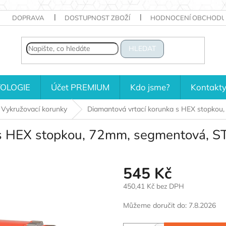
DOPRAVA
DOSTUPNOST ZBOŽÍ
HODNOCENÍ OBCHODU
HLEDAT
OLOGIE
Účet PREMIUM
Kdo jsme?
Kontakt
Vykružovací korunky
Diamantová vrtací korunka s HEX stopk
a s HEX stopkou, 72mm, segmentová,
545 Kč
450,41 Kč bez DPH
Měrná
Můžeme doručit do:
7.8.2026
cena: