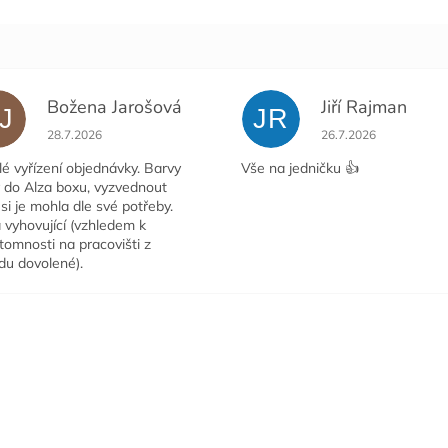
Božena Jarošová
Jiří Rajman
J
JR
ček.
Hodnocení obchodu je 5 z 5 hvězdiček.
Hodnocení obchodu j
28.7.2026
26.7.2026
é vyřízení objednávky. Barvy
Vše na jedničku 👍
y do Alza boxu, vyzvednout
si je mohla dle své potřeby.
 vyhovující (vzhledem k
tomnosti na pracovišti z
du dovolené).