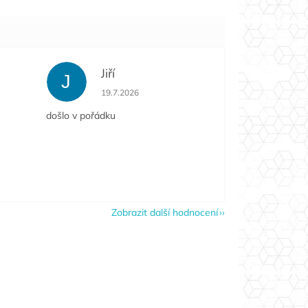
Jiří
J
e 5 z 5 hvězdiček.
Hodnocení obchodu je 5 z 5 hvězdiček.
19.7.2026
došlo v pořádku
Zobrazit další hodnocení