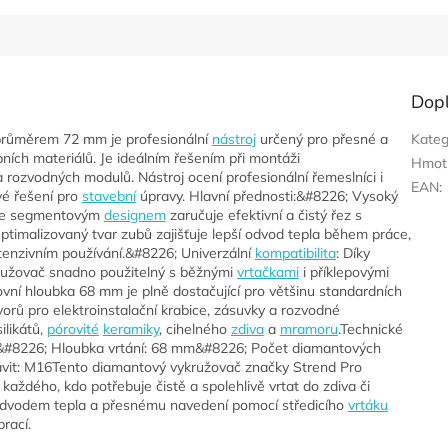
Dop
průměrem 72 mm je profesionální
nástroj
určený pro přesné a
Kateg
ních materiálů. Je ideálním řešením při montáži
Hmot
a rozvodných modulů. Nástroj ocení profesionální řemeslníci i
EAN
:
ivé řešení pro
stavební
úpravy. Hlavní přednosti:&#8226; Vysoký
 se segmentovým
designem
zaručuje efektivní a čistý řez s
timalizovaný tvar zubů zajišťuje lepší odvod tepla během práce,
ntenzivním používání.&#8226; Univerzální
kompatibilita
: Díky
ružovač snadno použitelný s běžnými
vrtačkami
i příklepovými
vní hloubka 68 mm je plně dostačující pro většinu standardních
vorů pro elektroinstalační krabice, zásuvky a rozvodné
silikátů,
pórovité
keramiky
, cihelného
zdiva
a
mramoru
.Technické
#8226; Hloubka vrtání: 68 mm&#8226; Počet diamantových
vit: M16Tento diamantový vykružovač značky Strend Pro
aždého, kdo potřebuje čistě a spolehlivě vrtat do zdiva či
 odvodem tepla a přesnému navedení pomocí středicího
vrtáku
prací.