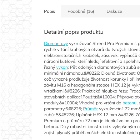
Popis
Podobné (16)
Diskuze
Detailní popis produktu
Diamantový
vykružovač Strend Pro Premium s 
rychlé vrtání kruhových otvorů do tvrdých staveb
elektroinstalačních krabiček, zásuvek, vypínačů 
nároční kutilové, kteří hledají efektivní a spolehl
řezný
výkon
: Pět odolných diamantových zubů
minimální námahou.&#8226; Dlouhá životnost: Op
což výrazně prodlužuje životnost korunky i při i
závitu M16 a hexagonální stopce HEX 12 je vyk
vrtačkami.&#8226; Praktická hloubka řezu: Praco
stavebních aplikací.Použití:&#10004; Příprava ot
moduly.&#10004; Vhodné pro vrtání do
betonu
, 
parametry:&#8226;
Průměr
vykružování: 72 mm&
zubů: 5&#8226; Upínání: HEX 12 mm &#8226; Zá
Premium o průměru 72 mm je ideální volbou pro k
betonu. Díky robustní konstrukci s vylepšeným
zajistí plynulý průběh vašich elektroinstalačních 