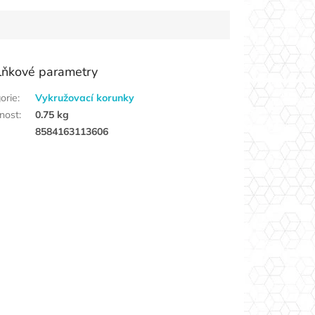
lňkové parametry
orie
:
Vykružovací korunky
nost
:
0.75 kg
8584163113606