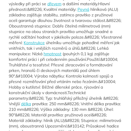
výsledky při práci se
dřevem
a dalšími materiály.Hlavní
přednosti:&#8226; Kvalitní materiály:
Pevná
hliníková (ALU)
základna zajišťuje stabilitu, zatímco pravítko z pružinové
oceli garantuje dlouhou životnost a tvarovou stálost.&#8226;
Oboustranná stupnice: Dobře čitelná milimetrová (mm)
stupnice na obou stranách pravítka umožňuje snadné a
rychlé odčítání hodnot v jakékoliv poloze.&#8226; Všestranné
měření:
Konstrukce
úhelníku umožňuje pohodlné měření jak
vnitřních, tak i vnějších rozměrů a úhlů.&#8226; Lehká
manipulace: Nízká
hmotnost
(pouhých 0,1 kg) zajišťuje
komfortní práci i při celodenním používání.Použití:&#10004;
Truhlářství a tesařství: Přesné zkracování a formátování
prken, hranolů či deskových materiálů pod úhlem
90°.&#10004; Výroba nábytku: Kontrola kolmosti spojů a
přesné rozměřování před vrtáním nebo řezáním.&#10004;
Hobby a kutilství: Běžné dílenské práce, rýsování a
konstrukční úkoly v domácnosti.Technické
parametry:&#8226; Typ: truhlářský příložný úhelník &#8226;
Vnější
délka
pravítka: 250 mm&#8226; Vnitřní délka pravítka:
210 mm&#8226; Výška základny: 130 mm &#8226; Úhel:
90°&#8226; Materiál pravítka: pružinová ocel&#8226;
Materiál základny: hliník (ALU)&#8226; Stupnice: milimetrová
(mm), oboustranná Upozornění:&#10142; Průsakové hadice