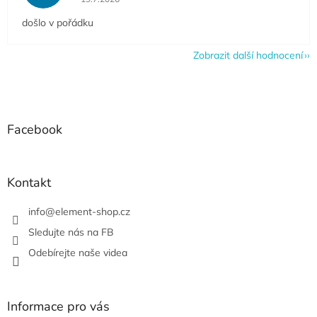
došlo v pořádku
Zobrazit další hodnocení
Z
á
p
a
Facebook
t
í
Kontakt
info
@
element-shop.cz
Sledujte nás na FB
Odebírejte naše videa
Informace pro vás