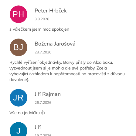
Peter Hrbček
PH
Hodnocení obchodu je 5 z 5 hvězdiček.
3.8.2026
s válečkem jsem moc spokojen
Božena Jarošová
BJ
Hodnocení obchodu je 5 z 5 hvězdiček.
28.7.2026
Rychlé vyřízení objednávky. Barvy přišly do Alza boxu,
vyzvednout jsem si je mohla dle své potřeby. Zcela
vyhovující (vzhledem k nepřítomnosti na pracovišti z důvodu
dovolené).
Jiří Rajman
JR
Hodnocení obchodu je 5 z 5 hvězdiček.
26.7.2026
Vše na jedničku 👍
Jiří
J
Hodnocení obchodu je 5 z 5 hvězdiček.
19.7.2026