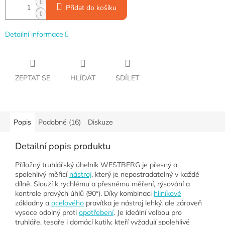
Přidat do košíku
Detailní informace
ZEPTAT SE
HLÍDAT
SDÍLET
Popis
Podobné (16)
Diskuze
Detailní popis produktu
Příložný truhlářský úhelník WESTBERG je přesný a
spolehlivý měřicí
nástroj
, který je nepostradatelný v každé
dílně. Slouží k rychlému a přesnému měření, rýsování a
kontrole pravých úhlů (90°). Díky kombinaci
hliníkové
základny a
ocelového
pravítka je nástroj lehký, ale zároveň
vysoce odolný proti
opotřebení
. Je ideální volbou pro
truhláře, tesaře i domácí kutily, kteří vyžadují spolehlivé