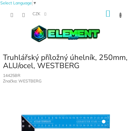
Select Language
▼
Přejít
NÁKU
na
CZK
obsah
KOŠÍK
Truhlářský příložný úhelník, 250mm,
ALU/ocel, WESTBERG
14425BR
Značka:
WESTBERG