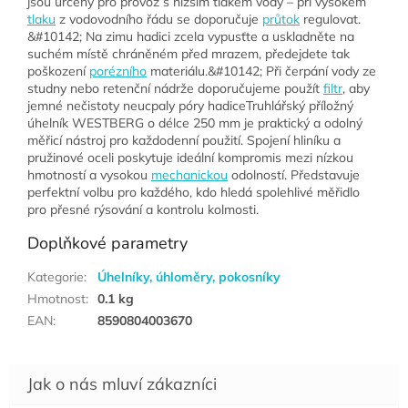
jsou určeny pro provoz s nižším tlakem vody – při vysokém
tlaku
z vodovodního řádu se doporučuje
průtok
regulovat.
&#10142; Na zimu hadici zcela vypusťte a uskladněte na
suchém místě chráněném před mrazem, předejdete tak
poškození
porézního
materiálu.&#10142; Při čerpání vody ze
studny nebo retenční nádrže doporučujeme použít
filtr
, aby
jemné nečistoty neucpaly póry hadiceTruhlářský příložný
úhelník WESTBERG o délce 250 mm je praktický a odolný
měřicí nástroj pro každodenní použití. Spojení hliníku a
pružinové oceli poskytuje ideální kompromis mezi nízkou
hmotností a vysokou
mechanickou
odolností. Představuje
perfektní volbu pro každého, kdo hledá spolehlivé měřidlo
pro přesné rýsování a kontrolu kolmosti.
Doplňkové parametry
Kategorie
:
Úhelníky, úhloměry, pokosníky
Hmotnost
:
0.1 kg
EAN
:
8590804003670