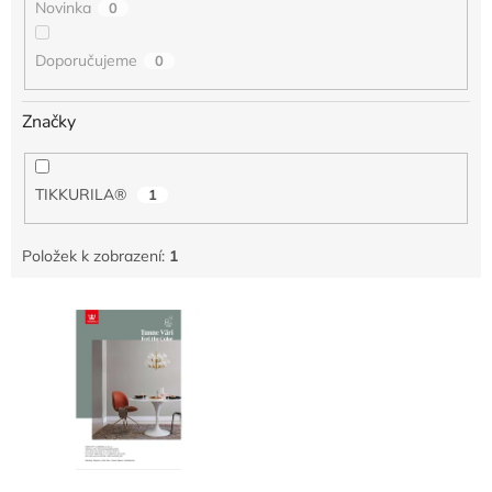
Novinka
0
Doporučujeme
0
Značky
TIKKURILA®
1
Položek k zobrazení:
1
V
ý
p
i
s
p
r
o