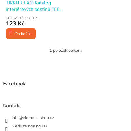
d
TIKKURILA® Katalog
u
interiérových odstínů FEEL
k
THE COLOR
101,65 Kč bez DPH
t
123 Kč
ů
Do košíku
1
položek celkem
O
v
l
Z
á
á
d
p
a
a
Facebook
c
t
í
í
p
r
Kontakt
v
k
info
@
element-shop.cz
y
v
Sledujte nás na FB
ý