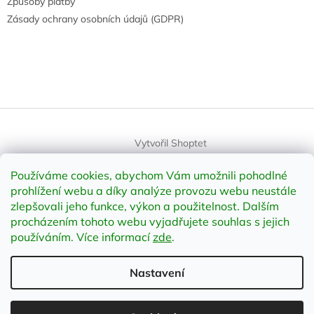
Způsoby platby
Zásady ochrany osobních údajů (GDPR)
Vytvořil Shoptet
Používáme cookies, abychom Vám umožnili pohodlné
Copyright 2026
element-shop.cz
. Všechna práva vyhrazena.
prohlížení webu a díky analýze provozu webu neustále
Upravit nastavení cookies
zlepšovali jeho funkce, výkon a použitelnost
.
Dalším
procházením tohoto webu vyjadřujete souhlas s jejich
používáním. Více informací
zde
.
Odstoupit od smlouvy
Nastavení
;