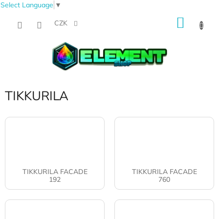
Select Language
▼
Přejít
NÁKU
na
CZK
obsah
KOŠÍK
TIKKURILA
TIKKURILA FACADE
TIKKURILA FACADE
192
760