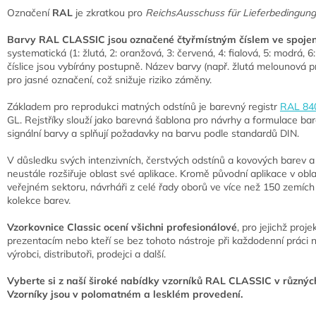
Označení
RAL
je zkratkou pro
ReichsAusschuss für Lieferbedingun
Barvy RAL CLASSIC jsou označené čtyřmístným číslem ve spojen
systematická (1: žlutá, 2: oranžová, 3: červená, 4: fialová, 5: modrá, 6:
číslice jsou vybírány postupně. Název barvy (např. žlutá melounová 
pro jasné označení, což snižuje riziko záměny.
Základem pro reprodukci matných odstínů je barevný registr
RAL 84
GL. Rejstříky slouží jako barevná šablona pro návrhy a formulace bar
signální barvy a splňují požadavky na barvu podle standardů DIN.
V důsledku svých intenzivních, čerstvých odstínů a kovových barev
neustále rozšiřuje oblast své aplikace. Kromě původní aplikace v obla
veřejném sektoru, návrháři z celé řady oborů ve více než 150 zemích
kolekce barev.
Vzorkovnice Classic ocení všichni profesionálové
, pro jejichž proj
prezentacím nebo kteří se bez tohoto nástroje při každodenní práci neo
výrobci, distributoři, prodejci a další.
Vyberte si z naší široké nabídky vzorníků RAL CLASSIC v různých
Vzorníky jsou v polomatném a lesklém provedení.