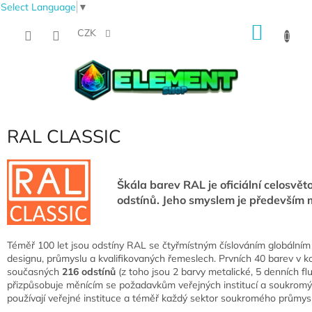
Select Language
▼
Přejít
NÁKU
na
CZK
obsah
KOŠÍK
RAL CLASSIC
Škála barev RAL je oficiální celosv
odstínů. Jeho smyslem je především 
Téměř 100 let jsou odstíny RAL se čtyřmístným číslováním globální
designu, průmyslu a kvalifikovaných řemeslech. Prvních 40 barev v k
současných
216 odstínů
(z toho jsou 2 barvy metalické, 5 denních f
přizpůsobuje měnícím se požadavkům veřejných institucí a soukromý
používají veřejné instituce a téměř každý sektor soukromého průmyslu