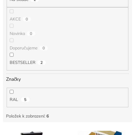
ů
AKCE
0
Novinka
0
Doporučujeme
0
BESTSELLER
2
Značky
RAL
5
Položek k zobrazení:
6
V