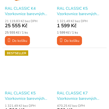
RAL CLASSIC K4
RAL CLASSIC K5
Vzorkovnice barevných
Vzorkovnice barevných
odstínů, polomat, DIN A4
odstínů, vějíř, lesk
21 119,83 Kč bez DPH
1 321,49 Kč bez DPH
v kroužkové vazbě
25 555 Kč
1 599 Kč
Měrná
Měrná
25 555 Kč / 1 ks
1 599 Kč / 1 ks
cena:
cena:
Do košíku
Do košíku
BESTSELLER
RAL CLASSIC K5
RAL CLASSIC K7
Vzorkovnice barevných
Vzorkovnice barevných
odstínů, vějíř, polomat
odstínů, lesk
1 321,49 Kč bez DPH
470,25 Kč bez DPH