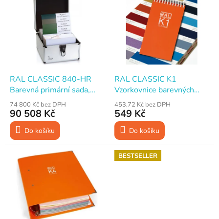
ý
p
i
s
p
r
o
d
RAL CLASSIC 840-HR
RAL CLASSIC K1
u
Barevná primární sada,
Vzorkovnice barevných
k
polomat, vzorník 216 karet
odstínů, lesk
74 800 Kč bez DPH
453,72 Kč bez DPH
t
v kufru, ISO 9000
90 508 Kč
549 Kč
ů
Do košíku
Do košíku
BESTSELLER