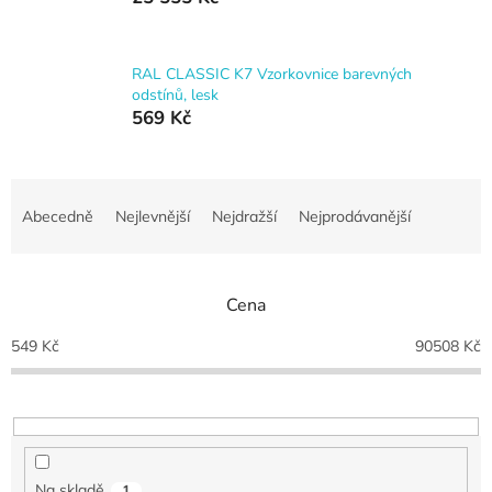
RAL CLASSIC K7 Vzorkovnice barevných
odstínů, lesk
569 Kč
Ř
a
Abecedně
Nejlevnější
Nejdražší
Nejprodávanější
z
e
n
Cena
í
p
549
Kč
90508
Kč
r
o
d
u
k
t
Na skladě
1