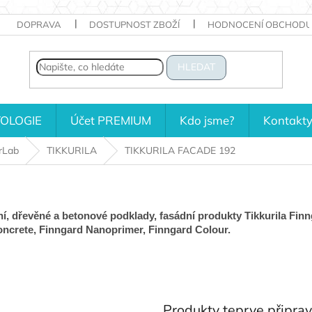
DOPRAVA
DOSTUPNOST ZBOŽÍ
HODNOCENÍ OBCHODU
HLEDAT
OLOGIE
Účet PREMIUM
Kdo jsme?
Kontakt
rLab
TIKKURILA
TIKKURILA FACADE 192
í, dřevěné a betonové podklady, fasádní produkty Tikkurila Finn
Concrete, Finngard Nanoprimer, Finngard Colour.
Produkty teprve připra