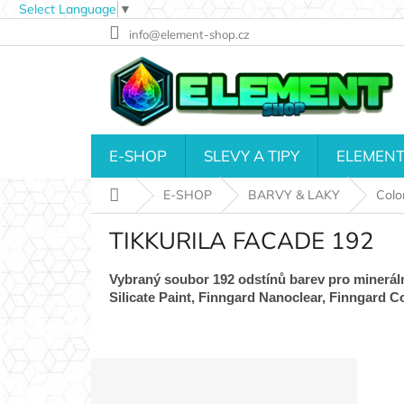
Select Language
▼
Přejít
info@element-shop.cz
na
obsah
E-SHOP
SLEVY A TIPY
ELEMENT
Domů
E-SHOP
BARVY & LAKY
Colo
TIKKURILA FACADE 192
Vybraný soubor 192 odstínů barev pro mineráln
Silicate Paint, Finngard Nanoclear, Finngard 
P
o
Přeskočit