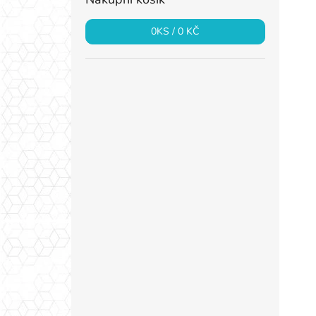
0
KS /
0 KČ