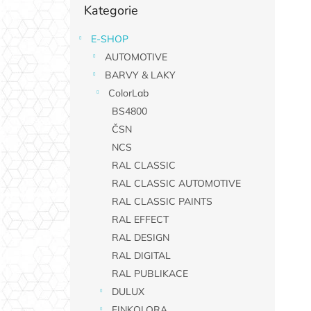
s
Kategorie
kategorie
t
r
E-SHOP
a
AUTOMOTIVE
n
n
BARVY & LAKY
í
ColorLab
p
BS4800
a
ČSN
n
NCS
e
RAL CLASSIC
l
RAL CLASSIC AUTOMOTIVE
RAL CLASSIC PAINTS
RAL EFFECT
RAL DESIGN
RAL DIGITAL
RAL PUBLIKACE
DULUX
FINKOLORA