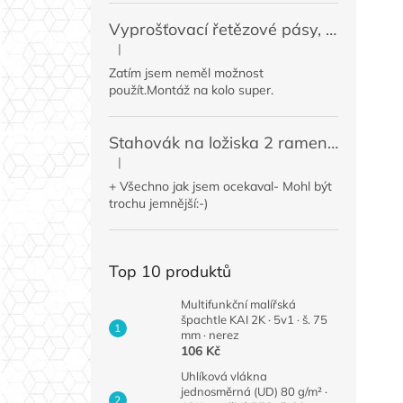
Vyprošťovací řetězové pásy, 2 ks
|
Hodnocení produktu je 5 z 5 hvězdiček.
Zatím jsem neměl možnost
použít.Montáž na kolo super.
Stahovák na ložiska 2 ramenný MINI 50 / 60 mm
|
Hodnocení produktu je 4 z 5 hvězdiček.
+ Všechno jak jsem ocekaval- Mohl být
trochu jemnější:-)
Top 10 produktů
Multifunkční malířská
špachtle KAI 2K · 5v1 · š. 75
mm · nerez
106 Kč
Uhlíková vlákna
jednosměrná (UD) 80 g/m² ·