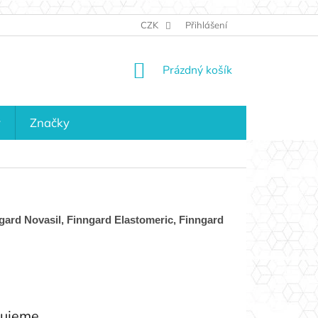
JAK NAKUPOVAT
KONTAKTY
CZK
Přihlášení
KDO JSME?
MAPA 
NÁKUPNÍ
Prázdný košík
KOŠÍK
y
Značky
gard Novasil, Finngard Elastomeric, Finngard
vujeme.