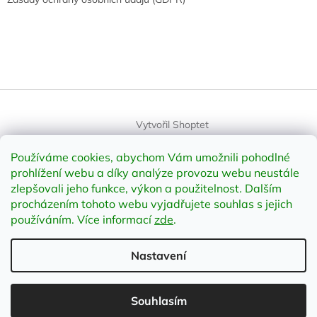
Vytvořil Shoptet
Používáme cookies, abychom Vám umožnili pohodlné
Copyright 2026
element-shop.cz
. Všechna práva vyhrazena.
prohlížení webu a díky analýze provozu webu neustále
Upravit nastavení cookies
zlepšovali jeho funkce, výkon a použitelnost
.
Dalším
procházením tohoto webu vyjadřujete souhlas s jejich
používáním. Více informací
zde
.
Odstoupit od smlouvy
Nastavení
;
Souhlasím