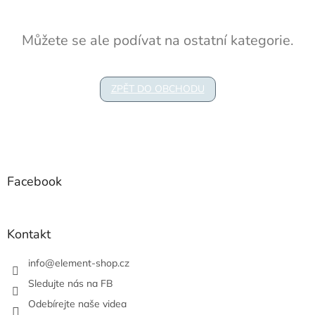
Můžete se ale podívat na ostatní kategorie.
ZPĚT DO OBCHODU
Z
á
p
a
Facebook
t
í
Kontakt
info
@
element-shop.cz
Sledujte nás na FB
Odebírejte naše videa