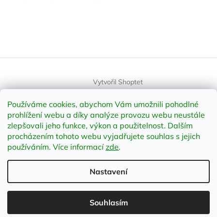
Vytvořil Shoptet
Používáme cookies, abychom Vám umožnili pohodlné
Copyright 2026
element-shop.cz
. Všechna práva vyhrazena.
prohlížení webu a díky analýze provozu webu neustále
Upravit nastavení cookies
zlepšovali jeho funkce, výkon a použitelnost
.
Dalším
procházením tohoto webu vyjadřujete souhlas s jejich
používáním. Více informací
zde
.
Odstoupit od smlouvy
Nastavení
;
Souhlasím