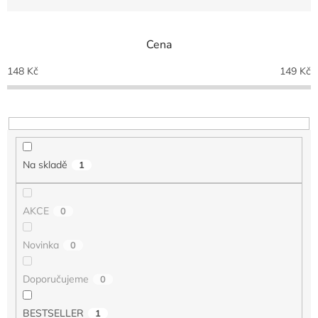
z
e
n
Cena
í
p
148
Kč
149
Kč
r
o
d
u
k
t
Na skladě
1
ů
AKCE
0
Novinka
0
Doporučujeme
0
BESTSELLER
1