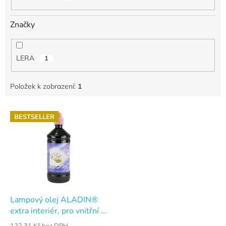
Značky
LERA
1
Položek k zobrazení:
1
V
BESTSELLER
ý
p
i
s
p
r
o
d
Lampový olej ALADIN®
u
extra interiér, pro vnitřní i
k
venkovní použití, 1 l
122,31 Kč bez DPH