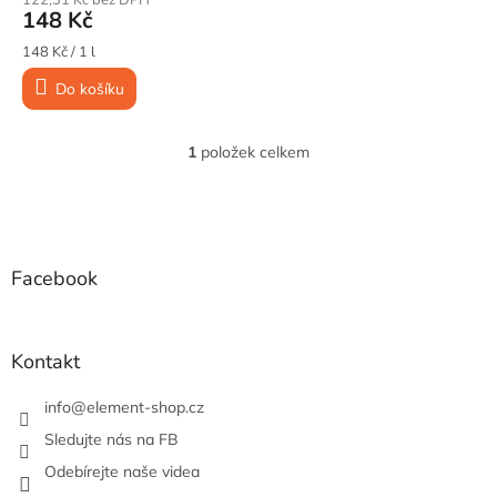
t
148 Kč
ů
Měrná
148 Kč / 1 l
cena:
Do košíku
1
položek celkem
O
v
l
Z
á
á
d
p
a
a
Facebook
c
t
í
í
p
r
Kontakt
v
k
info
@
element-shop.cz
y
v
Sledujte nás na FB
ý
Odebírejte naše videa
p