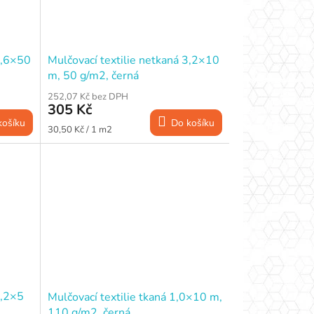
1,6×50
Mulčovací textilie netkaná 3,2×10
m, 50 g/m2, černá
252,07 Kč bez DPH
305 Kč
košíku
Do košíku
Měrná
30,50 Kč / 1 m2
cena:
3,2×5
Mulčovací textilie tkaná 1,0×10 m,
110 g/m2, černá