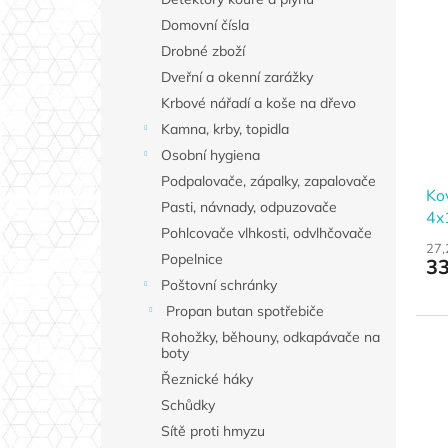
Domovní čísla
Drobné zboží
Dveřní a okenní zarážky
Krbové nářadí a koše na dřevo
Kamna, krby, topidla
Osobní hygiena
Podpalovače, zápalky, zapalovače
Ko
Pasti, návnady, odpuzovače
4x
Pohlcovače vlhkosti, odvlhčovače
E1
27,
Popelnice
33
Poštovní schránky
Propan butan spotřebiče
Rohožky, běhouny, odkapávače na
boty
Řeznické háky
Schůdky
Sítě proti hmyzu