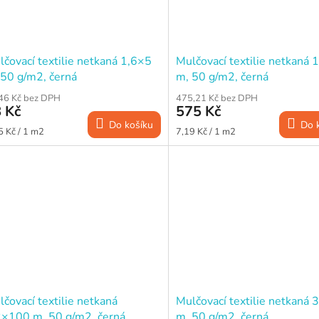
čovací textilie netkaná 1,6×5
Mulčovací textilie netkaná 
 50 g/m2, černá
m, 50 g/m2, černá
46 Kč bez DPH
475,21 Kč bez DPH
 Kč
575 Kč
Do košíku
Do 
ná
Měrná
5 Kč / 1 m2
7,19 Kč / 1 m2
a:
cena:
čovací textilie netkaná
Mulčovací textilie netkaná 
2×100 m, 50 g/m2, černá
m, 50 g/m2, černá