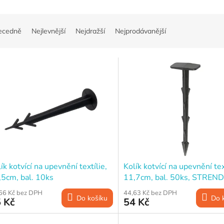
ecedně
Nejlevnější
Nejdražší
Nejprodávanější
ík kotvící na upevnění textílie,
Kolík kotvící na upevnění tex
,5cm, bal. 10ks
11,7cm, bal. 50ks, STREN
Garden
66 Kč bez DPH
44,63 Kč bez DPH
Do košíku
Do 
 Kč
54 Kč