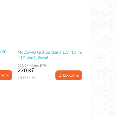
0×50
Mulčovací textilie tkaná 1,5×10 m,
110 g/m2, černá
223,14 Kč bez DPH
270 Kč
košíku
Do košíku
Měrná
18 Kč / 1 m2
cena: