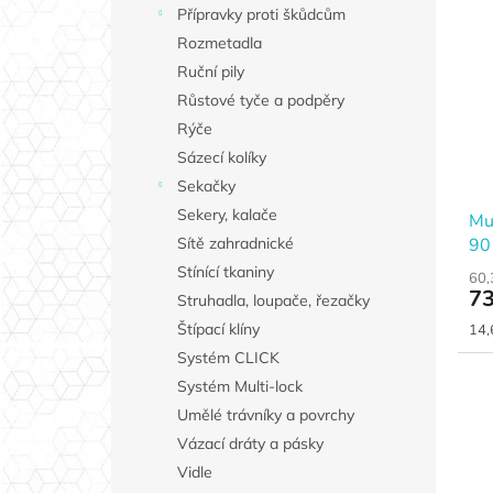
Přípravky proti škůdcům
Rozmetadla
Ruční pily
Růstové tyče a podpěry
Rýče
Sázecí kolíky
Sekačky
Sekery, kalače
Mul
90
Sítě zahradnické
Stínící tkaniny
60,
73
Struhadla, loupače, řezačky
Měr
Štípací klíny
14,
cen
Systém CLICK
Systém Multi-lock
Umělé trávníky a povrchy
Vázací dráty a pásky
Vidle