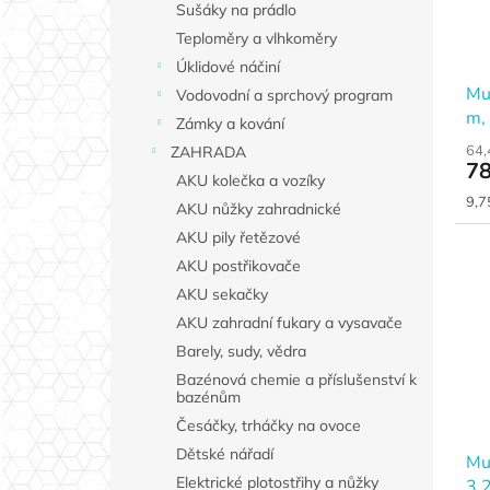
Sušáky na prádlo
Teploměry a vlhkoměry
Úklidové náčiní
Mul
Vodovodní a sprchový program
m,
Zámky a kování
64,
ZAHRADA
78
AKU kolečka a vozíky
Měr
9,7
AKU nůžky zahradnické
cen
AKU pily řetězové
AKU postřikovače
AKU sekačky
AKU zahradní fukary a vysavače
Barely, sudy, vědra
Bazénová chemie a příslušenství k
bazénům
Česáčky, trháčky na ovoce
Dětské nářadí
Mul
Elektrické plotostřihy a nůžky
3,