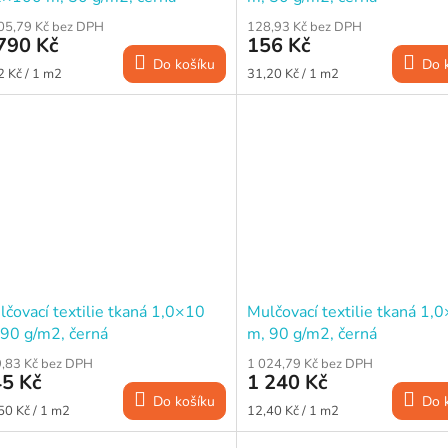
05,79 Kč bez DPH
128,93 Kč bez DPH
790 Kč
156 Kč
Do košíku
Do 
ná
Měrná
2 Kč / 1 m2
31,20 Kč / 1 m2
a:
cena:
čovací textilie tkaná 1,0×10
Mulčovací textilie tkaná 1,
 90 g/m2, černá
m, 90 g/m2, černá
,83 Kč bez DPH
1 024,79 Kč bez DPH
5 Kč
1 240 Kč
Do košíku
Do 
ná
Měrná
50 Kč / 1 m2
12,40 Kč / 1 m2
a:
cena: