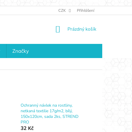
JAK NAKUPOVAT
KONTAKTY
CZK
Přihlášení
KDO JSME?
MAPA 
NÁKUPNÍ
Prázdný košík
KOŠÍK
y
Značky
Ochranný návlek na rostliny,
netkaná textilie 17g/m2, bílý,
150x120cm, sada 2ks, STREND
PRO
32 Kč