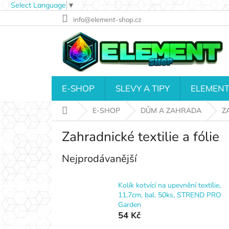
Select Language
▼
Přejít
info@element-shop.cz
na
obsah
E-SHOP
SLEVY A TIPY
ELEMENT
Domů
E-SHOP
DŮM A ZAHRADA
Z
Zahradnické textilie a fólie
Nejprodávanější
Kolík kotvící na upevnění textílie,
11,7cm, bal. 50ks, STREND PRO
Garden
54 Kč