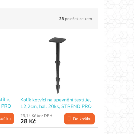
38
položek celkem
tílie,
Kolík kotvící na upevnění textílie,
D PRO
12,2cm, bal. 20ks, STREND PRO
Garden
23,14 Kč bez DPH
košíku
Do košíku
28 Kč