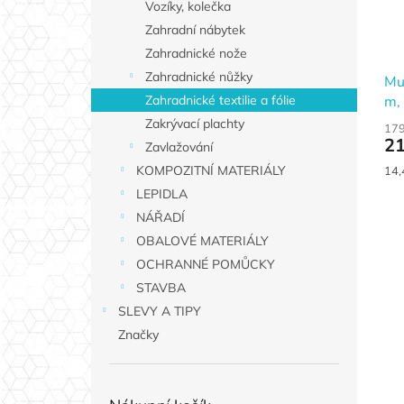
Vozíky, kolečka
Zahradní nábytek
Zahradnické nože
Zahradnické nůžky
Mul
m,
Zahradnické textilie a fólie
Zakrývací plachty
179
21
Zavlažování
Měr
KOMPOZITNÍ MATERIÁLY
14,
cen
LEPIDLA
NÁŘADÍ
OBALOVÉ MATERIÁLY
OCHRANNÉ POMŮCKY
STAVBA
SLEVY A TIPY
Značky