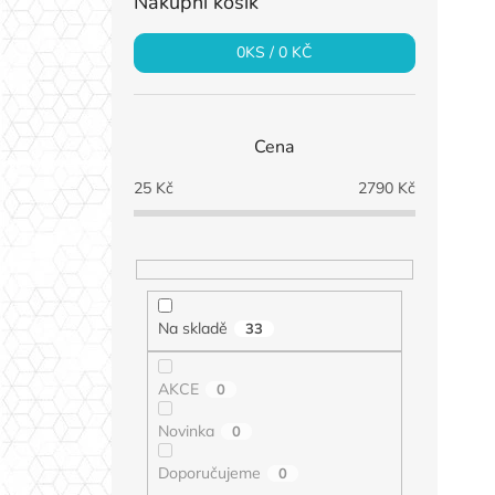
Nákupní košík
0
KS /
0 KČ
Cena
25
Kč
2790
Kč
Na skladě
33
AKCE
0
Novinka
0
Doporučujeme
0