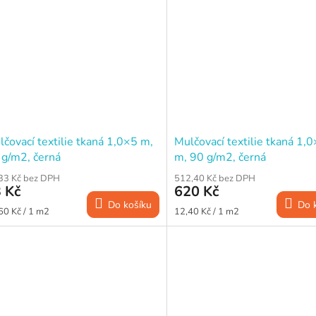
čovací textilie tkaná 1,0×5 m,
Mulčovací textilie tkaná 1,
 g/m2, černá
m, 90 g/m2, černá
33 Kč bez DPH
512,40 Kč bez DPH
 Kč
620 Kč
Do košíku
Do 
ná
Měrná
60 Kč / 1 m2
12,40 Kč / 1 m2
a:
cena: