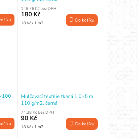
148,76 Kč bez DPH
180 Kč
košíku
Do košíku
Měrná
18 Kč / 1 m2
cena:
0×100
Mulčovací textilie tkaná 1,0×5 m,
110 g/m2, černá
74,38 Kč bez DPH
90 Kč
košíku
Do košíku
Měrná
18 Kč / 1 m2
cena: