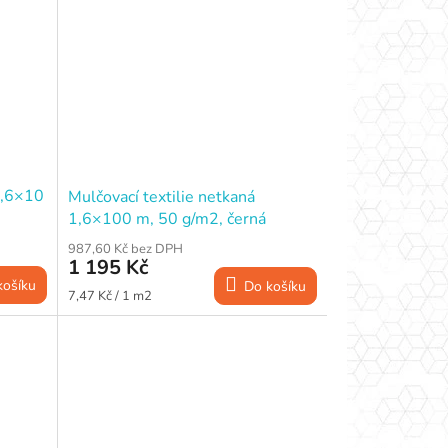
1,6×10
Mulčovací textilie netkaná
1,6×100 m, 50 g/m2, černá
987,60 Kč bez DPH
1 195 Kč
košíku
Do košíku
Měrná
7,47 Kč / 1 m2
cena: