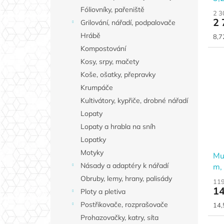
Fóliovníky, pařeniště
2 3
2 
Grilování, nářadí, podpalovače
Hrábě
Měr
8,7
cen
Kompostování
Kosy, srpy, mačety
Koše, ošatky, přepravky
Krumpáče
Kultivátory, kypřiče, drobné nářadí
Lopaty
Lopaty a hrabla na sníh
Lopatky
Motyky
Mul
Násady a adaptéry k nářadí
m,
Obruby, lemy, hrany, palisády
119
14
Ploty a pletiva
Postřikovače, rozprašovače
Měr
14,
cen
Prohazovačky, katry, síta