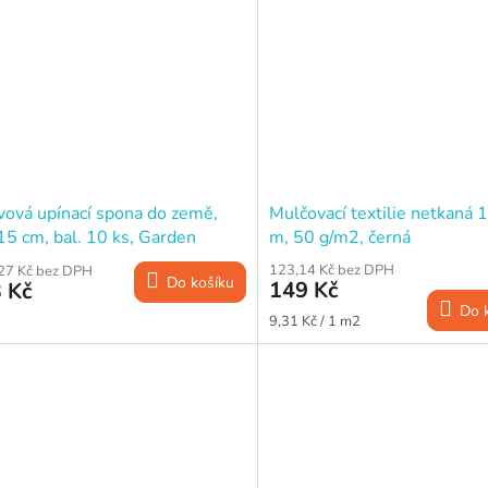
vová upínací spona do země,
Mulčovací textilie netkaná 
15 cm, bal. 10 ks, Garden
m, 50 g/m2, černá
202
123,14 Kč bez DPH
27 Kč bez DPH
Do košíku
149 Kč
 Kč
Do 
Měrná
9,31 Kč / 1 m2
cena: