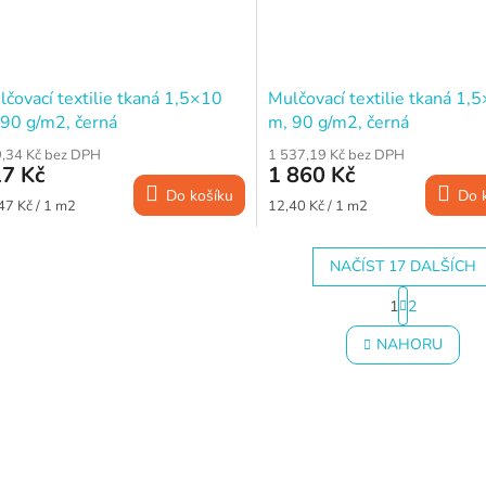
čovací textilie tkaná 1,5×10
Mulčovací textilie tkaná 1,
 90 g/m2, černá
m, 90 g/m2, černá
,34 Kč bez DPH
1 537,19 Kč bez DPH
7 Kč
1 860 Kč
Do košíku
Do 
ná
Měrná
47 Kč / 1 m2
12,40 Kč / 1 m2
a:
cena:
NAČÍST 17 DALŠÍCH
S
1
2
t
O
r
v
NAHORU
á
l
n
á
k
d
o
a
v
c
á
í
n
p
í