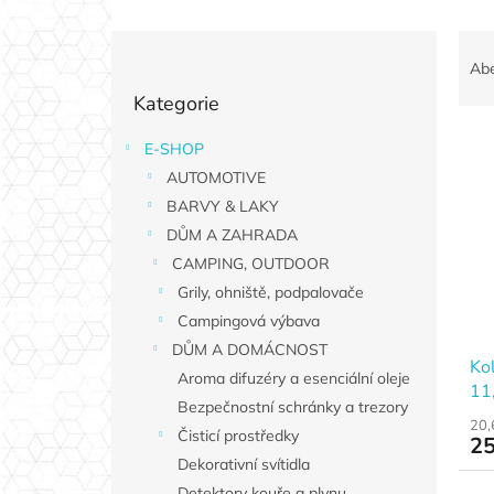
P
Ř
o
a
Ab
Přeskočit
s
z
Kategorie
kategorie
t
e
r
n
E-SHOP
V
a
í
AUTOMOTIVE
ý
n
p
p
n
BARVY & LAKY
r
i
í
o
DŮM A ZAHRADA
s
p
d
CAMPING, OUTDOOR
p
a
u
Grily, ohniště, podpalovače
r
n
k
Campingová výbava
o
e
t
d
DŮM A DOMÁCNOST
l
ů
Kol
u
Aroma difuzéry a esenciální oleje
11
k
Bezpečnostní schránky a trezory
t
20,
Čisticí prostředky
25
ů
Dekorativní svítidla
Detektory kouře a plynu