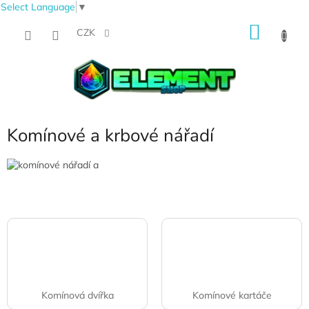
Select Language
▼
Přejít
NÁKU
na
CZK
obsah
KOŠÍK
Komínové a krbové nářadí
Komínová dvířka
Komínové kartáče