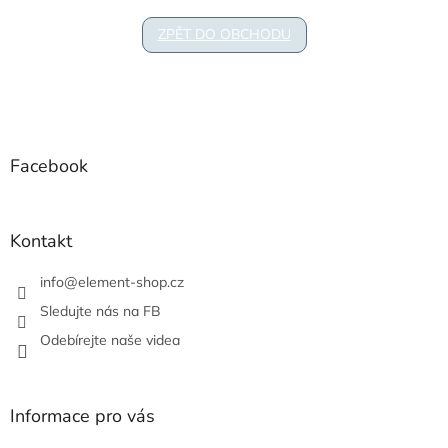
ZPĚT DO OBCHODU
Z
á
p
a
Facebook
t
í
Kontakt
info
@
element-shop.cz
Sledujte nás na FB
Odebírejte naše videa
Informace pro vás