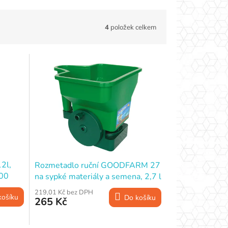
4
položek celkem
12l,
Rozmetadlo ruční GOODFARM 27
00
na sypké materiály a semena, 2,7 l
219,01 Kč bez DPH
košíku
Do košíku
265 Kč