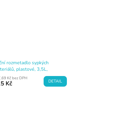
ční rozmetadlo sypkých
eriálů, plastové, 3,5L,
REND PRO Garden
,69 Kč bez DPH
DETAIL
5 Kč
O
v
l
á
d
a
c