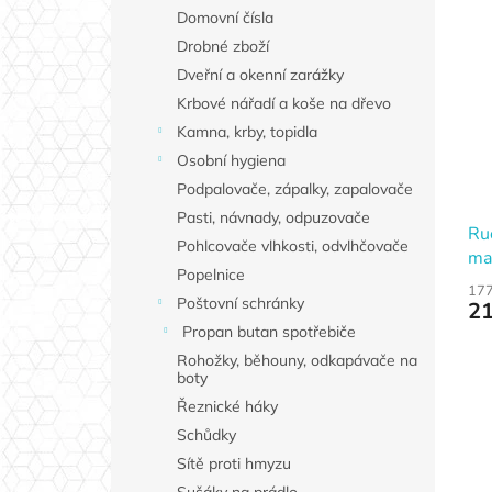
Domovní čísla
Drobné zboží
Dveřní a okenní zarážky
Krbové nářadí a koše na dřevo
Kamna, krby, topidla
Osobní hygiena
Podpalovače, zápalky, zapalovače
Pasti, návnady, odpuzovače
Ru
Pohlcovače vlhkosti, odvlhčovače
mat
Popelnice
ST
177
Poštovní schránky
21
Propan butan spotřebiče
Rohožky, běhouny, odkapávače na
boty
Řeznické háky
Schůdky
Sítě proti hmyzu