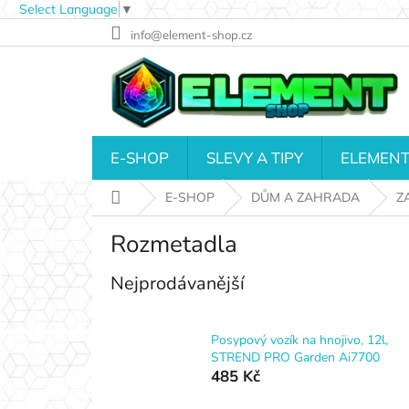
Select Language
▼
Přejít
info@element-shop.cz
na
obsah
E-SHOP
SLEVY A TIPY
ELEMENT
Domů
E-SHOP
DŮM A ZAHRADA
Z
Rozmetadla
Nejprodávanější
Posypový vozík na hnojivo, 12l,
STREND PRO Garden Ai7700
485 Kč