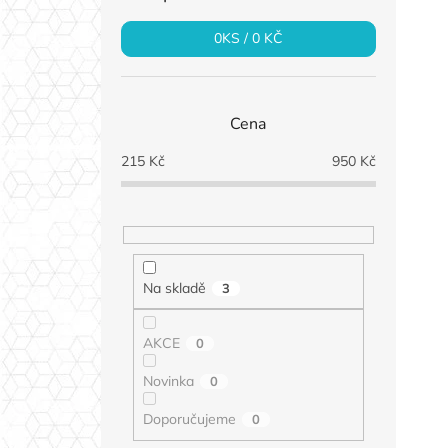
0
KS /
0 KČ
Cena
215
Kč
950
Kč
Na skladě
3
AKCE
0
Novinka
0
Doporučujeme
0