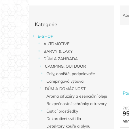
P
Ř
o
a
Ab
Přeskočit
s
z
Kategorie
kategorie
t
e
r
n
E-SHOP
V
a
í
AUTOMOTIVE
ý
n
p
p
n
BARVY & LAKY
r
i
í
o
DŮM A ZAHRADA
s
p
d
CAMPING, OUTDOOR
p
a
u
Grily, ohniště, podpalovače
r
n
k
Campingová výbava
o
e
t
d
DŮM A DOMÁCNOST
l
ů
Po
u
Aroma difuzéry a esenciální oleje
k
Bezpečnostní schránky a trezory
t
785
Čisticí prostředky
95
ů
Dekorativní svítidla
Měr
950
Detektory kouře a plynu
cen