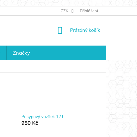
JAK NAKUPOVAT
KONTAKTY
CZK
Přihlášení
KDO JSME?
MAPA 
NÁKUPNÍ
Prázdný košík
KOŠÍK
y
Značky
Posypový vozíček 12 l
950 Kč