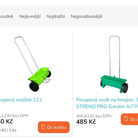
ecedně
Nejlevnější
Nejdražší
Nejprodávanější
sypový vozíček 12 l
Posypový vozík na hnojivo, 
STREND PRO Garden Ai77
,12 Kč bez DPH
400,83 Kč bez DPH
Do 
0 Kč
485 Kč
Do košíku
ná
 Kč / 1 ks
a: