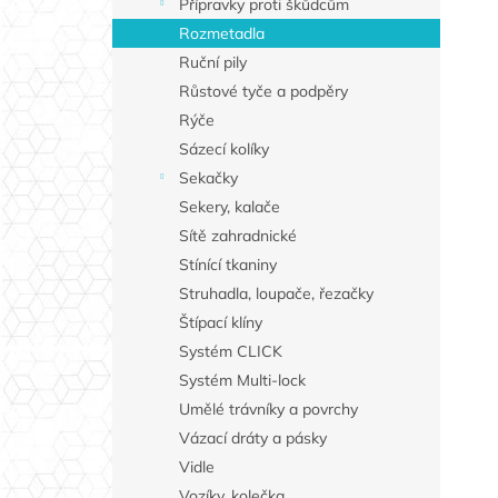
Přípravky proti škůdcům
Rozmetadla
Ruční pily
Růstové tyče a podpěry
Rýče
Sázecí kolíky
Sekačky
Sekery, kalače
Sítě zahradnické
Stínící tkaniny
Struhadla, loupače, řezačky
Štípací klíny
Systém CLICK
Systém Multi-lock
Umělé trávníky a povrchy
Vázací dráty a pásky
Vidle
Vozíky, kolečka