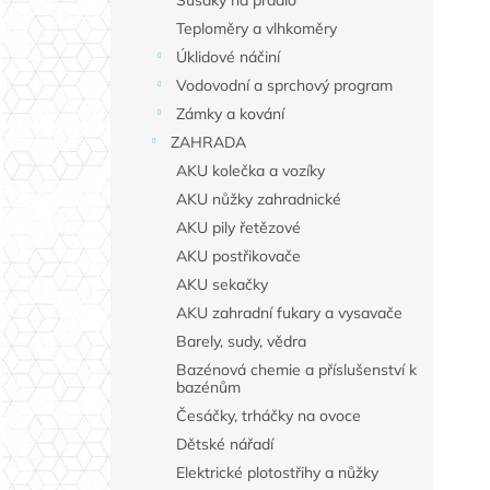
Sušáky na prádlo
Teploměry a vlhkoměry
Úklidové náčiní
Vodovodní a sprchový program
Zámky a kování
ZAHRADA
AKU kolečka a vozíky
AKU nůžky zahradnické
AKU pily řetězové
AKU postřikovače
AKU sekačky
AKU zahradní fukary a vysavače
Barely, sudy, vědra
Bazénová chemie a příslušenství k
bazénům
Česáčky, trháčky na ovoce
Dětské nářadí
Elektrické plotostřihy a nůžky