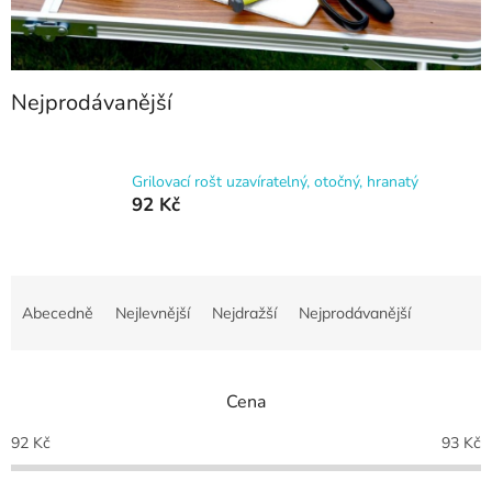
Nejprodávanější
Grilovací rošt uzavíratelný, otočný, hranatý
92 Kč
Ř
a
Abecedně
Nejlevnější
Nejdražší
Nejprodávanější
z
e
n
Cena
í
p
92
Kč
93
Kč
r
o