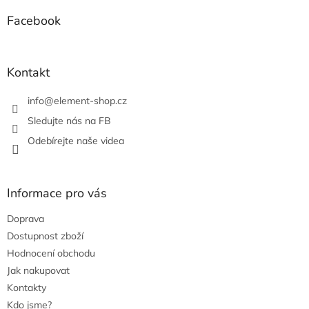
d
p
a
a
Facebook
c
t
í
í
p
r
Kontakt
v
k
info
@
element-shop.cz
y
v
Sledujte nás na FB
ý
Odebírejte naše videa
p
i
s
u
Informace pro vás
Doprava
Dostupnost zboží
Hodnocení obchodu
Jak nakupovat
Kontakty
Kdo jsme?