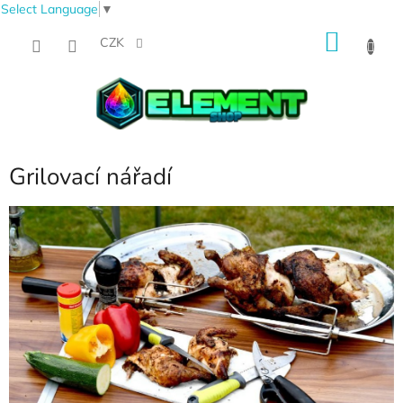
Select Language
▼
Přejít
NÁKU
na
CZK
obsah
KOŠÍK
Grilovací nářadí