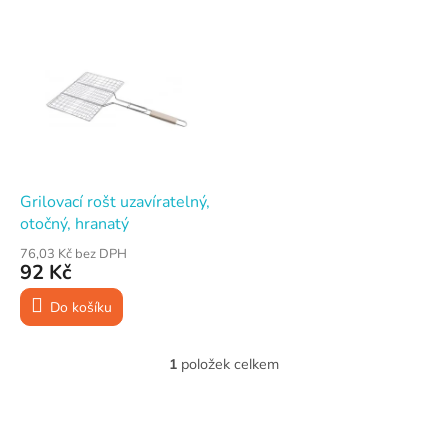
V
ý
p
i
s
p
r
o
d
Grilovací rošt uzavíratelný,
u
otočný, hranatý
k
76,03 Kč bez DPH
t
92 Kč
ů
Do košíku
1
položek celkem
O
v
l
Z
á
á