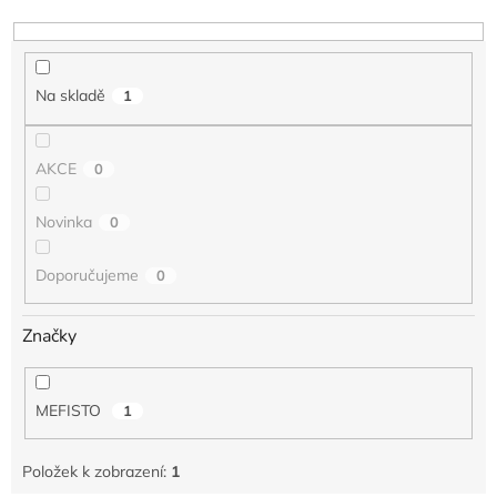
d
u
k
t
Na skladě
1
ů
AKCE
0
Novinka
0
Doporučujeme
0
Značky
MEFISTO
1
Položek k zobrazení:
1