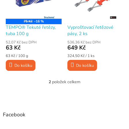
s
p
r
o
75 Kč
–16 %
d
TEMPO® Tekuté řetězy,
Vyprošťovací řetězové
u
tuba 100 g
pásy, 2 ks
k
52,07 Kč bez DPH
536,36 Kč bez DPH
t
63 Kč
649 Kč
ů
Měrná
Měrná
63 Kč / 100 g
324,50 Kč / 1 ks
cena:
cena:
Do košíku
Do košíku
2
položek celkem
O
v
l
Z
á
á
d
p
a
a
Facebook
c
t
í
í
p