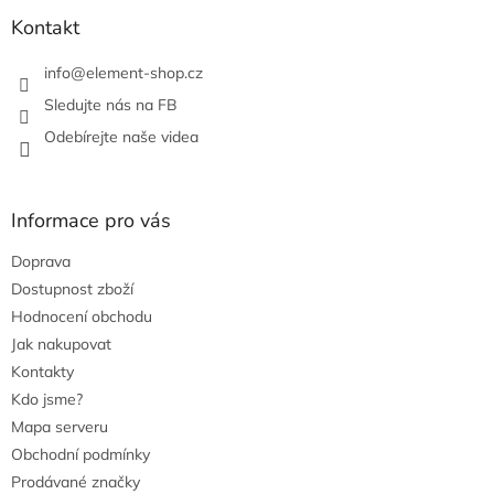
r
Kontakt
v
k
info
@
element-shop.cz
y
v
Sledujte nás na FB
ý
Odebírejte naše videa
p
i
s
u
Informace pro vás
Doprava
Dostupnost zboží
Hodnocení obchodu
Jak nakupovat
Kontakty
Kdo jsme?
Mapa serveru
Obchodní podmínky
Prodávané značky