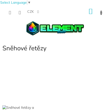
Select Language
▼
Přejít
NÁKU
na
CZK
obsah
KOŠÍK
Sněhové řetězy