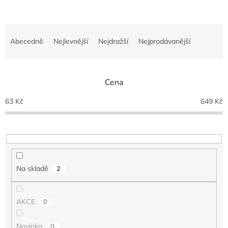
Ř
a
Abecedně
Nejlevnější
Nejdražší
Nejprodávanější
z
e
n
Cena
í
p
63
Kč
649
Kč
r
o
d
u
k
t
Na skladě
2
ů
AKCE
0
Novinka
0