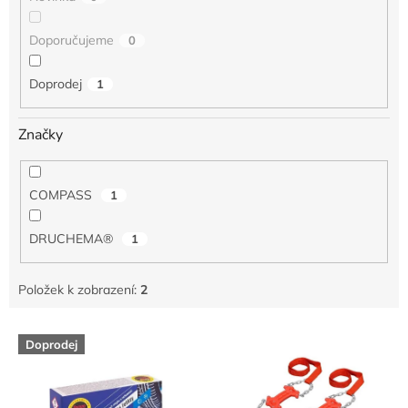
Doporučujeme
0
Doprodej
1
Značky
COMPASS
1
DRUCHEMA®
1
Položek k zobrazení:
2
V
Doprodej
ý
p
i