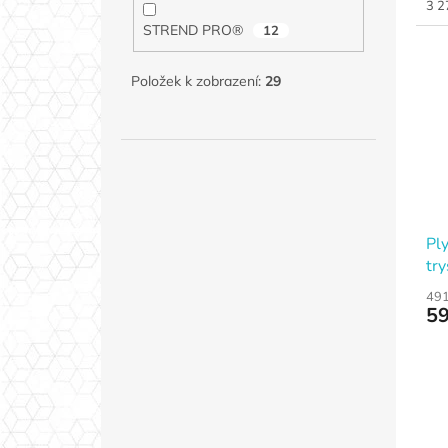
Měr
3 2
cen
STREND PRO®
12
Položek k zobrazení:
29
Pl
tr
491
59