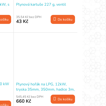
3kW, s
Plynová kartuše 227 g, ventil
35,54 Kč bez DPH
košíku
Do košíku
43 Kč
30 kW
Plynový hořák na LPG, 12kW,
tryska 35mm, 350mm, hadice 3m,
FESTA
545,45 Kč bez DPH
Do košíku
660 Kč
košíku