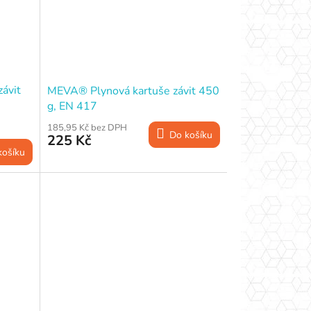
ávit
MEVA® Plynová kartuše závit 450
g, EN 417
185,95 Kč bez DPH
Do košíku
225 Kč
košíku