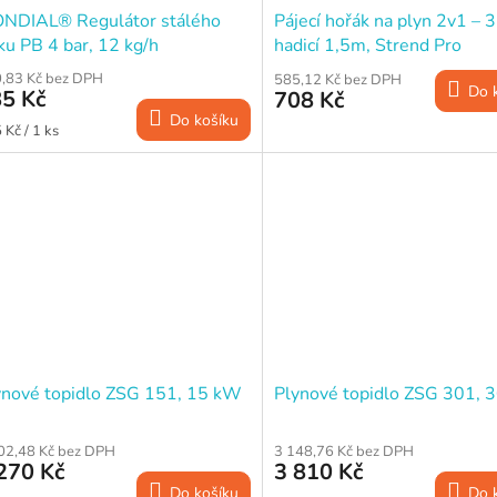
NDIAL® Regulátor stálého
Pájecí hořák na plyn 2v1 – 
ku PB 4 bar, 12 kg/h
hadicí 1,5m, Strend Pro
,83 Kč bez DPH
585,12 Kč bez DPH
Do 
5 Kč
708 Kč
Do košíku
ná
 Kč / 1 ks
a:
ynové topidlo ZSG 151, 15 kW
Plynové topidlo ZSG 301, 
02,48 Kč bez DPH
3 148,76 Kč bez DPH
270 Kč
3 810 Kč
Do košíku
Do 