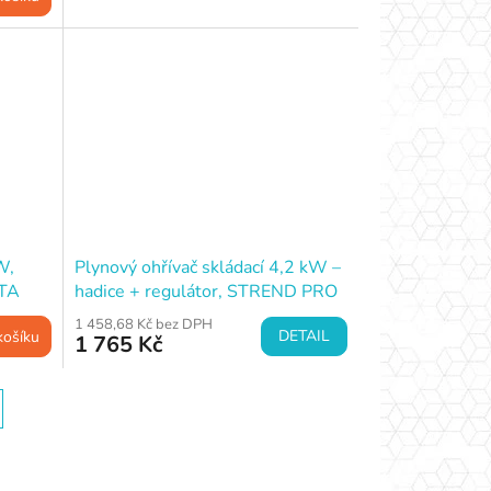
W,
Plynový ohřívač skládací 4,2 kW –
STA
hadice + regulátor, STREND PRO
DA-201F
1 458,68 Kč bez DPH
DETAIL
košíku
1 765 Kč