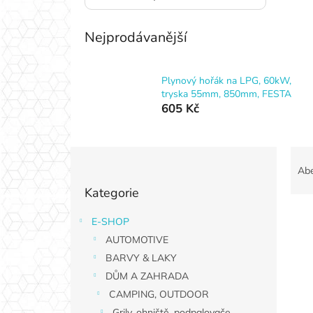
Nejprodávanější
Plynový hořák na LPG, 60kW,
tryska 55mm, 850mm, FESTA
605 Kč
P
Ř
o
a
Ab
Přeskočit
s
z
Kategorie
kategorie
t
e
r
n
E-SHOP
V
a
í
AUTOMOTIVE
ý
n
p
p
n
BARVY & LAKY
r
i
í
o
DŮM A ZAHRADA
s
p
d
CAMPING, OUTDOOR
p
a
u
Grily, ohniště, podpalovače