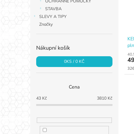
OCHRANNÉ POMŮCKY
STAVBA
SLEVY A TIPY
Značky
KE
pln
Nákupní košík
15
40,
49
0
KS /
0 KČ
Měr
326
cen
Cena
43
Kč
3810
Kč