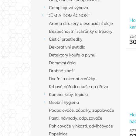
r
n
k
Campingová výbava
o
e
t
d
DŮM A DOMÁCNOST
l
ů
Ho
u
Aroma difuzéry a esenciální oleje
kar
k
Bezpečnostní schránky a trezory
t
254
Čisticí prostředky
30
ů
Dekorativní svítidla
Detektory kouře a plynu
Domovní čísla
Drobné zboží
Dveřní a okenní zarážky
Krbové nářadí a koše na dřevo
Kamna, krby, topidla
Osobní hygiena
Podpalovače, zápalky, zapalovače
Ho
Pasti, návnady, odpuzovače
ha
Pohlcovače vlhkosti, odvlhčovače
677
Popelnice