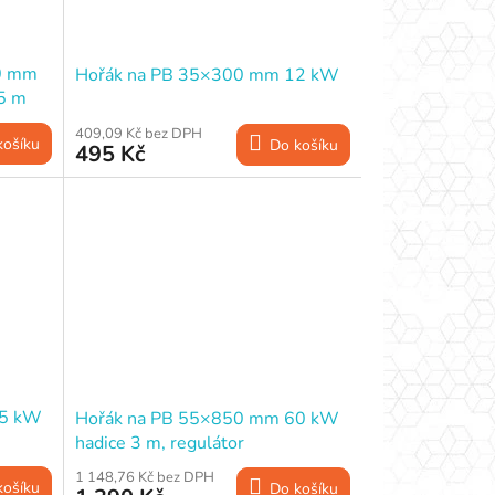
0 mm
Hořák na PB 35×300 mm 12 kW
,5 m
409,09 Kč bez DPH
košíku
Do košíku
495 Kč
35 kW
Hořák na PB 55×850 mm 60 kW
hadice 3 m, regulátor
1 148,76 Kč bez DPH
košíku
Do košíku