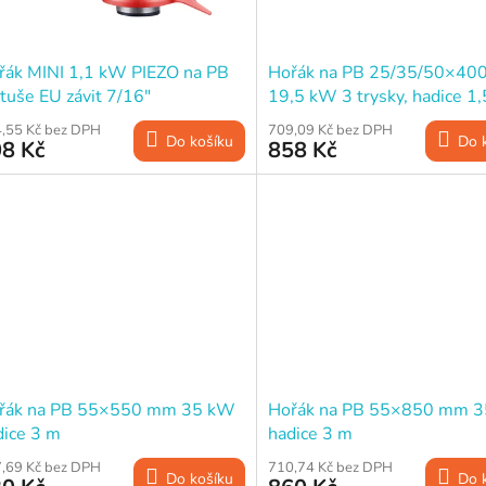
řák MINI 1,1 kW PIEZO na PB
Hořák na PB 25/35/50×40
tuše EU závit 7/16"
19,5 kW 3 trysky, hadice 1
,55 Kč bez DPH
709,09 Kč bez DPH
Do košíku
Do 
8 Kč
858 Kč
řák na PB 55×550 mm 35 kW
Hořák na PB 55×850 mm 
dice 3 m
hadice 3 m
,69 Kč bez DPH
710,74 Kč bez DPH
Do košíku
Do 