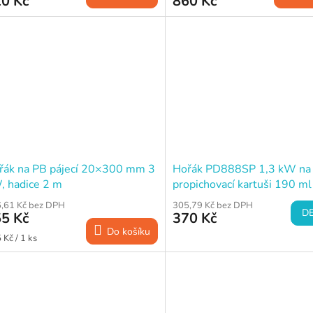
0 Kč
860 Kč
řák na PB pájecí 20×300 mm 3
Hořák PD888SP 1,3 kW na
, hadice 2 m
propichovací kartuši 190 ml
,61 Kč bez DPH
305,79 Kč bez DPH
DE
5 Kč
370 Kč
Do košíku
ná
 Kč / 1 ks
a: