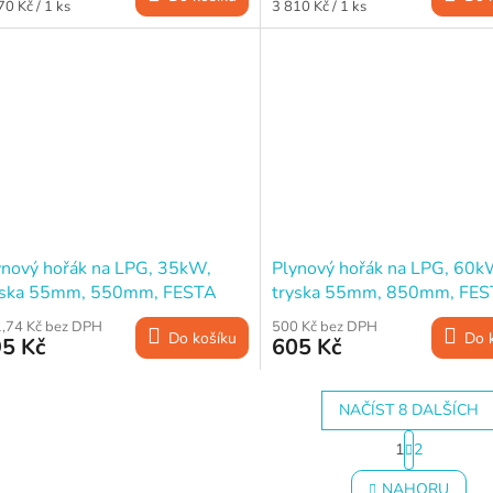
ná
Měrná
70 Kč / 1 ks
3 810 Kč / 1 ks
a:
cena:
ynový hořák na LPG, 35kW,
Plynový hořák na LPG, 60k
yska 55mm, 550mm, FESTA
tryska 55mm, 850mm, FE
,74 Kč bez DPH
500 Kč bez DPH
Do košíku
Do 
5 Kč
605 Kč
NAČÍST 8 DALŠÍCH
S
1
2
t
O
r
v
NAHORU