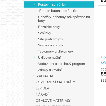
82
Poštovní schránky
Propan butan spotřebiče
Rohožky, běhouny, odkapávače na
boty
Řeznické háky
Schůdky
Sítě proti hmyzu
Sušáky na prádlo
Teploměry a vlhkoměry
Ho
Úklidové náčiní
kW
Vodovodní a sprchový program
706
Zámky a kování
85
ZAHRADA
Měr
855
KOMPOZITNÍ MATERIÁLY
cen
LEPIDLA
NÁŘADÍ
OBALOVÉ MATERIÁLY