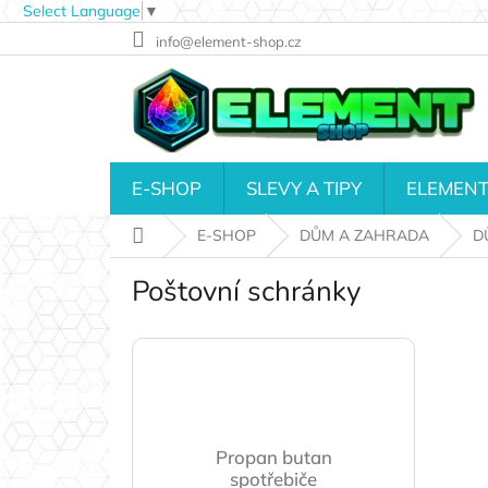
Select Language
▼
Přejít
info@element-shop.cz
na
obsah
E-SHOP
SLEVY A TIPY
ELEMENT
Domů
E-SHOP
DŮM A ZAHRADA
D
Poštovní schránky
Propan butan
spotřebiče