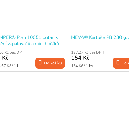
MPER® Plyn 10051 butan k
MEVA® Kartuše PB 230 g, z
ění zapalovačů a mini hořáků
0 ml / 90 g
50 Kč bez DPH
127,27 Kč bez DPH
 Kč
154 Kč
Do košíku
Do 
ná
Měrná
,67 Kč / 1 l
154 Kč / 1 ks
a:
cena: