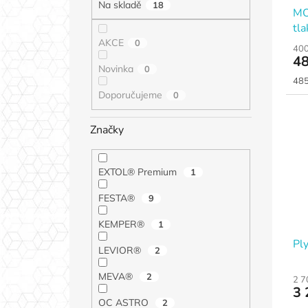
Na skladě
18
MO
tla
AKCE
0
400
48
Novinka
0
Měr
485
cen
Doporučujeme
0
Značky
EXTOL® Premium
1
FESTA®
9
KEMPER®
1
Pl
LEVIOR®
2
MEVA®
2
2 7
3 
OC ASTRO
2