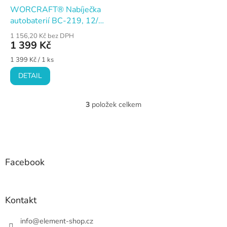
WORCRAFT® Nabíječka
autobaterií BC-219, 12/24
V, 20 A
1 156,20 Kč bez DPH
1 399 Kč
Měrná
1 399 Kč / 1 ks
cena:
DETAIL
3
položek celkem
O
v
l
Z
á
á
d
p
a
a
Facebook
c
t
í
í
p
r
Kontakt
v
k
info
@
element-shop.cz
y