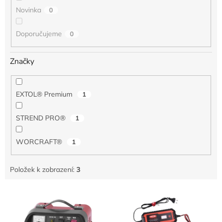
Novinka
0
Doporučujeme
0
Značky
EXTOL® Premium
1
STREND PRO®
1
WORCRAFT®
1
Položek k zobrazení:
3
V
ý
p