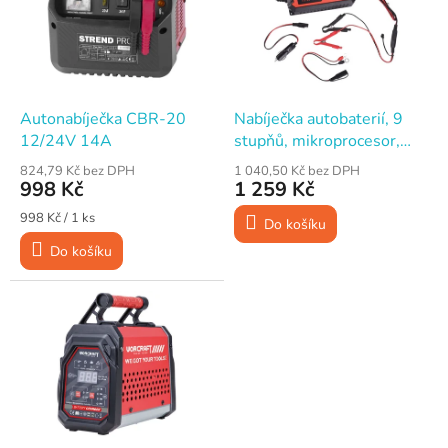
i
s
p
r
o
d
Autonabíječka CBR-20
Nabíječka autobaterií, 9
u
12/24V 14A
stupňů, mikroprocesor,
k
6/12V, 8A, EXTOL
824,79 Kč bez DPH
1 040,50 Kč bez DPH
t
PREMIUM
998 Kč
1 259 Kč
ů
Měrná
998 Kč / 1 ks
Do košíku
cena:
Do košíku