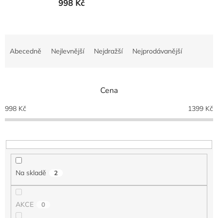
998 Kč
Ř
a
Abecedně
Nejlevnější
Nejdražší
Nejprodávanější
z
e
n
Cena
í
p
998
Kč
1399
Kč
r
o
d
u
k
t
Na skladě
2
ů
AKCE
0