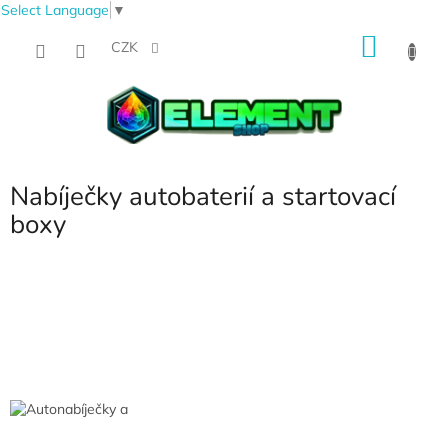
Select Language
▼
Přejít
NÁKU
na
CZK
obsah
KOŠÍK
Nabíječky autobaterií a startovací
boxy