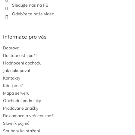
v
Sledujte nás na FB
ý
Odebírejte naše videa
p
i
s
u
Informace pro vás
Doprava
Dostupnost zboží
Hodnocení obchodu
Jak nakupovat
Kontakty
Kdo jsme?
Mapa serveru
Obchodní podmínky
Prodávané značky
Reklamace a vrácení zboží
Slovník pojmů
Soubory ke stažení