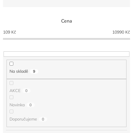
z
e
n
Cena
í
p
109
Kč
10990
Kč
r
o
d
u
k
t
Na skladě
9
ů
AKCE
0
Novinka
0
Doporučujeme
0