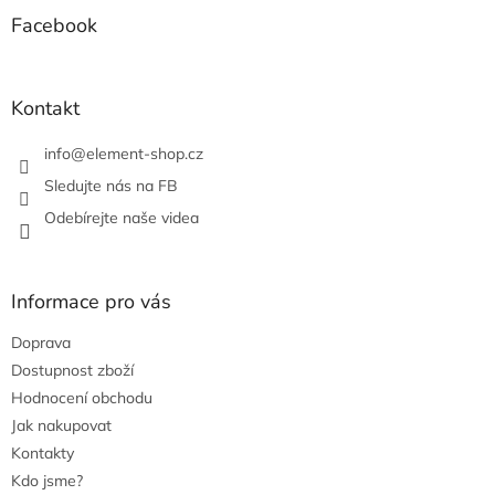
p
a
a
Facebook
c
t
í
í
p
r
Kontakt
v
k
info
@
element-shop.cz
y
v
Sledujte nás na FB
ý
Odebírejte naše videa
p
i
s
u
Informace pro vás
Doprava
Dostupnost zboží
Hodnocení obchodu
Jak nakupovat
Kontakty
Kdo jsme?