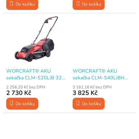
Do košíku
Do košíku
WORCRAFT® AKU
WORCRAFT® AKU
sekačka CLM-S20LiB 32
sekačka CLM-S40LiBH
cm, 20 V ShareSYS (bez
BRUSHLESS 43 cm, 2×20
2 256,20 Kč bez DPH
3 161,16 Kč bez DPH
baterie a nabíječky)
V ShareSYS (bez baterie a
2 730 Kč
3 825 Kč
nabíječky)
Do košíku
Do košíku