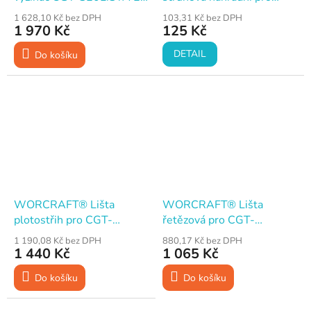
cm, 20 V ShareSYS, 1× Li-
AKU vyžínač CGT-S20Li
1 628,10 Kč bez DPH
103,31 Kč bez DPH
ion 2.0 Ah, nabíječka,
1 970 Kč
125 Kč
strunová hlava
DETAIL
Do košíku
WORCRAFT® Lišta
WORCRAFT® Lišta
plotostřih pro CGT-
řetězová pro CGT-
S40LiBHP 39 cm
S40LiBHP 25 cm
1 190,08 Kč bez DPH
880,17 Kč bez DPH
1 440 Kč
1 065 Kč
Do košíku
Do košíku