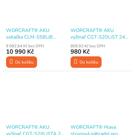
WORCRAFT® AKU
WORCRAFT® AKU
sekačka CLM-S58LiB
vyžínač CGT-S20LiST 24
BRUSHLESS 51 cm, 60 l,
cm, 2 nože, strun. hlava,
9 082,64 Kč bez DPH
809,92 Kč bez DPH
58 V ShareSYS, 1× Li-ion
20 V ShareSYS (bez
10 990 Kč
980 Kč
4.0 Ah, nabíječka
baterie a nabíječky)
Do košíku
Do košíku
WORCRAFT® AKU
WORCRAFT® Hlava
vyžínač CGT-S20LiSTA 24
strunová náhradní pro