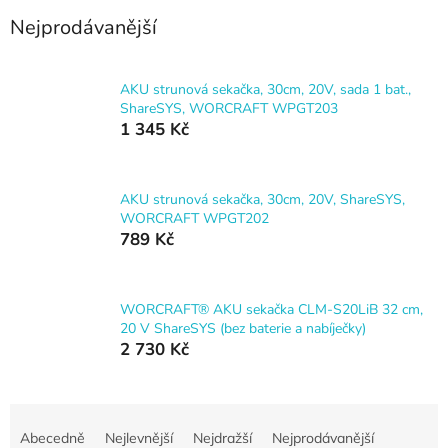
Nejprodávanější
AKU strunová sekačka, 30cm, 20V, sada 1 bat.,
ShareSYS, WORCRAFT WPGT203
1 345 Kč
AKU strunová sekačka, 30cm, 20V, ShareSYS,
WORCRAFT WPGT202
789 Kč
WORCRAFT® AKU sekačka CLM-S20LiB 32 cm,
20 V ShareSYS (bez baterie a nabíječky)
2 730 Kč
Ř
a
Abecedně
Nejlevnější
Nejdražší
Nejprodávanější