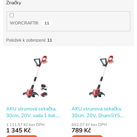
Značky
WORCRAFT®
11
Položek k zobrazení:
11
V
ý
p
i
s
p
r
o
d
AKU strunová sekačka,
AKU strunová sekačka,
u
30cm, 20V, sada 1 bat.,
30cm, 20V, ShareSYS,
k
ShareSYS, WORCRAFT
WORCRAFT WPGT202
1 111,57 Kč bez DPH
652,07 Kč bez DPH
t
WPGT203
1 345 Kč
789 Kč
ů