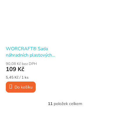
WORCRAFT® Sada
náhradních plastových
nožů pro AKU vyžínač
90,08 Kč bez DPH
Worcraft CGT-S20Li · 20
109 Kč
ks
Měrná
5,45 Kč / 1 ks
cena:
Do košíku
11
položek celkem
O
v
l
Z
á
á
d