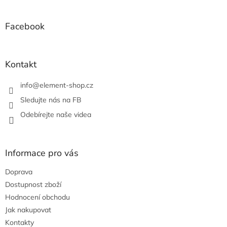
á
p
a
Facebook
t
í
Kontakt
info
@
element-shop.cz
Sledujte nás na FB
Odebírejte naše videa
Informace pro vás
Doprava
Dostupnost zboží
Hodnocení obchodu
Jak nakupovat
Kontakty