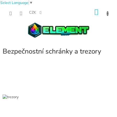
Select Language
▼
Přejít
NÁKU
na
CZK
obsah
KOŠÍK
Bezpečnostní schránky a trezory