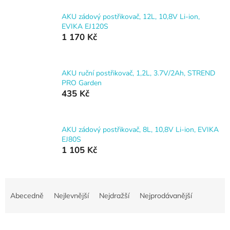
AKU zádový postřikovač, 12L, 10,8V Li-ion,
EVIKA EJ120S
1 170 Kč
AKU ruční postřikovač, 1,2L, 3.7V/2Ah, STREND
PRO Garden
435 Kč
AKU zádový postřikovač, 8L, 10,8V Li-ion, EVIKA
EJ80S
1 105 Kč
Ř
a
Abecedně
Nejlevnější
Nejdražší
Nejprodávanější
z
e
n