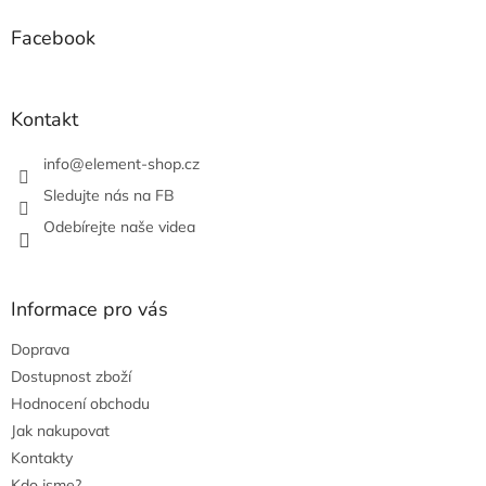
d
p
a
a
Facebook
c
t
í
í
p
r
Kontakt
v
k
info
@
element-shop.cz
y
v
Sledujte nás na FB
ý
Odebírejte naše videa
p
i
s
u
Informace pro vás
Doprava
Dostupnost zboží
Hodnocení obchodu
Jak nakupovat
Kontakty
Kdo jsme?