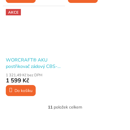
AKCE
WORCRAFT® AKU
postřikovač zádový CBS-
S20Li 12 l, 20 V
1 321,49 Kč bez DPH
ShareSYS (bez baterie a
1 599 Kč
nabíječky)
Do košíku
11
položek celkem
O
v
l
Z
á
á