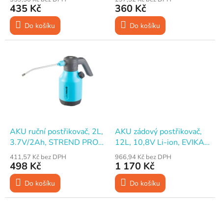
t
435 Kč
360 Kč
ů
Do košíku
Do košíku
AKU ruční postřikovač, 2L,
AKU zádový postřikovač,
3.7V/2Ah, STREND PRO
12L, 10,8V Li-ion, EVIKA
Garden
EJ120S
411,57 Kč bez DPH
966,94 Kč bez DPH
498 Kč
1 170 Kč
Do košíku
Do košíku