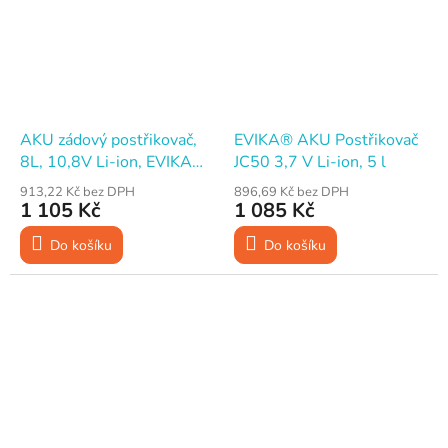
AKU zádový postřikovač,
EVIKA® AKU Postřikovač
8L, 10,8V Li-ion, EVIKA
JC50 3,7 V Li-ion, 5 l
EJ80S
913,22 Kč bez DPH
896,69 Kč bez DPH
1 105 Kč
1 085 Kč
Do košíku
Do košíku