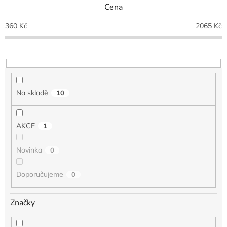
Cena
í
p
360
Kč
2065
Kč
r
o
d
u
k
t
Na skladě
10
ů
AKCE
1
Novinka
0
Doporučujeme
0
Značky