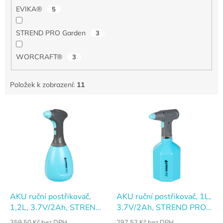
EVIKA®
5
STREND PRO Garden
3
WORCRAFT®
3
Položek k zobrazení:
11
V
ý
p
i
s
p
r
o
d
AKU ruční postřikovač,
AKU ruční postřikovač, 1L,
u
1,2L, 3.7V/2Ah, STREND
3.7V/2Ah, STREND PRO
k
PRO Garden
Garden
359,50 Kč bez DPH
297,52 Kč bez DPH