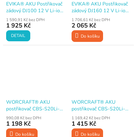
EVIKA® AKU Postřikovač
EVIKA® AKU Postřikovač
zádový DJ100 12 V Li-ion
zádový DJ160 12 V Li-ion
2.6 Ah, 10 l, nabíječka
2.6 Ah, 16 l, nabíječka
1 590,91 Kč bez DPH
1 706,61 Kč bez DPH
1 925 Kč
2 065 Kč
DETAIL
Do košíku
WORCRAFT® AKU
WORCRAFT® AKU
postřikovač CBS-S20Li-5L
postřikovač CBS-S20Li-8L
5 l, 10 W, 20 V ShareSYS
8 l, 10 W, 20 V ShareSYS
990,08 Kč bez DPH
1 169,42 Kč bez DPH
(bez baterie a nabíječky)
(bez baterie a nabíječky)
1 198 Kč
1 415 Kč
Do košíku
Do košíku