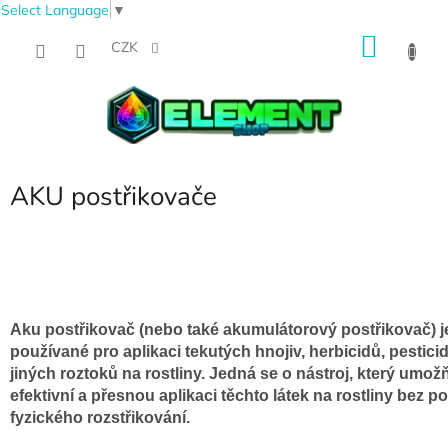
Select Language
▼
Přejít
NÁKU
na
CZK
obsah
KOŠÍK
AKU postřikovače
Aku postřikovač (nebo také akumulátorový postřikovač) je
používané pro aplikaci tekutých hnojiv, herbicidů, pestic
jiných roztoků na rostliny. Jedná se o nástroj, který umož
efektivní a přesnou aplikaci těchto látek na rostliny bez p
fyzického rozstřikování.