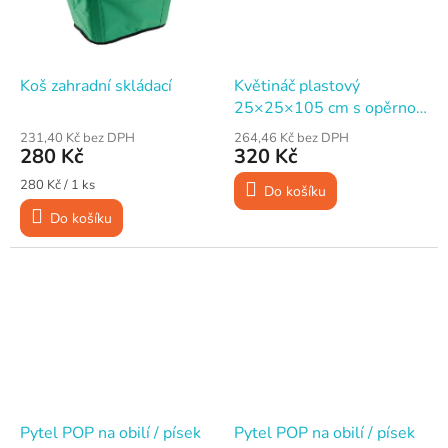
Koš zahradní skládací
Květináč plastový
25×25×105 cm s opěrnou
věží
231,40 Kč bez DPH
264,46 Kč bez DPH
280 Kč
320 Kč
Měrná
280 Kč / 1 ks
Do košíku
cena:
Do košíku
Pytel POP na obilí / písek
Pytel POP na obilí / písek