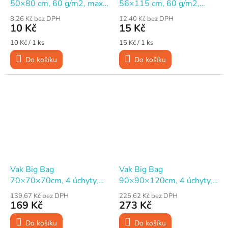
50×80 cm, 60 g/m2, max.
56×115 cm, 60 g/m2,
20 kg
max. 70 kg
8,26 Kč bez DPH
12,40 Kč bez DPH
10 Kč
15 Kč
Měrná
Měrná
10 Kč / 1 ks
15 Kč / 1 ks
cena:
cena:
Do košíku
Do košíku
Vak Big Bag
Vak Big Bag
70×70×70cm, 4 úchyty,
90×90×120cm, 4 úchyty,
rovné dno, nosnost 800kg
rovné dno, nosnost
139,67 Kč bez DPH
225,62 Kč bez DPH
1000kg
169 Kč
273 Kč
Do košíku
Do košíku