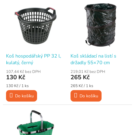
V
ý
p
i
s
p
r
o
d
Koš hospodářský PP 32 l,
Koš skládací na listí s
u
kulatý, černý
držadly 55×70 cm
k
107,44 Kč bez DPH
219,01 Kč bez DPH
t
130 Kč
265 Kč
ů
Měrná
Měrná
130 Kč / 1 ks
265 Kč / 1 ks
cena:
cena:
Do košíku
Do košíku