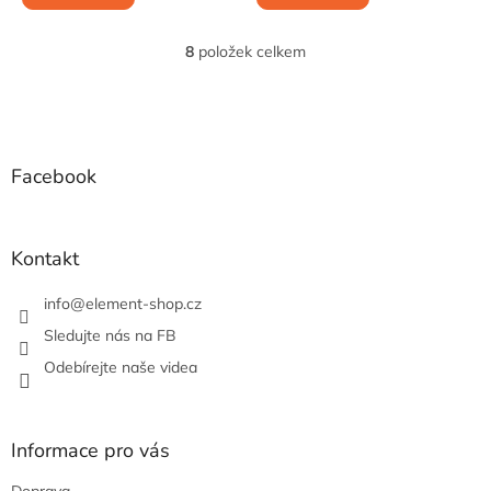
8
položek celkem
O
v
l
Z
á
á
d
p
a
a
Facebook
c
t
í
í
p
r
Kontakt
v
k
info
@
element-shop.cz
y
v
Sledujte nás na FB
ý
Odebírejte naše videa
p
i
s
u
Informace pro vás