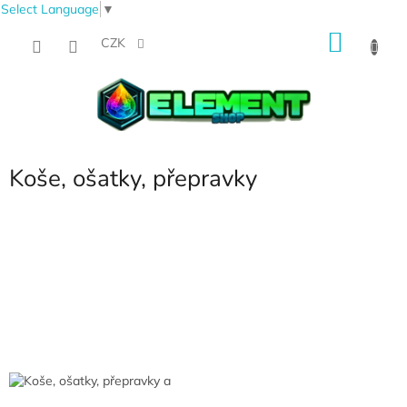
Select Language
▼
Přejít
NÁKU
na
CZK
obsah
KOŠÍK
Koše, ošatky, přepravky