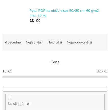
Pytel POP na obilí / písek 50×80 cm, 60 g/m2,
max. 20 kg
10 Kč
Ř
a
Abecedně
Nejlevnější
Nejdražší
Nejprodávanější
z
e
n
Cena
í
p
10
Kč
320
Kč
r
o
d
u
k
t
Na skladě
8
ů