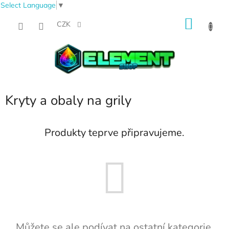
Select Language
▼
Přejít
NÁKU
na
CZK
obsah
KOŠÍK
Kryty a obaly na grily
Produkty teprve připravujeme.
Můžete se ale podívat na ostatní kategorie.