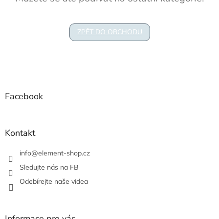
ZPĚT DO OBCHODU
Z
á
p
a
Facebook
t
í
Kontakt
info
@
element-shop.cz
Sledujte nás na FB
Odebírejte naše videa
Informace pro vás