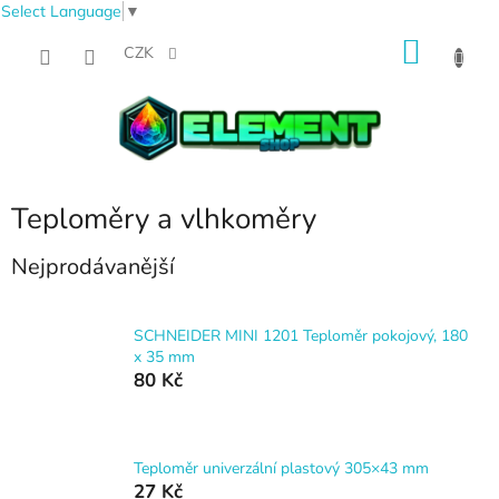
Select Language
▼
Přejít
NÁKU
na
CZK
obsah
KOŠÍK
Teploměry a vlhkoměry
Nejprodávanější
SCHNEIDER MINI 1201 Teploměr pokojový, 180
x 35 mm
80 Kč
Teploměr univerzální plastový 305×43 mm
27 Kč