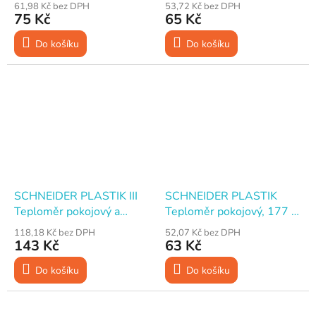
35 mm
pokojový, 420 x 65 mm
61,98 Kč bez DPH
53,72 Kč bez DPH
75 Kč
65 Kč
Do košíku
Do košíku
SCHNEIDER PLASTIK III
SCHNEIDER PLASTIK
Teploměr pokojový a
Teploměr pokojový, 177 x
venkovní, 400 x 63 mm
34 mm
118,18 Kč bez DPH
52,07 Kč bez DPH
143 Kč
63 Kč
Do košíku
Do košíku