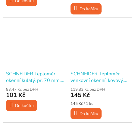
Do košíku
cena:
Do košíku
SCHNEIDER Teploměr
SCHNEIDER Teploměr
okenní kulatý, pr. 70 mm,
venkovní okenní, kovový,
samolepicí
180 x 20 mm
83,47 Kč bez DPH
119,83 Kč bez DPH
101 Kč
145 Kč
Měrná
145 Kč / 1 ks
Do košíku
cena:
Do košíku