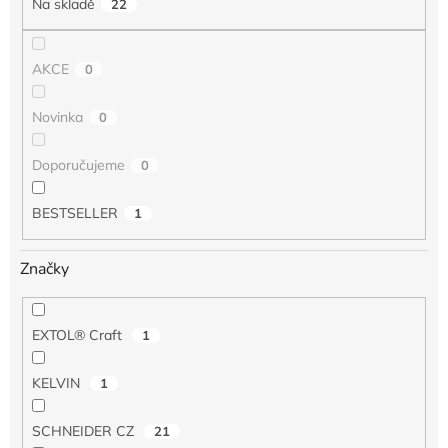
Na skladě
22
ů
AKCE
0
Novinka
0
Doporučujeme
0
BESTSELLER
1
Značky
EXTOL® Craft
1
KELVIN
1
SCHNEIDER CZ
21