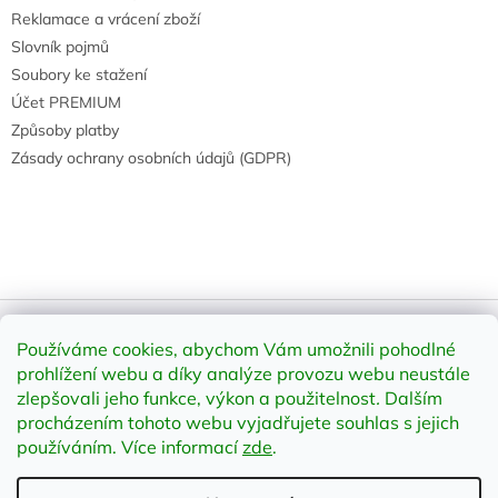
Reklamace a vrácení zboží
Slovník pojmů
Soubory ke stažení
Účet PREMIUM
Způsoby platby
Zásady ochrany osobních údajů (GDPR)
Používáme cookies, abychom Vám umožnili pohodlné
Vytvořil Shoptet
prohlížení webu a díky analýze provozu webu neustále
zlepšovali jeho funkce, výkon a použitelnost
.
Dalším
procházením tohoto webu vyjadřujete souhlas s jejich
Copyright 2026
element-shop.cz
. Všechna práva vyhrazena.
Upravit nastavení cookies
používáním. Více informací
zde
.