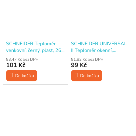
SCHNEIDER Teploměr
SCHNEIDER UNIVERSAL
venkovní, černý, plast, 260
II Teploměr okenní,
x 60 mm
samolepicí, 225 x 20 mm
83,47 Kč bez DPH
81,82 Kč bez DPH
101 Kč
99 Kč
Do košíku
Do košíku