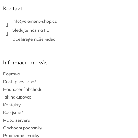
k
y
Kontakt
v
ý
info
@
element-shop.cz
p
i
Sledujte nás na FB
s
Odebírejte naše videa
u
Informace pro vás
Doprava
Dostupnost zboží
Hodnocení obchodu
Jak nakupovat
Kontakty
Kdo jsme?
Mapa serveru
Obchodní podmínky
Prodávané značky