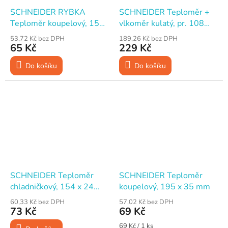
SCHNEIDER RYBKA
SCHNEIDER Teploměr +
Teploměr koupelový, 150
vlkoměr kulatý, pr. 108
x 60 mm
mm
53,72 Kč bez DPH
189,26 Kč bez DPH
65 Kč
229 Kč
Do košíku
Do košíku
SCHNEIDER Teploměr
SCHNEIDER Teploměr
chladničkový, 154 x 24
koupelový, 195 x 35 mm
mm
60,33 Kč bez DPH
57,02 Kč bez DPH
73 Kč
69 Kč
Měrná
69 Kč / 1 ks