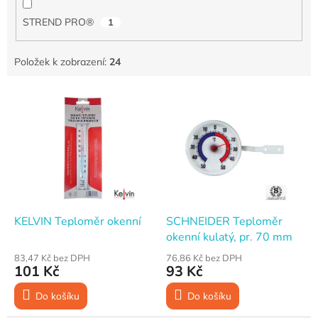
STREND PRO®
1
Položek k zobrazení:
24
V
ý
p
i
s
p
r
o
d
KELVIN Teploměr okenní
SCHNEIDER Teploměr
u
okenní kulatý, pr. 70 mm
k
83,47 Kč bez DPH
76,86 Kč bez DPH
t
101 Kč
93 Kč
ů
Do košíku
Do košíku