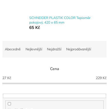
SCHNEIDER PLASTIK COLOR Teploměr
pokojový, 420 x 65 mm
65 Kč
Ř
a
Abecedně
Nejlevnější
Nejdražší
Nejprodávanější
z
e
n
Cena
í
p
27
Kč
229
Kč
r
o
d
u
k
t