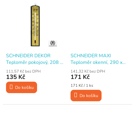
SCHNEIDER DEKOR
SCHNEIDER MAXI
Teploměr pokojový, 208 x
Teploměr okenní, 290 x
46 mm
40 mm
111,57 Kč bez DPH
141,32 Kč bez DPH
135 Kč
171 Kč
Měrná
171 Kč / 1 ks
Do košíku
cena:
Do košíku