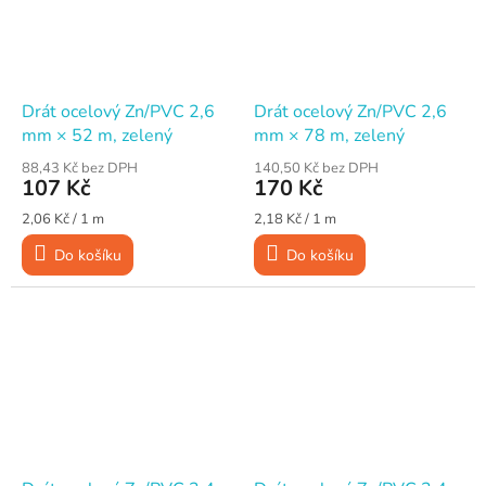
Drát ocelový Zn/PVC 2,6
Drát ocelový Zn/PVC 2,6
mm × 52 m, zelený
mm × 78 m, zelený
88,43 Kč bez DPH
140,50 Kč bez DPH
107 Kč
170 Kč
Měrná
Měrná
2,06 Kč / 1 m
2,18 Kč / 1 m
cena:
cena:
Do košíku
Do košíku