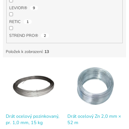
LEVIOR®
9
RETIC
1
STREND PRO®
2
Položek k zobrazení:
13
V
ý
p
i
s
p
r
o
d
Drát ocelový pozinkovaný,
Drát ocelový Zn 2,0 mm ×
u
pr. 1,0 mm, 15 kg
52 m
k