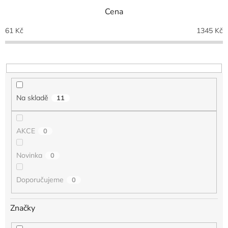
n
Cena
í
p
61
Kč
1345
Kč
r
o
d
u
k
t
Na skladě
11
ů
AKCE
0
Novinka
0
Doporučujeme
0
Značky