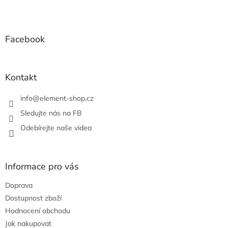
l
Z
á
á
d
p
a
a
Facebook
c
t
í
í
p
r
Kontakt
v
k
info
@
element-shop.cz
y
v
Sledujte nás na FB
ý
Odebírejte naše videa
p
i
s
u
Informace pro vás
Doprava
Dostupnost zboží
Hodnocení obchodu
Jak nakupovat