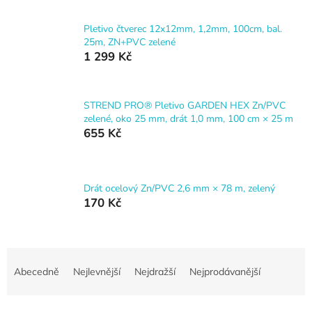
Pletivo čtverec 12x12mm, 1,2mm, 100cm, bal.
25m, ZN+PVC zelené
1 299 Kč
STREND PRO® Pletivo GARDEN HEX Zn/PVC
zelené, oko 25 mm, drát 1,0 mm, 100 cm × 25 m
655 Kč
Drát ocelový Zn/PVC 2,6 mm × 78 m, zelený
170 Kč
Ř
a
Abecedně
Nejlevnější
Nejdražší
Nejprodávanější
z
e