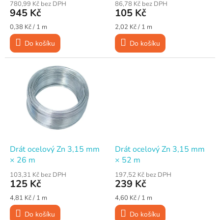
780,99 Kč bez DPH
86,78 Kč bez DPH
t
945 Kč
105 Kč
ů
Měrná
Měrná
0,38 Kč / 1 m
2,02 Kč / 1 m
cena:
cena:
Do košíku
Do košíku
Drát ocelový Zn 3,15 mm
Drát ocelový Zn 3,15 mm
× 26 m
× 52 m
103,31 Kč bez DPH
197,52 Kč bez DPH
125 Kč
239 Kč
Měrná
Měrná
4,81 Kč / 1 m
4,60 Kč / 1 m
cena:
cena:
Do košíku
Do košíku