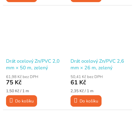
Drát ocelový Zn/PVC 2,0
Drát ocelový Zn/PVC 2,6
mm × 50 m, zelený
mm × 26 m, zelený
61,98 Kč bez DPH
50,41 Kč bez DPH
75 Kč
61 Kč
Měrná
Měrná
1,50 Kč / 1 m
2,35 Kč / 1 m
cena:
cena:
Do košíku
Do košíku