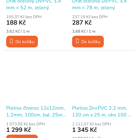
Drát ocelový Zn/PVC 3,4
Drát ocelový Zn/PVC 3,4
mm × 52 m, zelený
mm × 78 m, zelený
155,37 Kč bez DPH
237,19 Kč bez DPH
188 Kč
287 Kč
Měrná
Měrná
3,62 Kč / 1 m
3,68 Kč / 1 m
cena:
cena:
Do košíku
Do košíku
Pletivo čtverec 12x12mm,
Pletivo Zn+PVC 2,2 mm,
1,2mm, 100cm, bal. 25m,
120 cm x 25 m, oko 100 x
ZN+PVC zelené
50 mm, zelené
1 073,55 Kč bez DPH
1 111,57 Kč bez DPH
1 299 Kč
1 345 Kč