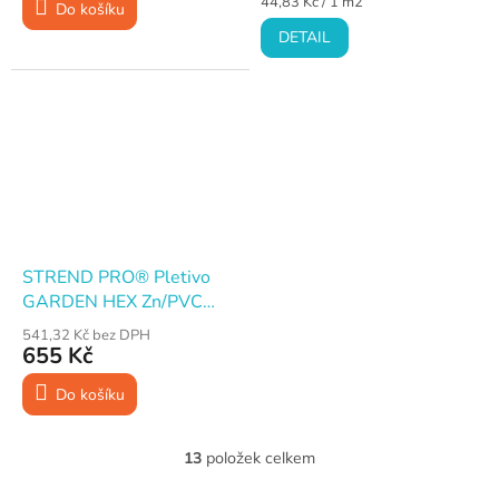
Měrná
44,83 Kč / 1 m2
Do košíku
cena:
DETAIL
STREND PRO® Pletivo
GARDEN HEX Zn/PVC
zelené, oko 25 mm, drát
541,32 Kč bez DPH
1,0 mm, 100 cm × 25 m
655 Kč
Do košíku
13
položek celkem
O
v