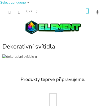
Select Language
▼
Přejít
NÁKU
na
CZK
obsah
KOŠÍK
Dekorativní svítidla
Produkty teprve připravujeme.