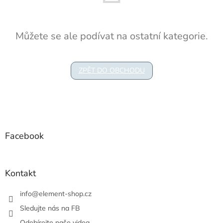
Můžete se ale podívat na ostatní kategorie.
ZPĚT DO OBCHODU
Z
á
p
a
Facebook
t
í
Kontakt
info
@
element-shop.cz
Sledujte nás na FB
Odebírejte naše videa