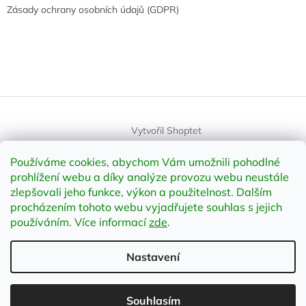
Zásady ochrany osobních údajů (GDPR)
Vytvořil Shoptet
Používáme cookies, abychom Vám umožnili pohodlné
Copyright 2026
element-shop.cz
. Všechna práva vyhrazena.
prohlížení webu a díky analýze provozu webu neustále
Upravit nastavení cookies
zlepšovali jeho funkce, výkon a použitelnost
.
Dalším
procházením tohoto webu vyjadřujete souhlas s jejich
používáním. Více informací
zde
.
Odstoupit od smlouvy
Nastavení
;
Souhlasím