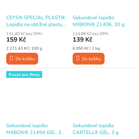
CEYS® SPECIAL PLASTIK
Sekundové lepidlo
Lepidlo na obtížné plasty,
MXBON® 21406, 20 g
3 g + 4 ml
131,40 Kč bez DPH
114,88 Kč bez DPH
159 Kč
139 Kč
Měrná
Měrná
2 271,43 Kč / 100 g
6 950 Kč / 1 kg
cena:
cena:
Do košíku
Do košíku
Pouze pro firmy
Sekundové lepidlo
Sekundové lepidlo
MXBON® 21454 GEL, 20
CARTELL® GEL, 3 g