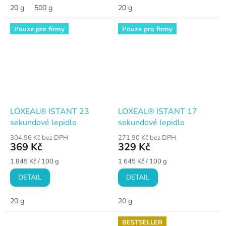
20 g
500 g
20 g
Pouze pro firmy
Pouze pro firmy
LOXEAL® ISTANT 23
LOXEAL® ISTANT 17
sekundové lepidlo
sekundové lepidlo
304,96 Kč bez DPH
271,90 Kč bez DPH
369 Kč
329 Kč
Měrná
Měrná
1 845 Kč / 100 g
1 645 Kč / 100 g
cena:
cena:
DETAIL
DETAIL
20 g
20 g
BESTSELLER