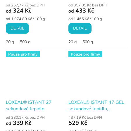
od 267,77 Kč bez DPH
od 357,85 Kč bez DPH
324 Kč
433 Kč
od
od
Měrná
Měrná
od 1 074,80 Kč / 100 g
od 1 465 Kč / 100 g
cena:
cena:
DETAIL
DETAIL
20 g
500 g
20 g
500 g
Pouze pro firmy
Pouze pro firmy
LOXEAL® ISTANT 27
LOXEAL® ISTANT 47 GEL
sekundové lepidlo
sekundové lepidlo,
tixotropní
od 280,17 Kč bez DPH
437,19 Kč bez DPH
339 Kč
529 Kč
od
Měrná
Měrná