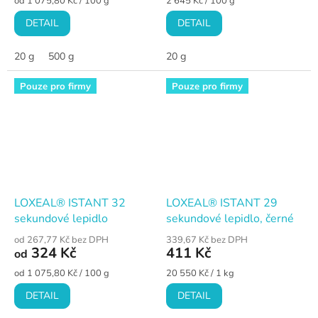
od 1 075,80 Kč / 100 g
2 645 Kč / 100 g
cena:
cena:
DETAIL
DETAIL
20 g
500 g
20 g
Pouze pro firmy
Pouze pro firmy
LOXEAL® ISTANT 32
LOXEAL® ISTANT 29
sekundové lepidlo
sekundové lepidlo, černé
od 267,77 Kč bez DPH
339,67 Kč bez DPH
324 Kč
411 Kč
od
Měrná
Měrná
od 1 075,80 Kč / 100 g
20 550 Kč / 1 kg
cena:
cena:
DETAIL
DETAIL