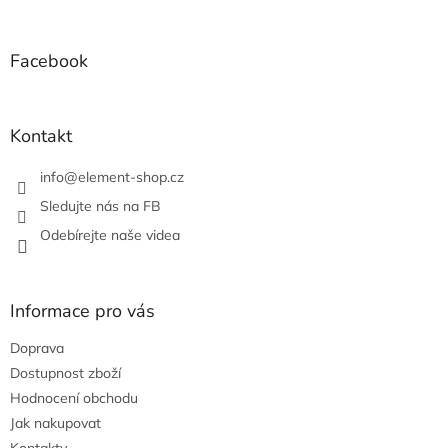
i
á
s
p
u
a
Facebook
t
í
Kontakt
info
@
element-shop.cz
Sledujte nás na FB
Odebírejte naše videa
Informace pro vás
Doprava
Dostupnost zboží
Hodnocení obchodu
Jak nakupovat
Kontakty