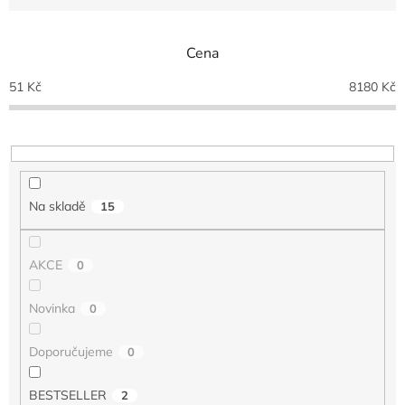
e
n
Cena
í
p
51
Kč
8180
Kč
r
o
d
u
k
t
Na skladě
15
ů
AKCE
0
Novinka
0
Doporučujeme
0
BESTSELLER
2