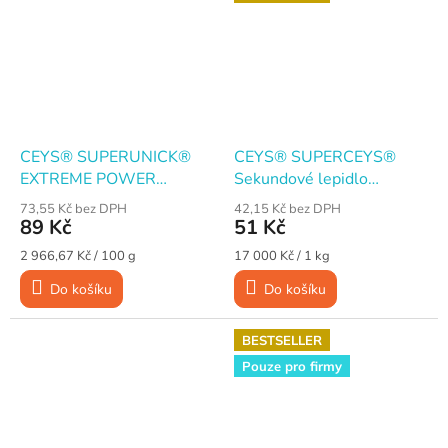
CEYS® SUPERUNICK®
CEYS® SUPERCEYS®
EXTREME POWER
Sekundové lepidlo
Sekundové lepidlo
univerzální, 3 g
73,55 Kč bez DPH
42,15 Kč bez DPH
univerzální, gelové, 3 g
89 Kč
51 Kč
Měrná
Měrná
2 966,67 Kč / 100 g
17 000 Kč / 1 kg
cena:
cena:
Do košíku
Do košíku
BESTSELLER
Pouze pro firmy