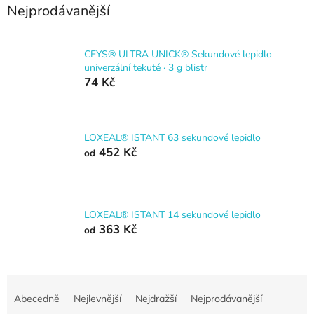
Nejprodávanější
CEYS® ULTRA UNICK® Sekundové lepidlo
univerzální tekuté · 3 g blistr
74 Kč
LOXEAL® ISTANT 63 sekundové lepidlo
452 Kč
od
LOXEAL® ISTANT 14 sekundové lepidlo
363 Kč
od
Ř
a
Abecedně
Nejlevnější
Nejdražší
Nejprodávanější
z