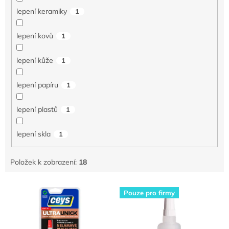
lepení keramiky
1
lepení kovů
1
lepení kůže
1
lepení papíru
1
lepení plastů
1
lepení skla
1
Položek k zobrazení:
18
V
Pouze pro firmy
ý
p
i