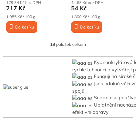
g
179,34 Kč bez DPH
44,63 Kč bez DPH
217 Kč
54 Kč
Měrná
Měrná
1 085 Kč / 100 g
1 800 Kč / 100 g
cena:
cena:
Do košíku
Do košíku
18
položek celkem
O
v
l
Kyanoakrylátová l
á
d
rychle tuhnoucí a vytvářejí 
a
Fungují na široké š
c
Jsou odolná vůči v
í
spojů.
p
Snadno se používají
r
v
Uplatnění nacházej
k
efektivní opravy.
y
v
ý
p
Z