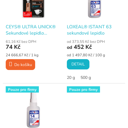
s
p
r
o
d
CEYS® ULTRA UNICK®
LOXEAL® ISTANT 63
u
Sekundové lepidlo
sekundové lepidlo
k
univerzální tekuté · 3 g
61,16 Kč bez DPH
od 373,55 Kč bez DPH
t
blistr
74 Kč
452 Kč
od
ů
Měrná
Měrná
24 666,67 Kč / 1 kg
od 1 497,80 Kč / 100 g
cena:
cena:
DETAIL
Do košíku
20 g
500 g
Pouze pro firmy
Pouze pro firmy