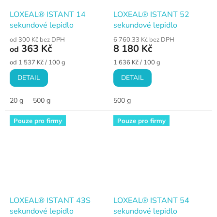
LOXEAL® ISTANT 14
LOXEAL® ISTANT 52
sekundové lepidlo
sekundové lepidlo
od 300 Kč bez DPH
6 760,33 Kč bez DPH
363 Kč
8 180 Kč
od
Měrná
Měrná
od 1 537 Kč / 100 g
1 636 Kč / 100 g
cena:
cena:
DETAIL
DETAIL
20 g
500 g
500 g
Pouze pro firmy
Pouze pro firmy
LOXEAL® ISTANT 43S
LOXEAL® ISTANT 54
sekundové lepidlo
sekundové lepidlo