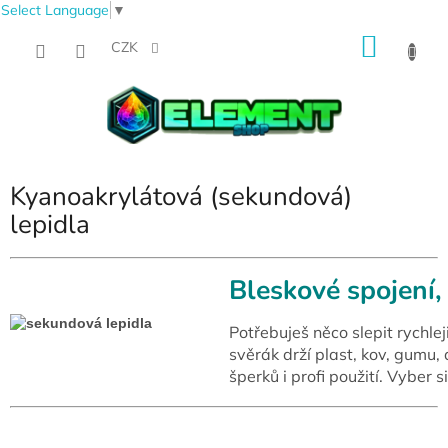
Select Language
▼
Přejít
NÁKU
na
CZK
obsah
KOŠÍK
Kyanoakrylátová (sekundová)
lepidla
Bleskové spojení, 
Potřebuješ něco slepit rychlej
svěrák drží plast, kov, gumu,
šperků i profi použití. Vyber 