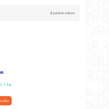
2
položek celkem
o, 1 kg
košíku