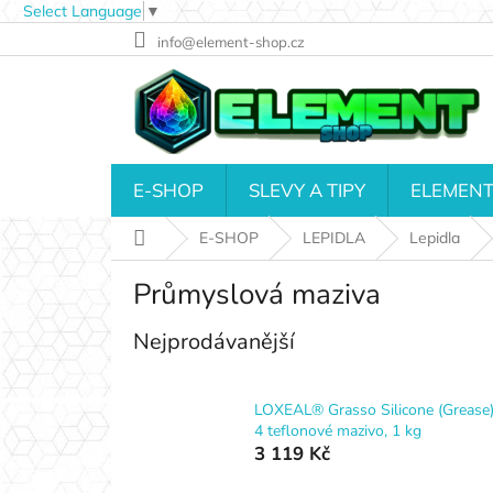
Select Language
▼
Přejít
info@element-shop.cz
na
obsah
E-SHOP
SLEVY A TIPY
ELEMENT
Domů
E-SHOP
LEPIDLA
Lepidla
Průmyslová maziva
Nejprodávanější
LOXEAL® Grasso Silicone (Grease
4 teflonové mazivo, 1 kg
3 119 Kč