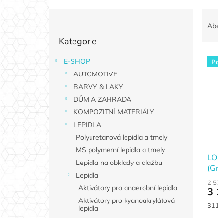
P
Ř
o
a
Ab
Přeskočit
s
z
Kategorie
kategorie
t
e
r
n
E-SHOP
Po
V
a
í
AUTOMOTIVE
ý
n
p
p
n
BARVY & LAKY
r
i
í
o
DŮM A ZAHRADA
s
p
d
KOMPOZITNÍ MATERIÁLY
p
a
u
LEPIDLA
r
n
k
Polyuretanová lepidla a tmely
o
e
t
d
MS polymerní lepidla a tmely
l
ů
LO
u
Lepidla na obklady a dlažbu
(Gr
k
Lepidla
t
2 5
Aktivátory pro anaerobní lepidla
3 
ů
Aktivátory pro kyanoakrylátová
Měr
311
lepidla
cen