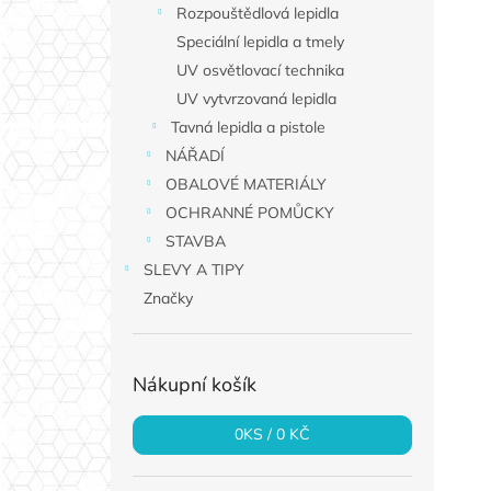
Rozpouštědlová lepidla
Speciální lepidla a tmely
UV osvětlovací technika
UV vytvrzovaná lepidla
Tavná lepidla a pistole
NÁŘADÍ
OBALOVÉ MATERIÁLY
OCHRANNÉ POMŮCKY
STAVBA
SLEVY A TIPY
Značky
Nákupní košík
0
KS /
0 KČ