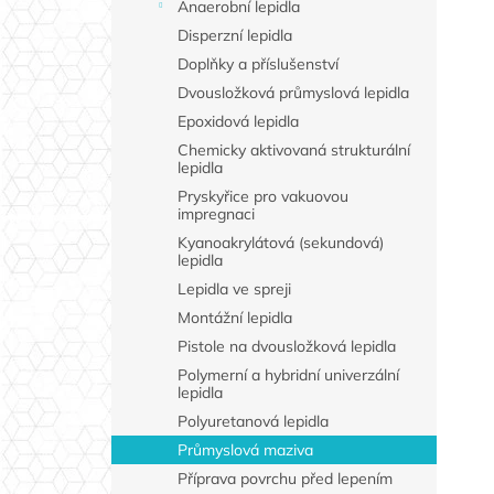
Anaerobní lepidla
Disperzní lepidla
Doplňky a příslušenství
Dvousložková průmyslová lepidla
Epoxidová lepidla
Chemicky aktivovaná strukturální
lepidla
Pryskyřice pro vakuovou
impregnaci
Kyanoakrylátová (sekundová)
lepidla
Lepidla ve spreji
Montážní lepidla
Pistole na dvousložková lepidla
Polymerní a hybridní univerzální
lepidla
Polyuretanová lepidla
Průmyslová maziva
Příprava povrchu před lepením