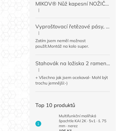
MIKOV® Nůž kapesní NOŽIČKA 131-NZn-1 zavírací, 74 mm
|
Hodnocení produktu je 5 z 5 hvězdiček.
Vyprošťovací řetězové pásy, 2 ks
|
Hodnocení produktu je 5 z 5 hvězdiček.
Zatím jsem neměl možnost
použít.Montáž na kolo super.
Stahovák na ložiska 2 ramenný MINI 50 / 60 mm
|
Hodnocení produktu je 4 z 5 hvězdiček.
+ Všechno jak jsem ocekaval- Mohl být
trochu jemnější:-)
Top 10 produktů
Multifunkční malířská
špachtle KAI 2K · 5v1 · š. 75
mm · nerez
106 Kč