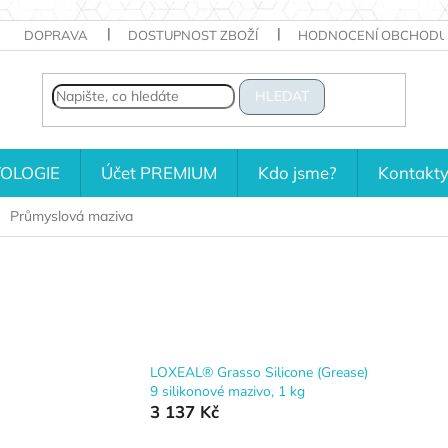
DOPRAVA
DOSTUPNOST ZBOŽÍ
HODNOCENÍ OBCHODU
HLEDAT
OLOGIE
Účet PREMIUM
Kdo jsme?
Kontakt
Průmyslová maziva
)
LOXEAL® Grasso Silicone (Grease)
9 silikonové mazivo, 1 kg
3 137 Kč