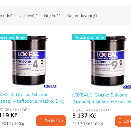
ecedně
Nejlevnější
Nejdražší
Nejprodávanější
uze pro firmy
Pouze pro firmy
XEAL® Grasso Silicone
LOXEAL® Grasso Silicone
ease) 4 teflonové mazivo, 1 kg
(Grease) 9 silikonové maziv
77,69 Kč bez DPH
2 592,56 Kč bez DPH
119 Kč
3 137 Kč
Do košíku
Do 
ná
Měrná
,90 Kč / 100 g
313,70 Kč / 100 g
a:
cena: