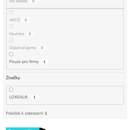
Na skladě
0
ů
AKCE
0
Novinka
0
Doporučujeme
0
Pouze pro firmy
1
Značky
LOXEAL®
1
Položek k zobrazení:
1
V