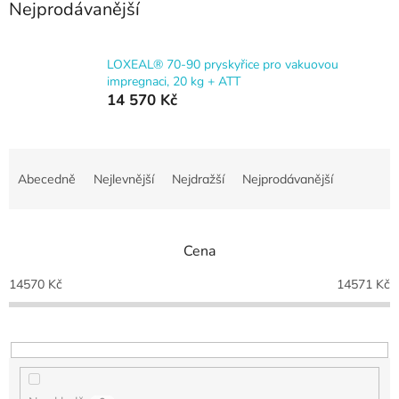
Nejprodávanější
LOXEAL® 70-90 pryskyřice pro vakuovou
impregnaci, 20 kg + ATT
14 570 Kč
Ř
a
Abecedně
Nejlevnější
Nejdražší
Nejprodávanější
z
e
n
Cena
í
p
14570
Kč
14571
Kč
r
o
d
u
k
t