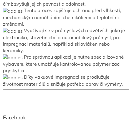
a
čímž zvyšují jejich pevnost a odolnost.
c
Tento proces zajišťuje ochranu před vlhkostí,
í
mechanickým namáháním, chemikáliemi a teplotními
p
změnami.
r
Využívají se v průmyslových odvětvích, jako je
v
k
elektronika, stavebnictví a automobilový průmysl, pro
y
impregnaci materiálů, například sklovláken nebo
v
keramiky.
ý
Pro správnou aplikaci je nutné specializované
p
vybavení, které umožňuje kontrolovanou polymerizaci
i
s
pryskyřice.
u
Díky vakuové impregnaci se prodlužuje
životnost materiálů a snižuje potřeba oprav či výměny.
Z
á
p
a
Facebook
t
í