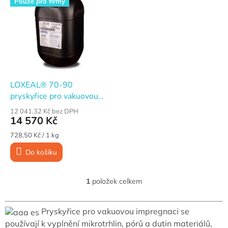
Pouze pro firmy
ý
p
i
s
p
r
o
d
LOXEAL® 70-90
u
pryskyřice pro vakuovou
k
impregnaci, 20 kg + ATT
12 041,32 Kč bez DPH
t
14 570 Kč
ů
Měrná
728,50 Kč / 1 kg
cena:
Do košíku
1
položek celkem
O
v
l
Pryskyřice pro vakuovou impregnaci se
á
d
používají k vyplnění mikrotrhlin, pórů a dutin materiálů,