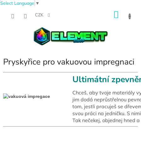
Select Language
▼
Přejít
NÁKU
na
CZK
obsah
KOŠÍK
Pryskyřice pro vakuovou impregnaci
Ultimátní zpevně
Chceš, aby tvoje materiály v
jim dodá neprůstřelnou pevno
tom, jestli pracuješ se dřeve
svou práci na jedničku. S nim
Tak nečekej, objednej hned a 