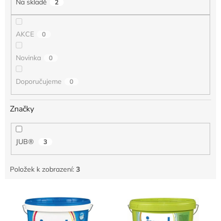
Na skladě
2
ů
AKCE
0
Novinka
0
Doporučujeme
0
Značky
JUB®
3
Položek k zobrazení:
3
V
ý
p