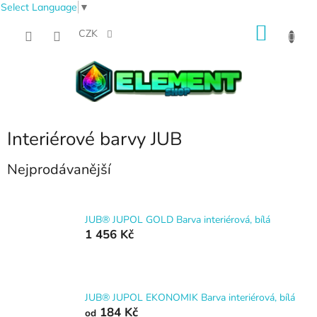
Select Language
▼
Přejít
NÁKU
na
CZK
obsah
KOŠÍK
Interiérové barvy JUB
Nejprodávanější
JUB® JUPOL GOLD Barva interiérová, bílá
1 456 Kč
JUB® JUPOL EKONOMIK Barva interiérová, bílá
184 Kč
od