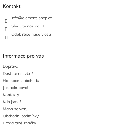
r
Kontakt
v
k
info
@
element-shop.cz
y
v
Sledujte nás na FB
ý
Odebírejte naše videa
p
i
s
u
Informace pro vás
Doprava
Dostupnost zboží
Hodnocení obchodu
Jak nakupovat
Kontakty
Kdo jsme?
Mapa serveru
Obchodní podmínky
Prodávané značky