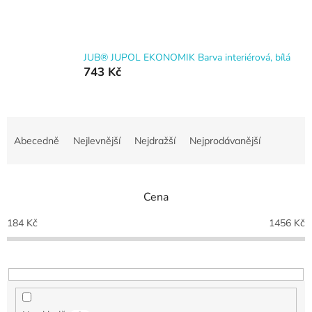
JUB® JUPOL EKONOMIK Barva interiérová, bílá
743 Kč
Ř
a
Abecedně
Nejlevnější
Nejdražší
Nejprodávanější
z
e
n
Cena
í
p
184
Kč
1456
Kč
r
o
d
u
k
t