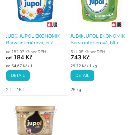
i
s
p
r
o
d
JUB® JUPOL EKONOMIK
JUB® JUPOL EKONOMIK
u
Barva interiérová, bílá
Barva interiérová, bílá
k
od 152,07 Kč bez DPH
614,05 Kč bez DPH
t
184 Kč
743 Kč
od
ů
Měrná
Měrná
od 64,67 Kč / 1 l
29,72 Kč / 1 kg
cena:
cena:
DETAIL
DETAIL
2 l
15 l
25 kg