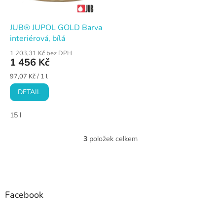
JUB® JUPOL GOLD Barva
interiérová, bílá
1 203,31 Kč bez DPH
1 456 Kč
Měrná
97,07 Kč / 1 l
cena:
DETAIL
15 l
3
položek celkem
O
v
l
Z
á
á
d
p
a
a
Facebook
c
t
í
í
p