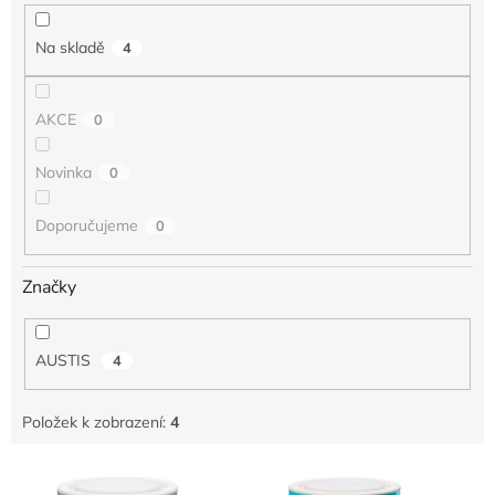
k
t
Na skladě
4
ů
AKCE
0
Novinka
0
Doporučujeme
0
Značky
AUSTIS
4
Položek k zobrazení:
4
V