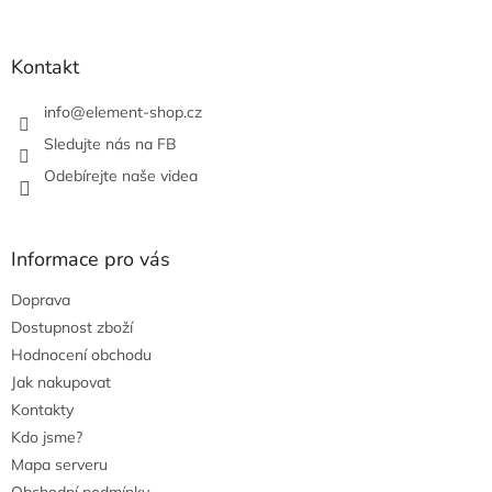
t
í
í
p
r
Kontakt
v
k
info
@
element-shop.cz
y
v
Sledujte nás na FB
ý
Odebírejte naše videa
p
i
s
u
Informace pro vás
Doprava
Dostupnost zboží
Hodnocení obchodu
Jak nakupovat
Kontakty
Kdo jsme?
Mapa serveru
Obchodní podmínky