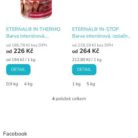
ETERNAL® IN THERMO
ETERNAL® IN-STOP
Barva interiérová,
Barva interiérová, izolační
termoizolační,
na skvrny, bílá
od 186,78 Kč bez DPH
od 218,18 Kč bez DPH
protiplísňová, bílá, 4 kg
226 Kč
264 Kč
od
od
Měrná
Měrná
od 194 Kč / 1 kg
212,80 Kč / 1 kg
cena:
cena:
DETAIL
DETAIL
0,9 kg
4 kg
1 kg
5 kg
4
položek celkem
O
v
l
Z
á
á
d
p
a
a
Facebook
c