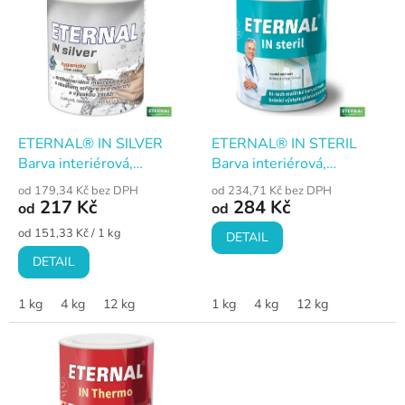
ý
p
i
s
p
r
o
d
ETERNAL® IN SILVER
ETERNAL® IN STERIL
u
Barva interiérová,
Barva interiérová,
k
antibakteriální, s obsahem
omyvatelná, protiplísňová,
od 179,34 Kč bez DPH
od 234,71 Kč bez DPH
t
stříbra, omyvatelná
bílá
217 Kč
284 Kč
od
od
ů
Měrná
od 151,33 Kč / 1 kg
DETAIL
cena:
DETAIL
1 kg
4 kg
12 kg
1 kg
4 kg
12 kg