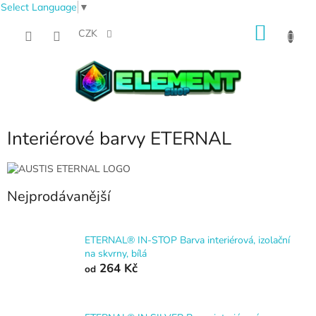
Select Language
▼
Přejít
NÁKU
na
CZK
obsah
KOŠÍK
Interiérové barvy ETERNAL
Nejprodávanější
ETERNAL® IN-STOP Barva interiérová, izolační
na skvrny, bílá
264 Kč
od