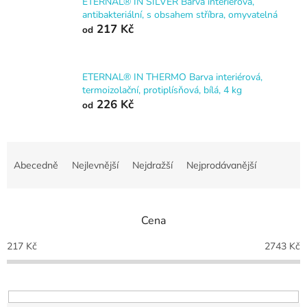
ETERNAL® IN SILVER Barva interiérová,
antibakteriální, s obsahem stříbra, omyvatelná
217 Kč
od
ETERNAL® IN THERMO Barva interiérová,
termoizolační, protiplísňová, bílá, 4 kg
226 Kč
od
Ř
a
Abecedně
Nejlevnější
Nejdražší
Nejprodávanější
z
e
n
Cena
í
p
217
Kč
2743
Kč
r
o
d
u