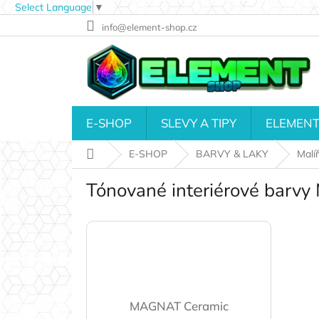
Select Language
▼
Přejít
info@element-shop.cz
na
obsah
E-SHOP
SLEVY A TIPY
ELEMENT
Domů
E-SHOP
BARVY & LAKY
Malí
Tónované interiérové bar
MAGNAT Ceramic