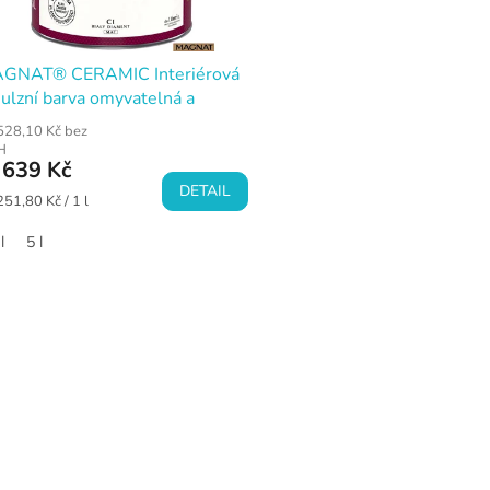
GNAT® CERAMIC Interiérová
ulzní barva omyvatelná a
olná
528,10 Kč bez
H
639 Kč
DETAIL
ná
251,80 Kč / 1 l
a:
l
5 l
O
v
l
á
d
a
c
í
p
r