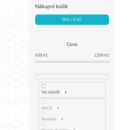
Nákupní košík
0
KS /
0 KČ
Cena
639
Kč
1259
Kč
Na skladě
1
AKCE
0
Novinka
0