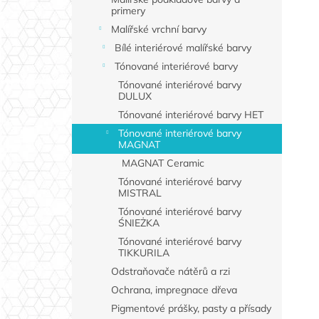
primery
Malířské vrchní barvy
Bílé interiérové malířské barvy
Tónované interiérové barvy
Tónované interiérové barvy
DULUX
Tónované interiérové barvy HET
Tónované interiérové barvy
MAGNAT
MAGNAT Ceramic
Tónované interiérové barvy
MISTRAL
Tónované interiérové barvy
ŚNIEŻKA
Tónované interiérové barvy
TIKKURILA
Odstraňovače nátěrů a rzi
Ochrana, impregnace dřeva
Pigmentové prášky, pasty a přísady