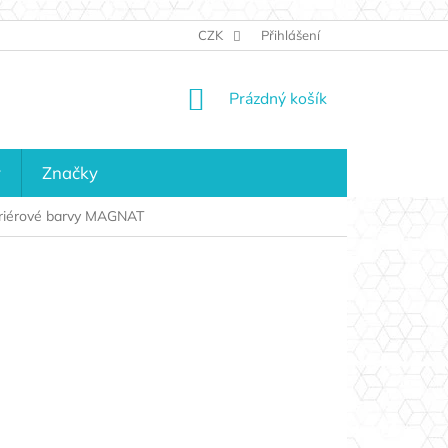
JAK NAKUPOVAT
KONTAKTY
CZK
Přihlášení
KDO JSME?
MAPA 
NÁKUPNÍ
Prázdný košík
KOŠÍK
y
Značky
eriérové barvy MAGNAT