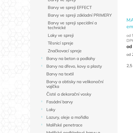
r
n
k
Barvy ve spreji EFFECT
o
e
t
d
Barvy ve spreji základní PRIMERY
l
ů
MA
u
Barvy ve spreji speciální a
em
technické
k
od
t
Laky ve spreji
od 
DP
ů
Těsnicí spreje
od
Značkovací spreje
Měr
od 
Barvy na beton a podlahy
cen
2,5 
Barvy na dřevo, kovy a plasty
Barvy na textil
Barvy a obtisky na velikonoční
vajíčka
Čisté a dekorační vosky
Fasádní barvy
Laky
Lazury, oleje a mořidla
Malířské penetrace
Malířské podkladové barvy a