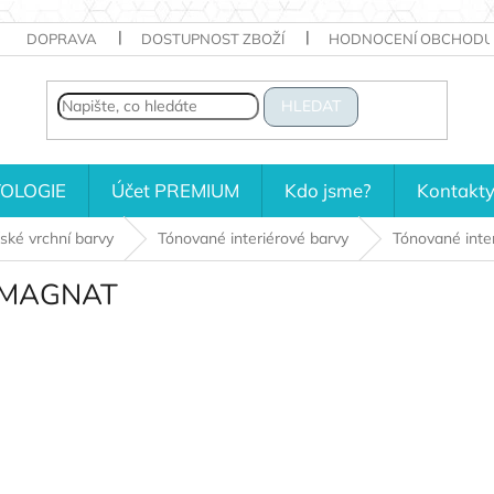
DOPRAVA
DOSTUPNOST ZBOŽÍ
HODNOCENÍ OBCHODU
HLEDAT
OLOGIE
Účet PREMIUM
Kdo jsme?
Kontakt
řské vrchní barvy
Tónované interiérové barvy
Tónované int
vy MAGNAT