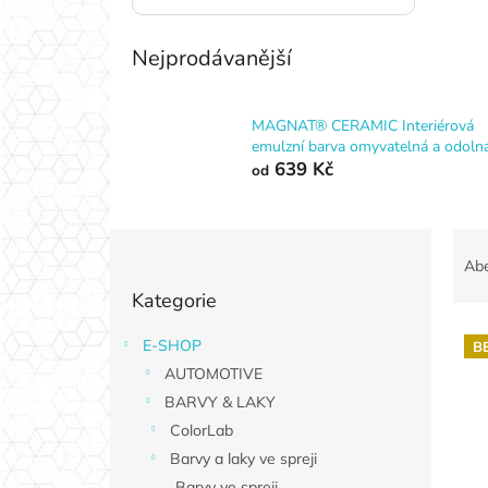
Nejprodávanější
MAGNAT® CERAMIC Interiérová
emulzní barva omyvatelná a odoln
639 Kč
od
P
Ř
o
a
Ab
Přeskočit
s
z
Kategorie
kategorie
t
e
r
n
E-SHOP
B
V
a
í
AUTOMOTIVE
ý
n
p
p
n
BARVY & LAKY
r
i
í
o
ColorLab
s
p
d
Barvy a laky ve spreji
p
a
u
Barvy ve spreji