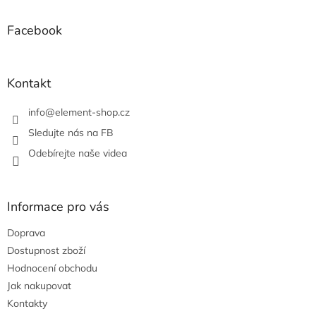
d
p
a
a
Facebook
c
t
í
í
p
r
Kontakt
v
k
info
@
element-shop.cz
y
v
Sledujte nás na FB
ý
Odebírejte naše videa
p
i
s
u
Informace pro vás
Doprava
Dostupnost zboží
Hodnocení obchodu
Jak nakupovat
Kontakty