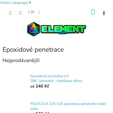
Select Language
▼
Přejít
NÁKU
na
CZK
obsah
KOŠÍK
Epoxidové penetrace
Nejprodávanější
Epoxidová pryskyřice LH
288 · laminační · stabilizace dřeva
246 Kč
od
POLYCOL® 225-525 epoxidový penetrační nátěr,
sada