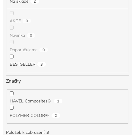
Na skladě
2
ů
AKCE
0
Novinka
0
Doporučujeme
0
BESTSELLER
3
Značky
HAVEL Composites®
1
POLYMER COLOR®
2
Položek k zobrazení:
3