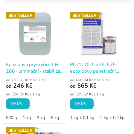
V
BESTSELLER
BESTSELLER
ý
p
i
s
p
r
o
d
Epoxidová pryskyřice LH
POLYCOL® 225-525
u
288 · laminační · stabilizace
epoxidový penetrační
k
dřeva
nátěr, sada
od 203,31 Kč bez DPH
od 466,94 Kč bez DPH
t
246 Kč
565 Kč
od
od
ů
Měrná
Měrná
od 354,30 Kč / 1 kg
od 325,67 Kč / 1 kg
cena:
cena:
DETAIL
DETAIL
500 g
1 kg
3 kg
5 kg
10 kg
1 kg + 0,1 kg
2 kg + 0,2 kg
4
BESTSELLER