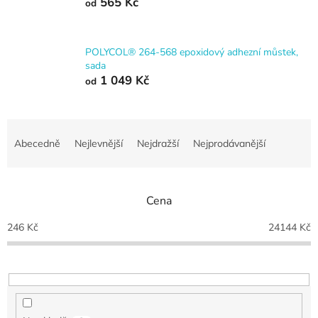
565 Kč
od
POLYCOL® 264-568 epoxidový adhezní můstek,
sada
1 049 Kč
od
Ř
a
Abecedně
Nejlevnější
Nejdražší
Nejprodávanější
z
e
n
Cena
í
p
246
Kč
24144
Kč
r
o
d
u
k
t