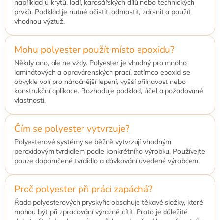
například u krytů, lodí, karosářských dílů nebo technických
prvků. Podklad je nutné očistit, odmastit, zdrsnit a použít
vhodnou výztuž.
Mohu polyester použít místo epoxidu?
Někdy ano, ale ne vždy. Polyester je vhodný pro mnoho
laminátových a opravárenských prací, zatímco epoxid se
obvykle volí pro náročnější lepení, vyšší přilnavost nebo
konstrukční aplikace. Rozhoduje podklad, účel a požadované
vlastnosti.
Čím se polyester vytvrzuje?
Polyesterové systémy se běžně vytvrzují vhodným
peroxidovým tvrdidlem podle konkrétního výrobku. Používejte
pouze doporučené tvrdidlo a dávkování uvedené výrobcem.
Proč polyester při práci zapáchá?
Řada polyesterových pryskyřic obsahuje těkavé složky, které
mohou být při zpracování výrazně cítit. Proto je důležité