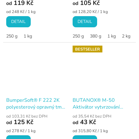
119 Kč
105 Kč
od
od
Měrná
Měrná
od 248 Kč / 1 kg
od 128,20 Kč / 1 kg
cena:
cena:
DETAIL
DETAIL
250 g
1 kg
250 g
380 g
1 kg
2 kg
5
BESTSELLER
BumperSoft® F 222 2K
BUTANOX® M-50
polyesterový opravný tmel
Aktivátor vytvrzování
na plasty
polyesterových pryskyřic
od 103,31 Kč bez DPH
od 35,54 Kč bez DPH
125 Kč
43 Kč
od
od
Měrná
Měrná
od 278 Kč / 1 kg
od 315,80 Kč / 1 kg
cena:
cena: