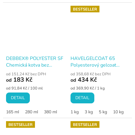
BESTSELLER
DEBBEX® POLYESTER SF
HAVELGELCOAT 65
Chemická kotva bez
Polyesterový gelcoat
styrenu
isoftalový · natírací · bílý
od 151,24 Kč bez DPH
od 358,68 Kč bez DPH
183 Kč
434 Kč
od
od
Měrná
Měrná
od 91,84 Kč / 100 ml
od 369,90 Kč / 1 kg
cena:
cena:
DETAIL
DETAIL
165 ml
280 ml
380 ml
1 kg
3 kg
5 kg
10 kg
BESTSELLER
BESTSELLER