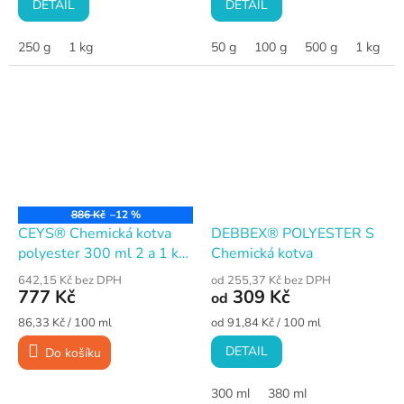
DETAIL
DETAIL
250 g
1 kg
50 g
100 g
500 g
1 kg
3
886 Kč
–12 %
CEYS® Chemická kotva
DEBBEX® POLYESTER S
polyester 300 ml 2 a 1 ks
Chemická kotva
ZDARMA
642,15 Kč bez DPH
od 255,37 Kč bez DPH
777 Kč
309 Kč
od
Měrná
Měrná
86,33 Kč / 100 ml
od 91,84 Kč / 100 ml
cena:
cena:
DETAIL
Do košíku
300 ml
380 ml