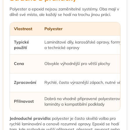
Polyester a epoxid nejsou zaměnitelné systémy. Oba mají v
dílně své místo, ale každý se hodí na trochu jinou práci.
Vlastnost
Polyester
Typické
Laminátové díly, karosářské opravy, formy, ho
použití
a technické opravy
Cena
Obvykle výhodnější pro větší plochy
Zpracování
Rychlé, často výraznější zápach, nutné větrání
Dobrá na vhodně připravené polyesterové
Přilnavost
lamináty a kompatibilní podklady
Jednoduché pravidlo:
polyester je často skvělá volba pro
rychlé laminování a cenově rozumné opravy. Epoxid se hodí
tam, kde rozhoduje vyšší přilnavost, přesnost, pevnost nebo