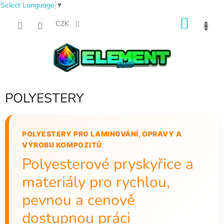
Select Language
▼
Přejít
NÁKU
na
CZK
obsah
KOŠÍK
POLYESTERY
POLYESTERY PRO LAMINOVÁNÍ, OPRAVY A
VÝROBU KOMPOZITŮ
Polyesterové pryskyřice a
materiály pro rychlou,
pevnou a cenově
dostupnou práci