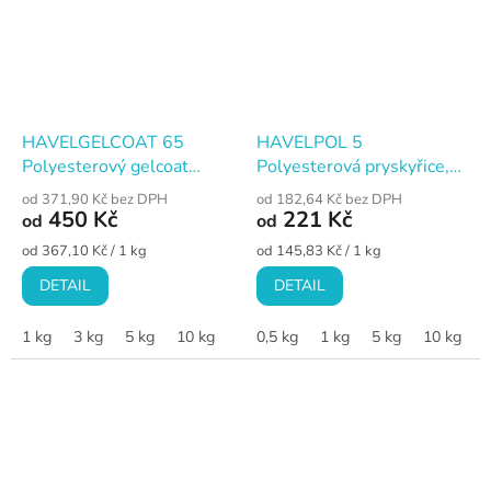
HAVELGELCOAT 65
HAVELPOL 5
Polyesterový gelcoat
Polyesterová pryskyřice,
isoftalový · natírací · čirý
pevnostní, čirá
od 371,90 Kč bez DPH
od 182,64 Kč bez DPH
450 Kč
221 Kč
od
od
Měrná
Měrná
od 367,10 Kč / 1 kg
od 145,83 Kč / 1 kg
cena:
cena:
DETAIL
DETAIL
1 kg
3 kg
5 kg
10 kg
0,5 kg
1 kg
5 kg
10 kg
3