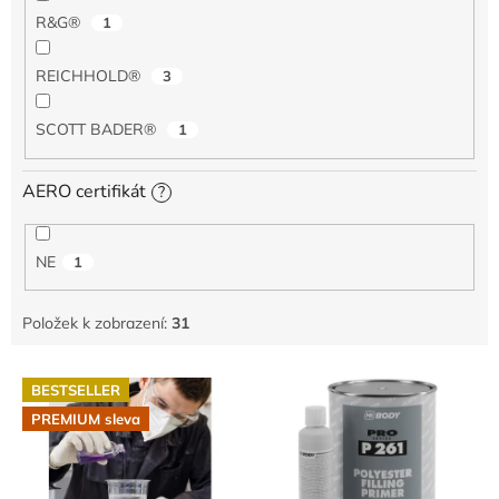
R&G®
1
REICHHOLD®
3
SCOTT BADER®
1
AERO certifikát
?
NE
1
Položek k zobrazení:
31
V
BESTSELLER
ý
PREMIUM sleva
p
i
s