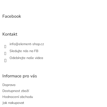
Z
á
p
a
Facebook
t
í
Kontakt
info
@
element-shop.cz
Sledujte nás na FB
Odebírejte naše videa
Informace pro vás
Doprava
Dostupnost zboží
Hodnocení obchodu
Jak nakupovat