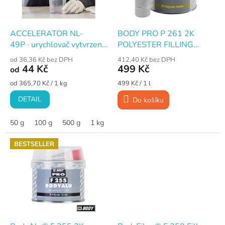
p
r
o
d
ACCELERATOR NL-
BODY PRO P 261 2K
u
49P · urychlovač vytvrzení
POLYESTER FILLING
k
PES a VES
PRIMER stříkací základový
od 36,36 Kč bez DPH
412,40 Kč bez DPH
t
pryskyřic · kobalt 1%
plnič a tmel, žlutý, 1 l
44 Kč
499 Kč
od
ů
Měrná
Měrná
od 365,70 Kč / 1 kg
499 Kč / 1 l
cena:
cena:
DETAIL
Do košíku
50 g
100 g
500 g
1 kg
5 kg
10 kg
BESTSELLER