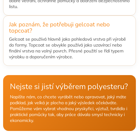
dobré větrání, ochranné pomůcky a dodržení bezpečnostního
listu.
Jak poznám, že potřebuji gelcoat nebo
topcoat?
Gelcoat se používá hlavně jako pohledová vrstva při výrobě
do formy. Topcoat se obvykle používá jako uzavírací nebo
finální vrstva na volný povrch. Přesné použití se řídí typem
výrobku a doporučením výrobce.
Nejste si jistí výběrem polyesteru?
Napište nám, co chcete vyrábět nebo opravovat, jaký máte
podklad, jak velká je plocha a jaký výsledek očekáváte.
Pomůžeme vám vybrat vhodnou pryskyřici, výztuž, tvrdidlo i
praktické pomůcky tak, aby práce dávala smysl technicky i
ekonomicky.