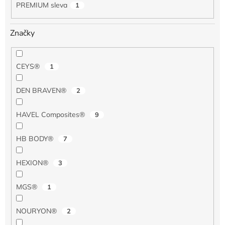
PREMIUM sleva
1
Značky
CEYS®
1
DEN BRAVEN®
2
HAVEL Composites®
9
HB BODY®
7
HEXION®
3
MGS®
1
NOURYON®
2