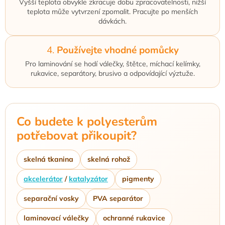
Vyšší teplota obvykle zkracuje dobu zpracovatelnosti, nižší
teplota může vytvrzení zpomalit. Pracujte po menších
dávkách.
4.
Používejte vhodné pomůcky
Pro laminování se hodí válečky, štětce, míchací kelímky,
rukavice, separátory, brusivo a odpovídající výztuže.
Co budete k polyesterům
potřebovat přikoupit?
skelná tkanina
skelná rohož
akcelerátor
/
katalyzátor
pigmenty
separační vosky
PVA separátor
laminovací válečky
ochranné rukavice