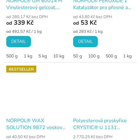
NORPOL® GM 60014 H
NORPOL® PEROXIDE 1
Vinylesterový gelcoat,
Katalyzátor pro přesné a
zelený, na výrobu forem
kontrolované tvrzení
od 280,17 Kč bez DPH
od 43,80 Kč bez DPH
nenasycených
339 Kč
53 Kč
od
od
polyesterových pryskyřic
Měrná
Měrná
od 492,57 Kč / 1 kg
od 283 Kč / 1 kg
cena:
cena:
DETAIL
DETAIL
500 g
1 kg
5 kg
10 kg
30 kg
50 g
100 g
500 g
1 kg
5
BESTSELLER
NORPOL® WAX
Polyesterová pryskyřice
SOLUTION 9872 voskový
CRYSTIC® U 1131
roztok 5%
T · samozhášivá · 25 kg
od 40,50 Kč bez DPH
2 770,25 Kč bez DPH