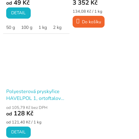
49 Kč
3 352 Kč
od
Měrná
134,08 Kč / 1 kg
DETAIL
cena:
Do košíku
50 g
100 g
1 kg
2 kg
5 kg
10 kg
20 kg
Polyesterová pryskyřice
HAVELPOL 1, ortoftalová,
základní
od 105,79 Kč bez DPH
128 Kč
od
Měrná
od 121,40 Kč / 1 kg
cena:
DETAIL