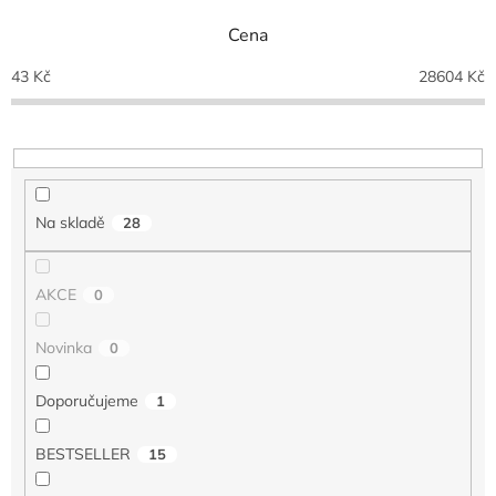
n
Cena
í
p
43
Kč
28604
Kč
r
o
d
u
k
t
Na skladě
28
ů
AKCE
0
Novinka
0
Doporučujeme
1
BESTSELLER
15