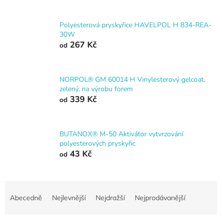
Polyesterová pryskyřice HAVELPOL H 834-REA-
30W
267 Kč
od
NORPOL® GM 60014 H Vinylesterový gelcoat,
zelený, na výrobu forem
339 Kč
od
BUTANOX® M-50 Aktivátor vytvrzování
polyesterových pryskyřic
43 Kč
od
Ř
a
Abecedně
Nejlevnější
Nejdražší
Nejprodávanější
z
e