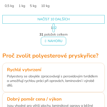
0,5 kg
1 kg
5 kg
10 kg
20 kg
30 kg
NAČÍST 10 DALŠÍCH
S
1
2
t
O
r
31
položek celkem
v
á
l
NAHORU
n
á
k
o
d
v
Proč zvolit polyesterové pryskyřice?
a
á
c
n
í
í
p
Rychlé vytvrzení
r
Polyestery se obvykle zpracovávají s peroxidovým tvrdidlem
v
a umožňují rychlou práci při opravách, laminování i výrobě
k
dílů.
y
v
ý
Dobrý poměr cena / výkon
p
i
Jsou vhodné pro větší plochy, laminátové opravy a běžné