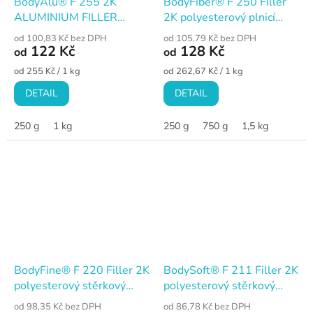
BodyAlu® F 255 2K
BodyFiber® F 250 Filler
ALUMINIUM FILLER
2K polyesterový plnicí
polyesterový plnící tmel s
tmel se skelným vláknem,
od 100,83 Kč bez DPH
od 105,79 Kč bez DPH
hliníkem, stříbrný
zelený
122 Kč
128 Kč
od
od
Měrná
Měrná
od 255 Kč / 1 kg
od 262,67 Kč / 1 kg
cena:
cena:
DETAIL
DETAIL
250 g
1 kg
250 g
750 g
1,5 kg
BodyFine® F 220 Filler 2K
BodySoft® F 211 Filler 2K
polyesterový stěrkový
polyesterový stěrkový
jemný tmel, bílý
plnicí tmel, žlutý
od 98,35 Kč bez DPH
od 86,78 Kč bez DPH