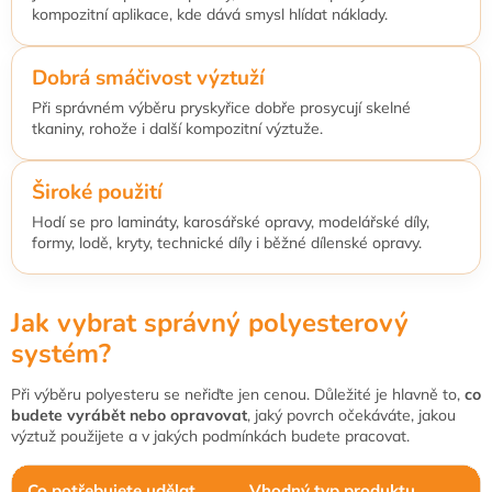
s
kompozitní aplikace, kde dává smysl hlídat náklady.
u
Dobrá smáčivost výztuží
Při správném výběru pryskyřice dobře prosycují skelné
tkaniny, rohože i další kompozitní výztuže.
Široké použití
Hodí se pro lamináty, karosářské opravy, modelářské díly,
formy, lodě, kryty, technické díly i běžné dílenské opravy.
Jak vybrat správný polyesterový
systém?
Při výběru polyesteru se neřiďte jen cenou. Důležité je hlavně to,
co
budete vyrábět nebo opravovat
, jaký povrch očekáváte, jakou
výztuž použijete a v jakých podmínkách budete pracovat.
Co potřebujete udělat
Vhodný typ produktu
P