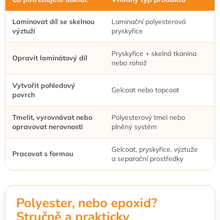
Laminovat díl se skelnou
Laminační polyesterová
S
výztuží
pryskyřice
k
Pryskyřice + skelná tkanina
P
Opravit laminátový díl
nebo rohož
s
Vytvořit pohledový
G
Gelcoat nebo topcoat
povrch
u
Tmelit, vyrovnávat nebo
Polyesterový tmel nebo
V
opravovat nerovnosti
plněný systém
p
Gelcoat, pryskyřice, výztuže
U
Pracovat s formou
a separační prostředky
n
Polyester, nebo epoxid?
Stručně a prakticky