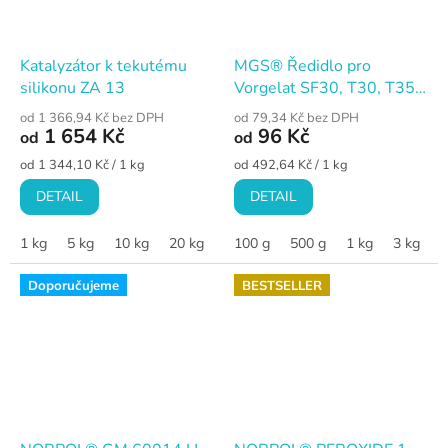
Katalyzátor k tekutému
MGS® Ředidlo pro
silikonu ZA 13
Vorgelat SF30, T30, T35 a
T3PU
od 1 366,94 Kč bez DPH
od 79,34 Kč bez DPH
1 654 Kč
96 Kč
od
od
Měrná
Měrná
od 1 344,10 Kč / 1 kg
od 492,64 Kč / 1 kg
cena:
cena:
DETAIL
DETAIL
1 kg
5 kg
10 kg
20 kg
100 g
500 g
1 kg
3 kg
6
Doporučujeme
BESTSELLER