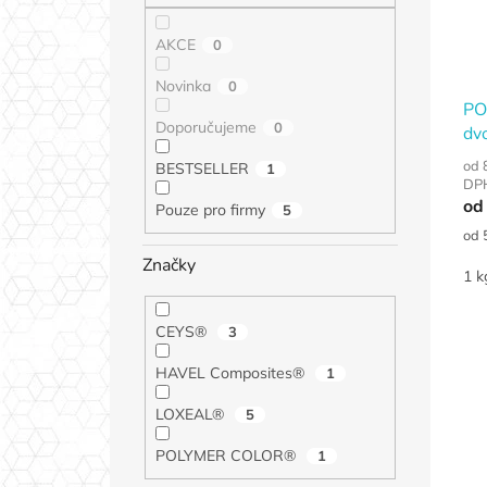
AKCE
0
Novinka
0
PO
Doporučujeme
0
dv
lep
od 
BESTSELLER
1
DP
od
Pouze pro firmy
5
Měr
od 
cen
Značky
1 k
CEYS®
3
HAVEL Composites®
1
LOXEAL®
5
POLYMER COLOR®
1