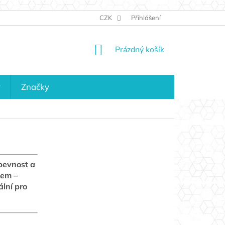
JAK NAKUPOVAT
KONTAKTY
CZK
Přihlášení
KDO JSME?
MAPA 
NÁKUPNÍ
Prázdný košík
KOŠÍK
y
Značky
 pevnost a
lem –
lní pro