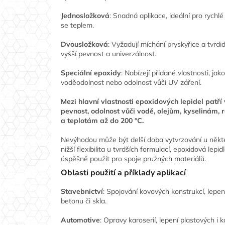
Jednosložková
: Snadná aplikace, ideální pro rychlé 
se teplem.
Dvousložková
: Vyžadují míchání pryskyřice a tvrdid
vyšší pevnost a univerzálnost.
Speciální epoxidy
: Nabízejí přidané vlastnosti, jako j
voděodolnost nebo odolnost vůči UV záření.
Mezi hlavní vlastnosti epoxidových lepidel patří
pevnost, odolnost vůči vodě, olejům, kyselinám,
a teplotám až do 200 °C.
Nevýhodou může být delší doba vytvrzování u někt
nižší flexibilita u tvrdších formulací, epoxidová lepid
úspěšně použít pro spoje pružných materiálů.
Oblasti použití a příklady aplikací
Stavebnictví
: Spojování kovových konstrukcí, lepe
betonu či skla.
Automotive
: Opravy karoserií, lepení plastových i 