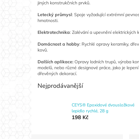
jiných konstrukčních prvků.
Letecký průmysl
: Spoje vyžadující extrémní pevnos
hmotnosti.
Elektrotechnika
: Zalévání a upevnění elektrických
Domácnost a hobby
: Rychlé opravy keramiky, dře
kovů.
Dalších aplikace:
Opravy lodních trupů, výroba kom
modelů, nebo různé designové práce, jako je lepení
dřevěných dekorací.
Nejprodávanější
CEYS® Epoxidové dvousložkové
lepidlo rychlé, 28 g
198 Kč
P
Ř