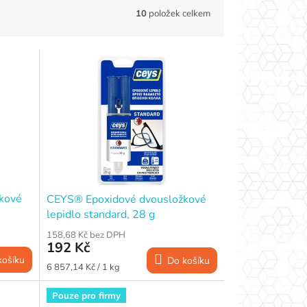
10
položek celkem
kové
CEYS® Epoxidové dvousložkové
lepidlo standard, 28 g
158,68 Kč bez DPH
192 Kč
košíku
Do košíku
Měrná
6 857,14 Kč / 1 kg
cena:
Pouze pro firmy