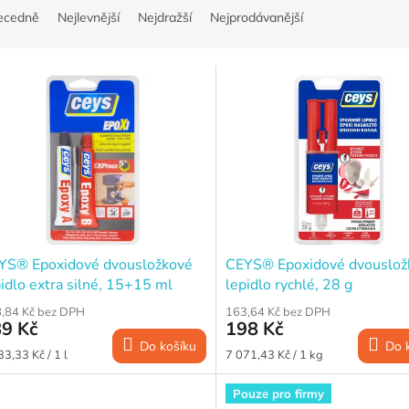
ecedně
Nejlevnější
Nejdražší
Nejprodávanější
YS® Epoxidové dvousložkové
CEYS® Epoxidové dvouslož
idlo extra silné, 15+15 ml
lepidlo rychlé, 28 g
,84 Kč bez DPH
163,64 Kč bez DPH
9 Kč
198 Kč
Do košíku
Do 
ná
Měrná
33,33 Kč / 1 l
7 071,43 Kč / 1 kg
a:
cena:
Pouze pro firmy