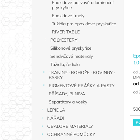
Epoxidové pojivové a laminační
pryskyřice
Epoxidové tmely
Tužidla pro epoxidové pryskyřice
RIVER TABLE
POLYESTERY
Silikonové pryskyřice
Ep
Sendvičové materiály
100
Tužidla, ředidla
lep
od 
TKANINY · ROHOŽE · ROVINGY ·
DP
PÁSKY
od
PIGMENTOVÉ PRÁŠKY A PASTY
Měr
od 
PŘÍSADY, PLNIVA
cen
Separátory a vosky
500
LEPIDLA
NÁŘADÍ
Po
OBALOVÉ MATERIÁLY
OCHRANNÉ POMŮCKY