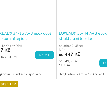
XEAL® 34-15 A+B epoxidové
LOXEAL® 35-44 A+B epox
ukturální lepidlo
strukturální lepidlo
,42 Kč bez DPH
od 369,42 Kč bez
7 Kč
DPH
447 Kč
od
DETAIL
ná
 Kč / 100 ml
a:
Měrná
od 549,50 Kč
DE
cena:
/ 100 ml
jkartuš 50 ml + 1× špička S
dvojkartuš 50 ml + 1× špička B
ESTSELLER