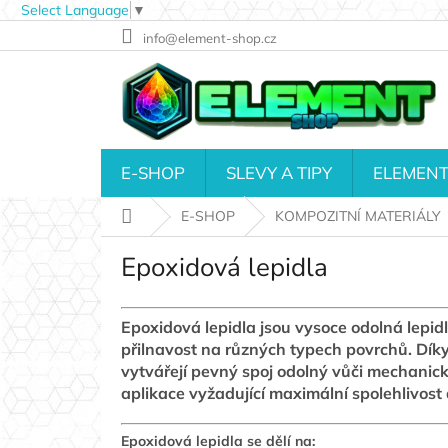
Select Language
▼
Přejít
info@element-shop.cz
na
obsah
E-SHOP
SLEVY A TIPY
ELEMENT
Domů
E-SHOP
KOMPOZITNÍ MATERIÁLY
Epoxidová lepidla
Epoxidová lepidla jsou vysoce odolná lepidl
přilnavost na různých typech povrchů. Díky
vytvářejí pevný spoj odolný vůči mechanic
aplikace vyžadující maximální spolehlivost 
Epoxidová lepidla se dělí na: