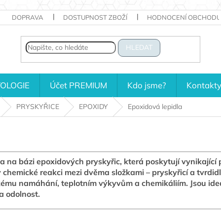
DOPRAVA
DOSTUPNOST ZBOŽÍ
HODNOCENÍ OBCHODU
HLEDAT
OLOGIE
Účet PREMIUM
Kdo jsme?
Kontakt
PRYSKYŘICE
EPOXIDY
Epoxidová lepidla
a na bázi epoxidových pryskyřic, která poskytují vynikající
 chemické reakci mezi dvěma složkami – pryskyřicí a tvrdid
kému namáhání, teplotním výkyvům a chemikáliím. Jsou ideá
a odolnost.