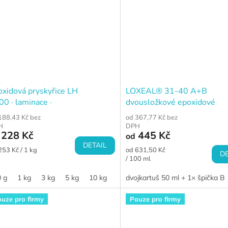
oxidová pryskyřice LH
LOXEAL® 31-40 A+B
0 · laminace ·
dvousložkové epoxidové
idla · tmely · polymerbetony
strukturální lepidlo
188,43 Kč bez
od 367,77 Kč bez
H
DPH
228 Kč
445 Kč
od
DETAIL
ná
Měrná
253 Kč / 1 kg
od 631,50 Kč
DE
a:
cena:
/ 100 ml
 g
1 kg
3 kg
5 kg
10 kg
dvojkartuš 50 ml + 1× špička B
uze pro firmy
Pouze pro firmy