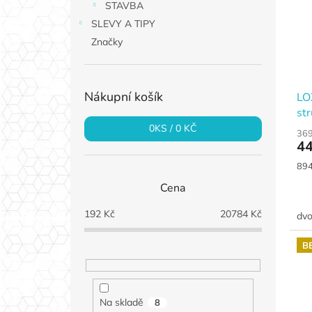
STAVBA
SLEVY A TIPY
Značky
Nákupní košík
LO
str
0
KS /
0 KČ
369
44
Měr
894
cen
Cena
192
Kč
20784
Kč
dvo
B
Na skladě
8