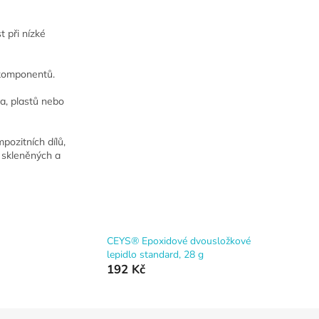
t při nízké
 komponentů.
va, plastů nebo
pozitních dílů,
 skleněných a
CEYS® Epoxidové dvousložkové
lepidlo standard, 28 g
192 Kč