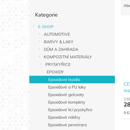
o
a
Ab
Přeskočit
s
z
Kategorie
kategorie
t
e
r
n
E-SHOP
V
a
í
AUTOMOTIVE
ý
n
p
p
n
BARVY & LAKY
r
i
í
o
DŮM A ZAHRADA
s
p
d
KOMPOZITNÍ MATERIÁLY
p
a
u
PRYSKYŘICE
r
n
k
EPOXIDY
o
e
t
d
Epoxidová lepidla
l
ů
CE
u
Epoxidové a PU laky
lep
k
Epoxidové gelcoaty
t
238
Epoxidové komplety
28
ů
Epoxidové licí pryskyřice
Měr
9 6
Epoxidové nátěry
cen
Epoxidové penetrace