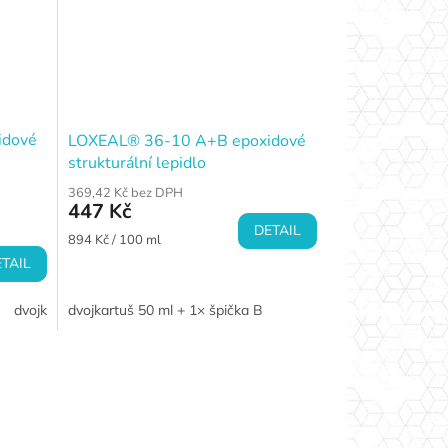
idové
LOXEAL® 36-10 A+B epoxidové
strukturální lepidlo
369,42 Kč bez DPH
447 Kč
DETAIL
Měrná
894 Kč / 100 ml
cena:
TAIL
dvojkartuš 200 ml + 1× špička 22 cm
dvojkartuš 50 ml + 1× špička B