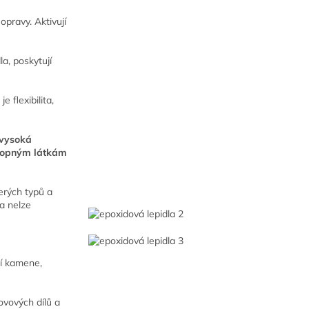
opravy. Aktivují
la, poskytují
e flexibilita,
 vysoká
 ropným látkám
erých typů a
la nelze
ní kamene,
kovových dílů a