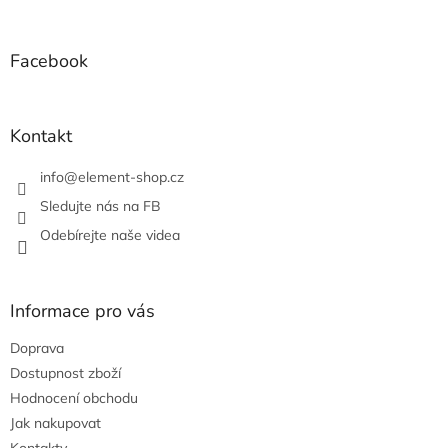
á
p
a
Facebook
t
í
Kontakt
info
@
element-shop.cz
Sledujte nás na FB
Odebírejte naše videa
Informace pro vás
Doprava
Dostupnost zboží
Hodnocení obchodu
Jak nakupovat