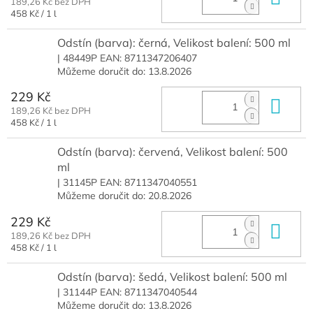
189,26 Kč bez DPH
Měrná
458 Kč / 1 l
cena:
Odstín (barva): černá, Velikost balení: 500 ml
| 48449P
EAN:
8711347206407
Můžeme doručit do:
13.8.2026
229 Kč
Do 
189,26 Kč bez DPH
Měrná
458 Kč / 1 l
cena:
Odstín (barva): červená, Velikost balení: 500
ml
| 31145P
EAN:
8711347040551
Můžeme doručit do:
20.8.2026
229 Kč
Do 
189,26 Kč bez DPH
Měrná
458 Kč / 1 l
cena:
Odstín (barva): šedá, Velikost balení: 500 ml
| 31144P
EAN:
8711347040544
Můžeme doručit do:
13.8.2026