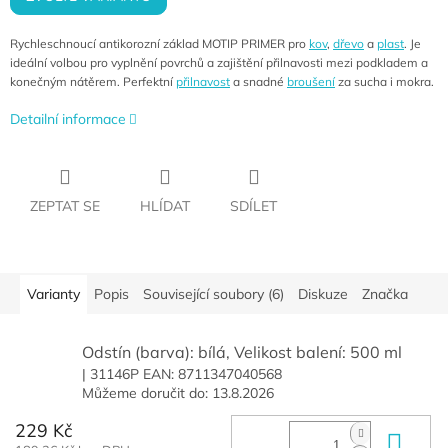
Rychleschnoucí antikorozní základ MOTIP PRIMER pro
kov
,
dřevo
a
plast
. Je
ideální volbou pro vyplnění povrchů a zajištění přilnavosti mezi podkladem a
konečným nátěrem. Perfektní
přilnavost
a snadné
broušení
za sucha i mokra.
Detailní informace
ZEPTAT SE
HLÍDAT
SDÍLET
Varianty
Popis
Související soubory (6)
Diskuze
Značka
Odstín (barva): bílá, Velikost balení: 500 ml
| 31146P
EAN:
8711347040568
Můžeme doručit do:
13.8.2026
229 Kč
Do 