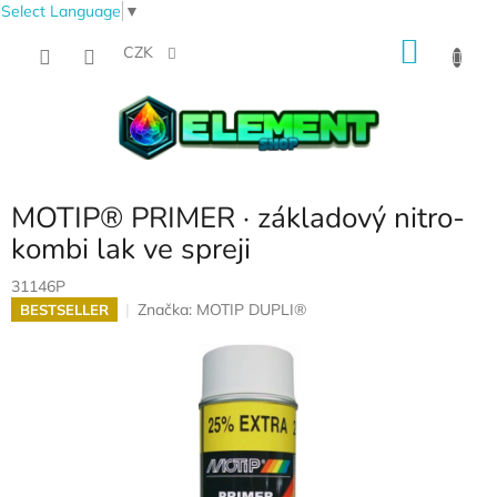
Select Language
▼
Přejít
NÁKU
na
CZK
obsah
KOŠÍK
MOTIP® PRIMER · základový nitro-
kombi lak ve spreji
31146P
Značka:
MOTIP DUPLI®
BESTSELLER