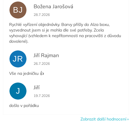
Božena Jarošová
BJ
Hodnocení obchodu je 5 z 5 hvězdiček.
28.7.2026
Rychlé vyřízení objednávky. Barvy přišly do Alza boxu,
vyzvednout jsem si je mohla dle své potřeby. Zcela
vyhovující (vzhledem k nepřítomnosti na pracovišti z důvodu
dovolené).
Jiří Rajman
JR
Hodnocení obchodu je 5 z 5 hvězdiček.
26.7.2026
Vše na jedničku 👍
Jiří
J
Hodnocení obchodu je 5 z 5 hvězdiček.
19.7.2026
došlo v pořádku
Zobrazit další hodnocení
Z