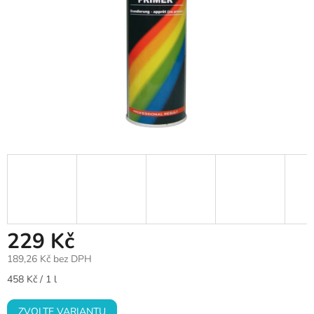
229 Kč
189,26 Kč bez DPH
Měrná
458 Kč / 1 l
cena:
ZVOLTE VARIANTU