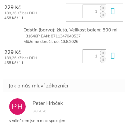
229 Kč
Do 
189,26 Kč bez DPH
Měrná
458 Kč / 1 l
cena:
Odstín (barva): žlutá, Velikost balení: 500 ml
| 31646P
EAN:
8711347040537
Můžeme doručit do:
13.8.2026
229 Kč
Do 
189,26 Kč bez DPH
Měrná
458 Kč / 1 l
cena:
Peter Hrbček
PH
Hodnocení obchodu je 5 z 5 hvězdiček.
3.8.2026
s válečkem jsem moc spokojen