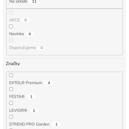
Na skladě
11
ů
AKCE
0
Novinka
4
Doporučujeme
0
Značky
EXTOL® Premium
4
FESTA®
1
LEVIOR®
1
STREND PRO Garden
1