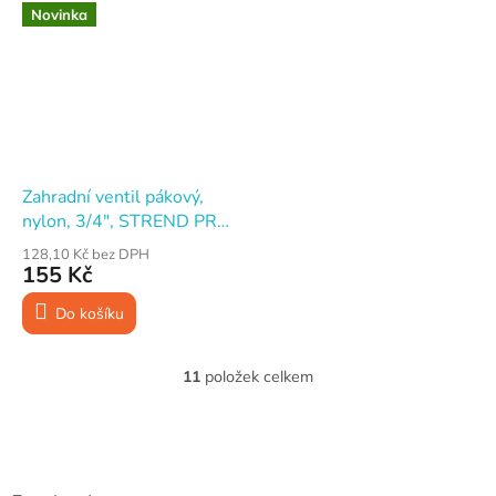
Novinka
Zahradní ventil pákový,
nylon, 3/4", STREND PRO
Garden
128,10 Kč bez DPH
155 Kč
Do košíku
11
položek celkem
O
v
l
Z
á
á
d
p
a