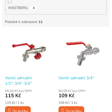
WESTBERG
4
Položek k zobrazení:
11
V
ý
p
i
s
p
r
o
d
Ventil zahradní
Ventil zahradní 3/4"
u
1/2"-3/4"-3/4"
k
95,04 Kč bez DPH
90,08 Kč bez DPH
t
115 Kč
109 Kč
ů
Měrná
Měrná
115 Kč / 1 ks
109 Kč / 1 ks
cena:
cena:
Do košíku
Do košíku