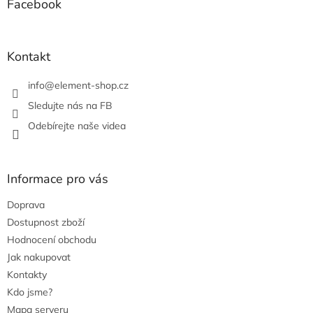
a
Facebook
c
t
í
í
p
r
Kontakt
v
k
info
@
element-shop.cz
y
v
Sledujte nás na FB
ý
Odebírejte naše videa
p
i
s
u
Informace pro vás
Doprava
Dostupnost zboží
Hodnocení obchodu
Jak nakupovat
Kontakty
Kdo jsme?
Mapa serveru