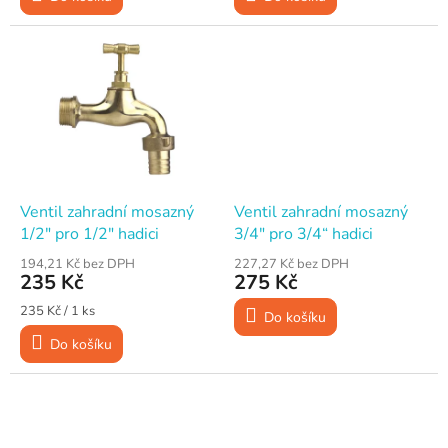
Ventil zahradní mosazný
Ventil zahradní mosazný
1/2" pro 1/2" hadici
3/4" pro 3/4“ hadici
194,21 Kč bez DPH
227,27 Kč bez DPH
235 Kč
275 Kč
Měrná
235 Kč / 1 ks
Do košíku
cena:
Do košíku