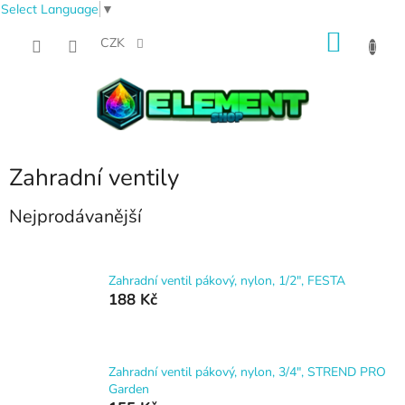
Select Language
▼
Přejít
NÁKU
na
CZK
obsah
KOŠÍK
Zahradní ventily
Nejprodávanější
Zahradní ventil pákový, nylon, 1/2", FESTA
188 Kč
Zahradní ventil pákový, nylon, 3/4", STREND PRO
Garden