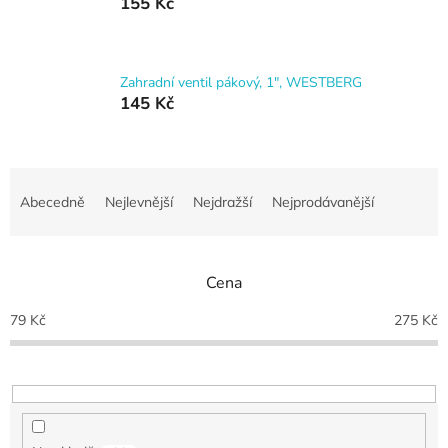
155 Kč
Zahradní ventil pákový, 1", WESTBERG
145 Kč
Ř
a
Abecedně
Nejlevnější
Nejdražší
Nejprodávanější
z
e
n
Cena
í
p
79
Kč
275
Kč
r
o
d
u
k
t