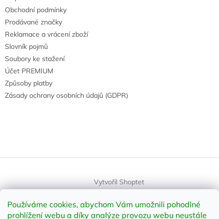
Obchodní podmínky
Prodávané značky
Reklamace a vrácení zboží
Slovník pojmů
Soubory ke stažení
Účet PREMIUM
Způsoby platby
Zásady ochrany osobních údajů (GDPR)
Vytvořil Shoptet
Používáme cookies, abychom Vám umožnili pohodlné
Copyright 2026
element-shop.cz
. Všechna práva vyhrazena.
prohlížení webu a díky analýze provozu webu neustále