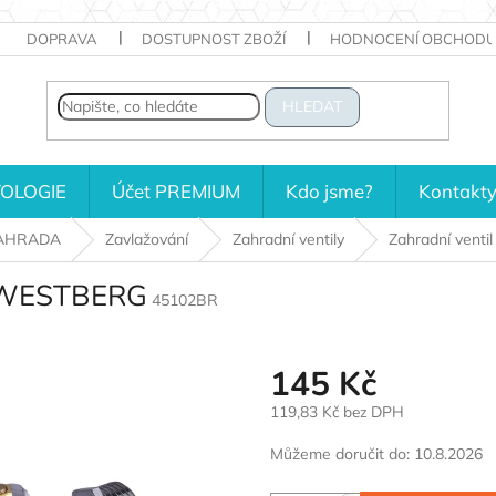
DOPRAVA
DOSTUPNOST ZBOŽÍ
HODNOCENÍ OBCHODU
HLEDAT
OLOGIE
Účet PREMIUM
Kdo jsme?
Kontakt
AHRADA
Zavlažování
Zahradní ventily
Zahradní venti
", WESTBERG
45102BR
145 Kč
119,83 Kč bez DPH
Měrná
Můžeme doručit do:
10.8.2026
cena: