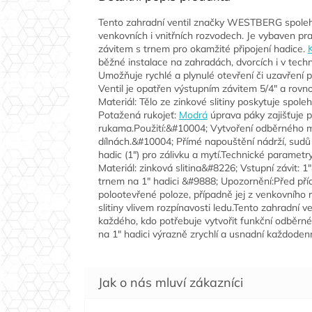
Tento zahradní ventil značky WESTBERG spolehl
venkovních i vnitřních rozvodech. Je vybaven p
závitem s trnem pro okamžité připojení hadice.
běžné instalace na zahradách, dvorcích i v tech
Umožňuje rychlé a plynulé otevření či uzavření
Ventil je opatřen výstupním závitem 5/4" a rov
Materiál: Tělo ze zinkové slitiny poskytuje spol
Potažená rukojeť:
Modrá
úprava páky zajišťuje 
rukama.Použití:&#10004; Vytvoření odběrného m
dílnách.&#10004; Přímé napouštění nádrží, sud
hadic (1") pro zálivku a mytí.Technické parame
Materiál: zinková slitina&#8226; Vstupní závit: 1
trnem na 1" hadici &#9888; Upozornění:Před pří
polootevřené poloze, případně jej z venkovního
slitiny vlivem rozpínavosti ledu.Tento zahradn
každého, kdo potřebuje vytvořit funkční odběrn
na 1" hadici výrazně zrychlí a usnadní každoden