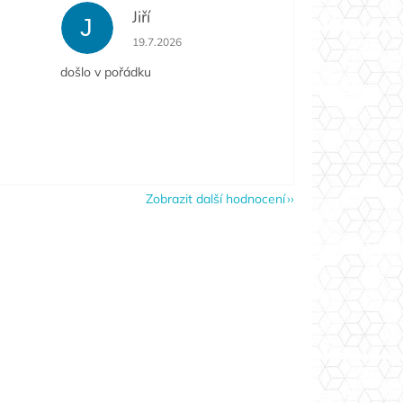
Jiří
J
e 5 z 5 hvězdiček.
Hodnocení obchodu je 5 z 5 hvězdiček.
19.7.2026
došlo v pořádku
Zobrazit další hodnocení