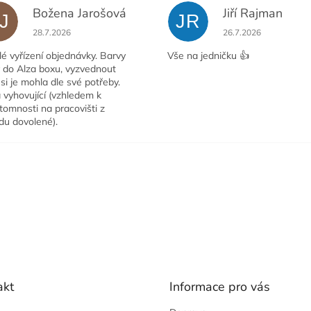
Božena Jarošová
Jiří Rajman
J
JR
ček.
Hodnocení obchodu je 5 z 5 hvězdiček.
Hodnocení obchodu j
28.7.2026
26.7.2026
é vyřízení objednávky. Barvy
Vše na jedničku 👍
y do Alza boxu, vyzvednout
si je mohla dle své potřeby.
 vyhovující (vzhledem k
tomnosti na pracovišti z
du dovolené).
akt
Informace pro vás