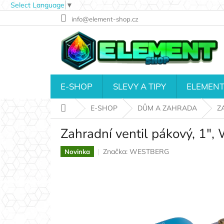
Select Language
▼
Přejít
info@element-shop.cz
na
obsah
E-SHOP
SLEVY A TIPY
ELEMENT
Domů
E-SHOP
DŮM A ZAHRADA
Z
Zahradní ventil pákový, 1
Značka:
WESTBERG
Novinka