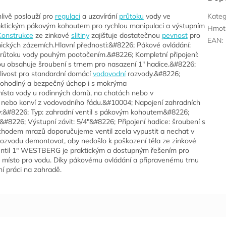
ivě poslouží pro
regulaci
a uzavírání
průtoku
vody ve
Kateg
raktickým pákovým kohoutem pro rychlou manipulaci a výstupním
Hmot
Konstrukce
ze zinkové
slitiny
zajišťuje dostatečnou
pevnost
pro
EAN
:
nických zázemích.Hlavní přednosti:&#8226; Pákové ovládání:
 průtoku vody pouhým pootočením.&#8226; Kompletní připojení:
nou obsahuje šroubení s trnem pro nasazení 1" hadice.&#8226;
ehlivost pro standardní domácí
vodovodní
rozvody.&#8226;
pohodlný a bezpečný úchop i s mokrýma
ísta vody u rodinných domů, na chatách nebo v
ů nebo konví z vodovodního řádu.&#10004; Napojení zahradních
try:&#8226; Typ: zahradní ventil s pákovým kohoutem&#8226;
"&#8226; Výstupní závit: 5/4"&#8226; Připojení hadice: šroubení s
chodem mrazů doporučujeme ventil zcela vypustit a nechat v
 rozvodu demontovat, aby nedošlo k poškození těla ze zinkové
í ventil 1" WESTBERG je praktickým a dostupným řešením pro
é místo pro vodu. Díky pákovému ovládání a připravenému trnu
ní práci na zahradě.