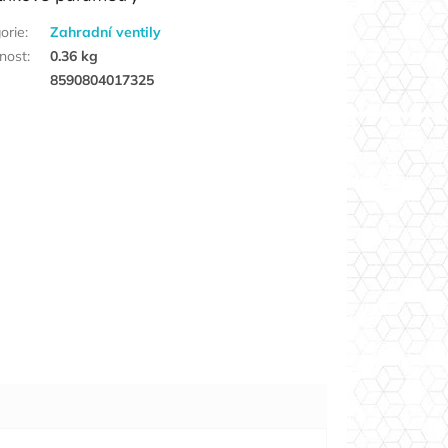
orie
:
Zahradní ventily
nost
:
0.36 kg
8590804017325