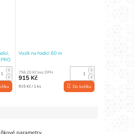
dici,
Vozík na hadici 60 m
D PRO
756,20 Kč bez DPH
915 Kč
Měrná
ošíku
915 Kč / 1 ks
Do košíku
cena:
lňkové parametry