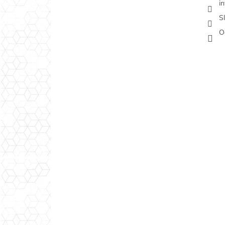
i
S
O