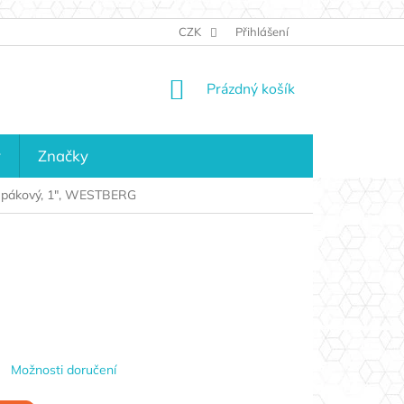
JAK NAKUPOVAT
KONTAKTY
CZK
Přihlášení
KDO JSME?
MAPA 
NÁKUPNÍ
Prázdný košík
KOŠÍK
y
Značky
l pákový, 1", WESTBERG
Možnosti doručení