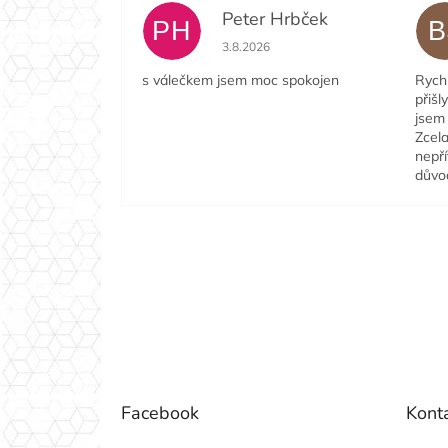
Peter Hrbček
PH
B
Hodnocení obchodu je 5 z 5 hvězdi
3.8.2026
s válečkem jsem moc spokojen
Rychl
přišl
jsem 
Zcela
nepří
důvo
Z
á
p
a
t
í
Facebook
Kont