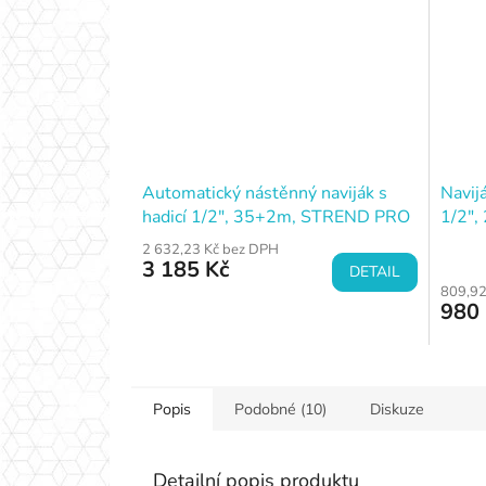
Automatický nástěnný naviják s
Navijá
hadicí 1/2", 35+2m, STREND PRO
1/2"
Prem
2 632,23 Kč bez DPH
3 185 Kč
DETAIL
809,92
980
Popis
Podobné (10)
Diskuze
Detailní popis produktu